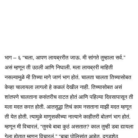
भाग – ६ “चला, आपण लायब्ररीत जाऊ. मी सांगते तुम्हाला सर्व.”
असं म्हणून ती उठली आणि निघाली. मला लायब्ररी माहिती
नसल्यामुळे मी तिच्या मागे जाणं भाग होतं. चालता चालता तिच्यासोबत
केव्हा चालायला लागलो हे कळलं देखील नाही. तिच्यासोबत असं
शांतपणे चालताना कसंतरीच वाटत होतं आणि पहिल्या दिवसापासून ती
मला मदत करत होती. आतसुद्धा तिचं काम नसताना माझी मदत म्हणून
ती येत होती. त्यामुळे माणुसकीच्या नात्याने काहीतरी बोलणं भाग होतं.
म्हणून मी विचारलं, “तुमचे बाबा कुठं असतात? काल तुम्ही डबा द्यायला
गेला होतात म्हणून विचारलं.” “बाबा पोलिसांत आहेत. दगडूशेठ