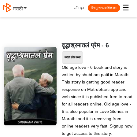
☰
लॉग इन
मराठी
विनामूल्य प्रकाशित करा
वृद्धाश्रमातलं प्रेम - 6
मराठी प्रेम कथा
Old age love - 6 book and story is
written by shubham patil in Marathi .
This story is getting good reader
response on Matrubharti app and
web since it is published free to read
for all readers online. Old age love -
6 is also popular in Love Stories in
Marathi and it is receiving from
online readers very fast. Signup now
to get access to this story.