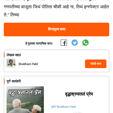
गणपतीच्या बाजूला जिथं पोलिस चौकी आहे ना, तिथं इन्स्पेक्टर आहेत
ते.” तिच्या
विनामूल्य वाचा
हे पुस्तक सामायिक करा:
लेखक बद्दल
फॉलो करा
Shubham Patil
पूर्ण कादंबरी
वृद्धाश्रमातलं प्रेम
द्वारा Shubham Patil