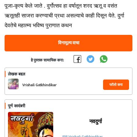
पूजा-कृत्य केले जाते . दुर्गोत्सव हा वर्षातून शरद ऋतू व वसंत
ऋतूतही साजरा करण्याची प्रथा असल्याचे काही दिसून येते. दुर्गा
देवतेचे महात्म्य भविष्य पुराणात कथन
विनामूल्य वाचा
हे पुस्तक सामायिक करा:
लेखक बद्दल
फॉलो करा
Vrishali Gotkhindikar
पूर्ण कादंबरी
नवदुर्गा
द्वारा Vrishali Gotkhindikar