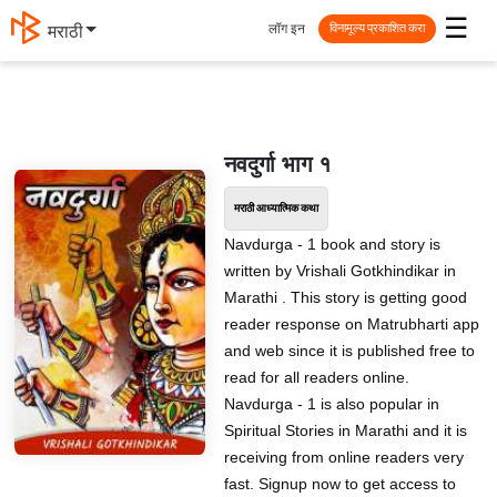
☰
लॉग इन
मराठी
विनामूल्य प्रकाशित करा
नवदुर्गा भाग १
मराठी आध्यात्मिक कथा
Navdurga - 1 book and story is
written by Vrishali Gotkhindikar in
Marathi . This story is getting good
reader response on Matrubharti app
and web since it is published free to
read for all readers online.
Navdurga - 1 is also popular in
Spiritual Stories in Marathi and it is
receiving from online readers very
fast. Signup now to get access to