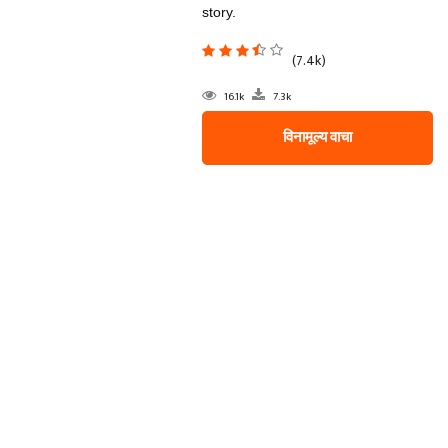
story.
(7.4k)
16.1k
7.3k
विनामूल्य वाचा