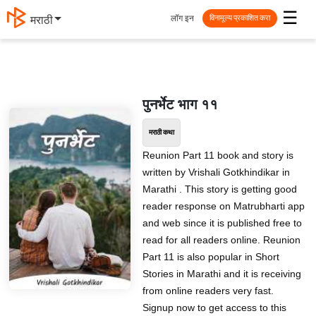
☰
लॉग इन
मराठी
विनामूल्य प्रकाशित करा
पुनर्भेट भाग ११
मराठी कथा
Reunion Part 11 book and story is
written by Vrishali Gotkhindikar in
Marathi . This story is getting good
reader response on Matrubharti app
and web since it is published free to
read for all readers online. Reunion
Part 11 is also popular in Short
Stories in Marathi and it is receiving
from online readers very fast.
Signup now to get access to this