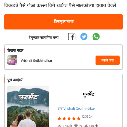
तिकडचे पैसे गोळा करून तिने थकीत पैसे मालकांच्या हातात ठेवले
विनामूल्य वाचा
हे पुस्तक सामायिक करा:
लेखक बद्दल
फॉलो करा
Vrishali Gotkhindikar
पूर्ण कादंबरी
पुनर्भेट
द्वारा Vrishali Gotkhindikar
(205.2k)
274.2k
19
138.2k