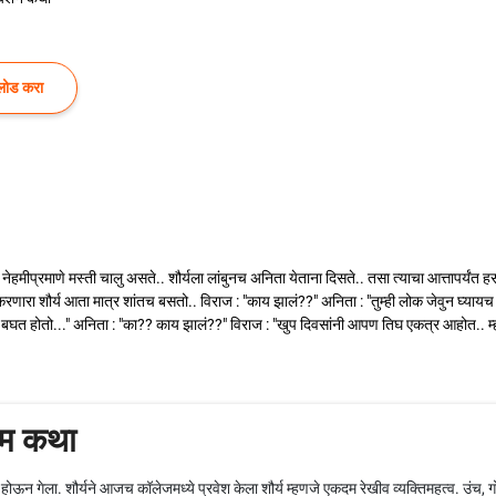
लोड करा
हमीप्रमाणे मस्ती चालु असते.. शौर्यला लांबुनच अनिता येताना दिसते.. तसा त्याचा आत्तापर्यंत हस
ट करणारा शौर्य आता मात्र शांतच बसतो.. विराज : "काय झालं??" अनिता : "तुम्ही लोक जेवुन घ
ाट बघत होतो..." अनिता : "का?? काय झालं??" विराज : "खुप दिवसांनी आपण तिघ एकत्र आहोत.. म
रेम कथा
न गेला. शौर्यने आजच कॉलेजमध्ये प्रवेश केला शौर्य म्हणजे एकदम रेखीव व्यक्तिमहत्व. उंच, ग