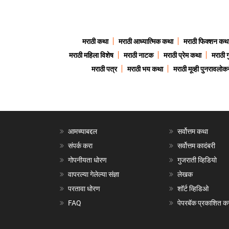
मराठी कथा
मराठी आध्यात्मिक कथा
मराठी फिक्शन कथ
मराठी महिला विशेष
मराठी नाटक
मराठी प्रेम कथा
मराठी 
मराठी पत्र
मराठी भय कथा
मराठी मूव्ही पुनरावलोकन
आमच्याबद्दल
सर्वोत्तम कथा
संपर्क करा
सर्वोत्तम कादंबरी
गोपनीयता धोरण
गुजराती व्हिडियो
वापरल्या गेलेल्या संज्ञा
लेखक
परतावा धोरण
शॉर्ट व्हिडिओ
FAQ
पेपरबॅक प्रकाशित क