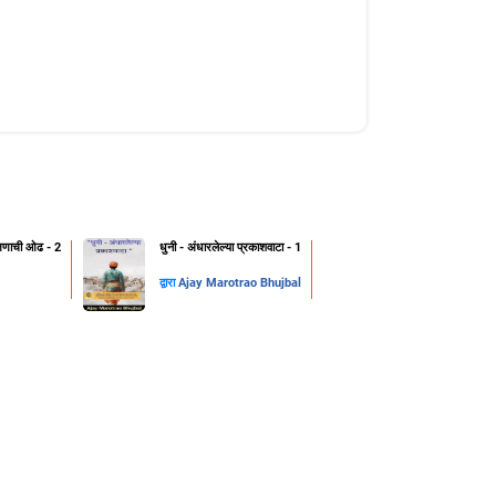
क्षणाची ओढ - 2
धुनी - अंधारलेल्या प्रकाशवाटा - 1
द्वारा
Ajay Marotrao Bhujbal