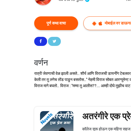
पूर्ण कथा वाचा
मोबाईल वर डाऊन
वर्णन
रात्री जेवणाची वेळ झाली असते.. शौर्य आणि विराजची डायनींग टेबलवर ने
केली तर तु लगेच तोंड पाडुन बसतोस.." नेहमी विराज सोबत आरग्युमेन्
विराज मागे बघतो.. विराज : "मम्मा तु आलीस??... आम्ही दोघे तुझीच व
अतरंगीरे एक प्
Novels
कॉलेज सुरू होऊन एक महिना सहज होऊ