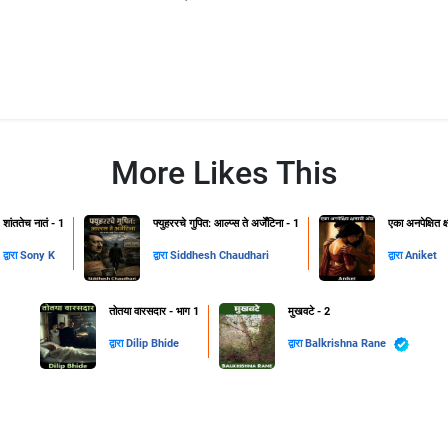
More Likes This
शांततेच नातं - 1
फ्युहररचे गुपित: आल्प्स ते अर्जेंटिना - 1
एका अनपेक्षित 
द्वारा
Sony K
द्वारा
Siddhesh Chaudhari
द्वारा
Aniket
तोतया वारसदार - भाग 1
मुखवटे - 2
द्वारा
Dilip Bhide
द्वारा
Balkrishna Rane