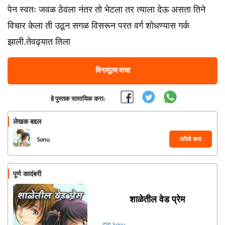
पेन स्वतः जवळ ठेवला नंतर तो भेटला तर त्याला देऊ असता तिने
विचार केला ती उठून सगळ विसरून परत वर्ग शोधण्यास गर्क
झाली.तेवढ्यात तिला
विनामूल्य वाचा
हे पुस्तक सामायिक करा:
लेखक बद्दल
फॉलो करा
Sonu
पूर्ण कादंबरी
शाळेतील वेड प्रेम
द्वारा Sonu