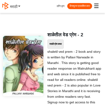
☰
लॉग इन
मराठी
विनामूल्य प्रकाशित करा
शाळेतील वेड प्रेम - 2
मराठी प्रेम कथा
shaletil ved prem - 2 book and story
is written by Pallavi Narwade in
Marathi . This story is getting good
reader response on Matrubharti app
and web since it is published free to
read for all readers online. shaletil
ved prem - 2 is also popular in Love
Stories in Marathi and it is receiving
from online readers very fast.
Signup now to get access to this