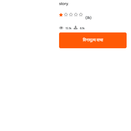
story.
(3k)
15.1k
6.1k
विनामूल्य वाचा