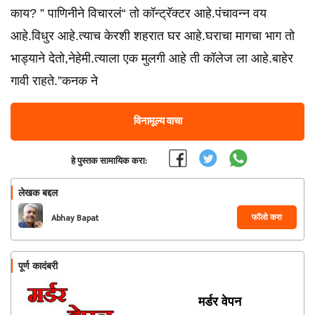
काय? ” पाणिनीने विचारलं“ तो कॉन्ट्रॅक्टर आहे.पंचावन्न वय
आहे.विधुर आहे.त्याच केरशी शहरात घर आहे.घराचा मागचा भाग तो
भाड्याने देतो,नेहेमी.त्याला एक मुलगी आहे ती कॉलेज ला आहे.बाहेर
गावी राहते.”कनक ने
विनामूल्य वाचा
हे पुस्तक सामायिक करा:
लेखक बद्दल
फॉलो करा
Abhay Bapat
पूर्ण कादंबरी
मर्डर वेपन