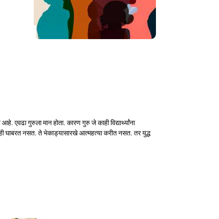
आहे. एवढा गुरुला मान होता. कारण गुरु जे काही विद्यार्थ्यांना
णालाही घाबरत नसत. ते भेकाड्यासारखे आत्महत्या करीत नसत. तर युद्ध