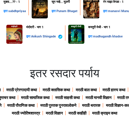
मुक्ता....??️ - 1
सून नव्हे... मुलगी
रंग माझा वेगळा - 1
द्वारा
sabdhpriyaa
द्वारा
Punam Bhagat
द्वारा
manasvi Man
मंदोदरी - भाग 1
कस्तुरी मेथी - भाग 1
द्वारा
Ankush Shingade
द्वारा
madhugandh khadse
इतर रसदार पर्याय
ा
मराठी प्रेरणादायी कथा
मराठी क्लासिक कथा
मराठी बाल कथा
मराठी हास्य कथा
गुप्तचर कथा
मराठी सामाजिक कथा
मराठी साहसी कथा
मराठी मानवी विज्ञान
मराठी तत्
े
मराठी पौराणिक कथा
मराठी पुस्तक पुनरावलोकने
मराठी थरारक
मराठी विज्ञान-कल
मराठी ज्योतिषशास्त्र
मराठी विज्ञान
मराठी काहीही
मराठी क्राइम कथा