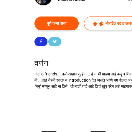
पूर्ण कथा वाचा
मोबाईल वर डाऊन
वर्णन
Hello friends....कसे आहात तुम्ही .... हे ना मी माझ्या ताई कडून श
मी ...ताई नेहमी स्वतः च introduction देत असते आणि मग बोलत असते . 
"मनु" म्हणून आहे ना तिने . ती माझी ताई आहे तिचं खूप प्रेम आहे माझ्याव