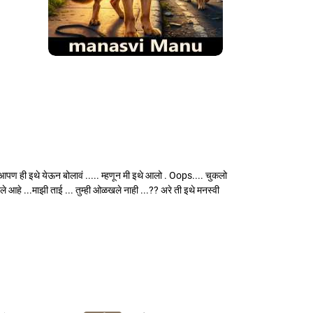
 आपण ही इथे येऊन बोलावं ..... म्हणून मी इथे आलो . Oops.... चुकलो
े आहे ...माझी ताई ... तुम्ही ओळखले नाही ...?? अरे ती इथे मनस्वी