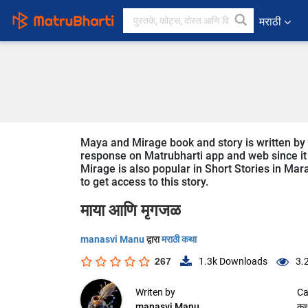
मराठी
Maya and Mirage book and story is written by St
response on Matrubharti app and web since it i
Mirage is also popular in Short Stories in Mara
to get access to this story.
माया आणि मृगजळ
manasvi Manu
द्वारा
मराठी कथा
267
1.3k
Downloads
3.
Writen by
Ca
manasvi Manu
कथ