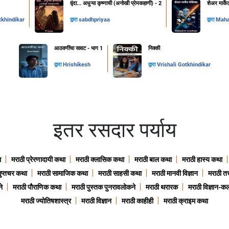
वृंदा... अधुऱ्या कृष्णाची (अनोखी प्रेमकहाणी) - 2
शेअर मार्के
tkhindikar
द्वारा
sabdhpriyaa
द्वारा
Mah
आठवणींचा सावट - भाग 1
निक्की
द्वारा
Hrishikesh
द्वारा
Vrishali Gotkhindikar
इतर रसदार पर्याय
ा
मराठी प्रेरणादायी कथा
मराठी क्लासिक कथा
मराठी बाल कथा
मराठी हास्य कथा
गुप्तचर कथा
मराठी सामाजिक कथा
मराठी साहसी कथा
मराठी मानवी विज्ञान
मराठी तत्
े
मराठी पौराणिक कथा
मराठी पुस्तक पुनरावलोकने
मराठी थरारक
मराठी विज्ञान-कल
मराठी ज्योतिषशास्त्र
मराठी विज्ञान
मराठी काहीही
मराठी क्राइम कथा