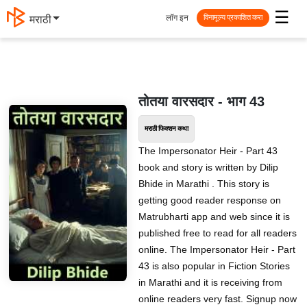
☰
लॉग इन
मराठी
विनामूल्य प्रकाशित करा
तोतया वारसदार - भाग 43
मराठी फिक्शन कथा
The Impersonator Heir - Part 43
book and story is written by Dilip
Bhide in Marathi . This story is
getting good reader response on
Matrubharti app and web since it is
published free to read for all readers
online. The Impersonator Heir - Part
43 is also popular in Fiction Stories
in Marathi and it is receiving from
online readers very fast. Signup now