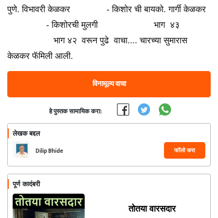
पुणे. विभावरी केळकर - किशोर ची बायको. गार्गी केळकर
- किशोरची मुलगी भाग ४३
भाग ४२ वरून पुढे वाचा.... चारच्या सुमारास
केळकर फॅमिली आली.
विनामूल्य वाचा
हे पुस्तक सामायिक करा:
लेखक बद्दल
फॉलो करा
Dilip Bhide
पूर्ण कादंबरी
तोतया वारसदार