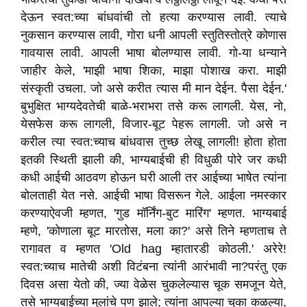
देऊन स्वत:च्या बांधवांची तो हत्या करण्यास लावी. त्याचे
नुकसान करण्यास लावी
,
गोरा धनी आपली स्तुतिस्तोत्रे कोणास
गावयास लावी. आपली भाषा बोलण्यास लावी. गो-या धन्याने
जाहीर केले
, '
माझी भाषा शिका
,
माझा पोशाख करा. माझी
संस्कृती उचला. जो असे करीत त्यास मी मान देईन. पैसा देईन.
'
बुभुक्षित भाग्यदेवतेची बाळे-भराभरा तसे करू लागली. येस
,
नो
,
येसफेस करू लागली
,
विजार-बूट पेहरू लागली. जो असे न
करील त्या स्वत:च्याच बांधवास तुच्छ लेखू लागली! होता होता
इतकी स्थिती झाली की
,
भाग्यबाईची ही विधुळी पोरे जर कधी
कधी आईची आठवण होऊन घरी आली तर आईच्या भाषेत त्यांना
बोलताही येत नसे. आईची भाषा विसरून गेले. आईला नमस्कार
करण्याऐवजी म्हणत
, '
गुड मॉर्निंग-बुट मारिंग
'
म्हणत. भाग्यबाई
म्हणे
, '
कोणाला बूट मारतोस
,
मला का
?'
असे तिने म्हणताच ते
रागावत व म्हणत
'Old hag
म्हातारडी कोठली.
'
अरेरे!
स्वत:च्याच मातेची अशी विटंबना त्यांनी आरंभावी ना
?
परंतु एक
दिवस असा येतो की
,
ज्या वेळेस चुकलेल्यास चूक समजून येते
,
तसे भाग्यबाईच्या मुलांचे पण झाले
;
त्यांना आपल्या चुका कळल्या
,