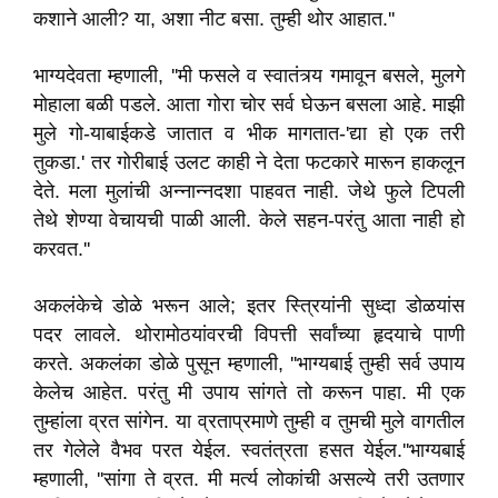
कशाने आली
?
या
,
अशा नीट बसा. तुम्ही थोर आहात.
''
भाग्यदेवता म्हणाली
, ''
मी फसले व स्वातंत्र्य गमावून बसले
,
मुलगे
मोहाला बळी पडले. आता गोरा चोर सर्व घेऊन बसला आहे. माझी
मुले गो-याबाईकडे जातात व भीक मागतात-
'
द्या हो एक तरी
तुकडा.
'
तर गोरीबाई उलट काही ने देता फटकारे मारून हाकलून
देते. मला मुलांची अन्नान्नदशा पाहवत नाही. जेथे फुले टिपली
तेथे शेण्या वेचायची पाळी आली. केले सहन-परंतु आता नाही हो
करवत.
''
अकलंकेचे डोळे भरून आले
;
इतर स्त्रियांनी सुध्दा डोळयांस
पदर लावले. थोरामोठयांवरची विपत्ती सर्वांच्या हृदयाचे पाणी
करते. अकलंका डोळे पुसून म्हणाली
, ''
भाग्यबाई तुम्ही सर्व उपाय
केलेच आहेत. परंतु मी उपाय सांगते तो करून पाहा. मी एक
तुम्हांला व्रत सांगेन. या व्रताप्रमाणे तुम्ही व तुमची मुले वागतील
तर गेलेले वैभव परत येईल. स्वतंत्रता हसत येईल.
''
भाग्यबाई
म्हणाली
, ''
सांगा ते व्रत. मी मर्त्य लोकांची असल्ये तरी उतणार