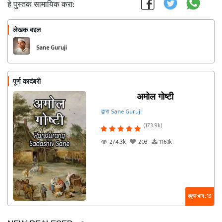
हे पुस्तक सामायिक करा:
लेखक बद्दल
फॉलो करा
Sane Guruji
पूर्ण कादंबरी
अमोल गोष्टी
द्वारा Sane Guruji
(173.9k)
274.3k
203
116.1k
एकूण भाग : 15