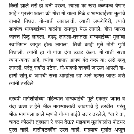
किती झाले तरी हा धनी परका
,
त्याला का खरा कळवळा येणार
आहे
?
प्रसंग आला की गोरा गो-याला मिळे व भाग्यबाईच्या मुलांचे
वाभाडे निघत. गो-याची लावालावी. त्याची लफंगेगिरी
,
त्याचे
डावपेच भाग्यबाईच्या बाळांना समजून येऊ लागले
;
गोरा जास्त
जास्त पिळू लागला. दडपू लागला-तसतसा भाग्यबाईच्या मुलांचा
स्वाभिमान जागृत होऊ लागला. तिची काही मुले मोठी गुणी
निघाली. त्यांनी हा गो-यांचा दंगा उघड केला. गो-यांची सत्ता
व्यापा-यावर आहे
,
त्यांचा व्यापार आपण बंद करू या
;
असे म्हणू
लागली. परंतु सर्वांस पटेना. गो-याकडे दरवर्षी जाऊन आपली गा-
हाणी सांगू व
'
आमची सत्ता आम्हांला द्या
'
असे म्हणत जाऊ असे
त्यांनी ठरविले.
दरवर्षी मार्गशीर्षाच्या महिन्यात भाग्यबाईची मुले एकत्र जमत व
यंदा कशा त-हेने भीक मागण्यासाठी जावयाचे हे ठरवीत. परंतु
भीक मागायला आले म्हणजे गो-या बाईचे उत्तर ठरलेले
, ''
वा रे वा
,
चावट कोठले! तुम्हाला रे काय देऊ
?
माझ्याच मुलांबाळांस पोटभर
पुरत नाही. दासीवटकींना उरत नाही. माझ्याच मुलांत अजून