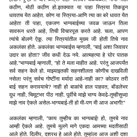
कठीण
,
मोठी कठीण हो.
इतक्यात या पाहा स्त्रिया तिकडून
धावतच येत आहेत. कोण या स्त्रिया-आणि त्या का बरे धावत येत
आहेत! ती पाहा
,
एकजण भाग्यबाईच्या जवळ जाऊन तिला
सावरून धरते आहे
,
तिची विचारपूस करते आहे. चला
,
आपण
त्यांचे बोलणे ऐकू. त्या स्त्रियांतील मुख्य जी होती तिचे नाव
अकलंका होते. अकलंका भाग्यबाईस म्हणाली
, ''
बाई अशा जिवावर
उदार का होता
?
जीव कधी देऊ नये. आत्महत्या हे घोर पातक
आहे.
''
भाग्यबाई म्हणाली
, ''
हो ते मला माहीत आहे. परंतु आजपर्यंत
सर्व सहन केले हो. माझ्याइतकी सहनशीलता कोणीच दाखविली
नसेल! परंतु सर्वच गोष्टींना मर्यादा आहे-नाही का
?
कोठवर तरी
बाई सहन करावयाचे
?
नाही हो बाळांचे हाल पाहवत
,
बोंडलेभर
दूध नाही
,
चिमूटभर पीठ नाही. पूर्वीचे माझे भाग्य केवढे-तुम्हीसुध्दा
माझे नाव ऐकले असेल-भाग्यबाई-ती हो मी-पण मी आज अभागी!
''
अकलंका म्हणाली
, ''
काय तुम्हीच का भाग्यबाई! हो
,
तुमचे नाव
आम्ही ऐकले आहे. तुमचे मुलगे मागे एकदा आमच्या मदतीसाठी
आले होते. दिलीप
,
दशरथ हे आले होते. तुम्हांला आज अशी दशा