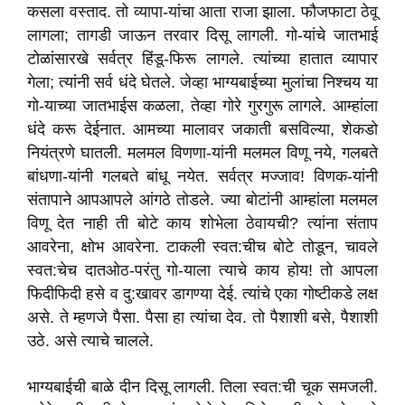
कसला वस्ताद. तो व्यापा-यांचा आता राजा झाला. फौजफाटा ठेवू
लागला
;
तागडी जाऊन तरवार दिसू लागली. गो-यांचे जातभाई
टोळांसारखे सर्वत्र हिंडू-फिरू लागले. त्यांच्या हातात व्यापार
गेला
;
त्यांनी सर्व धंदे घेतले. जेव्हा भाग्यबाईच्या मुलांचा निश्चय या
गो-याच्या जातभाईस कळला
,
तेव्हा गोरे गुरगुरू लागले. आम्हांला
धंदे करू देईनात. आमच्या मालावर जकाती बसविल्या
,
शेकडो
नियंत्रणे घातली. मलमल विणणा-यांनी मलमल विणू नये
,
गलबते
बांधणा-यांनी गलबते बांधू नयेत. सर्वत्र मज्जाव! विणक-यांनी
संतापाने आपआपले आंगठे तोडले. ज्या बोटांनी आम्हांला मलमल
विणू देत नाही ती बोटे काय शोभेला ठेवायची
?
त्यांना संताप
आवरेना
,
क्षोभ आवरेना. टाकली स्वत:चीच बोटे तोडून
,
चावले
स्वत:चेच दातओठ-परंतु गो-याला त्याचे काय होय! तो आपला
फिदीफिदी हसे व दु:खावर डागण्या देई. त्यांचे एका गोष्टीकडे लक्ष
असे. ते म्हणजे पैसा. पैसा हा त्यांचा देव. तो पैशाशी बसे
,
पैशाशी
उठे. असे त्याचे चालले.
भाग्यबाईची बाळे दीन दिसू लागली. तिला स्वत:ची चूक समजली.