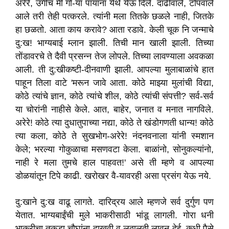
अरेरे
,
उगीच मी गो-या पायांना येथे येऊ दिले. दाढीवाले
,
टोपवाले
आले तरी तेही पत्करले. त्यांनी मला तितके छळले नाही
,
जितके
हा छळतो. आता काय करावे
?
आता रडावे. केली चूक नि जन्माचे
दु:ख! भाग्यबाई म्लान झाली. तिची मान खाली झाली. तिच्या
तोंडावरचे ते दैवी प्रसन्न तेज लोपले. तिच्या लावण्याला अवकळा
आली. ती दु:खीकष्टी-दीनवाणी झाली. आपल्या मुलाबाळांचे हात
पाहून तिला वाटे
'
मरून जावे आता. कोठे माझ्या मुलांची विद्या
,
कोठे त्यांचे ज्ञान
,
कोठे त्यांचे शील
,
कोठे त्यांची संपत्ती
?
सर्व-सर्व
या चोरांनी नाहीसे केले. आत
,
बाहेर
,
जनात व मनात नागविले.
अरेरे! कोठे त्या दुधातुपाच्या नद्या
,
कोठे ते खंडोगणती धान्य! कोठे
त्या कला
,
कोठे ते सुखभोग-अरेरे! नंदनवनाला यांनी स्मशान
केले
;
भरल्या गोकुळाचा मसणवटा केला. बाळांनो
,
सोनुकल्यांनो
,
नाही रे मला तुमचे हाल पाहवत!
'
असे ती म्हणे व आपल्या
डोळयांतून टिपे काढी. खरोखर वै-यावरही असा प्रसंग येऊ नये.
दु:खाने दु:ख वाढू लागते. दारिद्रय आले म्हणजे सर्व दुर्गुण पण
येतात. भाग्यबाईंची मुले भाकरीसाठी भांडू लागली. गोरा धनी
भाकरीचा तुकडा चौघांना दाखवी व लठ्ठालठ्ठी लावून देई. कधी पैसे