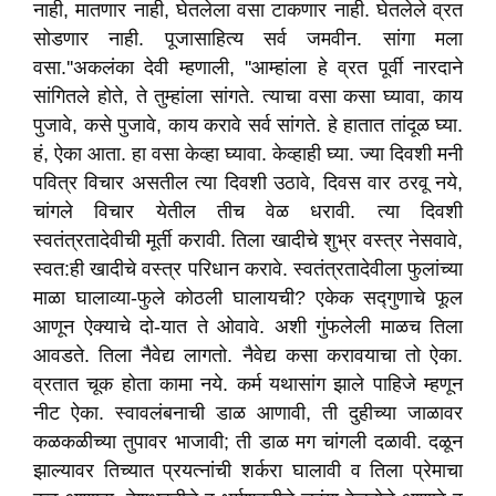
नाही
,
मातणार नाही
,
घेतलेला वसा टाकणार नाही. घेतलेले व्रत
सोडणार नाही. पूजासाहित्य सर्व जमवीन. सांगा मला
वसा.
''
अकलंका देवी म्हणाली
, ''
आम्हांला हे व्रत पूर्वी नारदाने
सांगितले होते
,
ते तुम्हांला सांगते. त्याचा वसा कसा घ्यावा
,
काय
पुजावे
,
कसे पुजावे
,
काय करावे सर्व सांगते. हे हातात तांदूळ घ्या.
हं
,
ऐका आता. हा वसा केव्हा घ्यावा. केव्हाही घ्या. ज्या दिवशी मनी
पवित्र विचार असतील त्या दिवशी उठावे
,
दिवस वार ठरवू नये
,
चांगले विचार येतील तीच वेळ धरावी. त्या दिवशी
स्वतंत्रतादेवीची मूर्ती करावी. तिला खादीचे शुभ्र वस्त्र नेसवावे
,
स्वत:ही खादीचे वस्त्र परिधान करावे. स्वतंत्रतादेवीला फुलांच्या
माळा घालाव्या-फुले कोठली घालायची
?
एकेक सद्गुणाचे फूल
आणून ऐक्याचे दो-यात ते ओवावे. अशी गुंफलेली माळच तिला
आवडते. तिला नैवेद्य लागतो. नैवेद्य कसा करावयाचा तो ऐका.
व्रतात चूक होता कामा नये. कर्म यथासांग झाले पाहिजे म्हणून
नीट ऐका. स्वावलंबनाची डाळ आणावी
,
ती दुहीच्या जाळावर
कळकळीच्या तुपावर भाजावी
;
ती डाळ मग चांगली दळावी. दळून
झाल्यावर तिच्यात प्रयत्नांची शर्करा घालावी व तिला प्रेमाचा