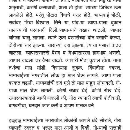
तोंडाचा व पांढ-या पायांचा तो होतो. बोलायला मोठा मिठ्ठास! वाणी
अमृताची
,
करणी कसाबाची
,
असा तो होता. त्याच्या जिभेवर ऊस
लावलेले होते
,
परंतु पोटात विषाचे गरळ होते. भाग्यबाई भोळी
,
सर्वांवर तिचा विश्वास. तिने या पांढ-या व्यापा-याला दुकान
घालण्याची परवानगी दिली.
व्यापा-याने वखार थाटली
,
व्यापार
चांगला चालू लागला. त्याने एका वखारीच्या दोन वखारी केल्या
,
दोहीच्या चार झाल्या. चारांच्या दहा झाल्या. त्याचा पसारा वाढत
चालला. व्यापारासारखे वैभव व वैभवासारखा हावभाव असतो.
व्यापार वाढला तर वैभव वाढते. व्यापारी मोठा कुशल होता. नाना
त-हेचा माल मांडी. दिसायला सुबक. किंमतीला स्वस्त.
भाग्यबाईच्या नगरातील लोक हा माल घेऊ लागले. व्यापा-याला
बरकत चढली. भाग्यबाईची सर्व मुले तो माल पाहून लोभावली. गो-
याचा माल घेऊ लागली. कोणी उधार घेई. कोणी रोख घेई.
उधारवाल्याकडे बाकी थकली की
,
गोरा व्यापारी त्याची शेतीवाडी
,
बागबगीचा
,
घरदार जप्त करी व आपण मालक बने.
हळूहळू भाग्यबाईच्या नगरातील लोकांनी आपले धंदे सोडले
,
गोरा
व्यापारी स्वस्त व भरपूर माल आणी व विकी. गो-याची सत्ताही