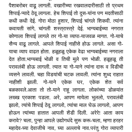
पैशाबरोबर वाढू लागली. वखारीच्या रखवालदारीसाठी तो प्रथम
शिपाई-प्यादे ठेवू लागला. हेच शिपाई तो दुस-यांना पण मदतीसाठी
कधी कधी देई. गोरा मोठा हुशार
,
शिपाई चांगले शिकवी. त्यांना
कवायती सांगे
,
चांगली शस्त्रास्त्रे देई. भाग्यबाईच्या नगरात
कोणाला शिपाई लागले तर गो-या व्यापा-याजवळ मागत. गो-याचे
सैन्य वाढू लागले. आपले शिपाई नाहीसे होऊ लागले. असा गो-
याचा व्याप वाढत होता. हळूहळू एकेक वेढा भाग्यबाईच्या नगराला
देत होता.
भाग्यबाई भोळी व तिची मुले पण भोळी. हळूहळू ती
परावलंबी होऊ लागली. त्यात या गो-याने त्यांना दारू व विडीची
व्यसने लावली. चहा विडयांची चटक लावली. त्यांना शुध्द राहात
नाहीशी झाली. गो-याने एकेक घर
,
एकेक शेत सर्व
बळकावले.
आता तो तो-याने राहू लागला. लोकांच्या डोळयांत
लख्ख प्रकाश पडला. अरे
,
आपण मायेला भुललो
,
परावलंबी
झालो
,
त्यांचे शिपाई ठेवू लागलो
,
त्यांचा माल घेऊ लागलो
,
आपण
होऊन त्यांच्या हातात आपली शेंडी दिली. अरेरे! आता काय
करावे
?
चला
,
पुन्हा आपले उद्योगधंदे सुरू करू-चला
,
म्हणा हरहर
महादेव-घ्या देवाजीचे नाव
,
घ्या अल्लाचे नाव.
परंतु गोरा व्यापारी