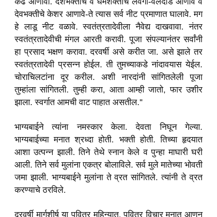
कढ आणावा. देशभक्तीचे व धर्मशक्तीचे लवंगा-वेलदोडे आणावे व
देवभक्तीचे केशर आणावे-ते त्यास सर्व नीट प्रमाणात घालावे. मग
हे लाडू नीट वळावे. स्वतंत्रतादेवीला नैवेद्य दाखवावा. नंतर
स्वतंत्रतादेवीची मंगल आरती करावी. पूजा संपल्यानंतर सर्वांनी
हा प्रसाद भक्षण करावा. दरवर्षी असे करीत जा. असे झाले तर
स्वतंत्रतादेवी प्रसन्न होईल. ती तुमच्याकडे नांदावयास येईल.
चोराचिलटांना दूर करील. अशी नारदांनी सांगितलेली पूजा
तुम्हांला सांगितली. तुम्ही करा
,
आता आम्ही जातो
,
फार उशीर
झाला. स्वर्गात आमची वाट पाहात असतील.
''
भाग्यबाईने त्यांना नमस्कार केला. देवता निघून गेल्या.
भाग्यबाईच्या मनात श्रध्दा होती. भक्ती होती. तिच्या हृदयात
आशा उत्पन्न झाली. तिने तेथे स्नान केले व पुन्हा माघारी घरी
आली. तिने सर्व मुलांना एकत्र बोलाविले. सर्व मुले मातेच्या भोवती
जमा झाली. भाग्यबाईने मुलांना ते व्रत सांगितले. त्यांनी ते व्रत
करण्याचे ठरविले.
दरवर्षी मार्गशीर्ष या पवित्र महिन्यात
,
पवित्र विचार मनात आणून