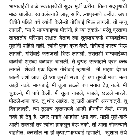
भाग्यबाईची बाळे स्वतंत्रतेची सुंदर मूर्ती करीत. तिला सद्गुणांची
माळ घालीत. स्वावलंबनाचे लाडू सांगितल्याप्रमाणे करीत. अशा
रीतीने पहिले वर्ष त्यांनी केले-तो गोरीबाई भिऊ लागली. ती म्हणू
लागली
, ''
या रे भाग्यबाईच्या पोरांनो
,
हे घ्या तुकडे-
''
परंतु व्रताचा
ताबडतोब परिणाम लक्षात येताच त्या तुकडयांकडे भाग्यबाईच्या
मुलांनी पाहिले नाही. त्यांनी पुन्हा व्रत केले. गोरीबाई फारच भिऊ
लागली. गोरीबाई जसजशी भिऊ लागली
,
तसतशी भाग्यबाईच्या
बाळांची श्रध्दा बळावत चालली. ते दुप्पट उत्साहाने व्रत करू
लागले. शेवटी एक दिवस गोरीबाई म्हणाली
, ''
मी माझ्या देशात
आल्ये तशी जात. ही घ्या तुमची सत्ता. ही घ्या तुमची मत्ता. मला
काही नको. भाग्यबाई
,
मी तुला छळले पण मनात ठेवू नको. मी
चुकल्ये
,
मी पापे केली. मी तुला नाडले
,
पाडले
,
छळले मारले
,
पोळले-क्षमा कर. तू थोर आहेस
,
तू खरी आमची अन्नदात्री. तू
विद्यादात्री. त्या तुलाच कृतघ्नपणे आम्ही हीनदीन केले. मनात
नको हो ठेवू हे. उदार मनाने आम्हांला क्षमा कर. माझी मुले-बाळे
आली सवरली तर त्यांना हाकलून देऊ नको. ती आता सौजन्याने
राहतील. करशील ना ही कृपा
?''
भाग्यबाई म्हणाली
, ''
खुशाल तेथे