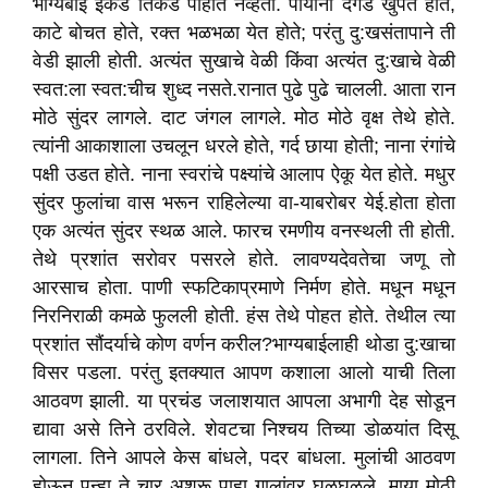
भाग्यबाई इकडे तिकडे पाहात नव्हती. पायांना दगड खुपत होते
,
काटे बोचत होते
,
रक्त भळभळा येत होते
;
परंतु दु:खसंतापाने ती
वेडी झाली होती. अत्यंत सुखाचे वेळी किंवा अत्यंत दु:खाचे वेळी
स्वत:ला स्वत:चीच शुध्द नसते.
रानात पुढे पुढे चालली. आता रान
मोठे सुंदर लागले. दाट जंगल लागले. मोठ मोठे वृक्ष तेथे होते.
त्यांनी आकाशाला उचलून धरले होते
,
गर्द छाया होती
;
नाना रंगांचे
पक्षी उडत होते. नाना स्वरांचे पक्ष्यांचे आलाप ऐकू येत होते. मधुर
सुंदर फुलांचा वास भरून राहिलेल्या वा-याबरोबर येई.
होता होता
एक अत्यंत सुंदर स्थळ आले. फारच रमणीय वनस्थली ती होती.
तेथे प्रशांत सरोवर पसरले होते. लावण्यदेवतेचा जणू तो
आरसाच होता. पाणी स्फटिकाप्रमाणे निर्मण होते. मधून मधून
निरनिराळी कमळे फुलली होती. हंस तेथे पोहत होते. तेथील त्या
प्रशांत सौंदर्याचे कोण वर्णन करील
?
भाग्यबाईलाही थोडा दु:खाचा
विसर पडला. परंतु इतक्यात आपण कशाला आलो याची तिला
आठवण झाली. या प्रचंड जलाशयात आपला अभागी देह सोडून
द्यावा असे तिने ठरविले. शेवटचा निश्चय तिच्या डोळयांत दिसू
लागला. तिने आपले केस बांधले
,
पदर बांधला. मुलांची आठवण
होऊन पुन्हा ते चार अश्रू पाहा गालांवर घळघळले. माया मोठी