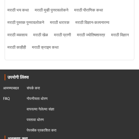
मराठी भय कथा
मराठी मूव्ही पुनरावलोकने
मराठी पौराणिक कथा
मराठी पुस्तक पुनरावलोकने
मराठी थरारक
मराठी विज्ञान-कल्पनारम्य
मराठी व्यवसाय
मराठी खेळ
मराठी प्राणी
मराठी ज्योतिषशास्त्र
मराठी विज्ञान
मराठी काहीही
मराठी क्राइम कथा
उपयोगी लिंक्स
आमच्याबद्दल
संपर्क करा
FAQ
गोपनीयता धोरण
वापरल्या गेलेल्या संज्ञा
परतावा धोरण 
पेपरबॅक प्रकाशित करा
अनुसरण करा