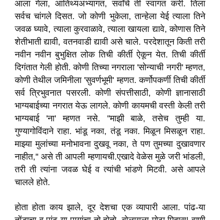
आला गेला
,
आतिथ्यअभ्यागत
,
सर्वांचे ती स्वागत करी. तिला
सर्वच चांगले दिसत. जो कोणी भुकेला
,
तान्हेला येई त्याला तिने
जवळ घ्यावे
,
त्याला कुरवाळावे
,
त्याला खायला द्यावे
,
कोणास तिने
शेतीभाती द्यावी
,
वतनवाडी द्यावी असे चाले. परदेशातून किती तरी
नवीन नवीन बुभुक्षित लोक तिची कीर्ती ऐकून येत. तिची कीर्ती
दिगंतात गेली होती. कोणी तिच्या नगराला
'
सोन्याची नगरी
'
म्हणत
,
कोणी तेथील जमिनीला
'
सुवर्णभूमी
'
म्हणत. कर्णोपकर्णी तिची कीर्ती
सर्व त्रिभुवनात पसरली. कोणी संपत्तीसाठी
,
कोणी ज्ञानासाठी
भाग्यबाईच्या नगरात येऊ लागले. कोणी कायमची वस्ती केली तरी
भाग्यबाई
'
ना
'
म्हणत नसे.
''
माझी बाळे
,
तसेच तुम्ही या.
गुण्यागोविंदाने राहा. भांडू नका
,
तंडू नका. मिळून मिसळून राहा.
माझ्या मुलांच्या मनोभावना दुखवू नका
,
ते पण तुमच्या दुखावणार
नाहीत
,''
असे ती आपली म्हणायची.
एखादे वेळेस मुळे जरी भांडली
,
तरी ती त्यांना जवळ घेई व त्यांची भांडणे मिटवी. असे आपले
चालले होते.
होता होता काय झाले
,
दूर देशचा एक व्यापारी आला. पांढ-या