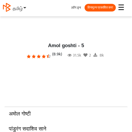
☰
लॉग इन
తెలుగు
विनामूल्य प्रकाशित करा
Amol goshti - 5
(8.9k)
31.5k
2
8k
अमोल गोष्टी
पांडुरंग सदाशिव साने