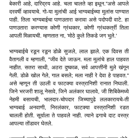
बेकारी आहे
,
दारिद्रय आहे. चला चालते व्हा इथून.
''
असे आपले
दरवर्षी व्हावयाचे. गो-या मुलांची आई भाग्यबाईच्या मुलांस पाण्यात
पाही. तिला भाग्यबाईचा पाणउतारा करावा असे पदोपदी वाटे. हा
पाणउतारा करण्यास कोणी ग्रंथकार
,
कोणी ग्रंथकर्त्री तिला
आपली मिळायची. म्हणतात ना
, '
मोठे कुले तिकडे जग भुले.
'
भाग्यबाईचे रडून रडून डोळे सुजले
,
लाल झाले. एक दिवस ती
वैतागली व म्हणाली
, ''
जीव देते जाऊन. मला मुलांचे हाल पाहवत
नाहीत. सतरा साथी
,
अठरा दुष्काळ
,
सर्व आपत्तींनी मुले खंगून
गेली. डोळे खोल गेले
,
गाल बसले
;
मला नाही रे देवा हे पाहवत.
''
असे म्हणून ती उठली व फाटक्या वस्त्रानिशी रानात निघाली.
जिने भरजरी शालू नेसावे
,
जिने अलंकार घालावे
,
जी शिबिकेमध्ये
नेहमी बसायची
,
भालदार-चोपदार जिच्यापुढे ललकारायचे-ती
भाग्यबाई अनवाणी
,
निरलंकार
,
फाटक्या वस्त्रानिशी रडत
चालली होती. सूर्याला ते पाहवले नाही. त्याने ढगाचे दाट वस्त्र
आपल्या तोंडावर घेतले.