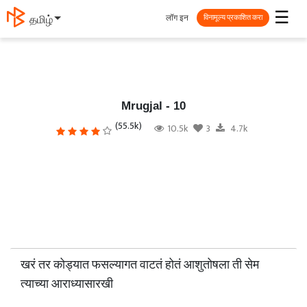
☰
लॉग इन
தமிழ்
विनामूल्य प्रकाशित करा
Mrugjal - 10
(55.5k)
10.5k
3
4.7k
खरं तर कोड्यात फसल्यागत वाटतं होतं आशुतोषला ती सेम
त्याच्या आराध्यासारखी