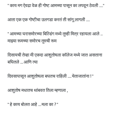
" काय मग ऐवढा वेळ ही गोष्ट आमच्या पासून का लपवून ठेवली ....."
आता एक एक गोष्टीचा उलगडा करतं ती सांगू लागली .....
" आमच्या घरासमोरच्या बिल्डिंग मध्ये तुम्ही मित्र रहायला आले ...
माझ्या रूमच्या समोरच तुमची रूम
दिसायची तेव्हा मी एकदा आशुतोषला कॉलेज मध्ये जात असताना
बघितले .... आणि त्या
दिवसापासून आशुतोषला बघतच राहिली ..... येताजातांना ! "
आशुतोष मधातच थांबवत तिला म्हणाला ,
" हे काय बोलत आहे .... मला का ? "