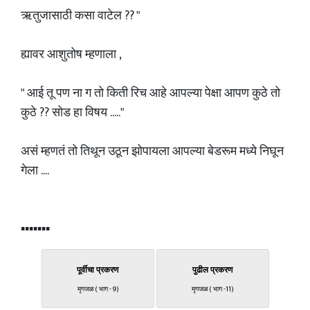
ऋतुजासाठी कसा वाटेल ?? "
ह्यावर आशुतोष म्हणाला ,
" आई तू पण ना ग तो किती रिच आहे आपल्या पेक्षा आपण कुठे तो
कुठे ?? सोड हा विषय ....."
असं म्हणतं तो तिथून उठून झोपायला आपल्या बेडरूम मध्ये निघून
गेला ....
▪▪▪▪▪▪▪
पूर्वीचा प्रकरण
पुढील प्रकरण
मृगजळ ( भाग - 9)
मृगजळ ( भाग -11)