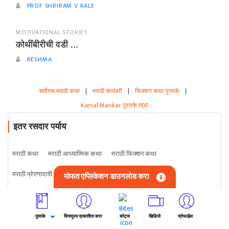
PROF SHRIRAM V KALE
MOTIVATIONAL STORIES
कोथींबीरीची वडी ...
RESHMA
सर्वोत्तम मराठी कथा
|
मराठी कादंबरी
|
फिक्शन कथा पुस्तके
|
Komal Mankar पुस्तके PDF
इतर रसदार पर्याय
मराठी कथा
मराठी आध्यात्मिक कथा
मराठी फिक्शन कथा
मराठी प्रेरणादायी कथा
मराठी क्लासिक कथा
मराठी बाल कथा
मोफत एप्लिकेशन डाउनलोड करा
मराठी हास्य कथा
मराठी नियतकालिक
मराठी कविता
मराठी प्रवास विशेष
मराठी महिला विशेष
मराठी नाटक
मराठी प्रेम कथा
मराठी गुप्तचर कथा
पुस्तके
विनामूल्य प्रकाशित करा
कोट्स
व्हिडियो
प्रोफाईल