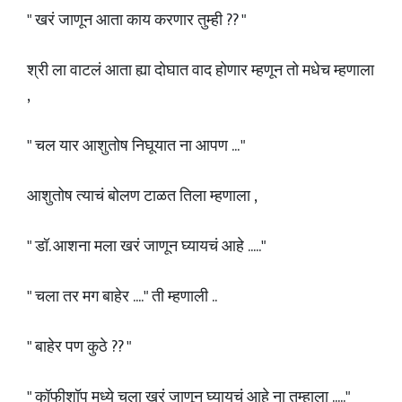
" खरं जाणून आता काय करणार तुम्ही ?? "
श्री ला वाटलं आता ह्या दोघात वाद होणार म्हणून तो मधेच म्हणाला
,
" चल यार आशुतोष निघूयात ना आपण ... "
आशुतोष त्याचं बोलण टाळत तिला म्हणाला ,
" डॉ. आशना मला खरं जाणून घ्यायचं आहे ....."
" चला तर मग बाहेर ...." ती म्हणाली ..
" बाहेर पण कुठे ?? "
" कॉफीशॉप मध्ये चला खरं जाणून घ्यायचं आहे ना तुम्हाला ....."