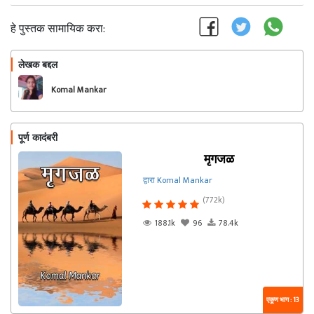
हे पुस्तक सामायिक करा:
लेखक बद्दल
फॉलो करा
Komal Mankar
पूर्ण कादंबरी
मृगजळ
द्वारा Komal Mankar
(772k)
188.1k
96
78.4k
एकूण भाग : 13