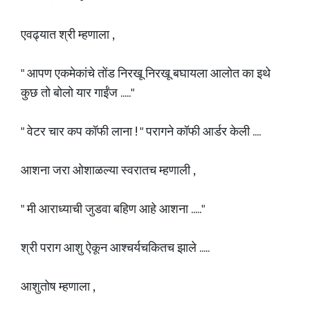
एवढ्यात श्री म्हणाला ,
" आपण एकमेकांचे तोंड निरखू निरखू बघायला आलोत का इथे
कुछ तो बोलो यार गाईंज ....."
" वेटर चार कप कॉफी लाना ! " परागने कॉफी आर्डर केली ....
आशना जरा ओशाळल्या स्वरातच म्हणाली ,
" मी आराध्याची जुडवा बहिण आहे आशना ....."
श्री पराग आशु ऐकून आश्चर्यचकितच झाले .....
आशुतोष म्हणाला ,