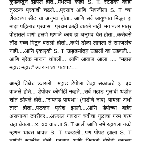
कुडकुडून झोपले होते...मधल्या काही S. T. स्टँडवर काही
तुरळक प्रवाशी चढले....प्रसाद आणि भिवजीला S. T च्या
शेवटच्या सीट चा अनुभव होता.. आणि सर्व आयुष्यात मिळून हा
माझा पहिलाच प्रवास...प्रथम काही वाटले नाही..मग नंतर मात्र
पोटातलं पाणी हलणे म्हणजे काय हा अनुभव येत होता...कसेबसे
तोंड गच्च मिटून बसलो होतो...कधी डोळा लागला ते समजलंच
नाही....आणि एकाएकी S. T खड्डयांतून उडाली का उडवली...
आणि ब्रेक मारून थांबली... आणि आवाज आला .... "महाड
महाड महाड" उतरून घ्या पटापट....
आम्ही तिघेच उतरलो.. महाड डेपोला तेव्हा सकाळचे ३. ३०
वाजले होते... डेपोवर कोणीही नव्हते...सर्व महाड गुलाबी थंडीत
शांत झोपले होते..."रायगड पायथा" (गाडीचे नाव) यायला अर्धा
तास होता...पटकन फ्रेश झालो....आणि डेपोच्या बाहेर
असणाऱ्या टपरीवर...अस्सल गावरान चवीचा गुळाचा गरम गरम
चहा घेतला...४. ०० वाजता S. T आली आणि उभे रहायला नको
म्हूणन धावत धावत S. T पकडली...पण पोपट झाला S. T
तशीही खालीच होती...प्रसाद आणि भिवाजी दोघेही बसल्या