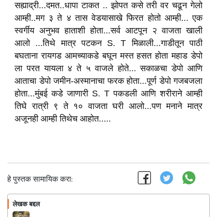
सह्याद्री...दमत..धापा टाकत .. झोपत कसे तरी वर चढून गेलो
आम्ही..मग ३ ते ४ तास वेडयासाखे फिरत होतो आम्ही... एक
स्वर्गीय अनुभव हाताशी होता...सर्व आटपून २ वाजता खाली
आलो ...तिथे मात्र पटकन S. T मिळाली...गाडीतून पाठी
बघताना रायगड आमच्याकडे बघून मस्त हसत होता महाड डेपो
ला परत यायला ४ ते ५ वाजले होते... सकाळचा डेपो आणि
आताचा डेपो जमीन-अस्मानाचा फरक होता...पूर्ण डेपो गजबजला
होता...मुंबई कडे जाणारी S. T पकडली आणि शरीराने आम्ही
तिघे रात्री ९ ते १० वाजता घरी आलो...पण मनाने मात्र
अजूनही आम्ही तिथेच आहोत.....
हे पुस्तक सामायिक करा:
लेखक बद्दल
फॉलो करा