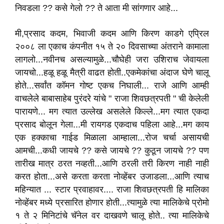
निवडला ?? कसे गेलो ?? ते आता मी सांगणार आहे...
मी,प्रसाद कदम, भिवाजी कदम आणि किरण काडगे एप्रिल
२००८ ला एकाच कंपनीत १५ ते २० दिवसाच्या अंतराने कामाला
लागलो...नवीनच असल्यामुळे...चौघेही जरा उशिराच जेवायला
जायचो...हळू हळू मैत्री वाढत होती..एकमेकांचा अंदाज घेणे चालू
होते...सर्वांत कॉमन गोष्ट एकच निघाली... राजे आणि आम्ही
वाचलेले बाबासाहेब पुरंदरे यांचे " राजा शिवछत्रपती " ची केलेली
पारायणे... मग त्यात उल्लेख असलेले किल्ले...मग त्यात एकदा
प्रसाद बोलून गेला...मी रायगड एकदाच पहिला आहे...मग काय
एक हक्काचा गाईड मिळाला आम्हाला...रोज चर्चा असायची
आमची...कधी जायचे ?? कसे जायचे ?? कुठून जायचे ?? पण
तारीख मात्र ठरत नव्हती...आणि ठरली तरी किरण नाही नाही
करत होता...असे करता करता नोव्हेंबर उजाडला...आणि त्याच
महिन्यात ... स्टार प्रवाहावर.... राजा शिवछत्रपती हि मालिका
नोव्हेंबर मध्ये प्रसारित होणार होती...त्यामुळे त्या मालिकेचे प्रोमो
१ ते २ मिनिटांचे चॅनेल वर दाखवणे चालू होते.. त्या मालिकेचे