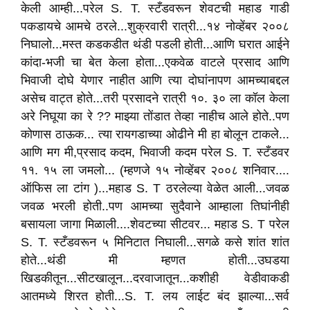
केली आम्ही...परेल S. T. स्टँडवरून शेवटची महाड गाडी
पकडायचे आमचे ठरले...शुक्रवारी रात्री...१४ नोव्हेंबर २००८
निघालो...मस्त कडकडीत थंडी पडली होती...आणि घरात आईने
कांदा-भजी चा बेत केला होता...एकवेळ वाटले प्रसाद आणि
भिवाजी दोघे येणार नाहीत आणि त्या दोघांनापण आमच्याबद्दल
असेच वाट्त होते...तरी प्रसादने रात्री १०. ३० ला कॉल केला
अरे निघूया का रे ?? माझ्या तोंडात तेव्हा नाहीच आले होते..पण
कोणास ठाऊक... त्या रायगडाच्या ओढीने मी हा बोलून टाकले...
आणि मग मी,प्रसाद कदम, भिवाजी कदम परेल S. T. स्टँडवर
११. १५ ला जमलो... (म्हणजे १५ नोव्हेंबर २००८ शनिवार....
ऑफिस ला टांग )...महाड S. T ठरलेल्या वेळेत आली...जवळ
जवळ भरली होती..पण आमच्या सुदैवाने आम्हाला तिघांनीही
बसायला जागा मिळाली....शेवटच्या सीटवर... महाड S. T परेल
S. T. स्टँडवरून ५ मिनिटात निघाली...सगळे कसे शांत शांत
होते...थंडी मी म्हणत होती...उघडया
खिडकीतून...सीटखालून...दरवाजातून...कशीही वेडीवाकडी
आतमध्ये शिरत होती...S. T. लय लाईट बंद झाल्या...सर्व