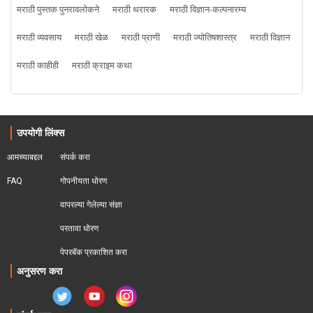
मराठी पुस्तक पुनरावलोकने
मराठी थरारक
मराठी विज्ञान-कल्पनारम्य
मराठी व्यवसाय
मराठी खेळ
मराठी प्राणी
मराठी ज्योतिषशास्त्र
मराठी विज्ञान
मराठी काहीही
मराठी क्राइम कथा
उपयोगी लिंक्स
आमच्याबद्दल
संपर्क करा
FAQ
गोपनीयता धोरण
वापरल्या गेलेल्या संज्ञा
परतावा धोरण 
पेपरबॅक प्रकाशित करा
अनुसरण करा