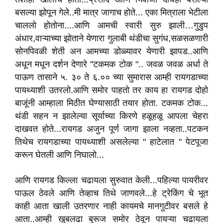
बसल्या झोपून गेले..मी मात्र जागाच होते... एका मित्राला भेटीला
चाललो होतोना....आणि आमची स्वारी सुरु झाली…गुडुप
अंधार,वाऱ्याच्या झोताने येणारा गुलाबी थंडीचा सुगंध,सळसळणारी
सोनपिवळी शेती अन आमच्या डोळ्यावर येणारी झापड..आणि
अधून मधून दर्शन देणारे "टकमक टोक ".. जवळ जवळ अर्धा ते
पाऊण तासाने ५. ३० ते ६.०० च्या सुमारास आम्ही रायगडाच्या
पायथ्याशी उतरलो.आणि समोर पाहतो तर काय हा रायगड दोहो
बाजूंनी आम्हाला मिठीत घेण्यासाठी तयार होता. टकमक टोक...
थंडी सहन न झालेल्या सूर्याच्या किरणे हळूहळू आपला चेहरा
दाखवत होते...रायगड अजुन पूर्ण जागा झाला नव्हता..पटकन
तिथेच रायगडाच्या पायथ्याशी असलेल्या " हाटेलात " पेटपूजा
करून घेतली आणि निघालो...
आणि रायगड किल्ला चढायला सुरुवात केली...पहिल्या पायरीवर
पाऊल ठेवले आणि तेव्हाच तिथे जाणवले...हे ट्रेकिंग चे भूत
काही आता खाली उतरणार नाही कायमचे मानगुटीवर बसले हे
आता..आम्ही खुबलढा बुरूज समोर ठेवून पायऱ्या चढायला