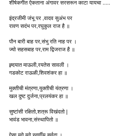
शीर्षकगीत ऐकताना अंगावर सरसरून काटा यायचा .....
इंद्रजीमी जंभू पर ,वादव सुअंभ पर
रावण सदंभ पर,रघुकुल राज है ॥
पौन बारी बाह पर,संभु रति नाह पर ।
ज्यो सहसबाह पर,राम द्विजराज है ॥
ह्र्दयात माऊली,रयतेस सावली ।
गडकोट राऊळी,शिवशंकर हा ॥
मुक्तीची मंत्रणा,युक्तीची यंत्रणा ।
खल दुष्ट दुर्जना,प्रलयंकर हा ॥
सुष्टांसी रक्षितो,शत्रू विखंदतो |
भावंड भावना,संस्थापितो ॥
ऐसा युगे युगे,स्वर्णीय सर्वदा ।