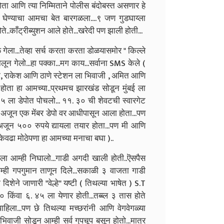
 होता आणि त्या निम्मिताने पोलीस बंदोबस्त असणार हे
न घेण्याचा आमचा बेत बारगळला....९ जण गुडघाय्ला
..काँट्रीब्युशन आले होते...खरेदी पण झाली होती...
गेला...तेव्हा सर्च करता करता डोळयासमोर " किल्ले
 गेलो...हा पक्का...मग काय...सर्वाना SMS केले (
ीराम, राकेश आणि ठाणे स्टेशन ला भिवाजी , अमित आणि
 होता हा आमच्या..प्रथमच झारखंड सोडून मुंबई ला
१५ ला डेपोत पोचलो... ११. ३० ची शेवटची स्वारगेट
 अजून एक मेंबर डेपो वर आधीपासून आला होता...पण
 अजून ५०० रुपये द्यायला तयार होता...पण मी आणि
केवढा मोठेपणा हा आमच्या मनाचा बघा )..
ा आम्ही निघालो...गाडी अगदी खाली होती..ऎसपैस
्ही गपगुमान ताणून दिले...सकाळी ३ वाजता गाडी
शेने जाणारी "वेल्हे" यष्टी ( तिथल्या भाषेत ) S.T
किंवा ६. ४५ ला येणार होती...तब्ब्ल ३ तास होते
िला...पण छे तिथल्या मच्छरांनी आणि वेगवेगळ्या
भिवाजी सोडून आम्ही सर्व गुपचूप बसून होतो...मात्र