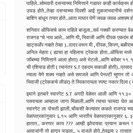
पाहिले...सोमवारी दसऱ्याच्या निमित्ताने गडावर काही कार्यक्रम
उघड होते...तेव्हा दसऱ्याच्या दिवशी आई तुळजाभवानीचे दर्श
बाशिंग बांधून तयार होते...आता माघार घेणें जवळ जवळ अशक्य होते
शनिवार ऑफिसचे काम राहिले बाजूला...सर्व नक्की करण्यात वेळ 
राजगड "चे नाव आले... आणि मी, भिवाजी आणि दीपक एकदंम बोलून
व्हाट्सअँप नव्हते तेव्हा )...दादर वरून मी , दीपक, किरण, बळ
अनिल मेहता ( ह्याचा हा पहिलाच ट्रेकक होता...ऑफिस मध्ये
जॉबच्या निमित्ताने आला होता) असे भेटलो...आणि बरोबर ११. 
ची एशियाड होती ( त्यानंतर S.T एकदम सकाळी होती)...प्रसाद
त्याला येणे शक्य नव्हते असे समजले आणि पेनल्टी म्हूणन तो
भिवाजी (ट्रेककचे लीडर) ते स्विकारायला स्पष्ट नकार दिला ( 
इमाने इतबारे स्वारगेट S.T अगदी वेळेवर आली आणि ११.३० ल
पसरायला आम्हाला जागा मिळाली..आणि त्याचा फायदा घेत आम
स्वारगेट ला पोचती झाली..चौकशी केल्यावर कळले राजगड च्या दि
वेळापत्रकांनुसार ६.१५ आणि भारतीय वेळापत्रकानुसार ६. ३० 
हातात... करणार काय ??? आम्ही झोपायचा प्रयत्न करून पाह
आवाजांनी तो हाणून पाडला... ५ वाजले होते..तेवढ्या २ तासात 