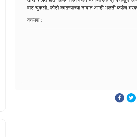
तास चालत होतो आम्ही तेव्हा वरून येणाऱ्या एक ग्रुप कडून 
वाट चुकलो.. फोटो काढण्याच्या नादात आम्ही भलती कडेच भरकट
क्रमश :