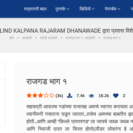
﻿मातृभारती बद्दल
पुस्तके 
व्हिडियो 
पेपरबॅक 
ज
LIND KALPANA RAJARAM DHANAWADE द्वारा प्रवास विशेष म
होम
कादंबरी
मराठी कादंबरी
राजगड भाग १ - कादंबरी
राजगड भाग १
राजगड भाग १
(3k)
7.4k
16.2k
2
सहयाद्री आपाल्या गडांच्या राजासह आमचे स्वागत करायला
ध्यानीमनी नसताना घडून जातात...तसेच आमच्या बाबतीत झाल
होती...आणि आम्ही "किल्ले प्रतापगड" ला जायचे जवळ जवळ नक्
आणि भिवाजी दादर ला फिरत होतो(लीडर लोकांना हे असे 