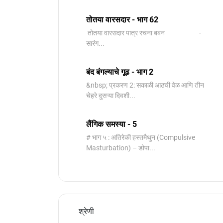
तोतया वारसदार - भाग 62
तोतया वारसदार पात्र रचना बबन -
सारंग...
बंद बंगल्याचे गूढ - भाग 2
&nbsp; प्रकरण 2: सकाळी आठची वेळ आणि तीन
चेहरे दुसऱ्या दिवशी...
लैंगिक समस्या - 5
# भाग ५ : अतिरेकी हस्तमैथुन (Compulsive
Masturbation) – डोपा...
श्रेणी