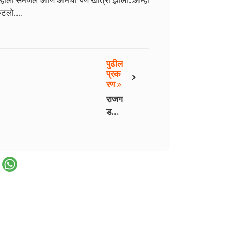
आम्हाला समजले आणि आमची पण खात्री झाली...आम्ही
लो.....
पुढील
›
प्रक
रण
राजग
ड
भाग
२