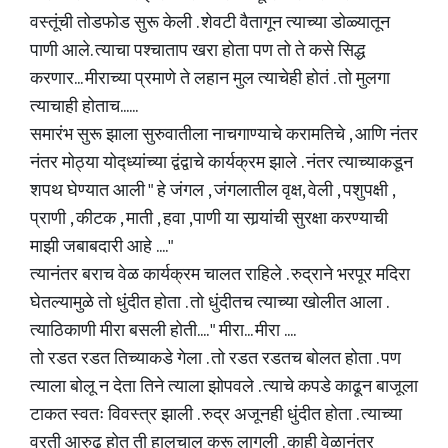
वस्तूंची तोडफोड सुरू केली . शेवटी वैतागून त्याच्या डोळ्यातून
पाणी आले. त्याचा पश्चाताप खरा होता पण तो ते कसे सिद्ध
करणार... मीराच्या प्रमाणे ते लहान मुल त्याचेही होतं . तो मुलगा
त्याचाही होताच......
समारंभ सुरू झाला सुरुवातीला नाचगाण्याचे करामतिचे , आणि नंतर
नंतर मोठ्या योद्ध्यांच्या द्वंद्वाचे कार्यक्रम झाले . नंतर त्याच्याकडून
शपथ घेण्यात आली " हे जंगल , जंगलातील वृक्ष, वेली , पशुपक्षी ,
प्राणी , कीटक , माती , हवा ,पाणी या सार्‍यांची सुरक्षा करण्याची
माझी जबाबदारी आहे ...."
त्यानंतर बराच वेळ कार्यक्रम चालत राहिले . रुद्राने भरपूर मदिरा
घेतल्यामुळे तो धुंदीत होता . तो धुंदीतच त्याच्या खोलीत आला .
त्याठिकाणी मीरा बसली होती.... " मीरा... मीरा ....
तो रडत रडत तिच्याकडे गेला . तो रडत रडतच बोलत होता . पण
त्याला बोलू न देता तिने त्याला झोपवले . त्याचे कपडे काढून बाजूला
टाकत स्वतः विवस्त्र झाली . रुद्र अजूनही धुंदीत होता . त्याच्या
वरती आरुढ होत ती हालचाल करू लागली . काही वेळानंतर