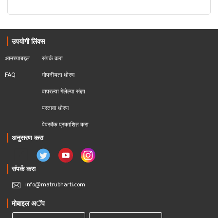
उपयोगी लिंक्स
आमच्याबद्दल
संपर्क करा
FAQ
गोपनीयता धोरण
वापरल्या गेलेल्या संज्ञा
परतावा धोरण 
पेपरबॅक प्रकाशित करा
अनुसरण करा
संपर्क करा
info@matrubharti.com
मोबाइल अॅप