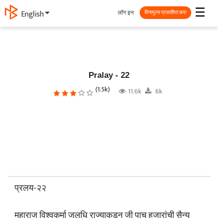
☰
लॉग इन
ગુજરાતી
विनामूल्य प्रकाशित करा
Pralay - 22
(1.5k)
11.6k
6k
प्रलय-२२
महाराज विश्वकर्मा जलधि राज्याकडून जी पाच हजारांची सैन्य