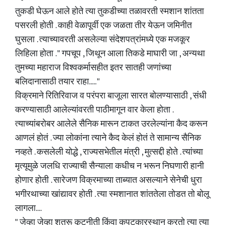
तुकडी घेऊन आले होते त्या तुकडीच्या तळावरती स्मशान शांतता
पसरली होती . काही वेळापूर्वी एक जळता तीर येऊन जमिनीत
घुसला . त्याच्यावरती असलेल्या संदेशपत्रांमध्ये एक मजकूर
लिहिला होता . " गपचूप , जिथून आला तिकडे माघारी जा , अन्यथा
तुमच्या महाराज विश्वकर्मासहीत इतर सातही जणांच्या
बलिदानासाठी तयार राहा..... "
विक्रमाने रितिरिवाज व परंपरा बाजूला सारत बोलण्यासाठी , संधी
करण्यासाठी आलेल्यांवरती पाठीमागून वार केला होता .
त्याच्यांबरोबर आलेले सैनिक मारून टाकत उरलेल्यांना कैद करून
आणलं होतं . ज्या लोकांना त्याने कैद केलं होतं ते सामान्य सैनिक
नव्हते . कसलेली योद्धे , राज्यसभेतील मंत्री , मुत्सद्दी होते . त्यांच्या
मृत्यूमुळे जलधि राज्याची सैन्याला कधीच न भरून निघणारी हानी
होणार होती . सारेजण विक्रमाच्या ताब्यात असल्याने सेनेची धुरा
भगीरथाच्या खांद्यावर होती . त्या स्मशानात शांततेला तोडत तो बोलू
लागला....
" जेव्हा जेव्हा शत्रू कूटनीती किंवा कपटकारस्थान करतो त्या त्या