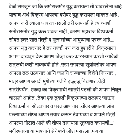
वेळी समजून जा कि समोरासमोर युद्ध करायला तो घाबरलेला आहे .
याचाच अर्थ विक्रम आपल्या बरोबर युद्ध करायला घाबरत आहे .
आपण जरी त्याला घाबरत नसलो तरी आपणही हे त्याच्याशी
समोरासमोर युद्ध करू शकत नाही , कारण महाराज विश्वकर्मा
सोबत इतर सात मंत्री व मुत्सद्यांच्या आयुष्याचा प्रश्न आहे....
आपण युद्ध करणार हे तर नक्की पण जरा हुशारीने . विक्रमाला
आपण दाखवून देऊ आपण जेव्हा कट-कारस्थान करतो त्यावेळी
शत्रूची कशी नाकाबंदी होते . उद्या उगवत्या सूर्याबरोबर आपण
आपला तळ उठवणार आणि जलधि राज्याच्या दिशेने निघणार ,
मात्र आपण अगदी मुंगीच्या गतीने हळूहळू निघणार . तेही
रात्रीपर्यंत... एकदा का विक्रमाची खात्री पटली की आपण निघून
चाललो आहोत , तेव्हा एक तुकडी विक्रमाच्या तळावर जाऊन
विश्वकर्मा ना सोडवणार व परत आणणार . तोवर आपल्या लांब
पल्ल्याच्या तोफा आपण तयार करून ठेवायच्या व आपले मंत्री
आपल्या गोटात आले की तोफा डागायला सुरुवात करायची...."
भगीरथाच्या या भाषणाने सेनेमध्ये जोश पसरला . पण या