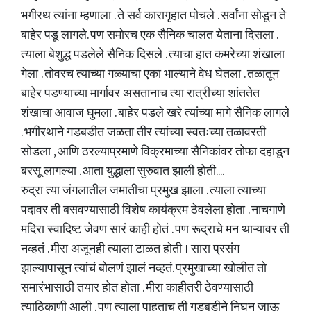
भगीरथ त्यांना म्हणाला . ते सर्व कारागृहात पोचले . सर्वांना सोडून ते
बाहेर पडू लागले. पण समोरच एक सैनिक चालत येताना दिसला .
त्याला बेशुद्ध पडलेले सैनिक दिसले . त्याचा हात कमरेच्या शंखाला
गेला . तोवरच त्याच्या गळ्याचा एका भाल्याने वेध घेतला . तळातून
बाहेर पडण्याच्या मार्गावर असतानाच त्या रात्रीच्या शांततेत
शंखाचा आवाज घुमला . बाहेर पडले खरे त्यांच्या मागे सैनिक लागले
. भगीरथाने गडबडीत जळता तीर त्यांच्या स्वतःच्या तळावरती
सोडला , आणि ठरल्याप्रमाणे विक्रमाच्या सैनिकांवर तोफा दहाडून
बरसू लागल्या . आता युद्धाला सुरुवात झाली होती....
रुद्रा त्या जंगलातील जमातीचा प्रमुख झाला . त्याला त्याच्या
पदावर ती बसवण्यासाठी विशेष कार्यक्रम ठेवलेला होता . नाचगाणे
मदिरा स्वादिष्ट जेवण सारं काही होतं . पण रूद्राचे मन थाऱ्यावर ती
नव्हतं . मीरा अजूनही त्याला टाळत होती । सारा प्रसंग
झाल्यापासून त्यांचं बोलणं झालं नव्हतं. प्रमुखाच्या खोलीत तो
समारंभासाठी तयार होत होता . मीरा काहीतरी ठेवण्यासाठी
त्याठिकाणी आली . पण त्याला पाहताच ती गडबडीने निघुन जाऊ