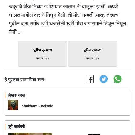
रुद्राचे बीज तिच्या गर्भाशयात जातात ती बाजूला झाली . कपडे
घालत मागील दाराने निघून गेली . ती मीरा नव्हती . मात्र तेव्हाच
पुढील दारा समोर उभी असलेली खरी मीरा रागारागाने तिथून निघून
गेली ......
पूर्वीचा प्रकरण
पुढील प्रकरण
प्रलय - २१
प्रलय - २३
हे पुस्तक सामायिक करा:
लेखक बद्दल
फॉलो करा
Shubham S Rokade
पूर्ण कादंबरी