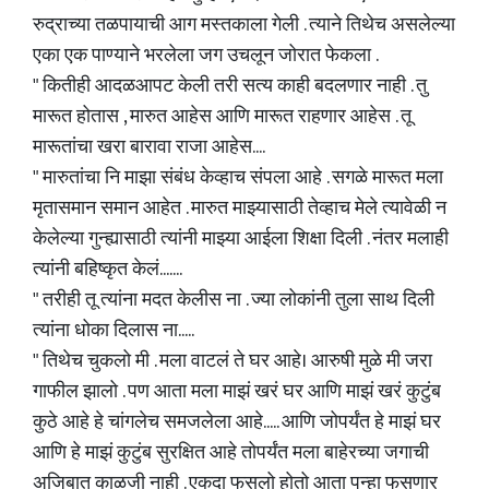
रुद्राच्या तळपायाची आग मस्तकाला गेली . त्याने तिथेच असलेल्या
एका एक पाण्याने भरलेला जग उचलून जोरात फेकला .
" कितीही आदळआपट केली तरी सत्य काही बदलणार नाही . तु
मारूत होतास , मारुत आहेस आणि मारूत राहणार आहेस . तू
मारूतांचा खरा बारावा राजा आहेस....
" मारुतांचा नि माझा संबंध केव्हाच संपला आहे . सगळे मारूत मला
मृतासमान समान आहेत . मारुत माझ्यासाठी तेव्हाच मेले त्यावेळी न
केलेल्या गुन्ह्यासाठी त्यांनी माझ्या आईला शिक्षा दिली . नंतर मलाही
त्यांनी बहिष्कृत केलं.......
" तरीही तू त्यांना मदत केलीस ना . ज्या लोकांनी तुला साथ दिली
त्यांना धोका दिलास ना.....
" तिथेच चुकलो मी . मला वाटलं ते घर आहे। आरुषी मुळे मी जरा
गाफील झालो . पण आता मला माझं खरं घर आणि माझं खरं कुटुंब
कुठे आहे हे चांगलेच समजलेला आहे..... आणि जोपर्यंत हे माझं घर
आणि हे माझं कुटुंब सुरक्षित आहे तोपर्यंत मला बाहेरच्या जगाची
अजिबात काळजी नाही . एकदा फसलो होतो आता पुन्हा फसणार