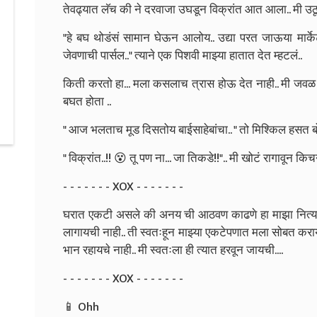
तेवढ्यात लॅच की ने दरवाजा उघडून विक्रांत आत आला.. मी उठून
"हे बघ थोडंसं सामान घेऊन आलोय.. उद्या परत जाऊया मार्क
जेवणाची पार्सल.." त्याने एक पिशवी माझ्या हातात देत म्हटलं..
किती करतो हा... मला कसलाच त्रास होऊ देत नाही.. मी जवळ ज
बघत होता ..
" आज भलताच मूड दिसतोय बाईसाहेबांचा.. " तो मिश्किल हसत ब
" विक्रांत..!! 😵 तू पण ना... जा तिकडे!!".. मी खोटं रागावून क
- - - - - - - XOX - - - - - - -
घरात एकटी असले की अनय ची आठवण काढणे हा माझा नित्यक
लागायची नाही.. ती स्वतःहून माझ्या एकटेपणात मला सोबत 
भान रहायचे नाही.. मी स्वतःला ही त्यात हरवून जायची....
- - - - - - - XOX - - - - - - -
📱 Ohh