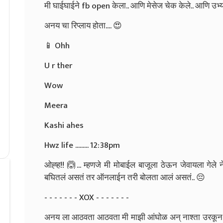
मी घाईघाईने fb open केला.. आणि मेसेज चेक केले.. आणि उभ्
अनय चा रिप्लाय होता.... 😍
📱 Ohh
U r ther
Wow
Meera
Kashi ahes
Hwz life ......... 12:38pm
ओह्ह!! 🙆... म्हणजे मी मोबाईल बाजूला ठेऊन जेवायला गेले ने
बघितलं असतं तर ऑनलाईन तरी बोलता आलं असतं.. 😔
- - - - - - - XOX - - - - - - -
अनय ला आठवता आठवता मी माझी आंघोळ अन्‌ नाश्ता उरकून घे