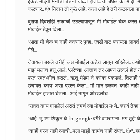
इकडे माझ्या मनाची बेचैनी वाढत होती... तो बघेल का माझा मे
कळणार.. 😑 निदान तो कुठे आहे.. कसा आहे हे तरी कळायला पाह
दुसर्‍या दिवशीही सकाळी उठल्यापासून मी मोबाईल चेक करत हो
मोबाईल ठेवून दिला...
"आता मी चेक च नाही करणार पुन्हा.. एवढी वाट बघायला लावतं
गेले...
जेवायला बसले तरीही लक्ष मोबाईल कडेच लागून राहिलेलं.. क
माझं मलाच हसू आलं.. 'अरेच्या! आत्ताच तर आपण ठरवलं होतं 
परत स्वतःशीच हसले.. ऋतू मॅडम ने बरोबर पकडलं.. तिलाही हे 
उंचावत 'काय' असा प्रश्‍न केला... मी मान हलवत 'काही नाही'
मोबाईल हातात घेतला... आई मागून ओरडलीच..
"सतत काय गाडलेलं असतं तुमचं त्या मोबाईल मध्ये.. बघावं तेव्हा 
"आई.. तू पण शिकून घे fb, google वगैरे वापरायला.. मग तूही 
"काही गरज नाही त्याची.. मला माझी कामंच नाही संपत.. 😏"..