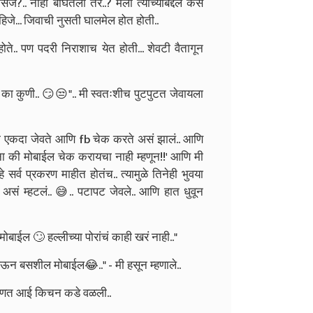
सेज?.. नाही बघितला तर..? मला त्याच्याबद्दल कसं
िजे... जिवाची नुसती घालमेल होत होती..
ते.. पण पदरी निराशाच येत होती... शेवटी वैतागून
 का कुणी.. 😏😒".. मी स्वतःशीच पुटपुटत जेवायला
धी एकदा जेवते आणि fb चेक करते असं झालं.. आणि
ना की मोबाईल चेक करायचा नाही म्हणून!!' आणि मी
सर्व प्रकरण माहीत होतंच.. त्यामुळे तिनेही भुवया
 असं म्हटलं.. 😅.. पटापट जेवले.. आणि हात धुवून
मोबाईल 🙄 हल्लीच्या पोरांचं काही खरं नाही.."
घेऊन बसशील मोबाईल😂.." - मी हसून म्हणाले..
 म्हणत आई किचन कडे वळली..