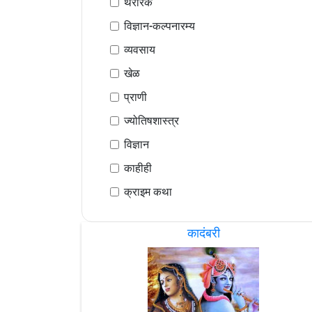
थरारक
विज्ञान-कल्पनारम्य
व्यवसाय
खेळ
प्राणी
ज्योतिषशास्त्र
विज्ञान
काहीही
क्राइम कथा
कादंबरी