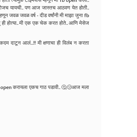
ी होती त्यामुळे टाइमपास म्हणून मी fb open केला..
ोजच यायची.. पण आज जास्तच आठवण येत होती..
हणून जवळ जवळ वर्ष - दीड वर्षांनी मी माझा जुना fb
् ही होत्या.. मी एक एक चेक करत होते.. आणि मेसेज
 एकदम दाटून आलं...!! मी क्षणाचा ही विलंब न करता
ऊंट open करायला एकच गाठ पडावी.. 🤔😢आज मला