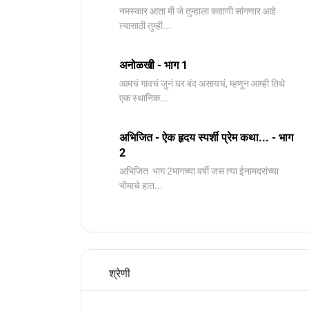
नमस्कार आता मी जे तुम्हाला कहाणी सांगणार आहे
त्यासाठी तुम्ही...
अनोळखी - भाग 1
आमचं गावचं जुनं घर बंद असायचं, म्हणून आम्ही तिथे
एक स्थानिक...
अभिजित - ऐक हृदय स्पर्शी प्रेम कथा... - भाग
2
️अभिजित ️ भाग 2मागच्या वर्षी जस त्या ईनामदरांच्या
भीमाचे हात...
श्रेणी