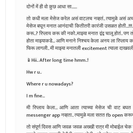
दोनों में ही वो कुछ आधा सा......
तो कधी मला मेसेज करेल असं वाटलच नव्हतं.. त्यामुळे असं अचा
मेसेज बघून मनात आनंदाची कितीतरी कारंजी उसळत होती...!!!.
करू..? रिप्लाय करू की नको..माझ्या मनात द्वंद्व चालू होतं.. पण
होता माझ्याकडे... आणि मनाने निश्चय केला अनय ला रिप्लाय क
फिरू लागली.. मी माझ्या मनातली excitement त्याला दाखवली 
📱Hii.. After long time hmm..!
Hw r u..
Where r u nowadays?
I m fine...
मी रिप्लाय केला... आणि आता त्याच्या मेसेज ची वाट बघत 
messenger app नव्हता.. त्यामुळे मला सतत fb open करून
तो संपूर्ण दिवस आणि जवळ जवळ अख्खी रात्र मी मोबाईल चेक कर