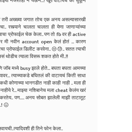
झ्या नजरेतही न येऊन...! खूप वाटायचं की चुकून
कलं तरी अख्ख्या जगात तोच एक अनय असल्यासारखी
.. रस्त्याने चालता चालता ही येणा जाणाऱ्यांच्या
ी त्याचा प्रोफाईल चेक केला.. पण तो fb वर ही active
र तर मी नवीन account open केलं होतं ... कारण
ाचा प्रोफाईल डिलीट करवेना.. 😒😓.. सतत त्याची
ं थोडीच त्याला विसरू शकत होते मी..!!
त आणि जॉब मध्ये busy झाले होते... बघता बघता आमच्या
्यावर... त्याच्याकडे बघितलं की वाटायचं किती साधा
.! कधी कोणाच्या भानगडीत नाही काही नाही .. मला ही
 नाहीये रे... माझ्या नशिबानेच मला cheat केलंय खरं
म करतेय.. पण..... अनय सोबत झालेली माझी ताटातूट
.! 😖
वायची..त्यादिवशी ही तिने फोन केला..