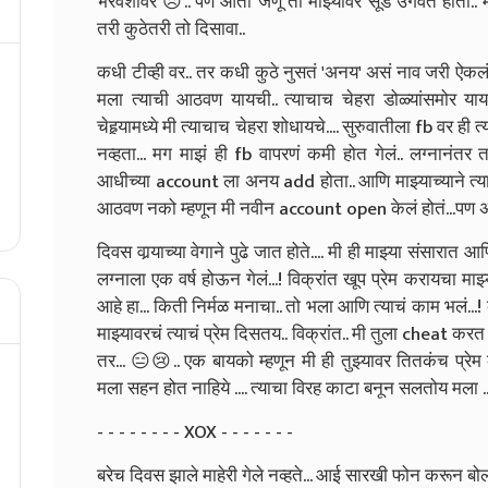
भरवशावर 😞.. पण आता जणू तो माझ्यावर सूड उगवत होता.. मा
तरी कुठेतरी तो दिसावा..
कधी टीव्ही वर.. तर कधी कुठे नुसतं 'अनय' असं नाव जरी ऐ
मला त्याची आठवण यायची.. त्याचाच चेहरा डोळ्यांसमोर यायचा
चेहर्‍यामध्ये मी त्याचाच चेहरा शोधायचे.... सुरुवातीला fb वर ह
नव्हता... मग माझं ही fb वापरणं कमी होत गेलं.. लग्नानंत
आधीच्या account ला अनय add होता.. आणि माझ्याच्याने त्य
आठवण नको म्हणून मी नवीन account open केलं होतं...पण अस
दिवस वार्‍याच्या वेगाने पुढे जात होते.... मी ही माझ्या संसारा
लग्नाला एक वर्ष होऊन गेलं...! विक्रांत खूप प्रेम करायचा माझ
आहे हा... किती निर्मळ मनाचा.. तो भला आणि त्याचं काम भलं..
माझ्यावरचं त्याचं प्रेम दिसतय.. विक्रांत.. मी तुला cheat करत
तर... 😑😢.. एक बायको म्हणून मी ही तुझ्यावर तितकंच प्रे
मला सहन होत नाहिये .... त्याचा विरह काटा बनून सलतोय मला ..
- - - - - - - - XOX - - - - - - -
बरेच दिवस झाले माहेरी गेले नव्हते... आई सारखी फोन करून बोल