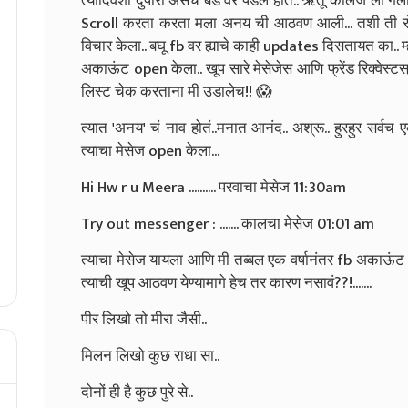
त्यादिवशी दुपारी असंच बेड वर पडले होते.. ऋतू कॉलेज ला गेल
Scroll करता करता मला अनय ची आठवण आली... तशी ती र
विचार केला.. बघू fb वर ह्याचे काही updates दिसतायत का.. म्
अकाऊंट open केला.. खूप सारे मेसेजेस आणि फ्रेंड रिक्वेस्टस
लिस्ट चेक करताना मी उडालेच!! 😱
त्यात 'अनय' चं नाव होतं..मनात आनंद.. अश्रू.. हुरहुर सर्वच
त्याचा मेसेज open केला...
Hi
Hw r u
Meera .......... परवाचा मेसेज 11:30am
Try out messenger : ....... कालचा मेसेज 01:01 am
त्याचा मेसेज यायला आणि मी तब्बल एक वर्षानंतर fb अका
त्याची खूप आठवण येण्यामागे हेच तर कारण नसावं??!.......
पीर लिखो तो मीरा जैसी..
मिलन लिखो कुछ राधा सा..
दोनों ही है कुछ पुरे से..