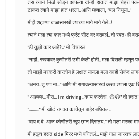
तसं त्याने मिठी सोडून आपल्या दोन्ही हातात माझा चेहरा पक
टाकत त्याने माझा हात धरला.. आणि म्हणाला,
"चल निघूया.."
मीही शहाण्या बाळासारखी त्याच्या मागे मागे गेले...!
त्याने मला त्या कार मध्ये फ्रंट सीट वर बसवलं.. तो स्वतः ही बसला
"ही तुझी कार आहे?.." मी विचारलं
"नाही.. रस्त्यावर कुणीतरी उभी केली होती.. मला दिसली म्हणू
तो माझी मस्करी करतोय हे लक्षात यायला मला काही सेकंद लागल
"अनय.. तू पण ना..." आणि मी रागावल्यासारखं करत त्याला एक 
" आह्ह्ह... मीरा... I m driving.. काय करतेस.. 😄😄" तो हसत
".......... " मी खोटं रागवत काचेतून बाहेर बघितलं..
"बाय द वे.. आज कोणीतरी खूप छान दिसतय.." तो मला मस्का मारायच
मी हळूच हसत side मिरर मध्ये बघितलं... माझे गाल जास्तच ला