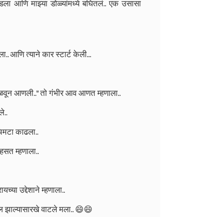
डला आणि माझ्या डोळ्यांमध्ये बघितलं.. एक उसासा
.. आणि त्याने कार स्टार्ट केली...
न पळवून आणली.." तो गंभीर आव आणत म्हणाला..
े..
चिमटा काढला..
 हसत म्हणाला..
्या उद्देशाने म्हणाला..
ल झाल्यासारखे वाटले मला.. 😄😄