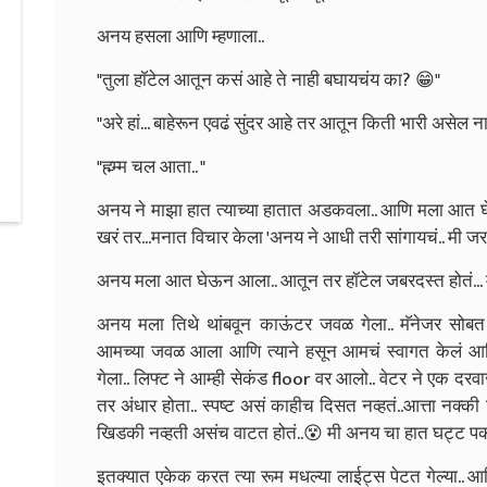
अनय हसला आणि म्हणाला..
"तुला हॉटेल आतून कसं आहे ते नाही बघायचंय का? 😁"
"अरे हां... बाहेरून एवढं सुंदर आहे तर आतून किती भारी असेल ना.
"ह्म्म्म चल आता.. "
अनय ने माझा हात त्याच्या हातात अडकवला.. आणि मला आत घ
खरं तर...मनात विचार केला 'अनय ने आधी तरी सांगायचं.. मी जर
अनय मला आत घेऊन आला.. आतून तर हॉटेल जबरदस्त होतं... मा
अनय मला तिथे थांबवून काऊंटर जवळ गेला.. मॅनेजर सोबत
आमच्या जवळ आला आणि त्याने हसून आमचं स्वागत केलं आण
गेला.. लिफ्ट ने आम्ही सेकंड floor वर आलो.. वेटर ने एक
तर अंधार होता.. स्पष्ट असं काहीच दिसत नव्हतं..आत्ता नक्की
खिडकी नव्हती असंच वाटत होतं..😵 मी अनय चा हात घट्ट प
इतक्यात एकेक करत त्या रूम मधल्या लाईट्स पेटत गेल्या.. आ