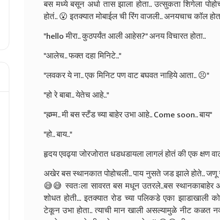
बस मध्ये बसून अर्धा तास झाला होता.. उत्सुकता शिगेला पो
होतं.. 😮 इतक्यात मोबाईल ची रिंग वाजली.. अनयचाच कॉल होता
"hello मीरा.. कुठपर्यंत आली आहेस?" अनय विचारत होता..
"आलेच.. फक्त दहा मिनिटे.."
"लवकर ये ना.. एक मिनिट पण वाट बघवत नाहिये आता.. 😣"
"हो रे बाबा.. येतेच आहे.."
"ह्म्म्म.. मी बस स्टँड च्या बाहेर उभा आहे.. Come soon.. बाय"
"हो.. बाय.."
हृदय एवढ्या जोरजोरात धडधडायला लागलं होतं की एक क्षण वाटल
अखेर बस स्थानकात पोहोचली.. पाय नुसते जड झाले होते.. जणू सर्
😅😅 स्वतःला सावरत बस मधून उतरले..बस स्थानकाबाहेर 
शोधत होती... इतक्यात रोड च्या पलिकडे एका झाडाखाली क
टेकून उभा होता.. त्याची मान खाली असल्यामुळे नीट कळत नव