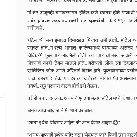
"हो मॅडम!!" म्हणत तो कार मधून उतरला आणि माझ्या side चा 
मी तर अजूनही भारावल्यागत हॉटेल कडे बघतच होते..याआधी फाई
this place was something special!! कार मधून खाली 
सांगितले..
हॉटेल ची भव्य इमारत दिमाखात मिरवत उभी होती.. हॉटेल च्
पसरले होते...मधल्या भागात कारंज्यामध्ये पाण्याच्या असंख्य 
विविधरंगी फुलझाडे लावलेली होती.. त्या झाडांची मस्त सावली त्य
जेवणाचे काही टेबल मांडले होते.. बरीचशी लोकं त्या टेबला
प्रतिष्ठित लोक आणि फॉरेनर्स दिसत होते.. फुलझाडांच्या पलीकडे
तिथे.. कारण हे ठिकाण शहराच्या बाहेरच्या भागात येत असल्यान
नव्हतं.. खूप प्रसन्न वाटत होतं इथे येऊन..
तरीही मनात आलंच.. अनय ने एवढ्या महाग हॉटेल मध्ये कशाला
अनयच्याच आवाजाने मी भानावर आले..
"आता इथेच थांबणार आहेस की आत येणार आहेस 😅"
"अनय आपणही इथेच बाहेर बसून जेवूयात का? किती छान वाटतं