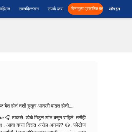
ाहिरात
सब्सक्रिप्शन
संपर्क करा
विनामूल्य प्रकाशित करा
लॉग इन  
ळ येत होतं तशी हुरहुर आणखी वाढत होती.....
🎧 टाकले.. डोळे मिटून शांत बसून राहिले.. तरीही
ट 🤔 .. आता कसा दिसत असेल अनय?? 😃.. फोटोज