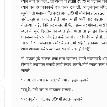
त्याने मान वर केली... तो 'अनय' च होता!! 😍😍 मी पट्कन जव
त्याने बस स्थानकाकडे एक नजर टाकली.. आजूबाजूला बघित
बहुतेक तो मलाच
कॉल
करत होता...😄 मी मोबाईल vibration 
होते... खूप छान वाटत होतं त्याला माझी अशी वाट पाहताना बघ
केलेल्या.. लाईट बिस्किट कलर ची पँट.. डोळ्यांवर गॉगल... भार
बघून मी कुठे दिसतेय का बघत होता..आता तो इकडून तिकडे फ
घड्याळाकडे परत मोबाईल कडे त्याची नजर भिरभिरत होती.... त्याच
जास्त वेळ न घालवता समोर येऊन उभी राहिले.. इतक्यात त्याचं 
आता आमच्यामध्ये फक्त एका रोड चं अंतर होतं..!😊
मी पाऊल पुढे टाकलं तसा तोच वार्‍याच्या वेगाने माझ्याकडे
होतंय हे कळायला मलाही काही सेकंद लागले..मीही त्याला स्वतःच्य
लागले..
"अनय.. सर्वजण बघतायत.." मी त्याला हळूच म्हणाले.
"बघू दे... " तो मला न सोडताच बोलला...
"अरे बघू दे काय.... वेडा..😄" मी हसतच म्हणाले.