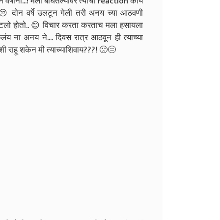
न वर्षांनी...! मला बघितल्यावर त्याची reaction काय
. 😒 दोन वर्षे उलटून गेली तरी अनय च्या आठवणी
भेटलो होतो.. 😊 विचार करता करताच मला हसायला
लंय ना अनय ने.... दिवस रात्र आठवून ही त्याच्या
ी राहू शकेन मी त्याच्याशिवाय???! 🙁😑