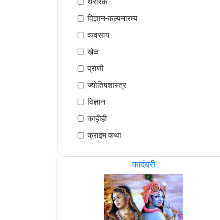
थरारक
विज्ञान-कल्पनारम्य
व्यवसाय
खेळ
प्राणी
ज्योतिषशास्त्र
विज्ञान
काहीही
क्राइम कथा
कादंबरी