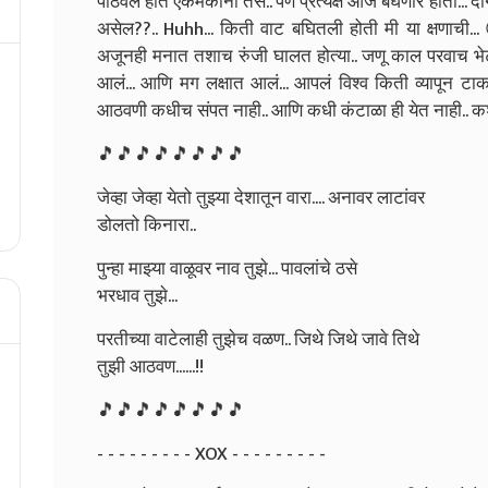
पाठवले होते एकमेकांना तसे.. पण प्रत्यक्ष आज बघणार होतो... दो
असेल??.. Huhh... किती वाट बघितली होती मी या क्षणाची..
अजूनही मनात तशाच रुंजी घालत होत्या.. जणू काल परवाच 
आलं... आणि मग लक्षात आलं... आपलं विश्व किती व्यापून टाक
आठवणी कधीच संपत नाही.. आणि कधी कंटाळा ही येत नाही.. कश
🎵🎵🎵🎵🎵🎵🎵🎵
जेव्हा जेव्हा येतो तुझ्या
देशातून वारा....
अनावर लाटांवर
डोलतो किनारा..
पुन्हा माझ्या वाळूवर
नाव तुझे...
पावलांचे ठसे
भरधाव तुझे...
परतीच्या वाटेलाही
तुझेच वळण..
जिथे जिथे जावे तिथे
तुझी आठवण......!!
🎵🎵🎵🎵🎵🎵🎵🎵
- - - - - - - - - XOX - - - - - - - - -