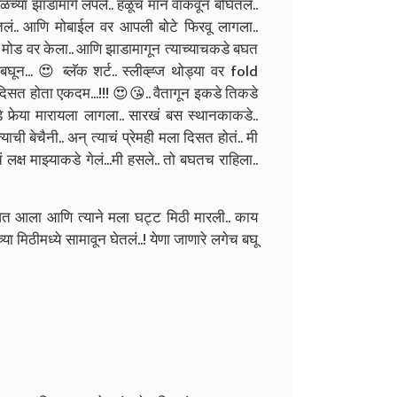
ळच्या झाडामागे लपले.. हळूच मान वाकवून बघितलं..
लं.. आणि मोबाईल वर आपली बोटे फिरवू लागला..
मोड वर केला.. आणि झाडामागून त्याच्याचकडे बघत
ून... 😍 ब्लॅक शर्ट.. स्लीव्ह्ज थोड्या वर fold
ी दिसत होता एकदम...!!! 😍😘.. वैतागून इकडे तिकडे
ेर्‍या मारायला लागला.. सारखं बस स्थानकाकडे..
ी बेचैनी.. अन्‌ त्याचं प्रेमही मला दिसत होतं.. मी
लक्ष माझ्याकडे गेलं...मी हसले.. तो बघतच राहिला..
 धावत आला आणि त्याने मला घट्ट मिठी मारली.. काय
ा मिठीमध्ये सामावून घेतलं..! येणा जाणारे लगेच बघू