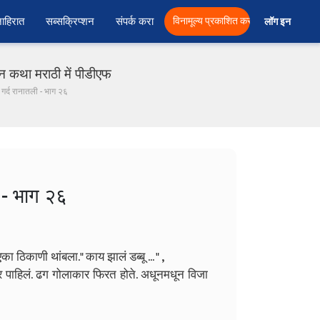
ाहिरात
सब्सक्रिप्शन
संपर्क करा
विनामूल्य प्रकाशित करा
लॉग इन  
न कथा मराठी में पीडीएफ
 गर्द रानातली - भाग २६
ी - भाग २६
एका ठिकाणी थांबला.
" काय झालं डब्बू ... " ,
समोर पाहिलं. ढग गोलाकार फिरत होते. अधूनमधून विजा