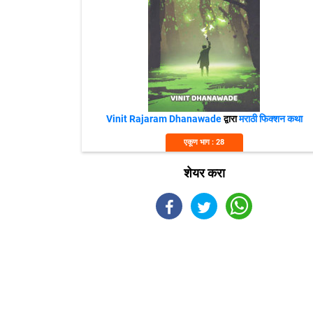
Vinit Rajaram Dhanawade
द्वारा
मराठी फिक्शन कथा
एकूण भाग : 28
शेयर करा