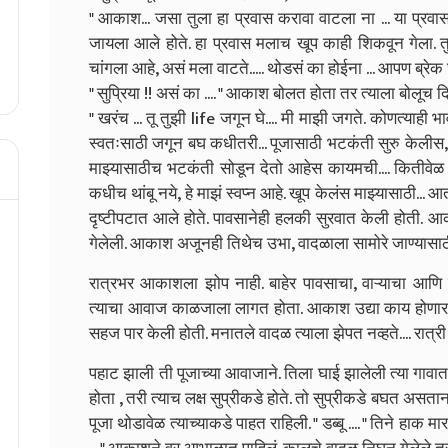
" आकाश... जसा तुला हा प्रवास करावा वाटला ना ... या प्रवा
जायला आले होते. हा प्रवास मलाच खूप काही शिकवून गेला. तु
चांगला आहे, असं मला वाटते..... थोडसं का होईना ... आपण ब्रेक घे
" सुप्रिया !! असं का .... " आकाश बोलत होता तर त्याला बोलूच दि
" खरंच ... तू तुझी life जगून घे.... मी माझी जगते. कोणत्याही भ
स्वतःसाठी जगून बघ कधीतरी... पूजासाठी भटकंती सुरु केलीस, 
माझ्यासाठीच भटकंती सोडून देतो आहेस कायमची.... कितीवेळ द
कधीच थांबू नये, हे माझं स्वप्न आहे. खूप केलंस माझ्यासाठी... आ
दृष्टीपटात आले होते. पावसानेही हलकी सुरवात केली होती. आक
गेलेली. आकाश अजूनही तिथेच उभा, वादळाला सामोरे जाण्यासाठ
रात्रभर आकाशला झोप नाही. बाहेर पावसाचा, वाऱ्याचा आणि व
त्याचा आवाज काळजाला लागत होता. आकाश उद्या काय होणार या
सहज पार केली होती. मनातले वादळ त्याला झेपत नव्हते.... रात्र
पहाट झाली ती पूजाच्या आवाजाने. तिला घाई झालेली त्या गावात 
होता , तरी त्याच लक्ष सुप्रीकडे होते. तो सुप्रीकडे बघत अस
पूजा थोडावेळ त्याच्याकडे पाहत राहिली. " डब्बू .... " तिने