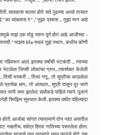
मळभ होते. " निघूया ... " ,म्हणत तयार झाला.
. सावकाश चालत होते सर्व. पुढच्या अर्ध्या तासात
े.
" का थांबलास !! " ,
" तुझा प्रवास ... तुझा मान आहे
यामुळे माझं एक मोठ्ठ स्वप्न पूर्ण होतं आहे. आजीच्या -
लायची. " माझ्या life मधलं तुझं स्थान.. कधीच कोणी
िवरून आलं. इतक्या वर्षांची भटकंती ... त्याच्या
भेटलेला जिप्सी लोकांचा ग्रुप....त्यासोबत केलेली
णे... तिची मस्करी ... तिचा गणू... तो सुप्रीचा काढलेला
प्रत्येक क्षण... तो अपघात... सुप्री पासून दूर जाणे
यात पाणी जमा झालेलं. सर्वांकडे पाहिलं त्याने. पूजाने
ही रिमझिम सुरुवात केली. इतक्या वर्षांत पहिल्यांदा
हत होती. आजोबा सांगत त्याप्रमाणे दोन नद्या असतील
ाट नव्हतीच. सर्वत्र हिरवा गालिच्या पसरलेला होता.
्रत्येक झाडाचे पान पावसाने धुवून काढले होते. एक