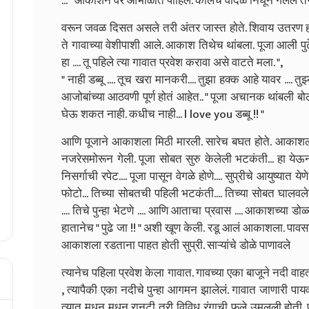
... " आकाशने वर आभाळात पाहिलं. कालचे वादळ निघून गेलेले तरी 
वरून जवळ दिसत असले तरी अंतर जास्त होते. शिवाय उतरण होती
ते गावाच्या वेशीपाशी आले. आकाश तिथेच थांबला. पूजा आली पुढ
हा .... तू पहिले त्या गावात प्रवेश करावा असे वाटते मला. ",
" नाही डब्बू .... तूच खरा मानकरी.... तुझा हक्क आहे यावर .... तुझ्
आजोबांच्या आठवणी पूर्ण होतं आहेत.. " पूजा अचानक थांबली बो
घेऊ शकत नाही. कधीच नाही... l love you डब्बू !! "
आणि पूजाने आकाशला मिठी मारली. सारेच बघत होते. आकाशला गह
नजरेसमोरून गेली. पूजा सोबत सुरु केलेली भटकंती... हा येऊन 
निसर्गाची रपेट.... पूजा पासून वेगळे होणे.... सुप्रीचे आयुष्यात ये
फोटो... तिच्या सोबतची पहिली भटकंती.... तिच्या सोबत घालवलेले 
.... तिचे पुन्हा भेटणे .... आणि आताचा प्रवास .... आकाशच्या डोळ्
हातानेच " पुढे जा !! " अशी खूण केली. रडू आलं आकाशला. पावसाने
आकाशला रडताना पाहत होती सुप्री. साऱ्यांचे डोळे पाणावले
त्यानेच पहिला प्रवेश केला गावात. गावच्या एका बाजूने नदी वा
, त्यापैकी एका नदीचे पुन्हा आगमन झालेलं. गावात जाणारी पायव
त्यात मधून मधून रानटी तरी विविध रंगाची फुले उमलली होती. प