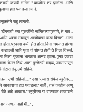
 तयारी करावी लागेल. " काळोख तर झालेला. आणि
ूजाचा हात पकडला त्याने.
त्सुकतेने पाहू लागली.
गराची. त्या गुरुजींनी सांगितल्याप्रमाणे, ते गाव ..
 आणि अश्या उंचावून आजोबांचा वाडा दिसतो. आता
त होता. प्रकाश कमी होत होता. विजा चमकत होत्या
ीज कडाडली आणि पूजा जे शोधत होती ते तिला दिसलं.
ा तिला. पूजाला भलताच आनंद झाला. पुन्हा एकदा
ाता येणार तिथे. आता पुरतेतरी वादळ, पावसापासून
ीटात तंबू उभे राहिले.
 उभी राहिली..... " उद्या प्रवास संपेल बहुतेक.....
ुप्रीने आकाशचा हात पकडला.
" नाही , तसं काहीच आणू
य घेते आहे आकाश. " सुप्रीच्या या वाक्यावर आकाशने
ात आणलं नाही मी... " ,