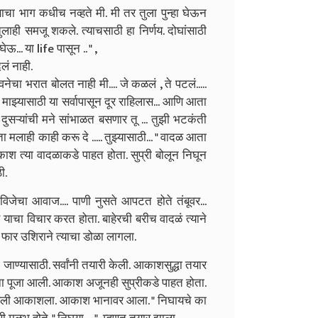
साचा भाग कधीच नव्हते मी. मी तर तुला पुन्हा घेऊन
लाही समजू शकले. त्याचसाठी हा निर्णय. दोघांसाठी
ऊ... या life पासून .. " ,
लं नाही.
ावनेचा भरात बोलत नाही मी.... जे कळलं , ते पटलं.....
माझ्यासाठी या सर्वापासून दूर राहिलास... आणि आता
ुसऱ्यांची मने सांभाळत बसणार तू ... तुझी भटकंती
ता मलाही काही करू दे ..... तुझ्यासाठी... " वादळ आता
ाश त्या वादळाकडे पाहत होता. सुप्री बोलून निघून
ी.
िजेचा आवाज.... पाणी नुसते आपटत होते तंबूवर...
चा विचार करत होता. बाहेरची बरीच वादळं त्याने
ी फार उशिराने त्याचा डोळा लागला.
जाण्यासाठी. सर्वांनी तयारी केली. आकाशसुद्धा तयार
ताना पूजा आली. आकाश अजूनही सुप्रीकडे पाहत होता.
 हाक मारली आकाशला. आकाश भानावर आला. " निघायचे का