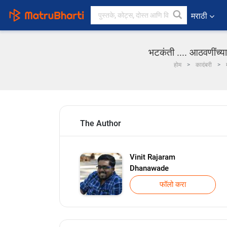
मराठी
भटकंती .... आठवणींच्य
होम
कादंबरी
The Author
Vinit Rajaram
Dhanawade
फॉलो करा