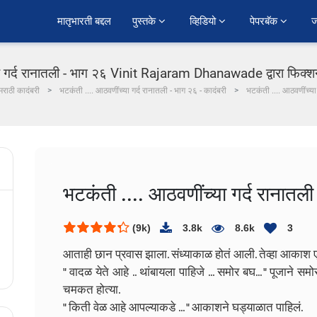
﻿मातृभारती बद्दल
पुस्तके 
व्हिडियो 
पेपरबॅक 
ज
ा गर्द रानातली - भाग २६ Vinit Rajaram Dhanawade द्वारा फिक्श
मराठी कादंबरी
भटकंती .... आठवणींच्या गर्द रानातली - भाग २६ - कादंबरी
भटकंती .... आठवणींच्या
भटकंती .... आठवणींच्या गर्द रानातल
(9k)
3.8k
8.6k
3
आताही छान प्रवास झाला. संध्याकाळ होतं आली. तेव्हा आकाश 
" वादळ येते आहे .. थांबायला पाहिजे ... समोर बघ... " पूजाने 
चमकत होत्या.
" किती वेळ आहे आपल्याकडे ... " आकाशने घड्याळात पाहिलं.