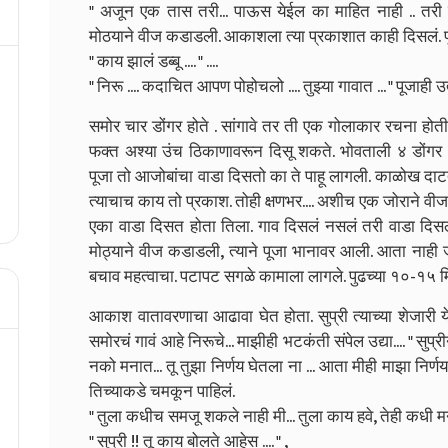
" अजून एक तास तरी... पाऊस येईल का माहित नाही .. तरी
मोठयाने वीज कडाडली. आकाशला त्या प्रकाशात काही दिसलं. प
" काय झालं डब्बू .... " ....
" निरू .... कदाचित आपण पोहोचलो .... तुझ्या गावात ... " पूजाही उ
समोर चार डोंगर होते . सांगावे तर ती एक गोलाकार रचना होती डों
फक्त अश्या उंच ठिकाणावरून दिसू शकते. भोवताली ४ डोंगर
पूजा तो आजोबांचा वाडा दिसतो का ते पाहू लागली. काळोख दाट
त्याचाच काय तो प्रकाश. तोही क्षणभर.... अशीच एक जोराने व
एका वाडा दिसत होता तिला. गाव दिसलं नसलं तरी वाडा दिसल
मोठ्याने वीज कडाडली, त्याने पूजा भानावर आली. आता नाही ज
बचाव महत्वाचा. पटापट सगळे कामाला लागले. पुढच्या १०-१५ मिन
आकाश वातावरणाचा आढावा घेत होता. सुप्री त्याच्या शेजारी येऊन
समोरचं गावं आहे निरूचे... माझीही भटकंती संपेल उद्या.... " स
नको मनात... तू तुझा निर्णय घेतला ना ... आता मीही माझा निर्ण
तिच्याकडे चमकून पाहिलं.
" तुला कधीच समजू शकले नाही मी... तुला काय हवे, तेही कधी मन
" सुप्री !! तू काय बोलते आहेस .... " ,