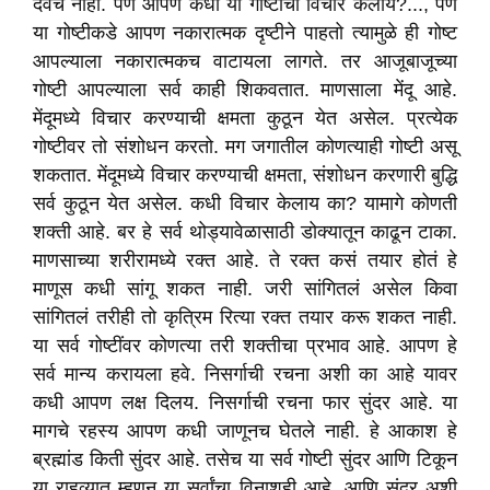
देवच नाही. पण आपण कधी या गोष्टीचा विचार केलाय?..., पण
या गोष्टीकडे आपण नकारात्मक दृष्टीने पाहतो त्यामुळे ही गोष्ट
आपल्याला नकारात्मकच वाटायला लागते. तर आजूबाजूच्या
गोष्टी आपल्याला सर्व काही शिकवतात. माणसाला मेंदू आहे.
मेंदूमध्ये विचार करण्याची क्षमता कुठून येत असेल. प्रत्येक
गोष्टीवर तो संशोधन करतो. मग जगातील कोणत्याही गोष्टी असू
शकतात. मेंदूमध्ये विचार करण्याची क्षमता, संशोधन करणारी बुद्धि
सर्व कुठून येत असेल. कधी विचार केलाय का? यामागे कोणती
शक्ती आहे. बर हे सर्व थोड्यावेळासाठी डोक्यातून काढून टाका.
माणसाच्या शरीरामध्ये रक्त आहे. ते रक्त कसं तयार होतं हे
माणूस कधी सांगू शकत नाही. जरी सांगितलं असेल किवा
सांगितलं तरीही तो कृत्रिम रित्या रक्त तयार करू शकत नाही.
या सर्व गोष्टींवर कोणत्या तरी शक्तीचा प्रभाव आहे. आपण हे
सर्व मान्य करायला हवे. निसर्गाची रचना अशी का आहे यावर
कधी आपण लक्ष दिलय. निसर्गाची रचना फार सुंदर आहे. या
मागचे रहस्य आपण कधी जाणूनच घेतले नाही. हे आकाश हे
ब्रह्मांड किती सुंदर आहे. तसेच या सर्व गोष्टी सुंदर आणि टिकून
या राहव्यात म्हणून या सर्वांचा विनाशही आहे. आणि सुंदर अशी