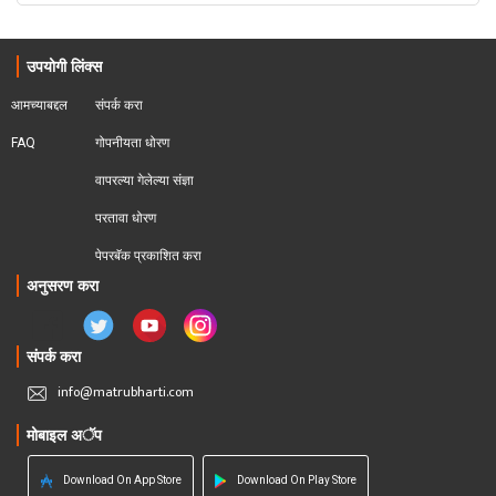
उपयोगी लिंक्स
आमच्याबद्दल
संपर्क करा
FAQ
गोपनीयता धोरण
वापरल्या गेलेल्या संज्ञा
परतावा धोरण 
पेपरबॅक प्रकाशित करा
अनुसरण करा
संपर्क करा
info@matrubharti.com
मोबाइल अॅप
Download On App Store
Download On Play Store