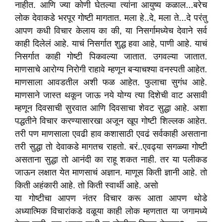
नाहीत. आणि ज्या कोणी घेतल्या त्यांना आयुष्य कळाल...बरेच
लोक देवाकडे भरपूर गोष्टी मागतात. मला हे..दे, मला ते...दे परंतु
आपण कधी विचार केलाय का की, या निसर्गामध्येच देवाने सर्व
काही दिलेलं आहे. याचं निसर्गात शुद्ध हवा आहे, पाणी आहे. याचं
निसर्गात काही गोष्टी पिकवल्या जातात. उगवल्या जातात.
माणसाचे आरोग्य निरोगी राहावे म्हणून बऱ्याचश्या वनस्पती आहेत.
माणसाला आवडतील अशी फळ आहेत. फुलाचा सुगंध आहे.
माणसाने जास्त थकून जाऊ नये योग्य त्या दिशेची वाट असावी
म्हणून दिवसाची सुरवात आणि दिवसाचा शेवट सुद्धा आहे. अशा
पद्धतीने विचार करण्यासारखा अजून खूप गोष्टी शिल्लक आहेत.
तरी पण माणसाला एवढी हाव कशासाठी एवढं सर्वकाही असताना
तरी सुद्धा तो देवाकडे मागतच राहतो. बरं..एवढ्या सगळ्या गोष्टी
असताना सुद्धा तो आनंदी का राहू शकत नाही. तर या पलीकड
जाऊन लक्षात येत माणसाचं अज्ञान. माणूस किती ज्ञानी आहे. तो
किती अहंकारी आहे. तो किती स्वार्थी आहे. असो
या गोष्टीचा आपण नंतर विचार करू आता आपण थोडे
अध्यात्मिक विचारांकडे वळूया काही लोक म्हणतात या जगामध्ये