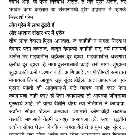
स्वार्थ आहे. जे प्रेम निस्वार्थ असतं. ते खरं प्रेम असतं. तर
भगवंत काय करतात या संसारामध्ये प्रेम पाहतात ते म्हणजे
निस्वार्थ प्रेम.
लोग प्रेम में लाभ ढूंढते हैं
और भगवान संसार भर में
प्रेम
तीच लोक देवाला प्रिय असतात. जे काहीही न मागता निस्वार्थ
देवावर प्रेम करतात. म्हणून देवाकडे काहीही मागू नये मागायचं
असेल तर माझ्यातील अहंकार दूर व्हावा. माझ्यामधील असणारा
क्रोध दूर व्हावा. हे मागा.दुसऱ्यासाठी काही तरी मागा. तुम्हाला
सुद्धा काही कमी पडणार नाही. आणि आहे त्या गोष्टींमध्ये समाधान
मानायला शिका. आयुष्य खूप सुंदर होईल. आता आपल्याला एक
प्रश्न पडतो की आयुष्यामध्ये मोठे व्हायचं नाही का? पैसा
कमवायचा नाही का? हो पैसा कमवायचा तो आपल्या जीवनाचा
पुरुषार्थ आहे. तो योग्य रीतीने योग्य त्या नीतीमत्ते ने कमवावा.
सर्वांना सोबत घेऊन कमवावा. त्यामध्ये कोणाचीही तळमळ
नसावी. माणसाने नेहमी दानशूर असायला हवे. अशा पद्धतीने
सर्वांना सोबत घेऊन हे जीवन जगता येतं ते आयुष्य खूप सुंदर ..