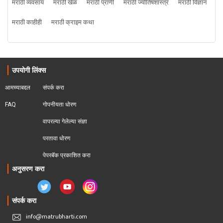
मराठी व्यवसाय
मराठी खेळ
मराठी प्राणी
मराठी ज्योतिषशास्त्र
मराठी विज्ञान
मराठी काहीही
मराठी क्राइम कथा
उपयोगी लिंक्स
आमच्याबद्दल
संपर्क करा
FAQ
गोपनीयता धोरण
वापरल्या गेलेल्या संज्ञा
परतावा धोरण 
पेपरबॅक प्रकाशित करा
अनुसरण करा
संपर्क करा
info@matrubharti.com