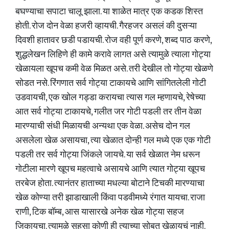
बघण्याचा सपाटा चालू झाला. या शाळेत मात्र एक कडक शिस्त
होती. रोज दोन वेळा हजरी व्हायची. गैरहजर असलं की दुसऱ्या
दिवशी हातावर छडी पडायची. रोज वही पूर्ण करणे, शब्द पाठ करणे,
शुद्धलेखन लिहिणे ही कामे करावे लागत असे त्यामुळे त्याला गोट्या
खेळायला खूपच कमी वेळ मिळत असे. तरी देखील तो गोट्या खेळणे
सोडत नसे. रिंगणात सर्व गोट्या टाकायचे आणि सांगितलेली गोटी
उडवायची, एक खोल गड्डा करायचा त्यास गल म्हणायचे, रेषेच्या
आत सर्व गोट्या टाकायचे, गलीत जर गोटी पडली तर तीन वेळा
मारण्याची संधी मिळायची अन्यथा एक वेळा. असेच दोन गल
असलेला खेळ असायचा, त्या खेळात दोन्ही गल मध्ये एक एक गोटी
पडली तर सर्व गोट्या जिंकले जायचे. या सर्व खेळात नेम धरून
गोटीला मारणे खूपच महत्वाचे असायचे आणि त्यात गोट्या खूपच
तरबेज होता. त्यानंतर हाताच्या मधल्या बोटाने टिचकी मारण्याचा
खेळ कोण्या तरी झाडाखाली किंवा पडवीमध्ये रंगात यायचा. राजा
राणी, टिक बॉम्ब, आस यासारखे अनेक खेळ गोट्या सहज
जिकायचा. त्यामुळे सहसा कोणी ही त्याच्या सोबत खेळायचं नाही.