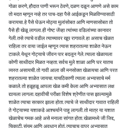
गोळा करणे, हौदात पाणी भरून ठेवणे, दळण दळून आणणे असे काम
तो मदत म्हणून नव्हे तर पाच-दहा पैसे आईकडून मिळविण्यासाठी
करायचा. हे पैसे घेऊन मोठ्या मुलांसोबत आणि माणसासोबत तो
पैसे ही खेळू लागला. ही गोष्ट जेंव्हा त्यांच्या वडिलांच्या कानावर
गेली. तसे त्याचे वडील त्याच्यावर खूप रागावले. हा असाच खेळत
राहिला तर वाया जाईल म्हणून त्यास शहरातल्या शाळेत नेऊन
टाकले. येथून गोट्याचे जीवन पार बदलून गेले. त्याला खेळायला
कोणी साथीदार मिळत नव्हता. सर्वच मुले शाळा आणि घर यातच
व्यस्त असायची. तो गावी आला की मनसोक्त खेळायचा आणि परत
शहरातल्या शाळेत जायचा. याचठिकाणी त्याला अभ्यासाचे मर्म
कळाले. तो हळूहळू आपला खेळ कमी केला आणि अभ्यासात लक्ष
द्यायला लागला. दहावीची परीक्षा विशेष श्रेणीत पास झाल्यामुळे
शाळेत त्याचा सत्कार झाला होता. त्याचे जे साथीदार गावात राहिली
ते गोट्याच्या यशाकडे आश्चर्याने पाहू लागली. तो मात्र या यशात
खेळाचेच गमक आहे असे मनाला सांगत होता. खेळामध्ये जी जिद्द,
चिकाटी, संयम आणि अवधान होतं, त्याचाच वापर अभ्यासात