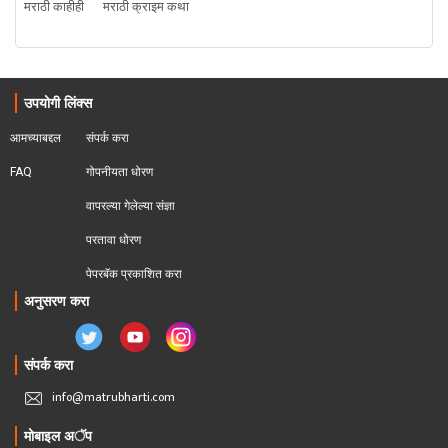
मराठी काहीही
मराठी क्राइम कथा
उपयोगी लिंक्स
आमच्याबद्दल
संपर्क करा
FAQ
गोपनीयता धोरण
वापरल्या गेलेल्या संज्ञा
परतावा धोरण 
पेपरबॅक प्रकाशित करा
अनुसरण करा
संपर्क करा
info@matrubharti.com
मोबाइल अॅप