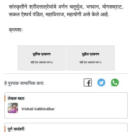
सांस्कृतीने श्रीदत्तात्रेयांचे वर्णन चतुर्भुज, भगवान, योगसम्राट,
सकल ऐश्वर्य पंडित, महाधिराज, महायोगी असे केले आहे.
क्रमशः
पूर्वीचा प्रकरण
पुढील प्रकरण
श्री दत्त अवतार भाग ७
श्री दत्त अवतार भाग ९
हे पुस्तक सामायिक करा:
लेखक बद्दल
फॉलो करा
Vrishali Gotkhindikar
पूर्ण कादंबरी