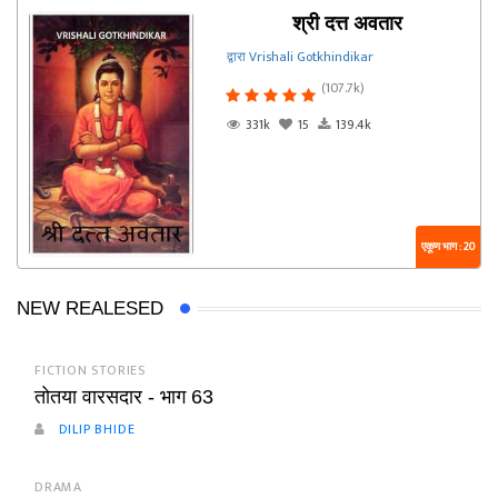
श्री दत्त अवतार
द्वारा Vrishali Gotkhindikar
(107.7k)
331k
15
139.4k
एकूण भाग : 20
NEW REALESED
FICTION STORIES
तोतया वारसदार - भाग 63
DILIP BHIDE
DRAMA