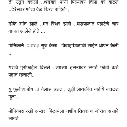
ती उठून बसली ..थंडगार पाणी पिल्यावर तिला बरे वाटले
..टेरेसवर थोडा वेळ फिरत राहिली ,
डोके शांत झाले ..मन स्थिर झाले ..घड्याळात पहाटेचे चार
वाजत आलेले होते ...
मोनिकाने laptop सुरु केला ..विवाहमंडळाची साईट ओपन केली
..
यशचे प्रोफाईल दिसले ..त्याच्या हसऱ्यावर स्मार्ट फोटो कडे
पहात म्हणाली..
यु फूलीश बोय ..! गेलास उडत , तुझी लायकीच नाहीये बावळट
मुला ,
मोनिकासारखी अप्सरा मिळायला नशीब तितकाच जोरात असावे
लागते .