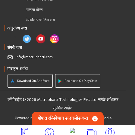
परतावा धोरण 
पेपरबॅक प्रकाशित करा
अनुसरण करा
संपर्क करा
info@matrubharti.com
मोबाइल अॅप
Download On App Store
Download On Play Store
कॉपीराईट © 2026 Matrubharti Technologies Pvt. Ltd. सगळे अधिकार
सुरक्षित आहेत.
मोफत एप्लिकेशन डाउनलोड करा
Custom Software Development Company India
Powered by :