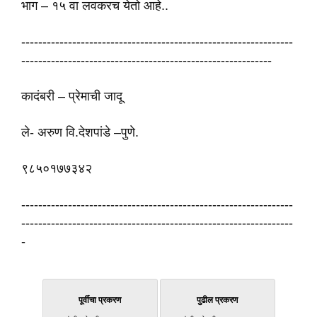
भाग – १५ वा लवकरच येतो आहे..
----------------------------------------------------------------
-----------------------------------------------------------
कादंबरी – प्रेमाची जादू
ले- अरुण वि.देशपांडे –पुणे.
९८५०१७७३४२
----------------------------------------------------------------
----------------------------------------------------------------
-
पूर्वीचा प्रकरण
पुढील प्रकरण