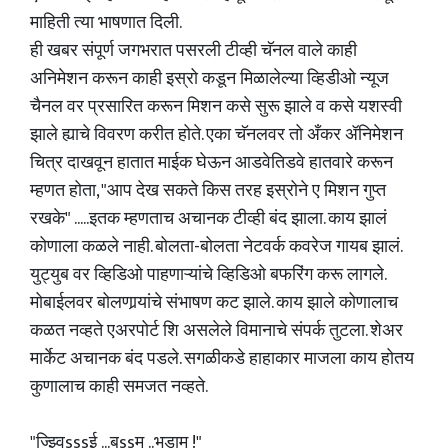
माहिती त्या भाषणात दिली.
ही खबर संपूर्ण जगभरात पसरली टीव्ही चॅनल वाले काही
अनिमेशन करून काही इस्रो कडून मिळालेल्या व्हिडीओ न्यूज
चैनल वर प्रसारित करून मिशन कसे सुरू झाले व कसे यशस्वी
झाले ह्याचे विवरण करीत होते. एका चॅनलवर तो अँकर ॲनिमेशन
चित्र दाखवून हातात माईक घेऊन आडवेतिडवे हातवारे करून
म्हणत होता, "आप देख सकते किस तरह इस्रोने ए मिशन गुप्त
रखके" .....इतक म्हणताच अचानक टीव्ही बंद झाला. काय झालं
कोणाला कळले नाही. बोलता-बोलता नेटवर्क कवरेज गायब झालं.
युट्युब वर व्हिडिओ पाहणाऱ्यांचे व्हिडिओ बफरिंग करू लागले.
मोबाईलवर बोलणार्‍यांचे संभाषण कट झाले. काय झाले कोणालाच
कळत नव्हते एअरपोर्ट शि असलेले विमानाचे संपर्क तुटला. शेअर
मार्केट अचानक बंद पडले. सगळीकडे हाहाकार माजला काय होतय
कुणालाच काही समजत नव्हते.
"ज्झ्विsssई ...बुssम ..भडाम !"