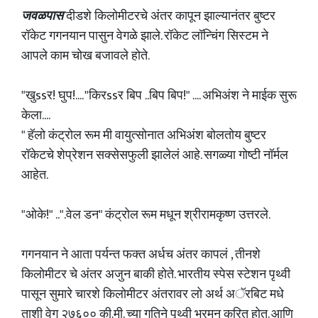
जवळपास
दीडशे किलोमीटरचे अंतर कापून झाल्यानंतर बुष्टर
रॉकेट गगनयान पासुन वेगळे झाले. रॉकेट लॉन्चिंग सिस्टम ने
आपले काम चोख बजावले होते.
"खुssर! घुप!.... "किरssर बिप ..बिप बिप!" .... अभिअंश ने माईक सुरू
केला....
" हॅलो कंट्रोल रूम मी वायुत्सोनात अभिअंश बोलतोय बुष्टर
रॉकेटचे शेप्रेशन सक्सेसफुली झालेलं आहे. सगळ्या गोष्टी नॉर्मल
आहेत.
"ओके!" ..".वेल डन" कंट्रोल रूम मधून श्रीरामकृष्ण उत्तरले.
गगनयान ने आता पर्यन्त फक्त अर्धच अंतर कापलं , तीनशे
किलोमीटर चे अंतर अजुन बाकी होते. भारतीय स्पेस स्टेशन पृथ्वी
पासून सुमारे चारशे किलोमीटर अंतरावर लो अर्थ अॅरबिट मधे
ताशी वेग २७६०० की.मी. च्या गतिने पृथ्वी भ्रमन करित होत. आणि