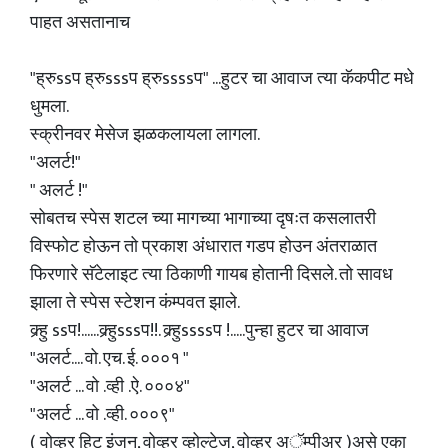
पाहत असतानाच
"ह्रुssप ह्रुsssप ह्रुssssप" ...हुटर चा आवाज त्या कॅकपीट मधे
धुमला.
स्क्रीनवर मेसेज झळकलायला लागला.
"अलर्ट!"
" अलर्ट !"
सोबतच स्पेस शटल च्या मागच्या भागाच्या दृषःत कसलातरी
विस्फोट होऊन तो प्रकाश अंधारात गडप होउन अंतराळात
फिरणारे सॅटेलाइट त्या ठिकाणी गायब होतानी दिसले. तो सावध
झाला ते स्पेस स्टेशन कंम्पवत झाले.
क्र्हु ssप!......क्र्हुsssप!!. क्र्हुssssप !.....पुन्हा हुटर चा आवाज
"अलर्ट.... वो. एच. ई. ०००१ "
"अलर्ट ... वो .व्ही .ऐ. ०००४"
"अलर्ट ... वो .व्ही. ०००९"
( वोव्हर हिट इंजन, वोव्हर व्होल्टेज, वोव्हर अॅम्पीअर )असे एका