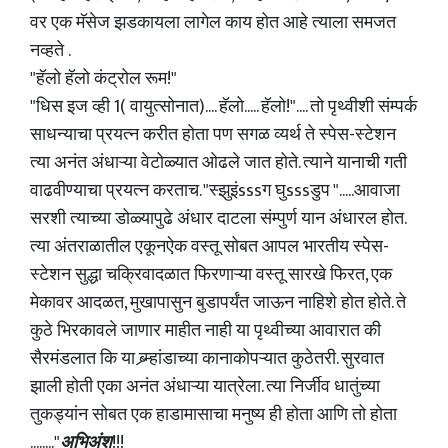
वर एक मॅसेज झडकायला लागेल काय होत आहे त्याला समजत
नव्हते .
"हॅलो हॅलो कंट्रोल रूम!"
"धिस इज व्ही 1( वायुत्सोनात).... हॅलो..... हॅलो!".... तो पृथ्वीशी संम्पर्क
साधन्याचा प्रयत्न करीत होता पण सगळ व्यर्थ ते स्पेस-स्टेशन
त्या अनंत अंधाऱ्या वेटोळ्यात ओढले जात होते. त्याने यानाची गती
वाढवीण्याचा प्रयत्न करताच. "स्झुइंsssग घुsssडुप ".....आवाजा
सरशी त्याच्या डोळ्यापुढे अंधार दाटला संम्पुर्ण यान अंधारल होत.
त्या अंतराळातील एकूनऐक वस्तू सोबत आपल भारतीय स्पेस-
स्टेशन सुद्धा चक्रिवादळात फिरणाऱ्या वस्तू सारखे फिरत, एक
मेकावर आदळत, मुखापासुन बुडापर्यंत जाऊन नाहिशे होत होते. ते
कुठे भिरकावले जाणार माहीत नाही या पृथ्वीच्या आवारात की
सैरमंडलात कि या ब्र्म्हांडाच्या कानाकोपऱ्यात कुठेतरी. सुरवात
झाली होती एका अनंत अंधाऱ्या यात्रेला. त्या निर्जीव धातुंच्या
तुकड्यांन सोबत एक हाडामासाचा मनुष्य ही होता आणि तो होता
........"
अभिअंश
!!!