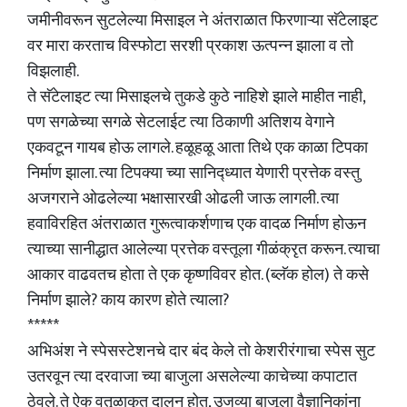
जमीनीवरून सुटलेल्या मिसाइल ने अंतराळात फिरणाऱ्या सॅटेलाइट
वर मारा करताच विस्फोटा सरशी प्रकाश ऊत्पन्न झाला व तो
विझलाही.
ते सॅटेलाइट त्या मिसाइलचे तुकडे कुठे नाहिशे झाले माहीत नाही,
पण सगळेच्या सगळे सेटलाईट त्या ठिकाणी अतिशय वेगाने
एकवटून गायब होऊ लागले. हळूहळू आता तिथे एक काळा टिपका
निर्माण झाला. त्या टिपक्या च्या सानिद्ध्यात येणारी प्रत्तेक वस्तु
अजगराने ओढलेल्या भक्षासारखी ओढली जाऊ लागली. त्या
हवाविरहित अंतराळात गुरूत्वाकर्शणाच एक वादळ निर्माण होऊन
त्याच्या सानीद्धात आलेल्या प्रत्तेक वस्तूला गीळंक्रृत करून. त्याचा
आकार वाढवतच होता ते एक कृष्णविवर होत. (ब्लॅक होल) ते कसे
निर्माण झाले? काय कारण होते त्याला?
*****
अभिअंश ने स्पेसस्टेशनचे दार बंद केले तो केशरीरंगाचा स्पेस सुट
उतरवून त्या दरवाजा च्या बाजुला असलेल्या काचेच्या कपाटात
ठेवले. ते ऐक वतृळाकृत दालन होत, उजव्या बाजूला वैज्ञानिकांना