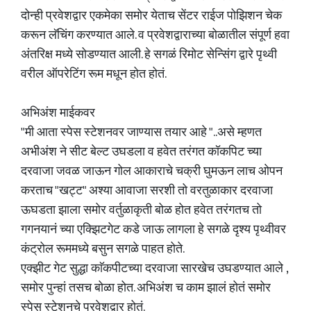
दोन्ही प्रवेशद्वार एकमेका समोर येताच सेंटर राईज पोझिशन चेक
करून लॅचिंग करण्यात आले. व प्रवेशद्वाराच्या बोळातील संपूर्ण हवा
अंतरिक्ष मध्ये सोडण्यात आली. हे सगळं रिमोट सेन्सिंग द्वारे पृथ्वी
वरील ऑपरेटिंग रूम मधून होत होतं.
अभिअंश माईकवर
"मी आता स्पेस स्टेशनवर जाण्यास तयार आहे "..असे म्हणत
अभीअंश ने सीट बेल्ट उघडला व हवेत तरंगत कॉकपिट च्या
दरवाजा जवळ जाऊन गोल आकाराचे चक्री घुमऊन लाच ओपन
करताच "खट्ट" अश्या आवाजा सरशी तो वरतुळाकार दरवाजा
ऊघडता झाला समोर वर्तुळाकृती बोळ होत हवेत तरंगतच तो
गगनयानं च्या एक्झिटगेट कडे जाऊ लागला हे सगळे दृश्य पृथ्वीवर
कंट्रोल रूममध्ये बसुन सगळे पाहत होते.
एक्झीट गेट सुद्धा काॅकपीटच्या दरवाजा सारखेच उघडण्यात आले ,
समोर पुन्हां तसच बोळा होत. अभिअंश च काम झालं होतं समोर
स्पेस स्टेशनचे प्रवेशद्वार होतं.