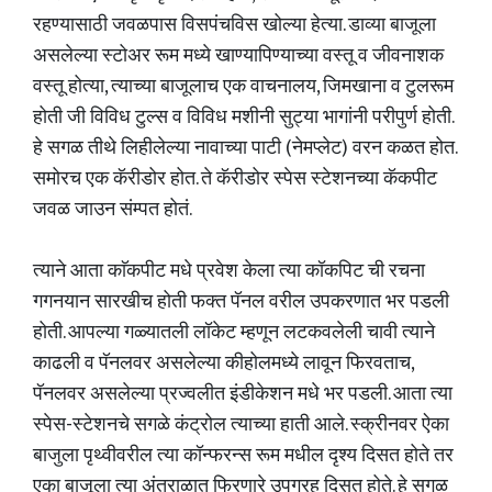
रहण्यासाठी जवळपास विसपंचविस खोल्या हेत्या. डाव्या बाजूला
असलेल्या स्टोअर रूम मध्ये खाण्यापिण्याच्या वस्तू व जीवनाशक
वस्तू होत्या, त्याच्या बाजूलाच एक वाचनालय, जिमखाना व टुलरूम
होती जी विविध टुल्स व विविध मशीनी सुट्या भागांनी परीपुर्ण होती.
हे सगळ तीथे लिहीलेल्या नावाच्या पाटी (नेमप्लेट) वरन कळत होत.
समोरच एक कॅरीडोर होत. ते कॅरीडोर स्पेस स्टेशनच्या कॅकपीट
जवळ जाउन संम्पत होतं.
त्याने आता काॅकपीट मधे प्रवेश केला त्या कॉकपिट ची रचना
गगनयान सारखीच होती फक्त पॅनल वरील उपकरणात भर पडली
होती. आपल्या गळ्यातली लॉकेट म्हणून लटकवलेली चावी त्याने
काढली व पॅनलवर असलेल्या कीहोलमध्ये लावून फिरवताच,
पॅनलवर असलेल्या प्रज्वलीत इंडीकेशन मधे भर पडली. आता त्या
स्पेस-स्टेशनचे सगळे कंट्रोल त्याच्या हाती आले. स्क्रीनवर ऐका
बाजुला पृथ्वीवरील त्या कॉन्फरन्स रूम मधील दृश्य दिसत होते तर
एका बाजूला त्या अंतराळात फिरणारे उपग्रह दिसत होते. हे सगळ