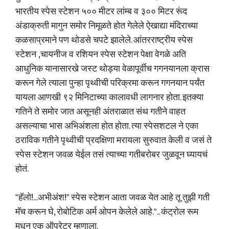
भारतीय स्पेस स्टेशन ५०० मीटर लांम्ब व ३०० मिटर रूंद
अंडाक्रुती मागुन समोर निमूळते होत गेलेले ऐखाद्या मंदिराच्या
कळसाप्रमाने पण थोडसे चपटे झालेले. आंतरराष्ट्रीय स्पेस
स्टेशन ,चायनीज व रशियन स्पेस स्टेशन पेक्षा वेगळे अति
आधुनिक यानासारखे जस्ट थोड्या वेळापूर्वीच गगनयानला क्रास
करून गेले त्याला पुन्हा पृथ्वीची परिक्रमा करून गगनयान पर्यंत
यायला आणखी ९२ मिनिटाच्या कालावधी लागनार होता. इतक्या
गतिने ते समोर जात असूनही अंतराळात संथ गतीने वाहत
असल्याचा भास अभिअंशला होत होता. त्या स्पेसशटल ने एका
ठराविक गतीने पृथ्वीची प्रदक्षिणा मरायला सुरुवात केली व जसं ते
स्पेस स्टेशन जवळ येईल तसं त्याच्या गतीबरोबर जुळवून घ्यायचं
होतं.
"हॅलो!...अभीअंश!" स्पेस स्टेशन आता जवळ येत आहे तू तुझी गती
मॅच करून घे, रोबोटिक अर्म ओपन केलेले आहे.".. कंट्रोल रूम
मधून एक ऑपरेटर म्हणाला.