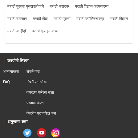
मराठी पुस्तक पुनरावलोकने
मराठी थरारक
मराठी विज्ञान-कल्पनारम्य
मराठी व्यवसाय
मराठी खेळ
मराठी प्राणी
मराठी ज्योतिषशास्त्र
मराठी विज्ञान
मराठी काहीही
मराठी क्राइम कथा
उपयोगी लिंक्स
आमच्याबद्दल
संपर्क करा
FAQ
गोपनीयता धोरण
वापरल्या गेलेल्या संज्ञा
परतावा धोरण 
पेपरबॅक प्रकाशित करा
अनुसरण करा