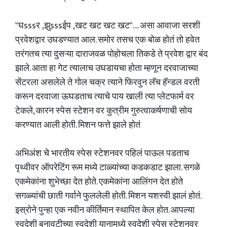
"घsssर ,झुsssईप ,खट खट खट खट".... असा आवाजा सरशी
प्रवेशद्वार उघडण्यात आल. समोर तसच एक बोळ होतं तो हवेत
तरंगतच त्या दुसऱ्या दाराजवळ पोहोचला तिकडे ते प्रवेश द्वार बंद
झाले. आता हा गेट त्यालाच उघडायचा होता म्हणून दरवाजाच्या
सेंटरला असलेले ते गोल चक्र त्याने फिरवुन लॅच हॅन्डल वरती
करून दरवाजा ऊघडताच त्याचे पाय खाली त्या प्लेटफार्म वर
टेकले, कारन स्पेस स्टेशन वर कुत्रीम गुरुत्वाकर्षणाची सोय
करण्यात आली होती. मिशन फत्ते झाले होतं
अभिअंश चे भारतीय स्पेस स्टेशनवर पहिलं पाऊल पडताच
पृथ्वीवर ऑपरेटिंग रूम मध्ये टाळ्यांच्या कडकडाट झाला. सगळे
एकमेकांना शुभेच्छा देत होते. एकमेकांना आलिंगन देत होते
सगळ्यांची छाती गर्वाने फुललेली होती. मिशन यशस्वी झालं होतं.
इस्रोने पुन्हा एक नवीन कीर्तिमान स्थापित केल होत. आपल्या
स्वदेशी बनावटीच्या स्वदेशी यानामध्ये स्वदेशी स्पेस स्टेशनवर