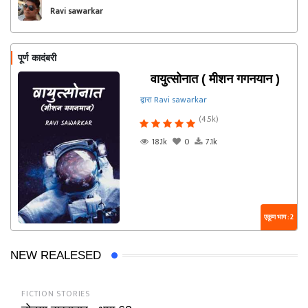
Ravi sawarkar
पूर्ण कादंबरी
वायुत्सोनात ( मीशन गगनयान )
द्वारा Ravi sawarkar
(4.5k)
18.1k
0
7.1k
एकूण भाग : 2
NEW REALESED
FICTION STORIES