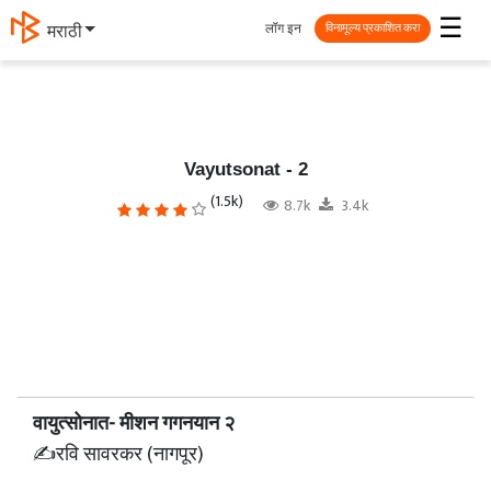
☰
लॉग इन
தமிழ்
विनामूल्य प्रकाशित करा
Vayutsonat - 2
(1.5k)
8.7k
3.4k
वायुत्सोनात- मीशन गगनयान २
✍रवि सावरकर (नागपूर)