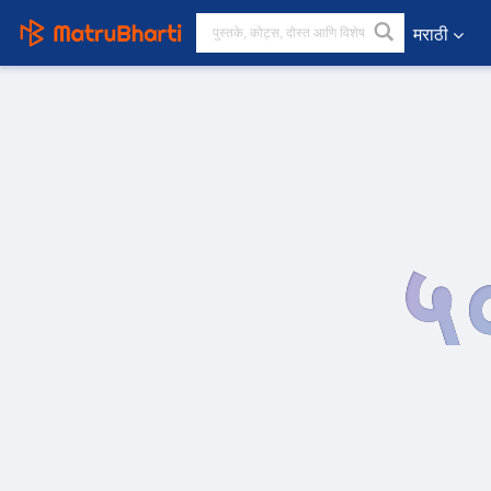
मराठी
५०