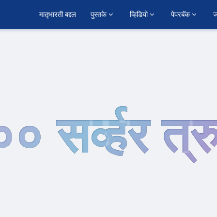
﻿मातृभारती बद्दल
पुस्तके 
व्हिडियो 
पेपरबॅक 
ज
० सर्व्हर त्र