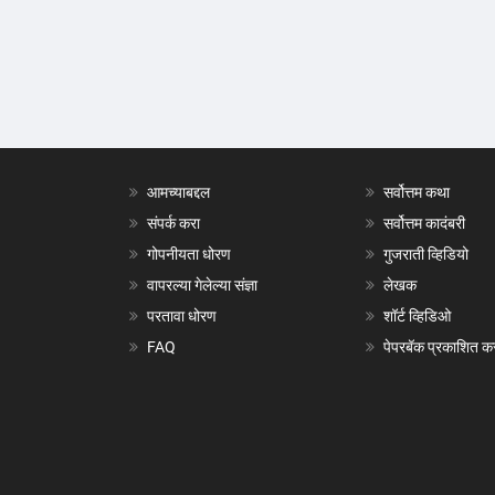
आमच्याबद्दल
सर्वोत्तम कथा
संपर्क करा
सर्वोत्तम कादंबरी
गोपनीयता धोरण
गुजराती व्हिडियो
वापरल्या गेलेल्या संज्ञा
लेखक
परतावा धोरण
शॉर्ट व्हिडिओ
FAQ
पेपरबॅक प्रकाशित क