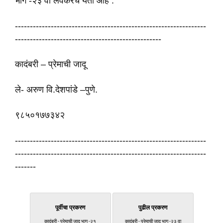
भाग -२३ वा लवकरच येतो आहे .
----------------------------------------------------------------
-------------------------------------------------
कादंबरी – प्रेमाची जादू
ले- अरुण वि.देशपांडे –पुणे.
९८५०१७७३४२
----------------------------------------------------------------
----------------------------------------------------------------
-------
पूर्वीचा प्रकरण
पुढील प्रकरण
कादंबरी - प्रेमाची जादू भाग -२१
कादंबरी - प्रेमाची जादू भाग -२३ वा