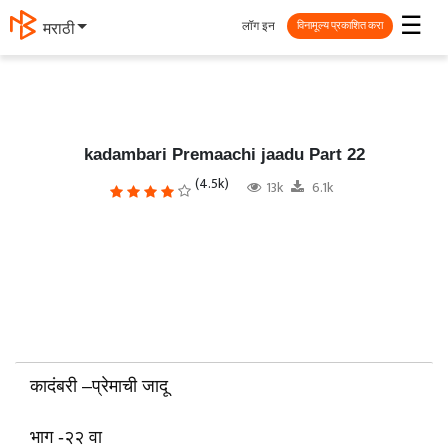
☰
लॉग इन
தமிழ்
विनामूल्य प्रकाशित करा
kadambari Premaachi jaadu Part 22
(4.5k)
13k
6.1k
कादंबरी –प्रेमाची जादू
भाग -२२ वा