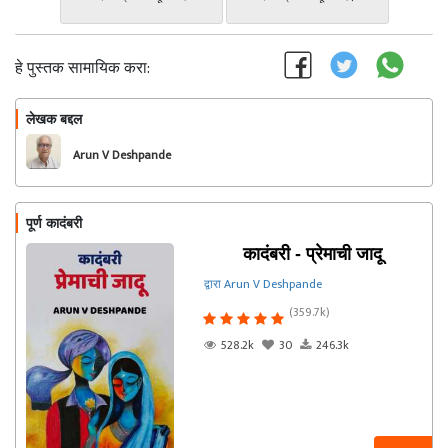
हे पुस्तक सामायिक करा:
लेखक बद्दल
फॉलो करा
Arun V Deshpande
पूर्ण कादंबरी
कादंबरी - प्रेमाची जादू
द्वारा Arun V Deshpande
(359.7k)
528.2k
30
246.3k