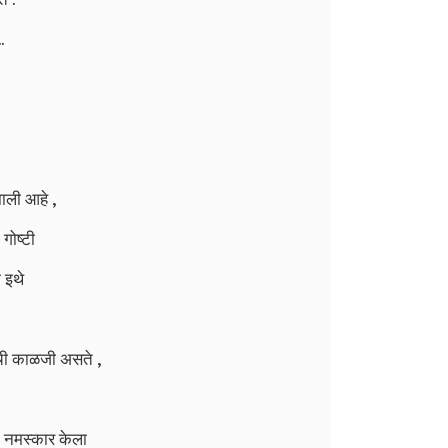
.
झाली आहे ,
गोष्टी
ा इथे
ींची काळजी असते ,
ीत नमस्कार केला