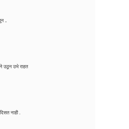
न ..
िने उठून उभे राहत
े दिसत नाही .