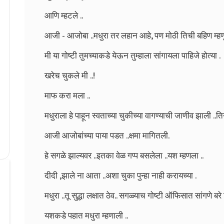
आणि म्हटले ..
आजी - आजोबा ..मधुरा तर लहान आहे, पण मोठी तिची बहिण म्हणू
मी या गोष्टी तुमच्याकडे येऊन तुम्हाला सांगायला पाहिजे होत्या .
खरेच चुकले मी ..!
माफ करा मला ..
मधुराला हे पाहून स्वताच्या चुकीच्या वागण्याची जाणीव झाली ..त
आजी आजोबांच्या पाया पडत ..क्षमा मागितली.
हे सगळे झाल्यवर ..इतका वेळ गप्प बसलेला ..यश म्हणला ..
दीदी ,झाले ना आता ..अशा चुका पुन्हा नाही करायच्या .
मधुरा ..तू सुद्धा लक्षात ठेव.. सगळ्याच गोष्टी ऑफिसात सांगणे बर
यशकडे पहात मधुरा म्हणाली ..