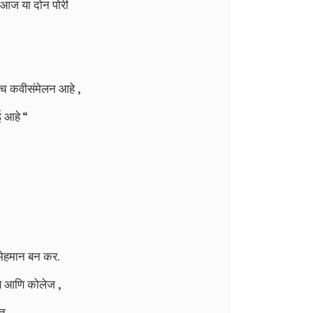
.आज या दोन पोरी
च कवीसंमेलन आहे ,
ई आहे “
मेहमान बन कर.
ॉब आणि कोलेज ,
त .