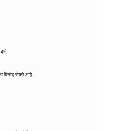
 इथे.
्य विनोद रंगतो आहे ,