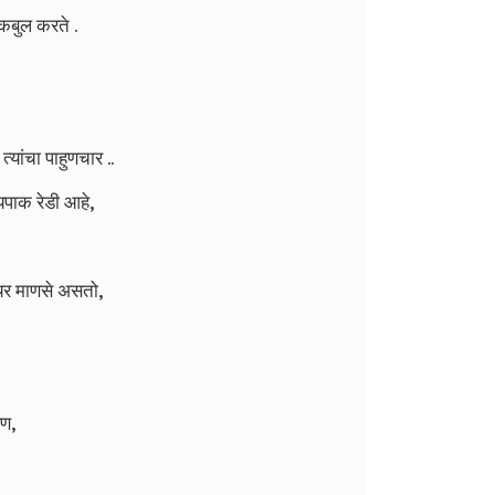
 कबुल करते .
यांचा पाहुणचार ..
वयपाक रेडी आहे,
ायर माणसे असतो,
पण,