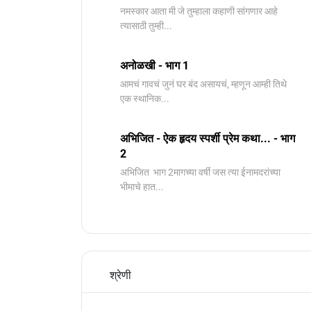
नमस्कार आता मी जे तुम्हाला कहाणी सांगणार आहे
त्यासाठी तुम्ही...
अनोळखी - भाग 1
आमचं गावचं जुनं घर बंद असायचं, म्हणून आम्ही तिथे
एक स्थानिक...
अभिजित - ऐक हृदय स्पर्शी प्रेम कथा... - भाग
2
️अभिजित ️ भाग 2मागच्या वर्षी जस त्या ईनामदरांच्या
भीमाचे हात...
श्रेणी