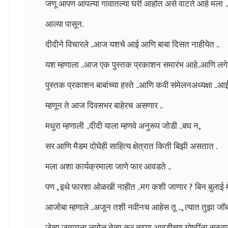
जणू आपण आपल्या गावातल्या घरी आहोत असे वाटते आहे मला .
आल्या पासून.
दीदीने विचारले ..आज यशचे आई आणि बाबा दिसत नाहीयेत ..
यश म्हणाला ..आज एक पुस्तक प्रकाशन समारंभ आहे..आणि लगे
पुस्तक प्रकाशन बाबांच्या हस्ते ..आणि कवी संमेलनअध्यक्षा ..आ
म्हणून ते आज दिवसभर बाहेरच असणार ..
मधुरा म्हणाली ..दीदी याला म्हणवे अनुरूप जोडी ..बघ न,
सर आणि मैडम दोघेही साहित्य क्षेत्रात किती बिझी असतात .
मला अशा कार्यक्रमाला जाणे फार आवडते ..
पण , इथे फारशा ओळखी नाहीत ..मग कशी जाणार ? बिन बुलाई 
आजोबा म्हणाले ..अजून तशी नवीनच आहेस तू .., त्यात तुझा ज
जेव्हा जमायला लागेल तेव्हा कर तुझ्या आवडीच्या गोष्टींना सुरुवा