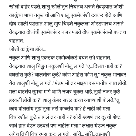
खोली बाहेर पडते. शालु खोलीतुन निघतच असते तेवड्यात जोशी
काकूंचा भाचा नकुलची आणि शालु एकमेकांशी टक्कर होते. आणि
दोघ खाली पडतात. शालु खुप चिडते नकुलला ओरडणारच असते
तेवढ्यात दोघांची एकमेकांवर नजर पडते दोघ एकमेकांकडे बघतच
राहतात.
जोशी काकूंचा हॉल...
नकुल आणि शालु एकटक एकमेकांकडे बघत उभे राहतात.
तेवढ्यात शालु चिडुन नकुलशी बोलु लागते. "ए... दिसत नाही का?
बघतोस कुठे? चालतोस कुठे? कोण आहेस कोण तु." नकुल भानावर
येत शालुशी बोलु लागतो. "मॅडम, मी तर माझ्या रस्त्यानीच जात होतो.
मला वाटतंय तुमचा मार्ग आणि नजर चुकत आहे. तुझी नजर कुठे
हरवली होती का?" शालु कंबर सरळ करत त्याच्याशी बोलते. "तु
काय बोलतोय तुझं तुला तरी कळतंय का? हे नाही की मला
विचारशील कुठे लागलं तर नाही न? सॉरी म्हणणं तर दूरची गोष्ट
साधं हात देउन उठवलं पण नाहीस मला." लक्षात येऊन नकुल
लगेच तिची विचारपुस करू लागतो. "सॉरी... सॉरी.. तुझ्याशी