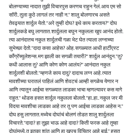
बोलण्याच्या नादात तुझी विचारपुस करणच राहुन गेलं. आय एम सो
सॉरी.. तुला कुठे लागलं तर नाही न." शालु बोलणारच असते
तेवढ्यात शार्दुल येतो. "अरे तुम्ही दोघ? इथे काय करताय?" दोघ
शार्दुलकडे बघु लागतात. शार्दुलला बघुन नकुलला खुप आनंद होतो.
त्या आनंदातच नकुल शार्दुलची गळा भेट घेत त्याला लग्नाच्या
सुभेच्छा देतो. "दादा कसा आहेस? ओह. सगळ्यात आधी हार्टीएस्ट
काँग्रॅच्युलेशन्स. मग झाली का सगळी तयारी?" शार्दुल आनंदुन. "तु?
कधी आलास तु? आणि कोण कोण आलंय?" आनंदात नकुल
शार्दुलशी बोलतो. "म्हणजे काय दादु? दादाच लग्न आहे. त्यात
मावशीच्या घरातलं पाहिलं आणि शेवटचं आम्ही सगळेच येणार न
आणि त्यातुन आईचा सगळ्यात लाडका भाचा म्हणल्यावर कस मागे
राहुत." थोडस हसत शार्दुल नकुलला बोलतो. "हा..हा.. नकुल जर मी
विदया मावशीचा लाडका आहे तर तु पण आईचा लाडका आहेस न."
दोघ हसु लागतात. मध्येच दोघांचं बोलणं तोडत शालु शार्दुलला
विचारते. "दादा? हा तुझा भाऊ आहे दादा? किती फरक आहे तुम्हा
दोघांमध्ये. तु इतका शांत आणि हा खुपच विचित्र आहे बाई." हसत