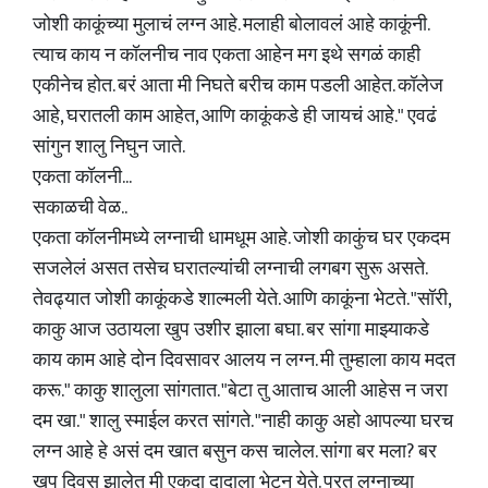
जोशी काकूंच्या मुलाचं लग्न आहे. मलाही बोलावलं आहे काकूंनी.
त्याच काय न कॉलनीच नाव एकता आहेन मग इथे सगळं काही
एकीनेच होत. बरं आता मी निघते बरीच काम पडली आहेत. कॉलेज
आहे, घरातली काम आहेत, आणि काकूंकडे ही जायचं आहे." एवढं
सांगुन शालु निघुन जाते.
एकता कॉलनी...
सकाळची वेळ..
एकता कॉलनीमध्ये लग्नाची धामधूम आहे. जोशी काकुंच घर एकदम
सजलेलं असत तसेच घरातल्यांची लग्नाची लगबग सुरू असते.
तेवढ्यात जोशी काकूंकडे शाल्मली येते. आणि काकूंना भेटते. "सॉरी,
काकु आज उठायला खुप उशीर झाला बघा. बर सांगा माझ्याकडे
काय काम आहे दोन दिवसावर आलय न लग्न. मी तुम्हाला काय मदत
करू." काकु शालुला सांगतात. "बेटा तु आताच आली आहेस न जरा
दम खा." शालु स्माईल करत सांगते. "नाही काकु अहो आपल्या घरच
लग्न आहे हे असं दम खात बसुन कस चालेल. सांगा बर मला? बर
खुप दिवस झालेत मी एकदा दादाला भेटुन येते. परत लग्नाच्या