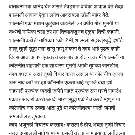
वातावरणाचा आनंद घेत असते तेवढ्यात वेदिका आवाज देते. तेव्हा
शाल्मली आवाज ऐकुन लगेच आवरायला खोली बाहेर येते.
शाल्मली एका मध्यम कुटुंबात वाढलेली 23 वर्षीय गोड मुलगी. या
कथेची नायिका चला तर मग तिच्याकडूनच ऐकुया तिची कहानी.
शाल्मली(कथेची नायिका). "कोण? मी, शाल्मली सहस्त्रबुद्धे इंशॉर्ट
शालु. तुम्ही सुद्धा मला शालु म्हणू शकता ते काय आहे पुढचे काही
दिवस आता आपण एकत्रच असणार आहोत न. तर मी शाल्मली या
कॉलनीत राहणारी एक साधारण मुलगी अगदी तुमच्या सारखीच.
काय बघताय अस? तुम्ही विचार करत असाल या कॉलनीच एकता
अस नाव का? तर ह्या कॉलनीत एकता आहे. म्हणजे बघा इथे
राहणारी प्रत्येक व्यक्ती एकीने राहते प्रत्येक सण घरचे समारंभ
एकत्र साजरी करते अगदी भांडणसुद्धा एकीनेच करते. म्हणून या
कॉलनीच नाव एकता आता पुढे या कॉलनीतल्या गमती-जमती
समजतीलच तुम्हाला.
काय अजुनही विचारच करताय? कसला हे होय. अच्छा तुम्ही विचार
करत असाल ही मागे धामधुम कसली तर आज माझ्या कॉलनीतल्या