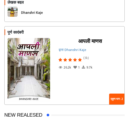
लेखक बद्दल
फॉलो करा
Dhanshri Kaje
पूर्ण कादंबरी
आपली माणस
द्वारा Dhanshri Kaje
(3k)
26.2k
1
9.7k
एकूण भाग : 2
NEW REALESED