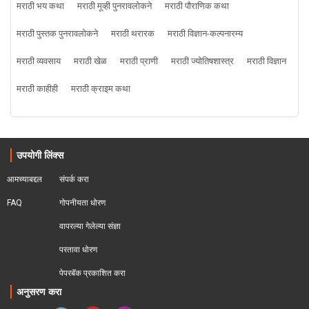
मराठी भय कथा
मराठी मूव्ही पुनरावलोकने
मराठी पौराणिक कथा
मराठी पुस्तक पुनरावलोकने
मराठी थरारक
मराठी विज्ञान-कल्पनारम्य
मराठी व्यवसाय
मराठी खेळ
मराठी प्राणी
मराठी ज्योतिषशास्त्र
मराठी विज्ञान
मराठी काहीही
मराठी क्राइम कथा
उपयोगी लिंक्स
आमच्याबद्दल
संपर्क करा
FAQ
गोपनीयता धोरण
वापरल्या गेलेल्या संज्ञा
परतावा धोरण 
पेपरबॅक प्रकाशित करा
अनुसरण करा