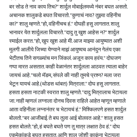
बर सोड ते नाव काय तिच?" शार्दुल मोबाईलमध्ये नंबर बघत असतो.
अचानक शालुकडे बघत विचारतो. "कुणाचं नाव? तुझ्या वहिनीच
का?" शालु म्हणते. "हो, वहिनीचच हं." दोघही हसु लागतात. शालु
भानावर येत शार्दुलला विचारते. "दादु तु खुश आहेस न?" शार्दुल
स्माईल करत. "हो, खुप खुश आहे मी. आज माझ्या आयुष्यात अशी
मुलगी आलीये जिच्या येण्याने माझं आयुष्यच आनंदुन गेलंय एका
भेटीतच तिने सगळ्यांच मन जिंकलं. अजून काय हवंय." दोघजण
गप्पा मारत असतात. काही वेळानंतर शार्दुलला आठवत त्याला बाहेर
जायचं आहे. "चलो मॅडम, संपले की नाही तुमचे प्रश्न? मला जरा
भेटून यायचं आहे.(थोडस थांबत) मित्राला." दोघ हसु लागतात.
हसता हसता नाटकी स्वरात शालु म्हणते. "दादु मित्रालाच भेटायला
जा. नाही म्हणलं लग्नाला दोनच दिवस राहिले आहेत म्हणून म्हणाले
आता वहिनीला लग्नानंतर च भेटायचं हं." मिश्किलपणे हसत शार्दुल
बोलतो. "बर आजीबाई. ते बघ तुला आई बोलवत आहे." शालु हसत
हसत बोलते. "हो, हं बघते बघते पण तु मात्र लक्षात ठेव हं." दोघ
एकमेकांकडे बघत हसतात. आणि शालु जोशी काकूंना भेटायला