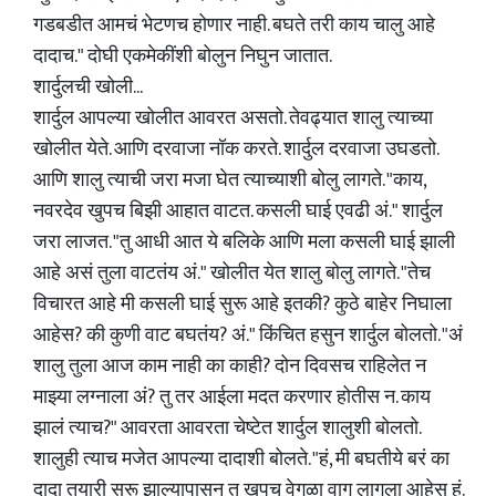
गडबडीत आमचं भेटणच होणार नाही. बघते तरी काय चालु आहे
दादाच." दोघी एकमेकींशी बोलुन निघुन जातात.
शार्दुलची खोली...
शार्दुल आपल्या खोलीत आवरत असतो. तेवढ्यात शालु त्याच्या
खोलीत येते. आणि दरवाजा नॉक करते. शार्दुल दरवाजा उघडतो.
आणि शालु त्याची जरा मजा घेत त्याच्याशी बोलु लागते. "काय,
नवरदेव खुपच बिझी आहात वाटत. कसली घाई एवढी अं." शार्दुल
जरा लाजत. "तु आधी आत ये बलिके आणि मला कसली घाई झाली
आहे असं तुला वाटतंय अं." खोलीत येत शालु बोलु लागते. "तेच
विचारत आहे मी कसली घाई सुरू आहे इतकी? कुठे बाहेर निघाला
आहेस? की कुणी वाट बघतंय? अं." किंचित हसुन शार्दुल बोलतो. "अं
शालु तुला आज काम नाही का काही? दोन दिवसच राहिलेत न
माझ्या लग्नाला अं? तु तर आईला मदत करणार होतीस न. काय
झालं त्याच?" आवरता आवरता चेष्टेत शार्दुल शालुशी बोलतो.
शालुही त्याच मजेत आपल्या दादाशी बोलते. "हं, मी बघतीये बरं का
दादा तयारी सुरू झाल्यापासुन तु खुपच वेगळा वागु लागला आहेस हं.