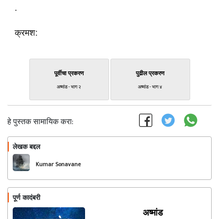
.
क्रमश:
पूर्वीचा प्रकरण
पुढील प्रकरण
अष्मांड - भाग २
अष्मांड - भाग ४
हे पुस्तक सामायिक करा:
लेखक बद्दल
फॉलो करा
Kumar Sonavane
पूर्ण कादंबरी
अष्मांड