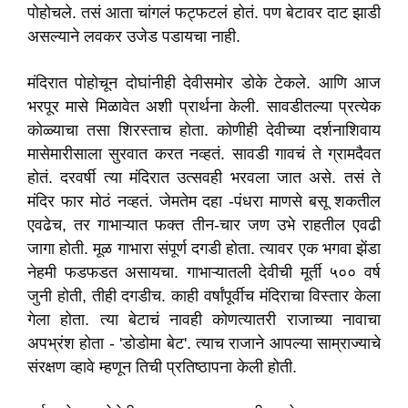
पोहोचले. तसं आता चांगलं फट्फटलं होतं. पण बेटावर दाट झाडी
असल्याने लवकर उजेड पडायचा नाही.
मंदिरात पोहोचून दोघांनीही देवीसमोर डोके टेकले. आणि आज
भरपूर मासे मिळावेत अशी प्रार्थना केली. सावडीतल्या प्रत्येक
कोळ्याचा तसा शिरस्ताच होता. कोणीही देवीच्या दर्शनाशिवाय
मासेमारीसाला सुरवात करत नव्हतं. सावडी गावचं ते ग्रामदैवत
होतं. दरवर्षी त्या मंदिरात उत्सवही भरवला जात असे. तसं ते
मंदिर फार मोठं नव्हतं. जेमतेम दहा -पंधरा माणसे बसू शकतील
एवढेच, तर गाभाऱ्यात फक्त तीन-चार जण उभे राहतील एवढी
जागा होती. मूळ गाभारा संपूर्ण दगडी होता. त्यावर एक भगवा झेंडा
नेहमी फडफडत असायचा. गाभाऱ्यातली देवीची मूर्ती ५०० वर्ष
जुनी होती, तीही दगडीच. काही वर्षांपूर्वीच मंदिराचा विस्तार केला
गेला होता. त्या बेटाचं नावही कोणत्यातरी राजाच्या नावाचा
अपभ्रंश होता - 'डोडोमा बेट'. त्याच राजाने आपल्या साम्राज्याचे
संरक्षण व्हावे म्हणून तिची प्रतिष्ठापना केली होती.