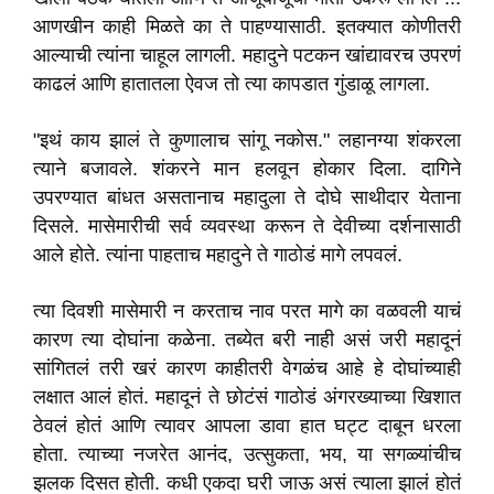
आणखीन काही मिळते का ते पाहण्यासाठी. इतक्यात कोणीतरी
आल्याची त्यांना चाहूल लागली. महादुने पटकन खांद्यावरच उपरणं
काढलं आणि हातातला ऐवज तो त्या कापडात गुंडाळू लागला.
"इथं काय झालं ते कुणालाच सांगू नकोस." लहानग्या शंकरला
त्याने बजावले. शंकरने मान हलवून होकार दिला. दागिने
उपरण्यात बांधत असतानाच महादुला ते दोघे साथीदार येताना
दिसले. मासेमारीची सर्व व्यवस्था करून ते देवीच्या दर्शनासाठी
आले होते. त्यांना पाहताच महादुने ते गाठोडं मागे लपवलं.
त्या दिवशी मासेमारी न करताच नाव परत मागे का वळवली याचं
कारण त्या दोघांना कळेना. तब्येत बरी नाही असं जरी महादूनं
सांगितलं तरी खरं कारण काहीतरी वेगळंच आहे हे दोघांच्याही
लक्षात आलं होतं. महादूनं ते छोटंसं गाठोडं अंगरख्याच्या खिशात
ठेवलं होतं आणि त्यावर आपला डावा हात घट्ट दाबून धरला
होता. त्याच्या नजरेत आनंद, उत्सुकता, भय, या सगळ्यांचीच
झलक दिसत होती. कधी एकदा घरी जाऊ असं त्याला झालं होतं