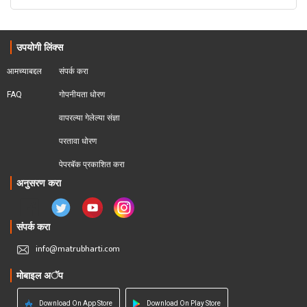
उपयोगी लिंक्स
आमच्याबद्दल
संपर्क करा
FAQ
गोपनीयता धोरण
वापरल्या गेलेल्या संज्ञा
परतावा धोरण 
पेपरबॅक प्रकाशित करा
अनुसरण करा
संपर्क करा
info@matrubharti.com
मोबाइल अॅप
Download On App Store
Download On Play Store