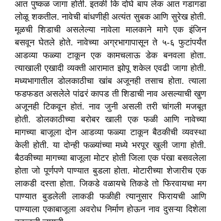
आत पुष्कळ जागा होती. इतकी कि दोघे बाप लेक आत गडागडा
लोळू शकतील. नावेची बांधणीही अत्यंत सुबक आणि सुरेख होती.
मूळची शिडाची असलेल्या नावेला मालकाने मागे एक इंजिन
बसवून घेतले होते. नावेच्या अग्रभागापासून ते ५-६ फुटांपर्यंत
आडव्या फळ्या टाकून एक कामचलाऊ डेक बनवला होता.
त्याखाली एखादी व्यक्ती आरामात झोपू शकेल एवढी जागा होती.
मध्यभागातील डोलकाठीचा खांब अजूनही तसाच होता. त्याला
फडफडत असलेले पांढरं कापड ती शिडाची नाव असल्याची खुण
अजूनही टिकवून होतं. नाव जुनी असली तरी चांगली मजबूत
होती. डोलकाठीच्या बरोबर खाली एक फळी आणि नावेच्या
मागच्या बाजूला दोन आडव्या फळ्या टाकून बैठकीची व्यवस्था
केली होती. या दोन्ही फळ्यांच्या मध्ये भरपूर खुली जागा होती.
बैठकीच्या मागच्या बाजूला मोटर होती जिला एक पंखा बसवलेला
होता जो पूर्णपणे पाण्यात बुडला होता. मोटारीच्या शेजारीच एक
लाकडी दस्ता होता. जिकडे वळायचे तिकडे तो फिरवायचा मग
पाण्यात बुडलेली लाकडी फळीही त्यानुसार फिरायची आणि
पाण्याला एकाबाजूला अवरोध निर्माण होऊन नाव दुसऱ्या दिशेला