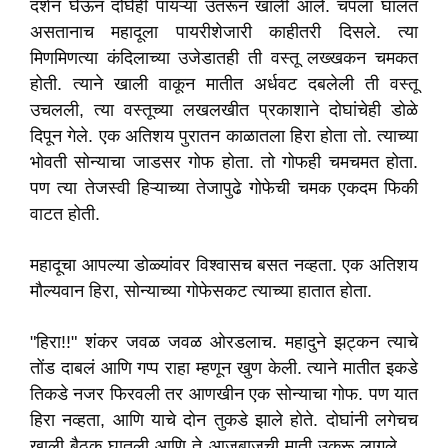
दर्शन घेऊन दोघेही पायऱ्या उतरून खाली आले. चपला घालत
असतानाच महादूला पायरीशेजारी काहीतरी दिसले. त्या
मिणमिणत्या कंदिलाच्या उजेडातही ती वस्तू लख्खकन चमकत
होती. त्याने खाली वाकून मातीत अर्धवट दबलेली ती वस्तू
उचलली, त्या वस्तूच्या लखलखीत प्रकाशाने दोघांचेही डोळे
दिपून गेले. एक अतिशय पुरातन काळातला हिरा होता तो. त्याच्या
भोवती सोन्याचा जाडसर गोफ होता. तो गोफही चमचमत होता.
पण त्या तेजस्वी हिऱ्याच्या तेजापुढे गोफेची चमक एकदम फिकी
वाटत होती.
महादूचा आपल्या डोळ्यांवर विश्वासच बसत नव्हता. एक अतिशय
मौल्यवान हिरा, सोन्याच्या गोफेसकट त्याच्या हातात होता.
"हिरा!!" शंकर जवळ जवळ ओरडलाच. महादुने झट्कन त्याचे
तोंड दाबलं आणि गप्प राहा म्हणून खुण केली. त्याने मातीत इकडे
तिकडे नजर फिरवली तर आणखीन एक सोन्याचा गोफ. पण यात
हिरा नव्हता, आणि याचे दोन तुकडे झाले होते. दोघांनी लगेचच
खाली बैठक घातली आणि ते आजूबाजूची माती उकरू लागले ...