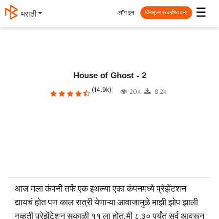
☰
लॉग इन
मराठी
विनामूल्य प्रकाशित करा
House of Ghost - 2
(14.9k)
20k
8.2k
आज मला कंपनी तर्फे एक इथल्या एका कंपनमध्ये प्रेझेंटशन
द्यायचं होत पण काल रात्री येणाऱ्या आवाजामुळे माझी झोप झाली
नव्हती प्रेझेंटेशन सकाळी ११ ला होत. मी ८.३० पर्यंत सर्व आवरून