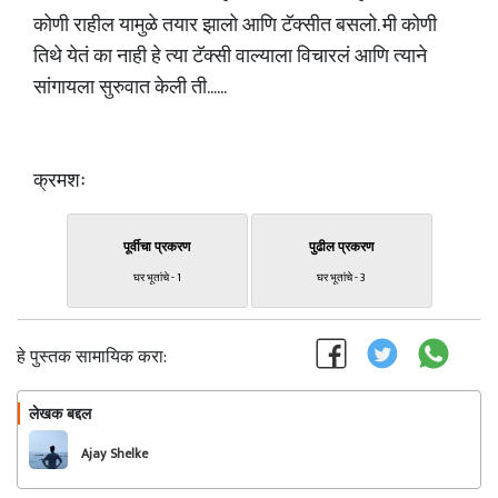
कोणी राहील यामुळे तयार झालो आणि टॅक्सीत बसलो. मी कोणी
तिथे येतं का नाही हे त्या टॅक्सी वाल्याला विचारलं आणि त्याने
सांगायला सुरुवात केली ती......
क्रमशः
पूर्वीचा प्रकरण
पुढील प्रकरण
घर भूतांचे - 1
घर भूतांचे - 3
हे पुस्तक सामायिक करा:
लेखक बद्दल
फॉलो करा
Ajay Shelke