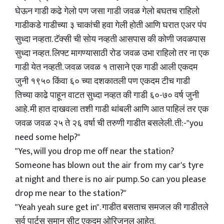
घेऊन गाडी कढे गेलो पण जसा गाडी जवळ गेलो बघतच राहिलो
गाडीकडे गाडीच्या ३ चाकांची हवा गेली होती आणि घरात एअर पंप
सुध्दा नव्हता. टॅक्सी ची सोय नव्हती आसपास की कोणी जवळपास
सुध्दा नव्हत. लिफ्ट मागण्यासाठी रोड जवळ उभा राहिलो तर ना एक
गाडी येत नव्हती. जवळ जवळ १ तासाने एक गाडी आली एकदम
जुनी १९५० किंवा ६० च्या दशकातली पण एकदम टीच गाडी
तिच्या काढे पाहून वाटत सुध्दा नव्हत की गाडी ६०-७० वर्ष जुनी
आहे. मी हात दाखवला तशी गाडी थांबली आणि आत पाहिलं तर एक
जवळ जवळ २५ ते २६ वर्षा ची तरुणी गाडीत बसलेली. ती:-"you
need some help?"
"Yes, will you drop me off near the station?
Someone has blown out the air from my car's tyre
at night and there is no air pump. So can you please
drop me near to the station?"
"Yeah yeah sure get in". गाडीत बसताच समजल की गाडीतले
सर्व पार्टस समान सीट एकदम ओरिजनल आहेत.