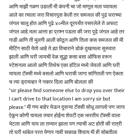
आणि माझी गळण उडाली मी कंपनी चा जो माणूस मला घ्यायला
आले का त्याला जरा विचारपूस केली तर समजल की पुढं घराच्या
जंगल चालू होत आणि पुढे ४०मील दूरपर्यंत पसरलेले ते अफाट
जंगल आहे. मला आत्ता हा प्रश्न पडला की जरा पुढे जंगल आहे तर
गाडी आणि ती मुलगी आली कोठून आणि तिला कस समजल की मी
मीटिंग साठी येतो आहे ते. ह्या विचाराने डोकं दुखायला सुरुवात
झाली आणि घरी जायची वेळ सुद्धा कसा बसा ऑफिस वरून
स्टेशनला आलो आणि तिथेच एका हॉटेल मध्ये जेवलो आणि घरी
यायला टॅक्सी मध्ये बसलो आणि घराची जागा सांगितली पण ऐकता
च त्या ड्रायव्हर ने नकार दिला आणि बोलला की
"sir please find someone else to drop you over their
I can't drive to that location I am sorry sir but
please." मी गप्प बाहेर येऊन दुसऱ्या टॅक्सी सोधू लागलो पण जागा
ऐकून कोणी यायला तयार होईना शेवटी एक भारतीय टॅक्सी वाला
भेटला आणि याय ला तय्यार झाला पण त्याची अट होती की रात्री
तो घरी थांबेल परत येणार नाही सकाळ शिवाय मी ही सोबतीला