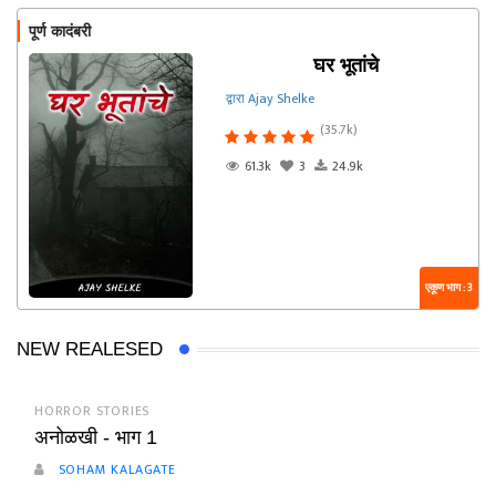
पूर्ण कादंबरी
घर भूतांचे
द्वारा Ajay Shelke
(35.7k)
61.3k
3
24.9k
एकूण भाग : 3
NEW REALESED
HORROR STORIES
अनोळखी - भाग 1
SOHAM KALAGATE