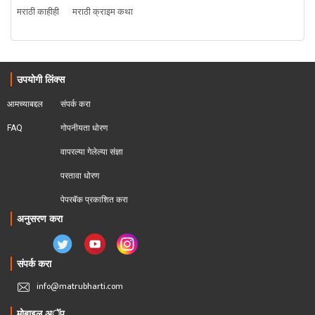
मराठी काहीही
मराठी क्राइम कथा
उपयोगी लिंक्स
आमच्याबद्दल
संपर्क करा
FAQ
गोपनीयता धोरण
वापरल्या गेलेल्या संज्ञा
परतावा धोरण 
पेपरबॅक प्रकाशित करा
अनुसरण करा
संपर्क करा
info@matrubharti.com
मोबाइल अॅप