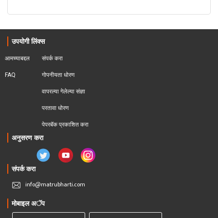
उपयोगी लिंक्स
आमच्याबद्दल
संपर्क करा
FAQ
गोपनीयता धोरण
वापरल्या गेलेल्या संज्ञा
परतावा धोरण 
पेपरबॅक प्रकाशित करा
अनुसरण करा
संपर्क करा
info@matrubharti.com
मोबाइल अॅप