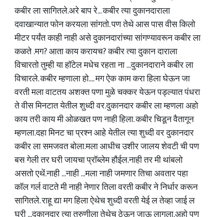
कबीर ला सागितले.अरे बाप रे... कबीर त्या दुकानदाराला
दवाखान्यात फोन करयला सांगतो. पण तेथे आस पास वीस किलो
मीटर पर्यंत काही नाही असे दुकानदारांच्या सांगण्यावरून कबीर ला
कळते .मग? आता काय करायच? कबीर त्या दुकान दाराला
विचारतो तुम्ही या हॉटेल मधेच रहता ना ...दुकानदाराने कबीर ला
विचारले. कबीर म्हणाला हो.... मग ऐक काम करा हिला घेऊन जा
वरती मला वाटतय अशक्त पणा मुळे चक्कर येऊन पड्ल्यात पंधरा
ते वीस मिनटात येतील शुध्दी वर.दुकानदार कबीर ला म्हणला अहो
काय तरी काय मी ओळखत पण नाही हिला. कबीर चिडून वैतागून
म्हणला.दहा मिनट चा प्रश्न आहे येतील त्या शुध्दी वर दुकानदार
कबीर ला समजवत बोला.मला आधीच उशीर जालय शेवटी ची पण
बस गेली तर घरी जायचा प्रॉब्लेम हौईल.नाही तर मी थांबलो
असतो एथें.नाही ...नाही ...मला नाही जमणार तिचा अवतार पहा
कॉल गर्ल वाटते मी नाही नेणार तिला वरती कबीर ने निर्धार करून
सागितले. राहू द्या मग हिला ऐथेच शुध्दी वरती येई ल तेव्हा जाई ल
घरी ...दुकानदार त्या तरुणीला तेथेच ठेऊन जाऊ लागला.अहो पण