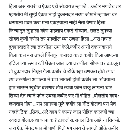
हिला अस रात्री च ऐकट एथें सोडायच म्हणजे ....कबीर मग तेच तर
म्हणतोय मी तुम्ही ऐकत नाही दुकानदार नव्या जोमाने म्हणाला. बर
धरायला मदत करा मला एकट्याला नाही नेता येणार हिला
जिन्यातून तुम्हाला कोण पाहताय एकडे गोव्यात... उलट तुमच्या
सोबत कुणी नसेल तर पाहतील घ्या उचला हिला ...अस म्हणत
दुकानदाराने त्या तरुणीला उभा केले.कबीर आणी दुकानदाराने
तिला कस बस उचले जिँयतुन कसरत करत कबीर तिला आपल्या
हॉटेल च्या रूम वरती घेऊन आला.त्या तरुणीला सोफ्यावर ढकलून
तो दुकानदार निघून गेला. कबीर चे डोके खूप ठणकत होते त्यात
त्या तरुणीला आणल्या ने धाप लागली होती कबीर ला .डोक्याला
हात लाऊन खुर्चीत बसणार तोच त्यचा फोन वाजू लागला. चार
शिव्या देत त्याने फोन उचला.कबीर सर मी रोहित ...बोलतोय काय?
म्हणताय गोवा ...धाप लागल्या मुळे कबीर ला नीट बोलता पण येत
नव्हते.ठिक ...ठिक... अरे काय रे काय? जाल रोहित काळजी च्या
स्वरात बोला.अशा धापा का? टाकतोस. सगळ ठिक आहे ना तिकडे.
जरा ऐक मिनट थांब मी पाणी पितो मग काय ते सांगतो ओके कबीर