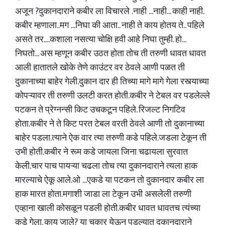
अजून ?दुकानदाराने कबीर ला विचारले .नाही ...नाही... काही नाही.
कबीर म्हणाला..मग ...निघा की आता.. नाही ते काय होतय ते.. पहिले
असते तर....कशाला नसत्या चोक्षि हवी आहे निघा तुम्ही. हो...
निघतो... अस म्हणून कबीर उठत होता तोच ती तरुणी धावत धावत
आली हातातले खोके तेणे काउंटर वर ठेवले आणी पळत ती
दुकानाच्या बाहेर गेली.दुकान दार ही तिच्या मागे मागे गेला रस्त्याच्या
कोपऱ्यावर ती तरुणी उलटी करत होती.कबीर ने टेबल वर पडलेल्ले
पटकन ते प्रेग्नन्सी किट उचकटून पहिले. रिजल्ट निगटिव
होता.कबीर ने ते किट परत टेबल वरती ठेवले आणी तो दुकानाच्या
बाहेर पडला.त्याने ऐक वार त्या तरुणी कडे पहिले.जडला टेकून ती
उभी होती.कबीर ने रूम कडे जायला जिना चढायला सुरवात
केली.चार पाच पायऱ्या चढला तोच त्या दुकानदाराने त्यला हाक
मारल्याचे ऐकू आले.ओ ...एकडे या पटकन तो दुकानदार कबीर ला
हाक मारत होता.मगाशी जाडा ला टेकून उभी असलेली तरुणी
एव्हाना खाली कोसळून पडली होती.कबीर धावत धावतच त्यंच्या
कडे गेला. काय जाले? या चकार येऊन पड्ल्यात दुकानदाराने