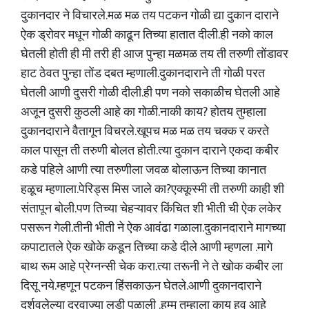
दुकानदार ने विचारले.मळ मळ तय पटकन गोळी द्या दुकान दाराने
ऐक ड्रोवर मधून गोळी काढून तिच्या हातात दीली.ही नको काल
घेतली होती ही मी तरी ही आज पुन्हा मळमळ तय ती तरुणी तोंडावर
हाट ठेवत पुन्हा तोंड दबत म्हणाली.दुकानदाराने ती गोळी परत
घेतली आणी दुसरी गोळी दीली.ही पण नको सकाळीच घेतली आहे
अजून दुसरी कुठली आहे का गोळी.नाकी काय? होतय तुम्हाला
दुकानदाराने वैतागून विचरले.खूपच मळ मळ तय चक्क र करते
काल पासून ती तरुणी बोलत होती.त्या दुकान दाराने एकदा कबीर
कडे पहिले आणी त्या तरुणीला जवळ बोलाऊन तिच्या कानात
हळूच म्हणाला.पेरिड्स मिस जाले का?एक्कूस्मी ती तरुणी काही शी
संतापून बोली.पण तिच्या चेहऱ्यावर किंचित शी भीती ची ऐक लकेर
पसरून गेली.तीनी भीती ने ऐक आवंढा गळाला.दुकानदाराने मागच्या
कपाटातले ऐक खोके कडून तिच्या कडे दीले आणी म्हणला .मागे
बाथ रूम आहे प्रेग्नन्सी चेक करा.त्या तरूनी ने ते खोक कबीर ला
दिसू नये.म्हणून पटकन हिंसकाऊन घेतले.आणी दुकानदाराने
दर्शवलेल्या दरवाज्या लड़ी पळाली .हम्म तुम्हाला काय हव आहे