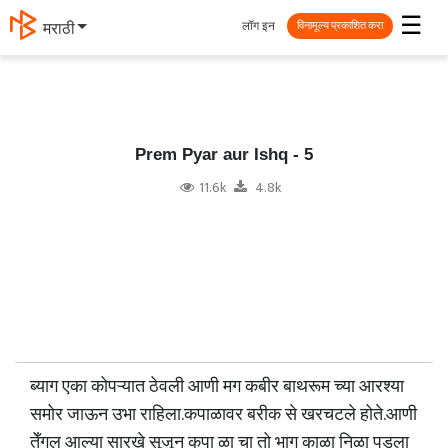
☰
लॉग इन
मराठी
विनामूल्य प्रकाशित करा
Prem Pyar aur Ishq - 5
11.6k
4.8k
ब्याग एका कोपऱ्यात ठेवली आणी मग कबीर बाथरूम च्या आरश्या
समोर जाऊन उभा राहिला.कपाळावर बरीक से खरचटले होते.आणी
तेँगुल आल्या सारखे सूजून कपा ळा चा तो भाग काळा निळा पडला