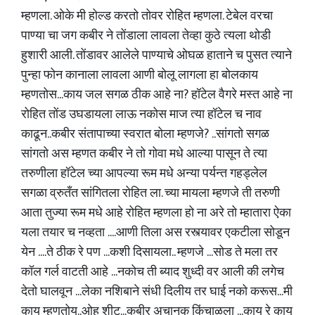
म्हणला. ओके मी होल्ड करतो तोवर रोहित म्हणला. टेबेल वरचा
पाण्या चा जग कबीर ने तोंडाला लावला तेव्हा कुठे त्यला थोडी
हुशारी आली. तोंडावर आलेले पाण्याचे ओघळ हाताने च पुसत त्याने
पुन्हा फोन कानाला लावला आणी बोलू लागला हा बोलकाय
म्हणतोस...काय जल सगळ ठीक आहे ना? हॉटेल वैगरे मस्त आहे ना
रोहित तोंड उघडायला लाऊ नकोस माज त्या हॉटेल च नाव
काढून..कबीर संतापाच्या स्वरात बोला म्हणजे? ..सांगतो सगळ
सांगतो अस म्हणत कबीर ने तो गोवा मधे आल्या पासून ते त्या
तरुणीला हॉटेल च्या आपल्या रूम मधे अन्या पर्यन्त गहड्लेल
सगळा व्रुतँत सांगितला रोहित ला. च्या मायला म्हणजे ती तरुणी
आता तुज्या रूम मधे आहे रोहित म्हणला हो ना अरे तो म्हातारा ऐका
यला तयार च नव्हता ....आणी तिला अस रस्त्यावर एकटीला सोडून
येन ....ते ठीक रे पण ...कशी दिसायला.. म्हणजे ...सोड ते मला तर
कॉल गर्ल वाटती आहे ...नकोच ती ब्याद शुध्दी वर आली की लगेच
देतो घालवून ...लेका नशिबाने संधी दिलीय तर घाई नको करूस...मी
काय म्हणतोय..ओह शीट...कबीर अचानक किंचाळला ...काय रे काय