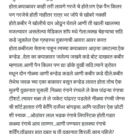
होता.कपाळावर काही तरी लावणे गरजे चे होते.पण ऐक पैंन किलर
पण गरजेचे होती नाहीतर रात्र भर जोपे चे खोबरे नक्की
होते.कबीर ने खोलीचे दार ओढून घेतले आणी ती खाली खालच्या
मजल्यावर असलेल्या मेडिकल शॉप मधे गेला.मक्ख चेहऱ्याचा सठि
कडे जूक्लेल ऐक ग्रुहस्थ दुकानाची आवरा आवर करत
होता.कबीरला येताना पाहून त्यच्या कपाळावर आठ्या उमटल्या.ऐक
बन्डेड ..देता का कपाळावर जलेल्य जखमे कडे बोट दाखवत कबीर
म्हणाला. आणी पैन किलर पण द्या डोके दुखी सठि.त्याने ड्रोवर
मधून दोन गोळ्या आणी बन्डेड कडले आणी कबीर कडे दीले.कबीर
तेथेच जवळ च्या एका बाकावर बसून बन्डेड लावत होता तोच ऐक
मुलगी दुकानात घुसली .निळ्या रंगाने रंगवले ले केस पांढऱ्या रंगाचा
टीशर्ट..त्यावर मळा ले ले जकेट पांढरट पडलेले नीळ्या रंगची जेण्स
ची शॉर्ट.हातात रंगी बेरँगि दजँभर बांगड्या. आणि पाठीवर ऐक छोटी
शी स्याक ....ओठांवर लाल भडक रंगाचे लिपस्टिक होती.गडत
कळ्या रंगाचे आय लाय्णर...आणी पप्ण्यवर हलक्या रंगाचे
शदिँग.तोंडावर हात दबत च ती दुकानात शिरली. काय पहिजे?