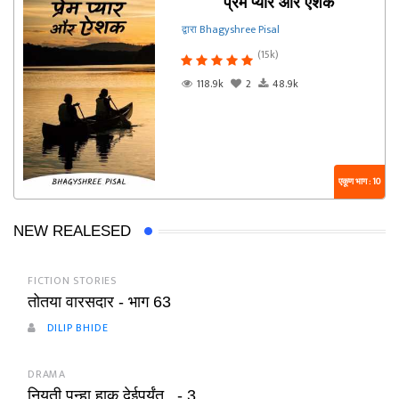
प्रेम प्यार और ऐशक
द्वारा Bhagyshree Pisal
(15k)
118.9k
2
48.9k
एकूण भाग : 10
NEW REALESED
FICTION STORIES
तोतया वारसदार - भाग 63
DILIP BHIDE
DRAMA
नियती पुन्हा हाक देईपर्यंत.. - 3