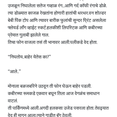
उजळून निघालेला सतेज गव्हाळ रंग...आणि गर्द कॉफी रंगाचे डोळे.
त्या डोळ्यात काजळ रेखतांना होणारी हातांची थरथर.वन शोल्डर
बेबी पिंक टोप आणि त्यावर बारीक फुलांची सुन्दर प्रिंट असलेला
फ्लेयर्ड लॉंग व्हाईट स्कर्ट.हलकीशी लिपस्टिक आणि कबीरच्या
प्रेमात गुलाबी झालेले गाल.
तिचा फोन वाजला तसं ती भानावर आली.पलीकडे वेद होता.
“निघतोय..बाहेर येतेस का?”
“आले..”
मोनाला बळजबरिने उठवून ती फोन घेऊन बाहेर पडली.
कबीरच्या रूमकडे एकवार बघून तिला आज वेगळंच समाधान
वाटलं.
ती पार्किंगमध्ये आली.अगदी हलकसा उजेड पसरला होता. तेवढ्यात
वेद ही मागून आला.त्याने गाडीत बॅग ठेवली.