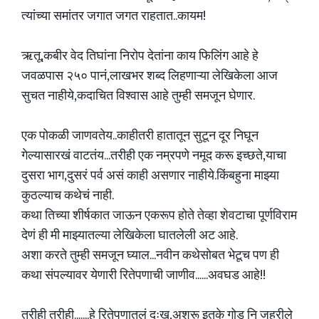
त्यांच्या समांतर जगात जगत राहतात..कायम!
ऋतू,कबीर वेद तिघांना निरोप देतांना काय फिलिंग आहे हे
जवळपास २५० पानं,लाखभर शब्द लिहणाऱ्या लेखिकेला आज
सुचत नाहीये,कदाचित विश्वास आहे तुम्ही समजून घेणार.
एक पोकळी जाणवतेय..काहीतरी हातातून सुटून दूर निघून
गेल्यासारखं वाटतंय...तरीही एक नम्रपणे नमूद करू इच्छते,याचा
दुसरा भाग,दुसरं पर्व असं काही असणार नाहीये.किंबहुना माझ्या
कुठल्याच कथेचं नाही.
कथा तिच्या शीर्षकात जाऊन एकरूप होते तेव्हा शेवटाचा पूर्णविराम
देणं ही मी माझ्यातल्या लेखिकेला घातलेली अट आहे.
अशा करते तुम्ही समजून घ्याल...नवीन कथेसोबत भेटूच पण ही
कथा संपल्यावर येणारी रितेपणाची जाणीव......अवघड आहे!!
तरीही तरीही.......हे रितेपणातलं दुःख,अश्रू इतके गोड नि जहरीले