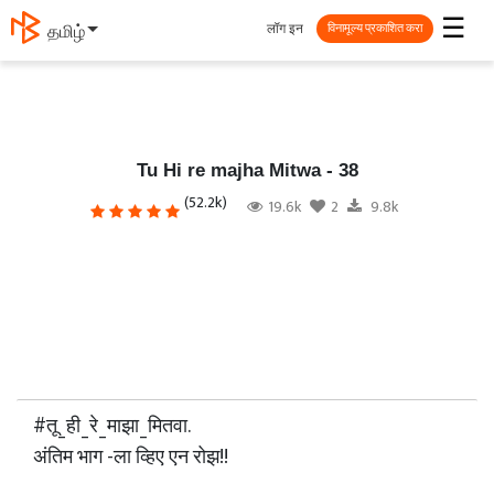
☰
लॉग इन
தமிழ்
विनामूल्य प्रकाशित करा
Tu Hi re majha Mitwa - 38
(52.2k)
19.6k
2
9.8k
#तू_ही_रे_माझा_मितवा.
अंतिम भाग -ला व्हिए एन रोझ!!