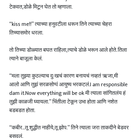
टेकवत,डोळे मिटून घेत तो म्हणाला.
“kiss me!!” त्याच्या हनुवटीला धरून तिने त्याच्या चेहरा
तिच्यासमोर धरला.
तो तिच्या डोळ्यात बघत राहिला,त्याचे डोळे भरून आले होते. तिला
त्याने बाजूला केलं.
“मला तुझ्या कुठल्याच दुःखचं कारण बनायचं नव्हतं ऋजा,मी
आलो आणि तुझं सरळसोप्पं आयुष्य भरकटलं.I am responsible
dam it.Now everything will be ok मी त्याला सांगितलंय हं
तुझी काळजी घ्यायला.” भिंतीला टेकून उभा होता आणि नशेत
बडबडत होता.
“कबीर...तू शुद्धीत नाहीये,तू झोप.” तिने त्याला जरा ताकदीने बेडवर
बसवलं.