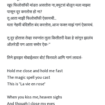
खूप फिलोसॉफी मांडत असतोस ना,क्युटसं बोलून मला माझ्या
पासून दूर करतोस हो ना?
तू आता माझी फिलोसॉफी ऐकायची...
मला नेहमी बंदिशीत बंद करतोस, आज फक्त माझं गाणं ऐकायचं.
तू दूर होतास तेव्हा स्वप्नांत तुला कितीतरी वेळा हे सांगून झालंय
ऑलरेडी पण आता समोर ऐक-“
तिने झरझर मोबाईलवर बोटं फिरवले आणि गाणं लावलं-
Hold me close and hold me fast
The magic spell you cast
This is "La vie en rose"
When you kiss me, heaven sighs
And though I close my eyes