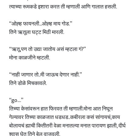
त्याच्या रूमकडे इशारा करत ती म्हणाली आणि गालात हसली.
“ओह्ह फायनली...ओह्ह माय गोड.”
तिने ऋतूला घट्ट मिठी मारली.
“ऋतू,पण तो उद्या जातोय असं म्हटला गं?”
मोना काळजीने म्हटली.
“नाही जाणार तो..मी जाऊच देणार नाही.”
तिने डोळे मिचकावले.
“go....”
तिच्या केसांवरून हात फिरवत ती म्हणाली.मोना आत निघून
गेल्यावर तिच्या काळजात धडधड..कबीरला कसं सांगायचं,काय
बोलायचं ह्याची कितीतरी वेळा मनातल्या मनात पारायण झाली, दीर्घ
श्वास घेत तिने बेल वाजवली.