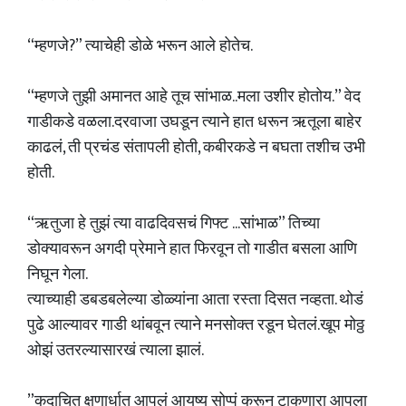
“म्हणजे?” त्याचेही डोळे भरून आले होतेच.
“म्हणजे तुझी अमानत आहे तूच सांभाळ..मला उशीर होतोय.” वेद
गाडीकडे वळला.दरवाजा उघडून त्याने हात धरून ऋतूला बाहेर
काढलं, ती प्रचंड संतापली होती, कबीरकडे न बघता तशीच उभी
होती.
“ऋतुजा हे तुझं त्या वाढदिवसचं गिफ्ट ...सांभाळ” तिच्या
डोक्यावरून अगदी प्रेमाने हात फिरवून तो गाडीत बसला आणि
निघून गेला.
त्याच्याही डबडबलेल्या डोळ्यांना आता रस्ता दिसत नव्हता. थोडं
पुढे आल्यावर गाडी थांबवून त्याने मनसोक्त रडून घेतलं.खूप मोठ्ठ
ओझं उतरल्यासारखं त्याला झालं.
”कदाचित क्षणार्धात आपलं आयुष्य सोप्पं करून टाकणारा आपला