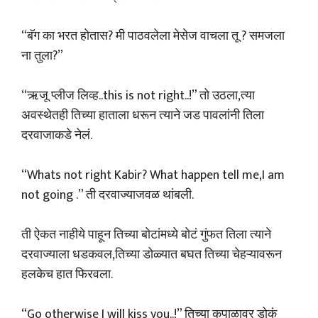
“बॅग का भरत होतास? मी पाठवलेला मेसेज वाचला तू ? समजला
ना तुला?”
“ऋजू प्लीज लिव्ह..this is not right..!” तो उठला,त्या
अवस्थेतही तिच्या हाताला धरून त्याने जड पावलांनी तिला
दरवाजाकडे नेलं.
“Whats not right Kabir? What happen tell me,I am
not going .” ती दरवाज्याजवळ थांबली.
ती ऐकत नाहीये पाहून तिच्या बोटांमध्ये बोटं गुंफत तिला त्याने
दरवाज्याला धडकवल,तिच्या डोळ्यात बघत तिच्या चेहऱ्यावरून
हलकेच हात फिरवला.
“Go otherwise I will kiss you..!” तिच्या कपाळावर डोकं