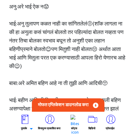
अनु:अरे भाई ऐक न😟
भाई:अनु तुलापण कळत नाही का सांगितलेलं🤨(शाॅक लागला ना
की हा अनुला कसं चांगलं बोलतो तर पहिल्यांदा बोलत नव्हता पण
नंतर तिचा बोलका स्वभाव बघून तो अनुशी एका लहान
बहिणीप्रमाने बोलतो😊पण मितुशी नाही बोलत😔 अर्थात आता
भाई आणि मितुला परत एक करण्यासाठी आपला हिरो येणारच आहे
की😉)
बाबा:अरे अमित बहिण आहे ना ती तुझी आणि आदिची🥺
भाई: बहीण आणि ही😏माझी फक्त एकच आहे मनु असली बहिण
मोफत एप्लिकेशन डाउनलोड करा
असण्यापेक्षा नसलेली बरी हिच्यामुळे माझं आयुष्य उध्वस्त झालं
आहे पण मी आदिच आयुष्य उध्वस्त होऊ देणार नाही😠आणि हा
माझा final decision आहे.
पुस्तके
विनामूल्य प्रकाशित करा
कोट्स
व्हिडियो
प्रोफाईल