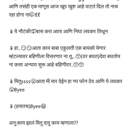
आणि तसंही एक माणूस आज खूप खुश आहे वाटतं दिल तो नाच
रहा होगा ना🤭💃💃
📱ये नौटंकी🤦बास करा आता आणि निघा लवकर तिथून
📱हा...😏😏आता काय बाबा एकुलती एक बायको येणार
म्हंटल्यावर बहिणीला विसरणार ना तू....🥺(वर बघत)देवा बघतोय
ना कसा अन्याय सुरू आहे बहिणीवर..🥺🥺
📱मितुssss😤आता मी मार देईन हा गप फोन ठेव आणि ये लवकर
😤Byee
📱(हसतच)Byee😆
अनु:काय झालं मितु दादु काय म्हणाला??