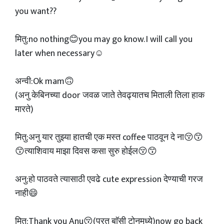
you want??
मितु:no nothing😊you may go know. I will call you
later when necessary☺️
अन्वी:Ok mam🙃
(अनु केबिनच्या door जवळ जाते तेवढ्यातच मिताली तिला हाक
मारते)
मितु:अनु यार तुझ्या हातची एक मस्त coffee पाठवून दे ना😚😙
😙त्याशिवाय माझा दिवस कसा सुरु होईल😚😙
अनु:हो पाठवते त्यासाठी एवढे cute expression देण्याची गरज
नाही😄
मितु:Thank you Anu😚(परत बाॅसी टोनमध्ये)now go back