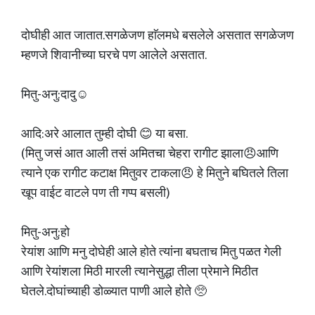
दोघीही आत जातात.सगळेजण हाॅलमधे बसलेले असतात सगळेजण
म्हणजे शिवानीच्या घरचे पण आलेले असतात.
मितु-अनु:दादु☺️
आदि:अरे आलात तुम्ही दोघी 😊 या बसा.
(मितु जसं आत आली तसं अमितचा चेहरा रागीट झाला😠आणि
त्याने एक रागीट कटाक्ष मितुवर टाकला😠 हे मितुने बघितले तिला
खूप वाईट वाटले पण ती गप्प बसली)
मितु-अनु:हो
रेयांश आणि मनु दोघेही आले होते त्यांना बघताच मितु पळत गेली
आणि रेयांशला मिठी मारली त्यानेसुद्धा तीला प्रेमाने मिठीत
घेतले.दोघांच्याही डोळ्यात पाणी आले होते 🥺