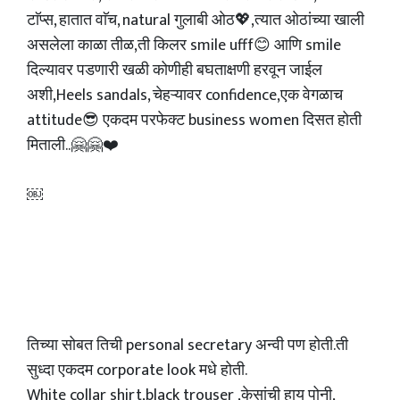
टाॅप्स, हातात वाॅच, natural गुलाबी ओठ💖,त्यात ओठांच्या खाली
असलेला काळा तीळ,ती किलर smile ufff😊 आणि smile
दिल्यावर पडणारी खळी कोणीही बघताक्षणी हरवून जाईल
अशी,Heels sandals, चेहऱ्यावर confidence,एक वेगळाच
attitude😎 एकदम परफेक्ट business women दिसत होती
मिताली..🤗🤗❤️
￼
तिच्या सोबत तिची personal secretary अन्वी पण होती.ती
सुध्दा एकदम corporate look मधे होती.
White collar shirt,black trouser ,केसांची हाय पोनी,