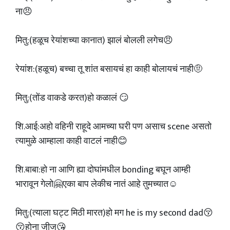
ना😠
मितु:(हळूच रेयांशच्या कानात) झालं बोलली लगेच😠
रेयांश:(हळूच) बच्चा तू शांत बसायचं हा काही बोलायचं नाही🤨
मितु:(तोंड वाकडे करत)हो कळालं 😏
शि.आई:अहो वहिनी राहूदे आमच्या घरी पण असाच scene असतो
त्यामुळे आम्हाला काही वाटलं नाही😊
शि.बाबा:हो ना आणि ह्या दोघांमधील bonding बघून आम्ही
भारावून गेलो🤗एका बाप लेकीच नातं आहे तुमच्यात☺️
मितु:(त्याला घट्ट मिठी मारत)हो मग he is my second dad😚
😚होना जीजु😘