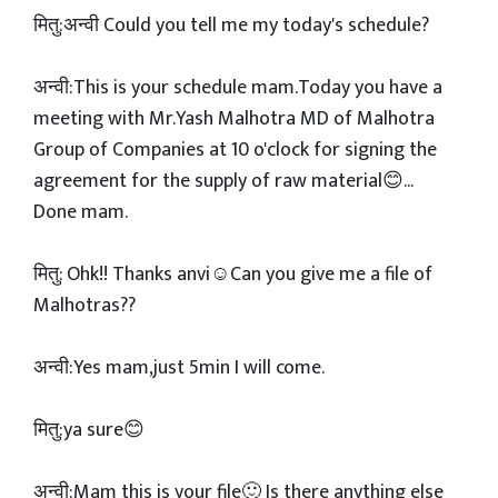
मितु:अन्वी Could you tell me my today's schedule?
अन्वी:This is your schedule mam.Today you have a
meeting with Mr.Yash Malhotra MD of Malhotra
Group of Companies at 10 o'clock for signing the
agreement for the supply of raw material😊...
Done mam.
मितु: Ohk!! Thanks anvi☺️Can you give me a file of
Malhotras??
अन्वी:Yes mam,just 5min I will come.
मितु:ya sure😊
अन्वी:Mam this is your file🙂 Is there anything else