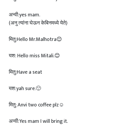
अन्वी:yes mam.
(अनु त्यांना घेऊन केबिनमध्ये येते)
मितु:Hello Mr.Malhotra😊
यश: Hello miss Mitali.😊
मितु:Have a seat
यश:yah sure.🙂
मितु: Anvi two coffee plz☺️
अन्वी:Yes mam I will bring it.