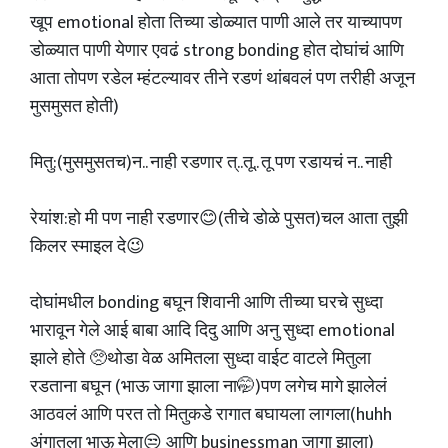
खूप emotional होता तिच्या डोळ्यात पाणी आले तर याच्यापण
डोळ्यात पाणी येणार एवढं strong bonding होत दोघांचं आणि
आता तोपण रडेल म्हंटल्यावर तीने रडणं थांबवलं पण तरीही अजून
मुसमुसत होती)
मितु:(मुसमुसतच)न.. नाही रडणार त्..तू.. तू पण रडायचं न.. नाही
रेयांश:हो मी पण नाही रडणार😊(तीचे डोळे पुसत)चल आता तुझी
किलर स्माइल दे😉
दोघांमधील bonding बघून शिवानी आणि तीच्या घरचे सुध्दा
भारावून गेले आई बाबा आदि दिदु आणि अनु सुध्दा emotional
झाले होते 🥺थोडा वेळ अमितला सुध्दा वाईट वाटले मितुला
रडताना बघून (भाऊ जागा झाला ना🤭)पण लगेच मागे झालेलं
आठवलं आणि परत तो मितुकडे रागात बघायला लागला(huhh
अंगातला भाऊ मेला😒 आणि businessman जागा झाला)