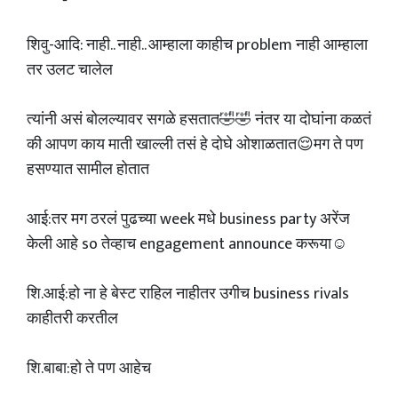
शिवु-आदि: नाही.. नाही.. आम्हाला काहीच problem नाही आम्हाला
तर उलट चालेल
त्यांनी असं बोलल्यावर सगळे हसतात🤣🤣 नंतर या दोघांना कळतं
की आपण काय माती खाल्ली तसं हे दोघे ओशाळतात😌मग ते पण
हसण्यात सामील होतात
आई:तर मग ठरलं पुढच्या week मधे business party अरेंज
केली आहे so तेव्हाच engagement announce करूया☺️
शि.आई:हो ना हे बेस्ट राहिल नाहीतर उगीच business rivals
काहीतरी करतील
शि.बाबा:हो ते पण आहेच