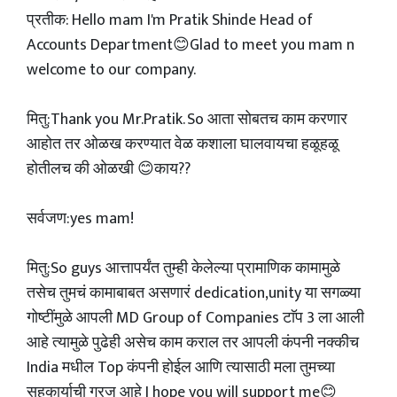
प्रतीक: Hello mam I'm Pratik Shinde Head of
Accounts Department😊Glad to meet you mam n
welcome to our company.
मितु:Thank you Mr.Pratik. So आता सोबतच काम करणार
आहोत तर ओळख करण्यात वेळ कशाला घालवायचा हळूहळू
होतीलच की ओळखी 😊काय??
सर्वजण:yes mam!
मितु:So guys आत्तापर्यंत तुम्ही केलेल्या प्रामाणिक कामामुळे
तसेच तुमचं कामाबाबत असणारं dedication,unity या सगळ्या
गोष्टींमुळे आपली MD Group of Companies टाॅप 3 ला आली
आहे त्यामुळे पुढेही असेच काम कराल तर आपली कंपनी नक्कीच
India मधील Top कंपनी होईल आणि त्यासाठी मला तुमच्या
सहकार्याची गरज आहे I hope you will support me😊