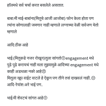
हाॅलमधे सर्व चर्चा करत बसलेले असतात.
बाबा:मी माई-बाबांना(मितुचे आजी आजोबा) फोन केला होता पण
त्यांना कोणालाही जमणार नाही म्हणाले लग्नाच्या वेळी सर्वजण येतो
म्हणाले
आदि:ठीक आहे
भाई:(मितुकडे नजर रोखून)तुला सांगतो🤨engagement मधे
पुढे पुढे करायचं नाही मला तुझ्यामुळे आदिच्या engagement मधे
काही अडथळा नको आहे😠
मितुला खूप वाईट वाटले हे ऐकून पण तीने तसं दाखवलं नाही..😔
आदि-रेयांश:अरे भाई पण..
भाई:मी शेवटचं सांगत आहे🤨