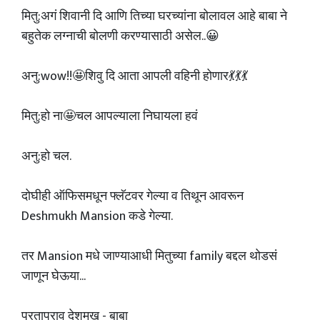
मितु:अगं शिवानी दि आणि तिच्या घरच्यांना बोलावल आहे बाबा ने
बहुतेक लग्नाची बोलणी करण्यासाठी असेल..😀
अनु:wow!!🤩शिवु दि आता आपली वहिनी होणार💃💃💃
मितु:हो ना🤩चल आपल्याला निघायला हवं
अनु:हो चल.
दोघीही ऑफिसमधून फ्लॅटवर गेल्या व तिथून आवरून
Deshmukh Mansion कडे गेल्या.
तर Mansion मधे जाण्याआधी मितुच्या family बद्दल थोडसं
जाणून घेऊया...
प्रतापराव देशमुख - बाबा