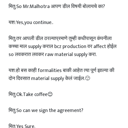
मितु:So Mr.Malhotra आपण डील विषयी बोलायचे का?
यश:Yes,you continue..
मितु:तर आपली डील ठरल्याप्रमाणे तुम्ही कधीपासून कंपनीला
कच्चा माल supply कराल bcz production वर affect होईल
so लवकरात लवकर raw material supply करा.
यश:हो बस काही formalities बाकी आहेत त्या पूर्ण झाल्या की
दोन‌ दिवसात material supply केलं जाईल.🙂
मितु:Ok.Take coffee😊
मितु:So can we sign the agreement?
मितु:Yes Sure.