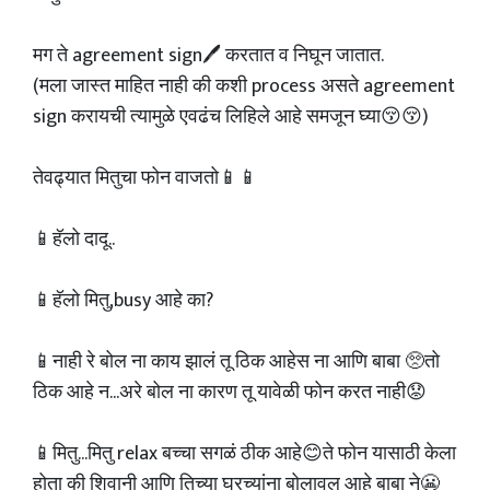
मग ते agreement sign🖊️ करतात व निघून जातात.
(मला जास्त माहित नाही की कशी process असते agreement
sign करायची त्यामुळे एवढंच लिहिले आहे समजून घ्या😚😚)
तेवढ्यात मितुचा फोन वाजतो📱📱
📱हॅलो दादू..
📱हॅलो मितु,busy आहे का?
📱नाही रे बोल ना काय झालं तू ठिक आहेस ना आणि बाबा 🥺तो
ठिक आहे न...अरे बोल ना कारण तू यावेळी फोन करत नाही😟
📱मितु...मितु relax बच्चा सगळं ठीक आहे😊ते फोन यासाठी केला
होता की शिवानी आणि तिच्या घरच्यांना बोलावल आहे बाबा ने😬