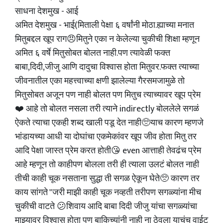
साधना देशमुख - आई
अमित देशमुख - भाई(मिताली पेक्षा ६ वर्षांनी मोठा.ह्याच्या मनात
मितुबद्दल खूप राग😠मितुने एका न केलेल्या चुकीची शिक्षा म्हणून
अमित ६ वर्षे मितुसोबत बोलत नाही.पण त्यावेळी फक्त
बाबा,दिदी,जीजु आणि दादुचा विश्वास होता मितुवर.फक्त त्याच्या
जीवनातील एका महत्त्वाच्या क्षणी झालेल्या गैरसमजामुळे तो
मितुसोबत अजून पण नाही बोलत पण मितुच त्याच्यावर खूप प्रेम
❤️ आहे तो बोलत नसला तरी त्याने indirectly बोललेले सगळं
ऐकते त्याचा एकही शब्द खाली पडू देत नाही🥺याच कारण म्हणजे
भांडायच्या आधी या दोघांचा एकमेकांवर खूप जीव होता मितु तर
आदि पेक्षा जास्त प्रेम करत होती😘 even आत्ताही तेवढंच प्रेम
आहे म्हणून तो काहीपण बोलला तरी ही त्याला उलटं बोलत नाही
तीची काही चूक नसताना सुद्धा ती सगळ ऐकून घेते🥺 कारण तर
काय सांगते "जरी माझी काही चूक नव्हती तरीपण सगळ्यांना मीच
चुकीची वाटते 😕शिवाय आदि बाबा दिदी जीजु यांचा सगळ्यांचा
माझ्यावर विश्वास होता पण बाकिच्यांनी नाही ना ठेवला याचंच वाईट