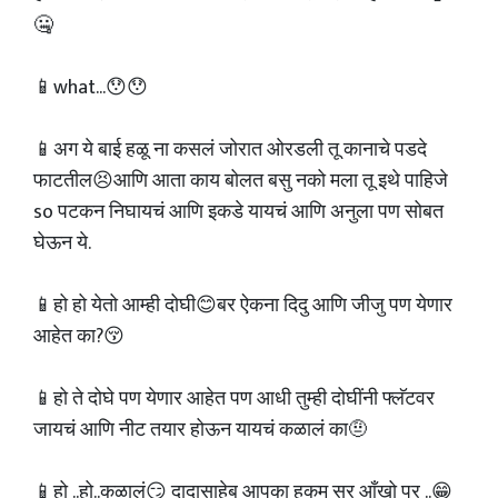
🤐
📱what...😯😯
📱अग ये बाई हळू ना कसलं जोरात ओरडली तू कानाचे पडदे
फाटतील😣आणि आता काय बोलत बसु नको मला तू इथे पाहिजे
so पटकन निघायचं आणि इकडे यायचं आणि अनुला पण सोबत
घेऊन ये.
📱हो हो येतो आम्ही दोघी😊बर ऐकना दिदु आणि जीजु पण येणार
आहेत का?😚
📱हो ते दोघे पण येणार आहेत पण आधी तुम्ही दोघींनी फ्लॅटवर
जायचं आणि नीट तयार होऊन यायचं कळालं का🤨
📱हो ..हो..कळालं😏 दादासाहेब आपका हुकुम सर आँखो पर ..😁