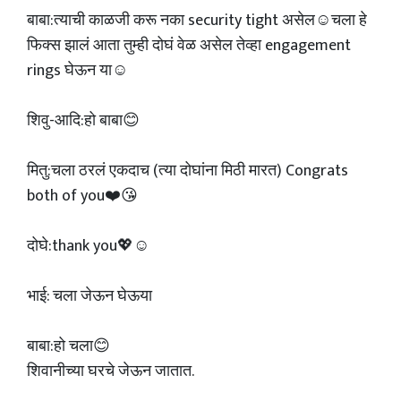
बाबा:त्याची काळजी करू नका security tight असेल☺️चला हे
फिक्स झालं आता तुम्ही दोघं वेळ असेल तेव्हा engagement
rings घेऊन या☺️
शिवु-आदि:हो बाबा😊
मितु:चला ठरलं एकदाच (त्या दोघांना मिठी मारत) Congrats
both of you❤️😘
दोघे:thank you💖☺️
भाई: चला जेऊन घेऊया
बाबा:हो चला😊
शिवानीच्या घरचे जेऊन जातात.