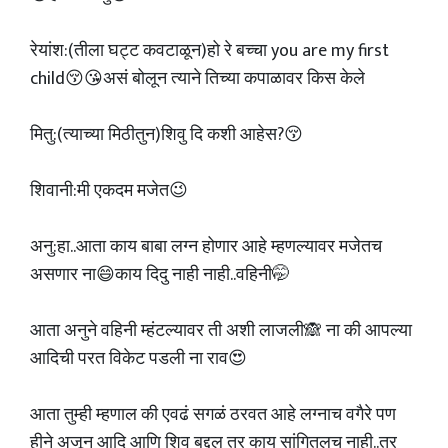
रेयांश:(तीला घट्ट कवटाळून)हो रे बच्चा you are my first
child😚😘असं बोलून त्याने तिच्या कपाळावर किस केले
मितु:(त्याच्या मिठीतुन)शिवु दि कशी आहेस?😚
शिवानी:मी एकदम मजेत😉
अनु:हा..आता काय बाबा लग्न होणार आहे म्हणल्यावर मजेतच
असणार ना😄काय दिदु नाही नाही..वहिनी🤭
आता अनुने वहिनी म्हंटल्यावर ती अशी लाजली🙈 ना की आपल्या
आदिची परत विकेट पडली ना राव😍
आता तुम्ही म्हणाल की एवढं सगळं ठरवत आहे लग्नाच वगैरे पण
हीने अजून आदि आणि शिवु बद्दल तर काय सांगितलच नाही..तर