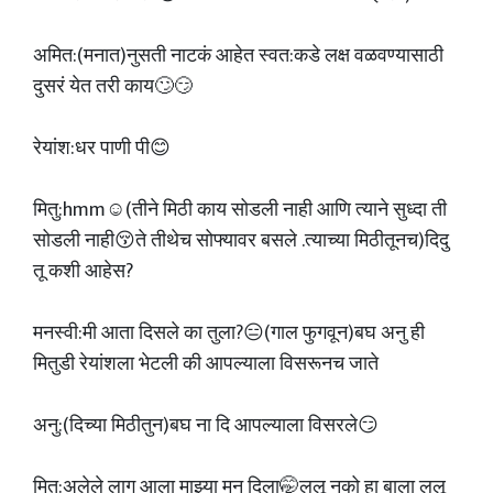
अमित:(मनात)नुसती नाटकं आहेत स्वत:कडे लक्ष‌ वळवण्यासाठी
दुसरं येत तरी काय🙄😏
रेयांश:धर पाणी पी😊
मितु:hmm☺️(तीने मिठी काय सोडली नाही आणि त्याने सुध्दा ती
सोडली नाही😚ते तीथेच सोफ्यावर बसले .त्याच्या मिठीतूनच)दिदु
तू कशी आहेस?
मनस्वी:मी आता दिसले का तुला?😑(गाल फुगवून)बघ अनु ही
मितुडी रेयांशला भेटली की आपल्याला विसरूनच जाते
अनु:(दिच्या मिठीतुन)बघ ना दि आपल्याला विसरले😏
मितु:अलेले लाग आला माझ्या मनु दिला🤭ललू नको हा बाला ललू