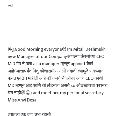
￼
मितु:Good Morning everyone😊I'm Mitali Deshmukh
new Manager of our Company.आपल्या कंपनीच्या CEO
M.D मॅम ने मला as a manager म्हणून appoint केलं
आहे(आत्तापर्यंत मितु कोणासमोर आली नव्हती त्यामुळे सगळ्यांना
फक्त एवढेच माहीती आहे की कंपनीची ओनर आणि CEO कोणी
MD म्हणून आहे आणि ती लंडनला असते so ओळखायचा प्रश्नच
येत नाही🤭😁) and meet her my personal secretary
Miss.Anvi Desai.
त्यातला एक जण उभा रहातो