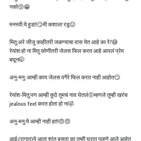
नको😚😁
मनस्वी:ये हुड!!😏मी कशाला रडू😑
मितु:अरे जीजु काहीतरी जळण्याचा वास येत आहे का रे?😅
रेयांश:हो ना मितु कोणीतरी जेलस फिल करत आहे आपलं प्रेम
बघून🤭
अनु-मनु: आम्ही काय जेलस वगैरे फिल करत नाही आहोत😏
रेयांश-मितु:पण आम्ही कुठे तुमचं नाव घेतलं🤨म्हणजे तुम्ही खरंच
jealous feel करत होता हो ना🤣
अनु-मनु:ये आम्ही नाही हा!!😠😠
आई:(रागात)ये आता शांत बसता का तुम्ही घरात पाहुणे आले आहेत