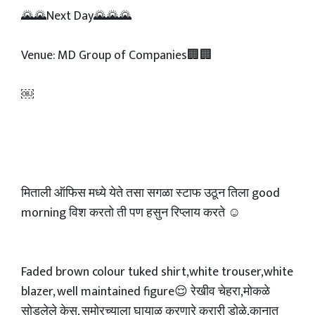
🌄🌄Next Day🌄🌄🌄
Venue: MD Group of Companies🏢🏢
￼
मिताली ऑफिस मध्ये येते तसा सगळा स्टाफ उठून तिला good
morning विश करतो ती पण हसुन रिप्लाय करते ☺️
Faded brown colour tuked shirt,white trouser,white
blazer, well maintained figure😌 रेखीव चेहरा,मोकळे
सोडलेले केस, समोरच्याला घायाळ करणारे करारी डोळे,कानात