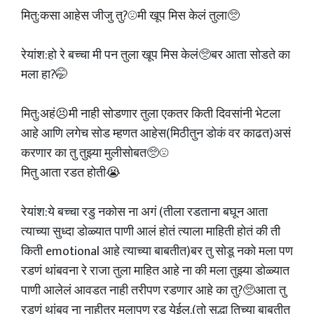
मितु:कसा आहेस जीजु तु?☹️मी खूप मिस केलं तुला🥺
रेयांश:हो रे बच्चा मी पन तुला खूप मिस केलं🥺बर आता सोडते का
मला हा?🤭
मितु:अहं😣मी नाही सोडणार तुला एकतर किती दिवसांनी भेटला
आहे आणि लगेच सोड म्हणत आहेस(मिठीतुन डोकं वर काढत)असं
करणार का तु तुझ्या मुलीसोबत🥺☹️
मितु‌ आता रडत होती😭
रेयांश:ये बच्चा रडु नकोस ना अगं (तीला रडताना बघून आता
त्याच्या सुध्दा डोळ्यात पाणी आलं होतं त्याला माहिती होतं की ती
किती emotional आहे त्याच्या बाबतीत)बर तु सोडू नको मला पण
रडणं थांबवना रे राजा तुला माहित आहे ना की मला तुझ्या डोळ्यात
पाणी आलेलं आवडत नाही तरीपण रडणार आहे का तु?🥺आता तु
रडणं थांबव ना नाहीतर मलापण रडू येईल.(तो सुद्धा तिच्या बाबतीत