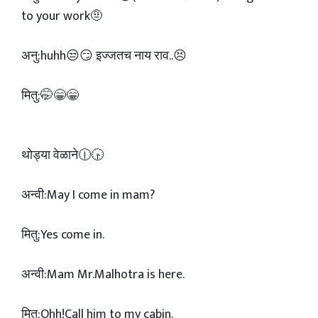
to your work🤨
अनु:huhh😒😏 इज्जतच नाय राव..😣
मितु:🤭😁😁
थोड्या वेळाने🕧🕟
अन्वी:May I come in mam?
मितु:Yes come in.
अन्वी:Mam Mr.Malhotra is here.
मितु:Ohh!Call him to my cabin.