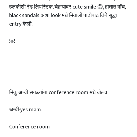
हलकीशी रेड लिपस्टिक, चेहऱ्यावर cute smile 😊, हातात वाॅच,
black sandals अशा look मधे मिताली पाठोपाठ तिने सुद्धा
entry केली.
￼
मितु: अन्वी सगळ्यांना conference room मधे बोलव.
अन्वी:yes mam.
Conference room