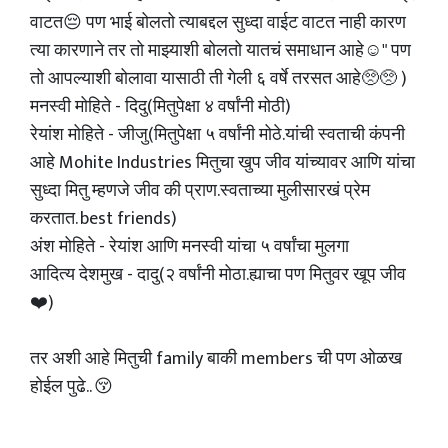
वाटत😔 पण भाई बोलतो त्याबद्दल सुध्दा वाईट वाटत नाही कारण
त्या कारणाने तर तो माझ्याशी बोलतो यातचं समाधान आहे☺️" पण
तो आपल्याशी बोलावा यासाठी ती गेली ६ वर्षे तरसत आहे🥺🥺 )
मनस्वी मोहिते - दिदु(मितुपेक्षा ४ वर्षांनी मोठी)
रेयांश मोहिते - जीजु(मितुपेक्षा ५ वर्षांनी मोठे.यांची स्वताची कंपनी
आहे Mohite Industries मितुचा खुप जीव यांच्यावर आणि यांचा
सुध्दा मितु म्हणजे जीव की प्राण.स्वताच्या मुलीसारखं प्रेम
करतात. best friends)
अंश मोहिते - रेयांश आणि मनस्वी यांचा ५ वर्षांचा मुलगा
आदित्य देशमुख - दादु(२ वर्षांनी मोठा.ह्याचा पण मितुवर खूप जीव
❤️)
तर अशी आहे मितुची family बाकी members ची पण ओळख
होईल पुढे.. 😚