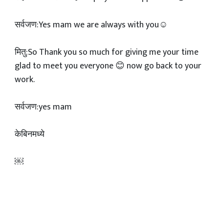
सर्वजण:Yes mam we are always with you☺️
मितु:So Thank you so much for giving me your time
glad to meet you everyone 😊 now go back to your
work.
सर्वजण:yes mam
केबिनमध्ये
￼