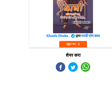
Khushi Dhoke..️️️
द्वारा
मराठी प्रेम कथा
एकूण भाग : 2
शेयर करा