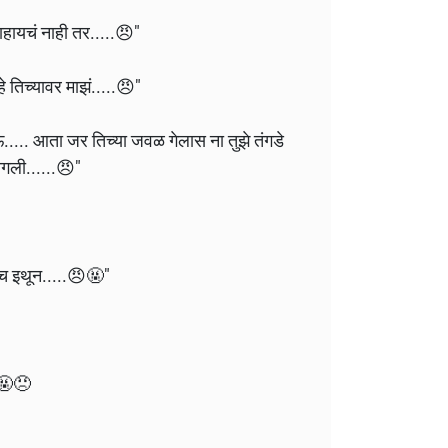
ाहायचं नाही तर.....😠"
हे तिच्यावर माझं.....😠"
.... आता जर तिच्या जवळ गेलास ना तुझे तंगडे
गली......😠"
च इथून.....😠🤬"
.🤬😠