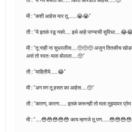
ती : "ये गप बसतो का..... किती ओरडतो आहेस.....🥴"
मी : "कशी आहेस यार तू......😭😭"
ती : "ये इतकं रडू नको.... इथे आहे पाण्याची सुविधा....😂
मी : "तू नाही ना सुधरलीस....🥺🥺🥺 अजुन तितकीच खोडकर
असं तो स्वतः मला बोलला....🥺"
ती : "माहितीये.....😂"
मी : "अग मग तू हसत का आहेस....🥺"
ती : "कारण, कारण..... इतकं करूनही तो मला तुझ्यावर प्र
मी : "....😳😳😳😳😳 काय म्हणजे तू पण.....😳😳😳