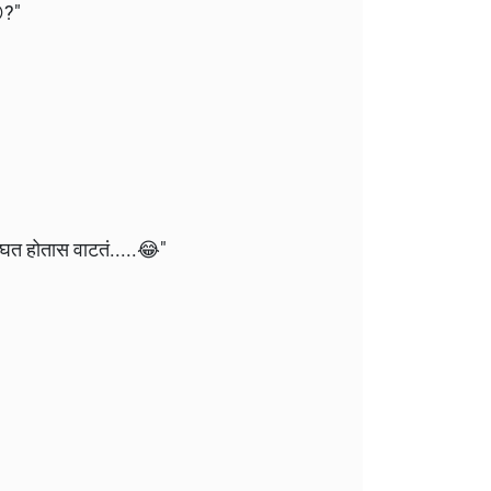
?"
"
बघत होतास वाटतं.....😂"