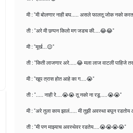
मी : "मी बोलणार नाही बघ..... असले फालतू जोक नको कर
ती : "अरे मी छप्पन किलो मग जडच की....😂😂"
मी : "मूर्ख...😌"
ती : "किती लाजणार अरे.....😂 मला लाज वाटली पाहिजे 
मी : "खूप त्रास होत आहे का ग....😭"
ती : "..... नाही रे....😭😭 तू नको ना रडू.....😭😭"
मी : "अरे तुला काय झालं..... मी तुझी अवस्था बघून रडतो
ती : "मी पण माझ्याच अवस्थेवर रडतेय....😭😭😭😭"