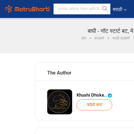
मराठी
बाघी - नॉट स्टार्ट बट, 
होम
कादंबरी
मराठी कादंबरी
The Author
Khushi Dhoke..️️️
फॉलो करा