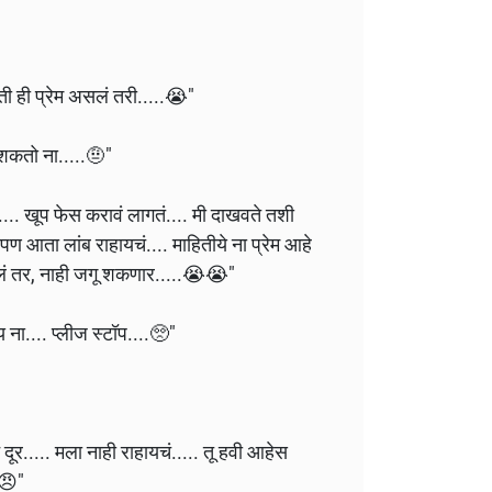
 ही प्रेम असलं तरी.....😭"
शकतो ना.....🤨"
..... खूप फेस करावं लागतं.... मी दाखवते तशी
ण आता लांब राहायचं.... माहितीये ना प्रेम आहे
ालं तर, नाही जगू शकणार.....😭😭"
राय ना.... प्लीज स्टॉप....🥺"
दूर..... मला नाही राहायचं..... तू हवी आहेस
.😠"