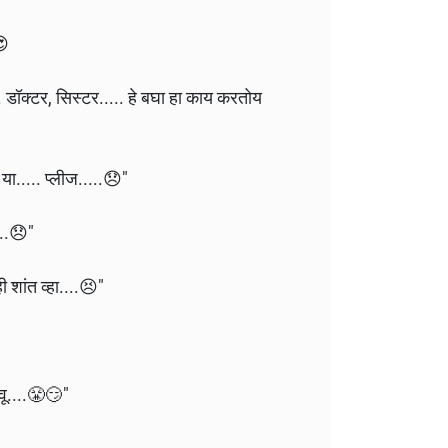
😍
 डॉक्टर, सिस्टर..... हे बघा हा काय करतोय
 या..... प्लीज.....😞"
...😞"
ी शांत व्हा....😣"
वू....😤😏"