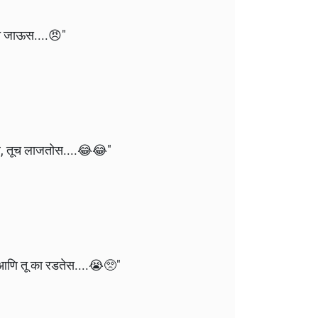
त जाऊस....😠"
तर, तूच लाजतोस....😂😂"
य आणि तू का रडतेस....😭🥺"