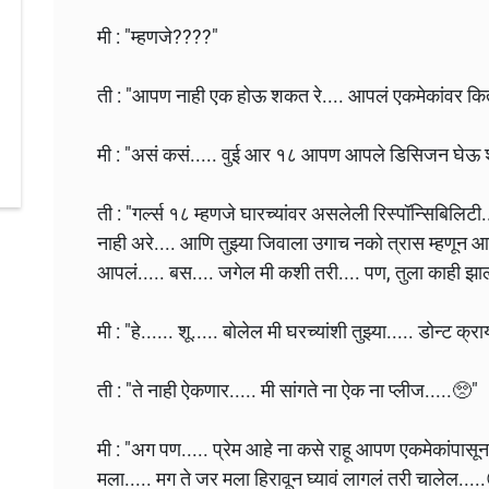
मी : "म्हणजे????"
ती : "आपण नाही एक होऊ शकत रे.... आपलं एकमेकांवर किती
मी : "असं कसं..... वुई आर १८ आपण आपले डिसिजन घेऊ 
ती : "गर्ल्स १८ म्हणजे घारच्यांवर असलेली रिस्पॉन्सिबिलिटी
नाही अरे.... आणि तुझ्या जिवाला उगाच नको त्रास म्हणून आप
आपलं..... बस.... जगेल मी कशी तरी.... पण, तुला काही झ
मी : "हे...... शू..... बोलेल मी घरच्यांशी तुझ्या..... डोन्ट क्
ती : "ते नाही ऐकणार..... मी सांगते ना ऐक ना प्लीज.....🥺"
मी : "अग पण..... प्रेम आहे ना कसे राहू आपण एकमेकांपासून 
मला..... मग ते जर मला हिरावून घ्यावं लागलं तरी चालेल....