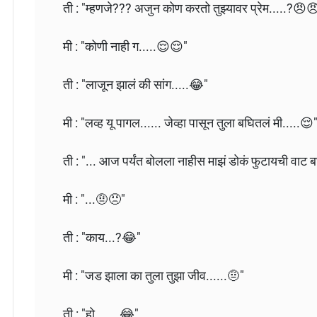
ती : "म्हणजे??? अजुन कोण करतो तुझ्यावर प्रेम.....?😠
मी : "कोणी नाही ग.....😌😌"
ती : "लाजून झालं की सांग.....😂"
मी : "लव्ह यू पागल...... जेव्हा पासून तुला बघितलं मी.....😌
ती : "... आज पर्यंत बोलला नाहीस माझं डोकं फुटायची वाट 
मी : "...🤨😠"
ती : "काय...?😂"
मी : "जड झाला का तुला तुझा जीव......🤨"
ती : "हो.......😂"