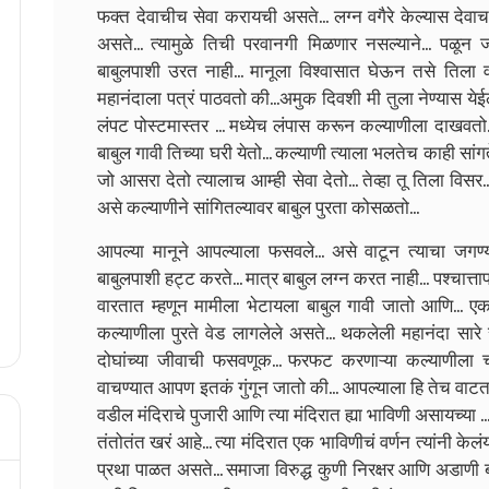
फक्त देवाचीच सेवा करायची असते... लग्न वगैरे केल्यास देवाच
असते... त्यामुळे तिची परवानगी मिळणार नसल्याने... पळून 
बाबुलपाशी उरत नाही... मानूला विश्वासात घेऊन तसे तिला 
महानंदाला पत्रं पाठवतो की...अमुक दिवशी मी तुला नेण्यास येईल 
लंपट पोस्टमास्तर ... मध्येच लंपास करून कल्याणीला दाखवतो..
बाबुल गावी तिच्या घरी येतो... कल्याणी त्याला भलतेच काही सांग
जो आसरा देतो त्यालाच आम्ही सेवा देतो... तेव्हा तू तिला विसर..
असे कल्याणीने सांगितल्यावर बाबुल पुरता कोसळतो...
आपल्या मानूने आपल्याला फसवले... असे वाटून त्याचा जगण्
बाबुलपाशी हट्ट करते... मात्र बाबुल लग्न करत नाही... पश्चात्ता
वारतात म्हणून मामीला भेटायला बाबुल गावी जातो आणि... ए
कल्याणीला पुरते वेड लागलेले असते... थकलेली महानंदा सारे 
दोघांच्या जीवाची फसवणूक... फरफट करणाऱ्या कल्याणीला च
वाचण्यात आपण इतकं गुंगून जातो की... आपल्याला हि तेच वाटत
वडील मंदिराचे पुजारी आणि त्या मंदिरात ह्या भाविणी असायच्या 
तंतोतंत खरं आहे... त्या मंदिरात एक भाविणीचं वर्णन त्यांनी के
प्रथा पाळत असते... समाजा विरुद्ध कुणी निरक्षर आणि अडाणी ब