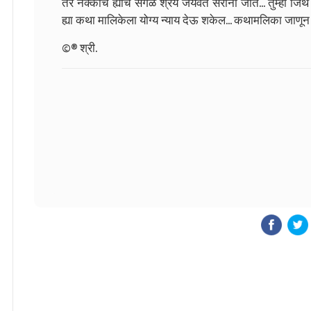
तर नक्कीच ह्याच सगळं श्रेय जयवंत सरांना जात... तुम्ही जि
ह्या कथा मालिकेला योग्य न्याय देऊ शकेल... कथामलिका जाणून घ
©® श्री.