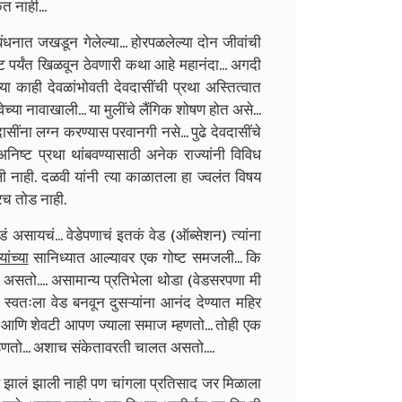
 नाही...
बंधनात जखडून गेलेल्या... होरपळलेल्या दोन जीवांची
ट पर्यंत खिळवून ठेवणारी कथा आहे महानंदा... अगदी
 काही देवळांभोवती देवदासींची प्रथा अस्तित्वात
ेवेच्या नावाखाली... या मुलींचे लैंगिक शोषण होत असे...
ासींना लग्न करण्यास परवानगी नसे... पुढे देवदासींचे
िष्ट प्रथा थांबवण्यासाठी अनेक राज्यांनी विविध
ाली नाही. दळवी यांनी त्या काळातला हा ज्वलंत विषय
रच तोड नाही.
डं असायचं... वेडेपणाचं इतकं वेड (ऑब्सेशन) त्यांना
ांच्या
सानिध्यात आल्यावर एक गोष्ट समजली... कि
असतो.... असामान्य प्रतिभेला थोडा (वेडसरपणा मी
्वतःला वेड बनवून दुसऱ्यांना आनंद देण्यात महिर
आणि शेवटी आपण ज्याला समाज म्हणतो... तोही एक
ड म्हणतो... अशाच संकेतावरती चालत असतो....
र्ण झालं झाली नाही पण चांगला प्रतिसाद जर मिळाला