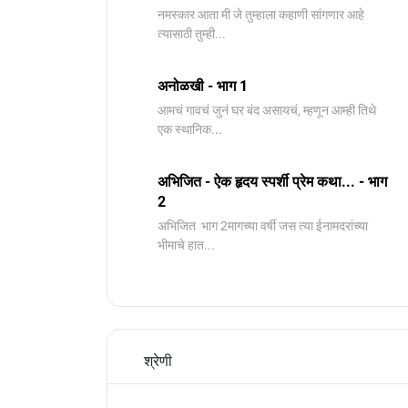
नमस्कार आता मी जे तुम्हाला कहाणी सांगणार आहे
त्यासाठी तुम्ही...
अनोळखी - भाग 1
आमचं गावचं जुनं घर बंद असायचं, म्हणून आम्ही तिथे
एक स्थानिक...
अभिजित - ऐक हृदय स्पर्शी प्रेम कथा... - भाग
2
️अभिजित ️ भाग 2मागच्या वर्षी जस त्या ईनामदरांच्या
भीमाचे हात...
श्रेणी