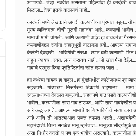
आणायचे... तेव्हा नववीत असताना पहिल्यांदा ही कादंबरी वा
मिळाला... तेव्हा इतकं कळायचं नाही...
कादंबरी मध्ये लेखकाने अगदी कल्याणीच्या प्रेमात पडून... ती
मुख्य व्यक्तिमत्व तीची मुलगी महानंदा आहे... कल्याणी भावी
मामाची मामी चांगली... आणि कल्याणी वाईट हा वाचकांचा गैरसमज ह
कल्याणीबद्दल सर्वांना सहानुभूती वाटायला हवी... आपल्या समा
केलेली देवदासी ... भाविणीची संस्था... त्यात बळी कल्याणी.. तिनं
वाहून घ्यायचं... स्वत: लग्न करायचं नाही... जो खोत पैसा देईल.
गावाचे प्रमुख किंवा प्रतिष्ठितांना खोत म्हणल जात ...
ह्या कथेचा नायक हा बाबुल .. हा मुंबईमधील कॉलेजमध्ये प्राध्य
सहजपणे... गोव्याच्या निसर्गरम्य ठिकाणी राहणाऱ्या ... मामा
रवळनाथाच्या देवळात बाबुलची... सहजपणे गाठ पडते कल्याणीशी.
भावीण... कल्याणीला सारा गाव ठाऊक... आणि सारा गावदेखील य
सारे कळू लागते... आपल्या मामांचे आणि भाविणीचे संबंध काय आ
आहे आणि ती आतल्याआत फक्त तडपत असते... अशाचवेळी बा
महानंदाशी. तिला सगळेच मानू म्हनेतात... मानूच्या सौंदर्यामुळे
असा निर्धार करतो प पण एक भावीण असल्याने.. कल्याणीला हे 