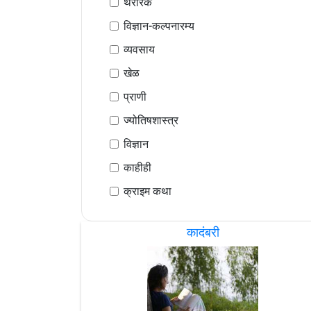
थरारक
विज्ञान-कल्पनारम्य
व्यवसाय
खेळ
प्राणी
ज्योतिषशास्त्र
विज्ञान
काहीही
क्राइम कथा
कादंबरी