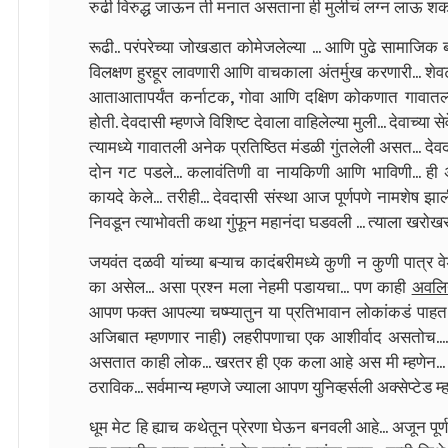
रुढी विरुद्ध जाऊन ती मनात असताना ही मुलीचं लग्न लाऊ शकत
रूढी.. परंपरेच्या जोखडात कोमेजलेल्या ... आणि पुढे सामाजिक 
विलक्षण हुरहूर लावणारी आणि वाचकाला अंतर्मुख करणारी... शेव
आताआतापर्यंत कर्नाटक, गोवा आणि दक्षिण कोकणात गावातल्या
होती. देवदासी म्हणजे विशिष्ट देवाला वाहिलेल्या मुली... देवाच्या स
त्यामध्ये गावातली अनेक प्रतिष्ठित मंडळी गुंतलेली असत... देवद
दोन गट पडले... कलावंतिणी वा नायकिणी आणि भाविणी... ही अन
कायदे केले... तरीही... देवदासी संस्था आज पूर्णपणे नामशेष झ
निवडून त्याभोवती कथा गुंफून महानंदा घडवली ... त्याला खरोख
जयवंत दळवी यांच्या बऱ्याच कादंबरीमध्ये कुणी न कुणी पात्र वे
का असेल... असा प्रश्न मला नेहमी पडायचा... पण काही
अवलिय
आपण फक्त आपल्या चष्म्यातुन या प्रतिभावान लोकांकडं पाहत 
अजिबात म्हणणार नाही) लहरीपणाचा एक आशीर्वाद असतोच.... स
असतात काही लोक... खरतर ही एक कला आहे अस मी म्हणेन... 
ठराविक... सर्वमान्य म्हणजे ज्याला आपण युनिव्हर्सली अक्सेप्टे
धूम मेट हि ह्याच कथेतून प्रेरणा घेऊन बनवली आहे... अजून पू