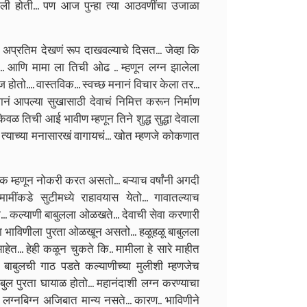
चली होती... पण आज पुन्हा त्या आठवणींचा उजाळा
च अप्रतिम देखणं रूप दाखवल्याचे दिसत... जेव्हा कि
ण ... आणि मामा ला तिची ओढ .. म्हणून लग्न झालेला
ोतो.... वास्तविक... स्वच्छ मनानं विचार केला तर...
जानं आपल्या सुखासाठी देवाचं निमित्त करून निर्माण
 केवळ तिची आई भावीण म्हणून तिने शुद्ध सुद्धा देवाला
... त्याच्या मनासारखं वागायचं... खोत म्हणजे कोकणात
ापक म्हणून नोकरी करत असतो... बऱ्याच वर्षांनी अगदी
-मामींकडे सुटीमध्ये राहावयास येतो... गावातल्याच
.. कल्याणी बाबुलला ओळखते... देवाची सेवा करणारी
ा भाविणीला पुरता ओळखून असतो... हळूहळू बाबुलला
हेत... हेही कळून चुकते कि.. मामीला हे सारे माहीत
बुलची गाठ पडते कल्याणीच्या मुलीशी म्हणजेच
 बाबुल पुरता घायाळ होतो... महानंदाशी लग्न करण्याचा
लग्नबिग्न अजिबात मान्य नसते... कारण.. भाविणीने