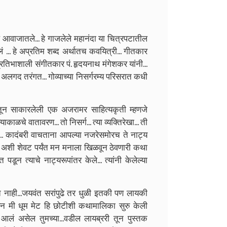
सुरेल आवाजातले... हे गाजलेले महानंदा या चित्रपटातील
ं ... हे अप्रतिम शब्द अर्थातच कवयित्री... गीतकार
. प्रतिभाशाली संगीतकार पं. हृदयनाथ मंगेशकर यांनी...
अलगद तरंगत... गोव्याच्या निसर्गरम्य परिसरात कधी
ीतून साकारलेली एक अजरामर साहित्यकृती म्हणजे
काळचे वातावरण... तो निसर्ग... त्या व्यक्तिरेखा... ती
.. कादंबरी वाचताना आपल्या नजरेसमोरच ते नाट्य
. अशी शेवट पर्यंत मन मनाला खिळवून ठेवणारी कथा
 पडून त्याचे नाट्यरूपांतर केले... त्यांनी केलेल्या
त नाही...जयवंत सरांपुढे तर धुळी इतकी पण लायकी
रून मी धूम मेट हि छोटीशी कथामालिका सुरु केली
आलं असेल तुमच्या...वडील लायब्ररी तून पुस्तक