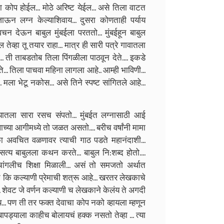
ा कोप होईल... मोठे अरिष्ट येईल... असे तिला वाटत
जाऊन लग्न केल्याशिवाय... दुसरा कोणताही पर्याय
वचन देऊन बाबुल मुंबईला परततो...
मुंबईहून बाबुल
तेव्हा तू तयार राहा... मात्र ही सारी पत्रे गावातला
. ती ताबडतोब तिला पिंगळीला पाठवून देते.... इकडे
ते... तिला पाचवा महिना लागला आहे.. आम्ही भाविणी...
. मला भेटू नकोस... असे तिने स्पष्ट सांगितले आहे...
यातला सारा रसच संपतो... मुंबईत लग्नासाठी आई
पाच्या आगीमध्ये तो जळत असतो.... बरीच वर्षांनी मामा
का अवचित वळणावर त्याची गाठ पडते महानंदाशी...
सत्य बाबुलला कथन करते... बाबुल नि:शब्द होतो....
ांगलीच शिक्षा मिळाली... असं तो समजतो अर्थात
 कि कल्याणी प्रेमाची शत्रू आहे... खरतर लेखकाचे
... शेवट जे वर्णन कल्याणी च लेखकाने केलंय ते अगदी
लंय... पण ती तर फक्त देवाचा कोप नको व्हायला म्हणून
ापड्याला काहीच बोलायचं हक्क नसतो तेव्हा ... त्या