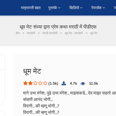
﻿मातृभारती बद्दल
पुस्तके 
व्हिडियो 
पेपरबॅक 
ज
धूम मेट संध्या द्वारा प्रेम कथा मराठी में पीडीएफ
होम
कादंबरी
मराठी कादंबरी
धूम मेट - कादंबरी
धूम मेट
धूम मेट
(1.5k)
4.7k
11.5k
मागे उभा मंगेश.. पुढे उभा मंगेश...
माझ्याकडे... देव माझा पाहतो आहे
संसारी आनंद भोगी...
विरागी... की म्हणू भोगी...?
विरागी... की म्हणू भोगी...?