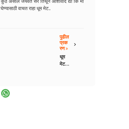
थे कुठे असाल जयवंत सर तिथून आशीर्वाद द्या कि मी
ेण्यासाठी वाचत राहा धूम मेट..
पुढील
›
प्रक
रण
धूम
मेट -
१.०