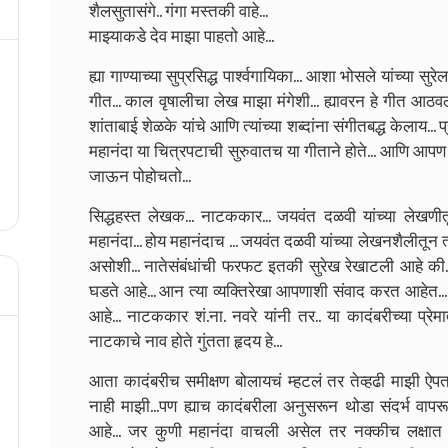
शैलसुतासंगे.. गंगा मस्तकी वाहे...
माझ्याकडे देव माझा पाहतो आहे...
ह्या गाण्याच्या सुप्रसिद्ध पार्श्वगायिका... आशा भोसले यांच्या 
गीत... काल वृषालीचा लेख माझा मंगेशी... ह्यावरन हे गीत आठवल
शांताबाई शेळके यांचे आणि त्यांच्या शब्दांना संगीतबद्ध केलाय..
महानंदा या चित्रपटाची सुरुवातच या गीताने होते... आणि आपण 
जाऊन पोहोचतो...
सिद्धहस्त लेखक... नाटककार... जयवंत दळवी यांच्या लेखण
महानंदा... होय महानंदाच ... जयवंत दळवी यांच्या लेखनशैलीतून त्या
असोशी... नातेसंबंधांची फरफट इतकी सुरेख रेखाटली आहे की.
घडते आहे... आन त्या व्यक्तिरेखा आपणाशी संवाद करत आहेत..
आहे... नाटककार शं.ना. नवरे यांनी तर.. या कादंबरीच्या प्रेमात
नाटकाचे नाव होते गुंतता हृदय हे...
आता कादंबरीच समीक्षण बोलायचं म्हटलं तर तेव्हढी माझी ऐप
नाही माझी...पण ह्याच कादंबरीला अनुसरून थोडा संदर्भ वाप
आहे... जर कुणी महानंदा वाचली असेल तर नक्कीच लक्षात 