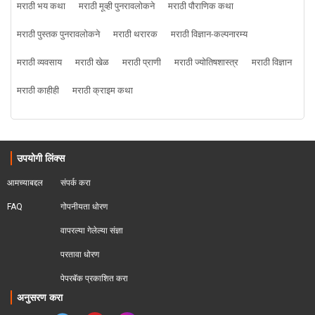
मराठी भय कथा
मराठी मूव्ही पुनरावलोकने
मराठी पौराणिक कथा
मराठी पुस्तक पुनरावलोकने
मराठी थरारक
मराठी विज्ञान-कल्पनारम्य
मराठी व्यवसाय
मराठी खेळ
मराठी प्राणी
मराठी ज्योतिषशास्त्र
मराठी विज्ञान
मराठी काहीही
मराठी क्राइम कथा
उपयोगी लिंक्स
आमच्याबद्दल
संपर्क करा
FAQ
गोपनीयता धोरण
वापरल्या गेलेल्या संज्ञा
परतावा धोरण 
पेपरबॅक प्रकाशित करा
अनुसरण करा