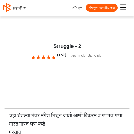
☰
लॉग इन
தமிழ்
विनामूल्य प्रकाशित करा
Struggle - 2
(1.5k)
11.9k
5.8k
चहा घेतल्या नंतर मंगेश निघून जातो आणी विक्रम व गणपत गप्पा
मारत मारत घरा कडे
परतात.