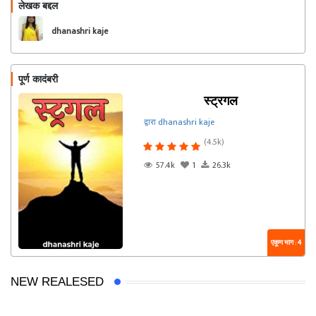
लेखक बद्दल
फॉलो करा
dhanashri kaje
पूर्ण कादंबरी
स्ट्रगल
द्वारा dhanashri kaje
(4.5k)
57.4k
1
26.3k
एकूण भाग : 4
NEW REALESED