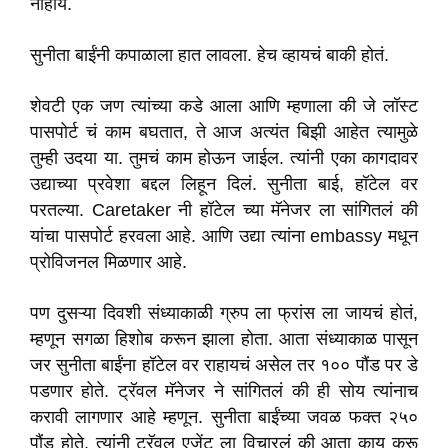
नाहीये.
सुनीता बाईंनी कपाळाला हात लावला. हेच व्हायचं बाकी होतं.
शेवटी एक जण त्यांच्या कडे आला आणि म्हणाला की जे लॉस्ट
पासपोर्ट चं काम बघतात, ते आज अत्यंत बिझी आहेत त्यामुळे
तुम्ही उदया या. तुमचं काम होऊन जाईल. त्यांनी एका कागदावर
उद्याच्या प्रवेशा बद्दल लिहून दिलं. सुनीता बाई, हॉटेल वर
परतल्या. Caretaker नी हॉटेल च्या मॅनेजर ला सांगितलं की
यांचा पासपोर्ट हरवला आहे. आणि उद्या त्यांना embassy मधून
प्रोविजनल मिळणार आहे.
पण दुसऱ्या दिवशी संध्याकाळी ग्रुप ला फ्रांस ला जायचं होतं,
म्हणून सगळा हिशोब करून झाला होता. आता संध्याकाळ पासून
जर सुनीता बाईंना हॉटेल वर राहायचं असेल तर १०० पौंड पर डे
पडणार होते. ट्रॅवल मॅनेजर ने सांगितलं की ही सोय त्यांनाच
करावी लागणार आहे म्हणून. सुनीता बाईंच्या जवळ फक्त २५०
पौंड होते. त्यांनी ट्रॅवल एजेंट ला विचारलं की आता काय करू