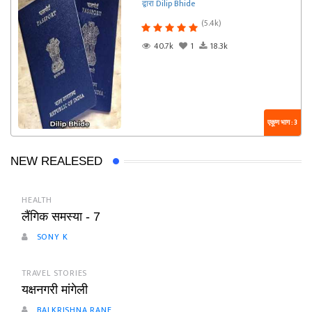
द्वारा Dilip Bhide
(5.4k)
40.7k
1
18.3k
एकूण भाग : 3
NEW REALESED
HEALTH
लैंगिक समस्या - 7
SONY K
TRAVEL STORIES
यक्षनगरी मांगेली
BALKRISHNA RANE