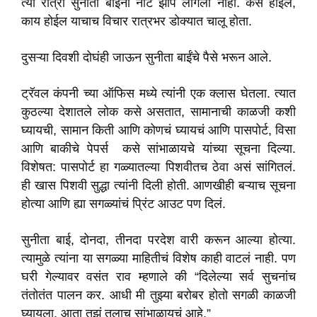
त्या रात्री सुनीता बाईंना नीट झोप लागली नाही. कसं होईल,
काय होईल याचाच विचार रात्रभर डोक्यात चालू होता.
दुसऱ्या दिवशी दोघंही जाऊन सुनीता बाईंचे पैसे भरून आले.
ट्रॅवल कंपनी च्या ऑफिस मध्ये त्यांनी एक क्लास घेतला. त्यात
कुठल्या देशातले लोक कसे असतात, सामानाची काळजी कशी
घ्यायची, सामान किती आणि कोणचं घ्यायचं आणि पासपोर्ट, विसा
आणि बाकीचे पेपर्स कसे सांभाळायचे यांच्या सूचना दिल्या.
विशेषत: पासपोर्ट हा गळ्यातल्या पिशवीतच ठेवा असं सांगितलं.
ही खास पिशवी सुद्धा त्यांनी दिली होती. आणखीही बऱ्याच सूचना
होत्या आणि ह्या सगळ्यांचं प्रिंट आउट पण दिलं.
सुनीता बाई, दोनदा, तीनदा परदेश वारी करून आल्या होत्या.
त्यामुळे त्यांना या सगळ्या माहितीचं विशेष काही वाटलं नाही. पण
घरी गेल्यावर वसंत राव म्हणाले की “दिलेल्या सर्व सुचनांच
तंतोतंत पालन कर. आधी मी तुझ्या बरोबर होतो सगळी काळजी
घ्यायला. आता तुझं तुलाच सांभाळायचं आहे.”