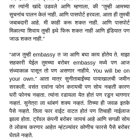
तर त्यांनी खांदे उडवले आणि म्हणाला, की “तुम्ही आमच्या
सुचनांच पालन केलं नाही. आणि पासपोर्ट हरवला. आता ही तुमची
जबाबदारी आहे. मी काही करू शकत नाही. आणि पासपोर्ट
मिळाल्या शिवाय तुम्ही इथे फिरू शकत नाही आणि इंडियात पण
जाऊ शकत नाही.”
“आज तुम्ही embassy त जा आणि बघा काय होतेय ते. माझा
सहकारी येईल तुमच्या बरोबर embassy मध्ये पण आज
संध्याकाळ पासून तो पण असणार नाहीये. You will be on
your own.” आता मात्र सुनीताबाईंच्या पायाखालची जमीन
सरकली. वसंत रावांना फोन करायची पण सोय नव्हती कारण
घरी फोनच नव्हता. त्यांना रडायला येत होतं पण रडून भागणार
नव्हतं. सुनेत्रा ला थांबणं शक्य नव्हतं. तिच्या ही जवळ इतके
पैसे नव्हते. तिला फार वाईट वाटत होतं पण तिचाही नाईलाज
झाला होता. ट्रॅवल कंपनी बरोबर जायचं आहे आणि सगळी सोय
ते लोकच करणार आहेत म्हंटल्यांवर कोणीच फारसे पैसे बरोबर
घेतले नव्हते.