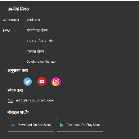
उपयोगी लिंक्स
आमच्याबद्दल
संपर्क करा
FAQ
गोपनीयता धोरण
वापरल्या गेलेल्या संज्ञा
परतावा धोरण 
पेपरबॅक प्रकाशित करा
अनुसरण करा
संपर्क करा
info@matrubharti.com
मोबाइल अॅप
Download On App Store
Download On Play Store