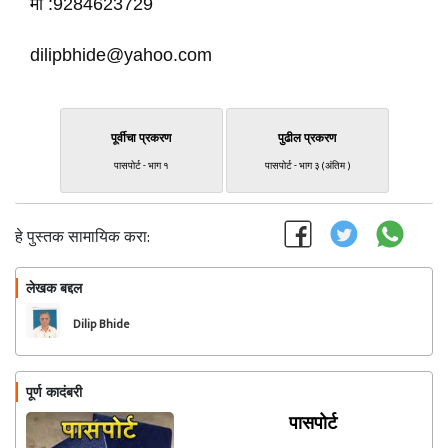
मो :9284623729
dilipbhide@yahoo.com
पूर्वीचा प्रकरण
पुढील प्रकरण
पासपोर्ट - भाग १
पासपोर्ट - भाग ३ (अंतिम )
हे पुस्तक सामायिक करा:
लेखक बद्दल
फॉलो करा
Dilip Bhide
पूर्ण कादंबरी
पासपोर्ट