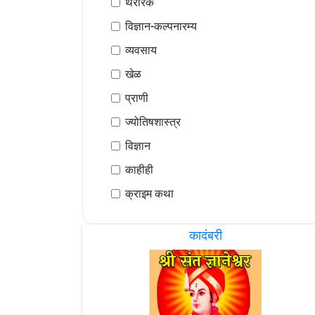
थरारक
विज्ञान-कल्पनारम्य
व्यवसाय
खेळ
प्राणी
ज्योतिषशास्त्र
विज्ञान
काहीही
क्राइम कथा
कादंबरी