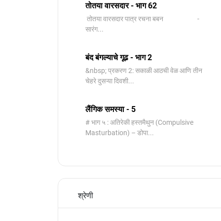
तोतया वारसदार - भाग 62
तोतया वारसदार पात्र रचना बबन -
सारंग...
बंद बंगल्याचे गूढ - भाग 2
&nbsp; प्रकरण 2: सकाळी आठची वेळ आणि तीन
चेहरे दुसऱ्या दिवशी...
लैंगिक समस्या - 5
# भाग ५ : अतिरेकी हस्तमैथुन (Compulsive
Masturbation) – डोपा...
श्रेणी