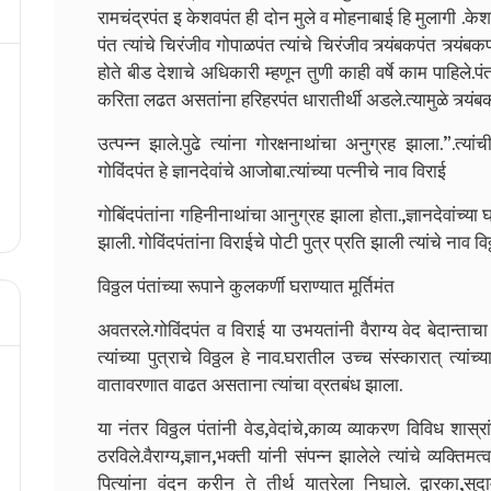
रामचंद्रपंत इ केशवपंत ही दोन मुले व मोहनाबाई हि मुलागी .क
पंत त्यांचे चिरंजीव गोपाळपंत त्यांचे चिरंजीव त्र्यंबकपंत त्र्यं
होते बीड देशाचे अधिकारी म्हणून तुणी काही वर्षे काम पाहिले.पं
करिता लढत असतांना हरिहरपंत धारातीर्थी अडले.त्यामुळे त्र्यंबकप
उत्पन्न झाले.पुढे त्यांना गोरक्षनाथांचा अनुग्रह झाला.”.त्यांच
गोविंदपंत हे ज्ञानदेवांचे आजोबा.त्यांच्या पत्नीचे नाव विराई
गोबिंदपंतांना गहिनीनाथांचा आनुग्रह झाला होता.,ज्ञानदेवांच्या 
झाली. गोविंदपंतांना विराईचे पोटी पुत्र प्रति झाली त्यांचे नाव विठ्
विठ्ठल पंतांच्या रूपाने कुलकर्णी घराण्यात मूर्तिमंत
अवतरले.गोविंदपंत व विराई या उभयतांनी वैराग्य वेद बेदान्ताचा 
त्यांच्या पुत्राचे विठ्ठल हे नाव.घरातील उच्च संस्कारात् त्या
वातावरणात वाढत असताना त्यांचा व्रतबंध झाला.
या नंतर विठ्ठल पंतांनी वेड,वेदांचे,काव्य व्याकरण विविध शास्रा
ठरविले.वैराग्य,ज्ञान,भक्ती यांनी संपन्न झालेले त्यांचे व्यक्
पित्यांना वंदन करीन ते तीर्थ यात्रेला निघाले. द्वारका,सु