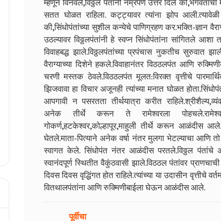
म्हणून विनवले,विठ्ठल पंतांनी नम्रपणे उत्तर दिले की,भगवंताची
सतत घोळत राहिला. कट्ट्यावर त्यांना झोप आली.त्यावेळी
की,सिंधोपंतांच्या सुशील कन्येचे पाणिग्रहण कर.भक्ति-ज्ञान वैराग
उठल्यावर विठ्ठलपंतांनी हे स्वप्न सिंधोपंतांना सांगितले आशा तर
विवाहबद्ध झाले.विठ्ठलपंतांच्या प्रपंचास नुकतीच सुरुवात
वैराग्याच्या दिशेने हकले.विवाहानंतर विठठलपंत आणि रुक्मिणीबाई
चरणी मस्तक ठेवले.विठठलपंत मूलत:विरक्त वृत्तीचे पारमार्थ
झिजवावा हा विचार अजूनही त्यांच्या मनात घोळत होता.सिंधोपंत
आपगावी न पसरतता तीर्थयात्रा करीत राहिले.श्रीशैल्य,व्यं
अनेक तीर्थे करून ते रामेश्वरला पोहचले.रामेश्व
गोकर्ण,हटकेश्वर,कोल्हापूर,माहुली तीर्थे करून आळंदीस आल
घेतले.माता-पित्याने अनेक वर्षा नंतर मुलगा भेटल्याचा आणि तो ग
स्वागत केले. सिंधोपंत नंतर आळंदीस परतले.विठ्ठल पंतांच
स्वानंदपूर्ण स्थितीत वैकुंठवासी झाले.विठठल पंतांवर प्राणचाची स
दिवस दिवस वृद्धिंगत होत राहिले.त्यांच्या या उदासीन वृत्तीचे 
वितथालपंतांना आणि रुक्मिणीबाईला घेऊन आळंदीस आले.
पूर्वीचा