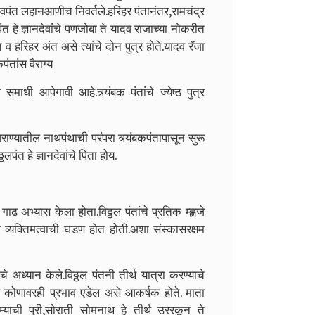
ेशवपंत लहानआणीच निवर्तले.हरिहर पंतानंतर,रामचंद्र
बकपंत हे ज्ञानदेवांचे पणजोबा ते यादव राजाच्या नोकरीत
त व हरिहर अंत असे त्यांचे दोन पुत्र होते.यादव रॅजा
ंतांस वैराग्य
ी समाधी आपेगावी आहे.त्र्यंबक पंतांचे ज्येष्ठ पुत्र
घराण्यातील नाथपंथाची परंपरा त्र्यंबकपंतापासून सुरू
ठलपंत हे ज्ञानदेवांचे पिता होय.
गाढ अभ्यास केला होता.विठ्ठल पंतांचे प्रतिक म्ह्णजे
ंच्या व्यक्तिमत्वाची घडण होत होती.अशा संस्कासरक्षम
ंचे अध्यान केले.विठ्ठल पंतनी तीर्थ यात्रा करण्याचे
तिमत्व कोणावरही प्रभाव एडेल असे आकर्षक होते. माता
दाम्याची पुरी,सोराती सोमनाथ हे तीर्थ उररकून ते