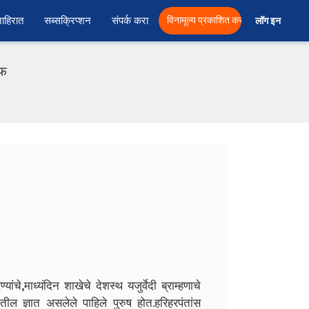
ाहिरात
सब्सक्रिप्शन
संपर्क करा
विनामूल्य प्रकाशित करा
लॉग इन  
एफ
ंचे,माध्यंदिन शाखेचे देशस्थ यजुर्वेदी ब्राम्हणाचे
्यातील ज्ञात असलेले पाहिले पुरुष होत.हरिहरपंतांस