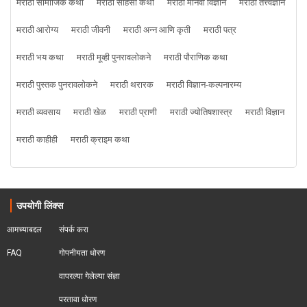
मराठी सामाजिक कथा
मराठी साहसी कथा
मराठी मानवी विज्ञान
मराठी तत्त्वज्ञान
मराठी आरोग्य
मराठी जीवनी
मराठी अन्न आणि कृती
मराठी पत्र
मराठी भय कथा
मराठी मूव्ही पुनरावलोकने
मराठी पौराणिक कथा
मराठी पुस्तक पुनरावलोकने
मराठी थरारक
मराठी विज्ञान-कल्पनारम्य
मराठी व्यवसाय
मराठी खेळ
मराठी प्राणी
मराठी ज्योतिषशास्त्र
मराठी विज्ञान
मराठी काहीही
मराठी क्राइम कथा
उपयोगी लिंक्स
आमच्याबद्दल
संपर्क करा
FAQ
गोपनीयता धोरण
वापरल्या गेलेल्या संज्ञा
परतावा धोरण 