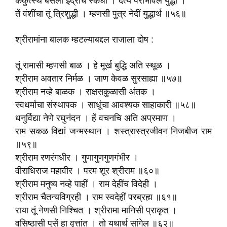
ककुत्स्थ बैसला इंद्राचे स्कंधी । दैत्य पराभविले युद्धीं ।
तें वंशींचा तूं त्रिशुद्धी । म्हणसी पुत्र नेदीं युद्धार्थ ॥५६॥
श्रीरामांना बालक म्हटल्याबद्दल राजाला दोष :
तूं रामासी म्हणसी बाळ । हे मूर्ख बुद्धि अति स्थूळ ।
श्रीराम अवतार निर्मळ । जाण केवळ सुरसाह्या ॥५७॥
श्रीराम नव्हे बाळक । राक्षसकुळासी अंतक ।
स्वधर्माचा संस्थापक । साधूंचा आवश्यक साहाकारी ॥५८॥
धनुर्विद्या नेणे रघुनंदन । हें वचनचि अति अप्रमाण ।
राम सकळ विद्यां जन्मस्थान । शस्त्रास्त्रजीवन निजबीज राम
॥५९॥
श्रीराम रणरंगधीर । गुणागुणगुणगंभीर ।
वीराधिराज महावीर । परम शूर श्रीराम ॥६०॥
श्रीराम मनुष्य नव्हे पाहीं । राम देहींच विदेही ।
श्रीराम चैतन्यविग्रही । राम स्वदेहीं परब्रह्म ॥६१॥
राया तूं नेणसी निश्चित । श्रीरामा मानिसी प्राकृत ।
वसिष्ठासी पुसें हा वृत्तांत । तो यथार्थ सांगेल ॥६२॥