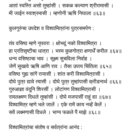
आतां स्वस्ति असो तुम्हांसी । सकळ कल्याण श्रीरामासी ।
मी जाईन स्वाश्रमासी । म्हणोनी ऋषि निघाला ॥६३॥
कुलगुरुंचा उपदेश व विश्वामित्रांना पुत्रसमर्पण :
तंव वसिष्ठ म्हणे नृपवरा । क्षोभवूं नको विश्वामित्रा ।
हा प्रतिसृष्टीचा धात्रा । भस्म कुळगोत्रा क्षणार्धें करील ॥६४॥
धन्य वसिष्ठाचा भाव । सूक्ष्म सुचविला निर्वाह ।
जेणें सुखावे ऋषि आणि राव । तैसा उपाय चिंतिला ॥६५॥
वसिष्ठ गुह्य सांगें रायासी । शांत करी विश्वामित्रासी ।
दोघे पुत्र द्यावे त्यासी । दोघे पुत्र तुम्हांपासी क्रीडनार्थ ॥६६॥
गुरुआज्ञा वंदूनि शिरसीं । लोटांगण विश्वामित्रासी ।
रामलक्ष्मण दिधले तुम्हांसी । दोघे मजपासीं राहूं द्या ॥६७॥
विश्वामित्र म्हणे भले जालें । एके रामें काय नव्हें केलें ।
सवें लक्ष्मणासी दिधले । भाग्य फळले पैं माझे ॥६८॥
विश्वामित्रांचा संतोष व सर्वत्रांना आनंद :