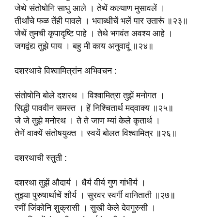
जेथे संतोषोनि साधु आले । तेथें कल्याण मुसावलें ।
तीर्थांचे फळ तेंही पावले । भवाब्धीचें भलें पार उतारूं ॥२३॥
जेथें तुमची कृपादृष्टि पाहे । तेथे भगवंत अवश्य आहे ।
जगद्वंद्य तुझे पाय । बहु मी काय अनुवादूं ॥२४॥
दशरथाचे विश्वामित्रांन अभिवचन :
संतोषोनि बोले दशरथ । विश्वामित्रा तुझें मनोगत ।
सिद्धी पाववीन समस्त । हें निश्चितार्थ मद्‌वाक्य ॥२५॥
जे जे तुझे मनोरथ । ते ते जाण म्यां केले कृतार्थ ।
तेणें वाक्यें संतोषयुक्त । स्वयें बोलत विश्वामित्र ॥२६॥
दशरथाची स्तुती :
दशरथा तुझें औदार्य । धैर्य वीर्य गुण गांभीर्य ।
तुझ्या पुरुषार्थाचें शौर्य । सुरवर स्वर्गी वानिताती ॥२७॥
रणीं जिंकोनि शुक्रासी । सुखी केले देवगुरुसी ।