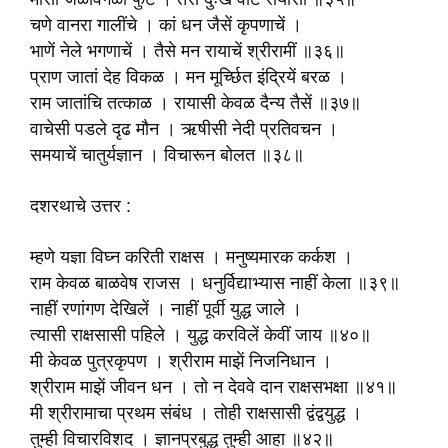
चणे वानरा गालींचे । कां धन जैसें कृपणाचें ।
भाणें नेले भगणाचें । तैसे मन रायाचें श्रीरामीं ॥३६॥
प्राण जातां देह विकळ । मन मूर्च्छित इंद्रियें बरळ ।
राम जातांचि तत्काळ । रायासी केवळ दैन्य तैसें ॥३७॥
वाचेसी पडले दृढ मौन । ऋषीसी नेदी प्रतिवचन ।
समयाचें चातुर्यज्ञान । विचारून बोलत ॥३८॥
दशरथाचे उत्तर :
म्हणे यज्ञा विघ्न करिती राक्षस । मनुष्यमारक कर्कश ।
राम केवळ बाळवेष राजस । धनुर्विद्याभ्यास नाहीं केला ॥३९॥
नाहीं रणांगण देखिलें । नाहीं पूर्वी युद्ध जाले ।
त्यासी राक्षसासी पहिले । युद्ध करविलें केवीं जाय ॥४०॥
मी केवळ पुत्रकृपण । श्रीराम माझें निजनिधान ।
श्रीराम माझें जीवन धन । तो न देववे दान राक्षसभक्षा ॥४१॥
मी श्रीरामाचा प्रथम संबंध । तोही राक्षसासी द्वंद्वयुद्ध ।
तुम्ही विचारविशद । ज्ञानप्रबुद्ध तुम्ही आहा ॥४२॥