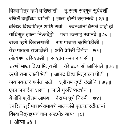
विश्वामित्र म्हणे वसिष्ठासी । तू सत्य सद्‌गुरु सूर्यवंशीं ।
रक्षिलें दोहींच्या धर्मासी । ज्ञाता होसी सज्ञानत्वें ॥६९॥
वसिष्ठ विश्वामित्र आणि रावो । स्वस्थांनीं बैसले पाहो हो ।
गाधिसुत झाला निःसंदेहो । परम उत्साह स्वानंदें ॥७०॥
राजा म्हणे जिवलगासी । राम पाचारा ऋषिभेटीसी ।
येरु पातला राजाज्ञेंसीं । अति वेगेंसी विनीत ॥७१॥
लोटांगण वसिष्ठासी । साष्टांग नमन रायासी ।
चरणीं माथा विश्वामित्रासी । येरे हृदयासी आलिंगले ॥७२॥
ॠषी रामा जाली भेटी । आनंद विश्वामित्राच्या पोटीं ।
जयजयकारे गर्जता उठी । श्रीराम दृष्टी देखोनि ॥७३॥
एका जनार्दना शरण । जालें गुरुशिष्यदर्शन ।
येथोनि श्रीराम आपण । वैराग्य पूर्ण निरुपी ॥७४॥
स्वस्ति श्रीभावार्थरामायणे बालकांडे एकाकारटीकायां
विश्वामित्राहमनं नाम अष्टमो॓ऽध्यायः ॥८॥
॥ ओंव्या ७४ ॥