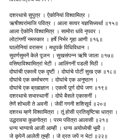
दशरथाचे सुपुत्र । ऐकोनियां विश्वामित्र ।
ऋषीश्वरांमाजि पवित्र । आला सत्वर यज्ञसिध्यर्था ॥१५॥
आला ऐकोनि विश्वामित्र । सामोरा धांवे नृपवर ।
लोटांगणीं नमस्कार । हर्षे निर्भर गृहा आणी ॥१६॥
घालोनियां वरासन । मधुपर्क विधिविधान ।
सुवर्णसुमनें केले पूजन । सुखसंपन्न ऋषि जाला ॥१७॥
वसिष्ठविश्वामित्रां भेटी । आलिंगनीं पडली मिठी ।
दोघांची एकात्वें एक दृष्टी । दोघांचे पोटीं सुख एक ॥१८॥
दोघांचे एक कर्माचरण । दोघांचे एक अनुष्ठान ।
दोघांचे एक ब्रह्मज्ञान । एकत्वें पूर्ण दोघे जण ॥१९॥
दशरथाचे सभास्थानीं । दोघे बैसले एकासनीं ।
तेणें शोभली ते अवनी । जेवीं गगनी शशिसूर्य ॥२०॥
दशरथ म्हणे विश्वामित्रा । तूं होसी प्रतिसृष्टिचा धात्रा ।
उद्धरावया कुळगोत्रा । परम पवित्रा आलासी ॥२१॥
धन्य भाग्याचे आजी आम्ही । धन्य अयोध्येची भूमी ।
जे कृपेनें आलेती तुम्ही । जे व्रत जपें न भेटां ॥२२॥