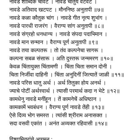
नावडे शाब्दिक चावट । नावडे चातुर्य वटवट ।
नावडे अतिवाद खटपट । मौननिष्ठ अनुतापी ॥७॥
नावडे कळा कौतुक चांग । नावडे गीत नृत्य शुभांग ।
नावडे पारधी राजरंग । वैराग्य सांग अनुतापी ॥८॥
नावडे संग्रहो धनधान्य । नावडे संपदा पदाभिमान ।
नावडे मान सन्मान । वैराग्य पूर्ण अनुतापी ॥९॥
नावडे तया कल्पतरू । तो तंव कल्पनेचा सागरू ।
कल्पना सबळ संसारू । अति दुस्तरू जन्ममरण ॥१०॥
केवळ चिंतायुक्त चिंतामणी । चिंता चिता समान दोनी ।
चिता निर्जीवा दाहिनी । चिंता अनुदिनीं जित्यातें जाळी ॥११॥
नावडे परिस धातु अर्थ । अर्थ तितुका होय अनर्थ ।
ज्याचे पोटीं अर्थस्वार्थ । त्यासी परमार्थ कदा न भेटे ॥१२॥
कामधेनु नावडे मनींहून । तें कामनेचें अधिष्ठान ।
कामकामें भवबंधन । वैराग्य पूर्ण नावडे तेंही ॥१३॥
ऐसे दिव्य भोग समस्त । त्यांसी श्रीराम अनासक्त ।
सदा वसवी एकांत । अनंत अव्यक्त रहिवासी ॥१४॥
विश्वामित्रांचे आगमन :