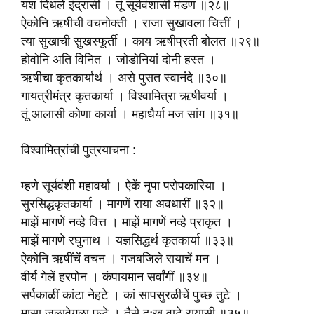
यश दिधलें इंद्रासी । तूं सूर्यवंशासी मंडण ॥२८॥
ऐकोनि ऋषीची वचनोक्ती । राजा सुखावला चित्तीं ।
त्या सुखाची सुखस्फूर्ती । काय ऋषीप्रती बोलत ॥२९॥
होवोनि अति विनित । जोडोनियां दोनी हस्त ।
ऋषीचा कृतकार्यार्थ । असे पुसत स्वानंदे ॥३०॥
गायत्रीमंत्र कृतकार्या । विश्वामित्रा ऋषीवर्या ।
तूं आलासी कोणा कार्या । महाधैर्या मज सांग ॥३१॥
विश्वामित्रांची पुत्रयाचना :
म्हणे सूर्यवंशी महावर्या । ऐकें नृपा परोपकारिया ।
सुरसिद्धकृतकार्या । मागणें राया अवधारीं ॥३२॥
माझें मागणें नव्हे वित्त । माझें मागणें नव्हे प्राकृत ।
माझें मागणे रघुनाथ । यज्ञसिद्धर्थ कृतकार्या ॥३३॥
ऐकोनि ऋषींचें वचन । गजबजिले रायाचें मन ।
वीर्य गेलें हरपोन । कंपायमान सर्वांगीं ॥३४॥
सर्पकाळीं कांटा नेहटे । कां सापसुरळीचें पुच्छ तुटे ।
मासा जळावेगळा फुटे । तैसे दुःख वाटे रायासी ॥३५॥