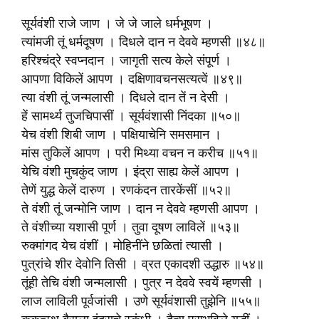
सूर्यवंशी राजे जाण । जे जे जाले धर्मभूषण ।
त्यांमजी तूं धर्मदूषण । दिधले दान न देववे म्हणसी ॥४८॥
हरिश्चंद्रे स्वप्नदान । जागृती सत्य केले संपूर्ण ।
आपणा विकिलें आपण । दक्षिणावचनसत्यत्वें ॥४९॥
त्या वंशी तूं जन्मलासी । दिधले दान तें न देसी ।
हें सामर्थ्य तुजचिपासीं । सूर्यवंशासी निंदका ॥५०॥
येच वंशी शिबी जाण । पक्षियाचेनि समसमान ।
मांस तुकिलें आपण । परी मिथ्या वचन न करीच ॥५१॥
येचि वंशी मुचकुंद जाण । इंद्रा साह्य केलें आपण ।
तेणें युद्ध केलें दारुण । रणकंदन तारकेंसीं ॥५२॥
ते वंशी तूं जन्मोनि जाण । दान न देववे म्हणसी आपण ।
ते वंशीच्या यशासी पूर्ण । तुवा दूषण लाविलें ॥५३॥
रुक्मांगद येच वंशीं । मोहिनींने छळितां त्यासी ।
पुत्रांचे शीर देवोनि तिसी । व्रत एकादशी उद्धारु ॥५४॥
तूंही तेचि वंशी जन्मलासी । पुत्र न देववे स्वयें म्हणसी ।
लाज लाविली पूर्वजांसी । उणे सूर्यवंशासी तुझेनि ॥५५॥