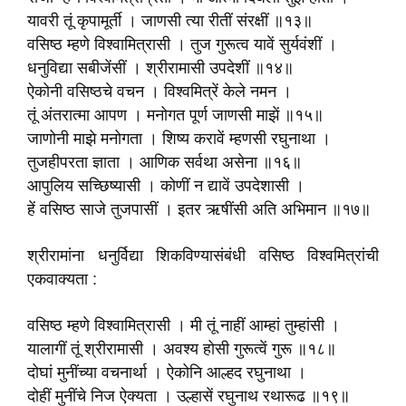
यावरी तूं कृपामूर्ती । जाणसी त्या रीतीं संरक्षीं ॥१३॥
वसिष्ठ म्हणे विश्वामित्रासी । तुज गुरूत्व यावें सुर्यवंशीं ।
धनुविद्या सबीजेंसीं । श्रीरामासी उपदेशीं ॥१४॥
ऐकोनी वसिष्ठचे वचन । विश्वमित्रें केले नमन ।
तूं अंतरात्मा आपण । मनोगत पूर्ण जाणसी माझें ॥१५॥
जाणोनी माझे मनोगता । शिष्य करावें म्हणसी रघुनाथा ।
तुजहीपरता ज्ञाता । आणिक सर्वथा असेना ॥१६॥
आपुलिय सच्छिष्यासी । कोणीं न द्यावें उपदेशासी ।
हें वसिष्ठ साजे तुजपासीं । इतर ऋषींसी अति अभिमान ॥१७॥
श्रीरामांना धनुर्विद्या शिकविण्यासंबंधी वसिष्ठ विश्वमित्रांची
एकवाक्यता :
वसिष्ठ म्हणे विश्वामित्रासी । मी तूं नाहीं आम्हां तुम्हांसी ।
यालागीं तूं श्रीरामासी । अवश्य होसी गुरूत्वें गुरू ॥१८॥
दोघां मुनींच्या वचनार्था । ऐकोनि आल्हद रघुनाथा ।
दोहीं मुनींचे निज ऐक्यता । उल्हासें रघुनाथ रथारूढ ॥१९॥