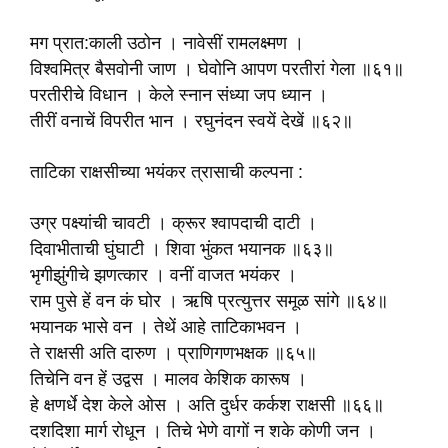
मग प्रात:काली उठोन । नावेसीं रामलक्ष्मण ।
विश्वमित्र बैसवोनी जाण । घेवोनि आपण परतीरां गेला ॥६१॥
परतीरीचे विधान । केले स्नान संध्या जप ध्यान ।
तीरीं वनाचें विपरीत भान । रघुनंदन स्वयें देखें ॥६२॥
ताटिका राक्षसीच्या भयंकर त्रासाची कल्पना :
उग्र पक्ष्यांची चावटी । क्रूर श्वापदाची दाटी ।
दिवाभीताची घुंघाटी । शिवा भुंकत भयानक ॥६३॥
भृगीझुंगीचे झणत्कार । वनीं वाजत भयंकर ।
राम पुसे हें वन कं घोर । ऋषि प्रत्युत्तर समूळ सांगे ॥६४॥
भयानक भासे वन । तेथें आहे ताटिकाभवन ।
ते राक्षसी अति दारुण । प्राणिगणभक्षक ॥६५॥
तिचेनि वन हें उद्वस । मालव केशिक कारूष ।
हे क्षणर्धे देश केले ओस । अति दुर्धर कर्कश राक्षसी ॥६६॥
दशदिशा मार्ग रोधून । तिचे भेणे वागों न शके कोणी जन ।