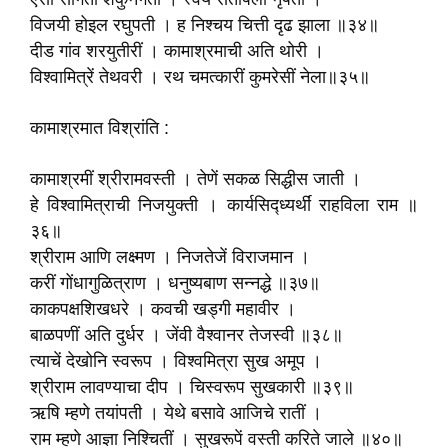
विजयी होइल रघुपती । ह निश्चय चित्ती दृढ झाला ॥३४॥
दीड गांव शरयुतीरीं । कामाश्रमाची अति थोरी ।
विश्वामित्रें तेथवरी । रथ चमत्कारीं कुमरेसीं नेला॥३५॥
कामाश्रमात विश्रांति :
कामाश्रमीं श्रीरामवस्ती । तेणें सकळ सिद्धीस जाती ।
हे विश्वामित्राची निजयुक्ती । कार्यसिद्ध्यर्थीं राहविला राम ॥
३६॥
श्रीराम आणि लक्ष्मण । निजतेजें विराजमान ।
करीं गोंधागुळित्राण । धनुष्यबाण सन्नद्धे ॥३७॥
काकपक्षशिखधरे । कवची खड्गी महावीर ।
बाळपणीं अति दुर्धर । जेंवी वैश्वानर तेजस्वी ॥३८॥
त्याचें देखोनि स्वरूप । विश्वमित्रा सुख अमूप ।
श्रीराम लावण्याचा दीप । चिस्वरूप सुखकारी ॥३९॥
ऋषि म्हणे तयांपती । येथे बसावे आजिचे रातीं ।
राम म्हणे आज्ञा निश्चितीं । सुखरूपें वस्ती करिते जाले ॥४०॥