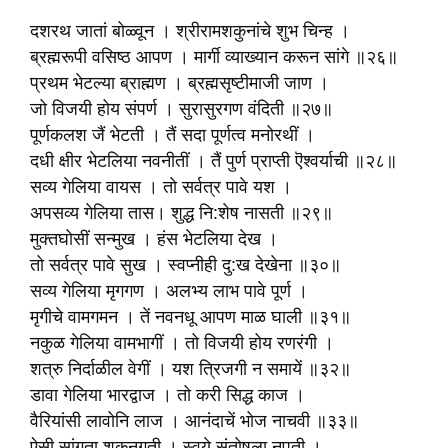
दशरथ जातां बोळ्वून । श्रीरामशकुनांचे शुभ चिन्ह ।
ब्रह्मरूपी वसिष्ठ आपण । मार्गी व्याख्यान करून सांगे ॥२६॥
प्रथम भेटल्या ब्राह्मण । ब्रह्मसृष्टीमाजी जाण ।
जो विजयी होय संपर्ण । सुरासुरगण वंदिती ॥२७॥
पूर्णकलश जैं भेटती । तैं सदा पूर्णत्व मनोरथीं ।
दधी क्षीर भेटलिया नवनीतीं । तैं पुर्ण प्राप्ती ऎश्वर्याची ॥२८॥
सव्य गेलिया वायस । तो सर्वत्र पावे यश ।
अपसव्य गेलिया तास। शुद्ध नि:शेष नासती ॥२९॥
मुक्तघोसीं सन्मुख । हंस भेटलिया देख ।
तो सर्वत्र पावे सुख । स्वप्नीही दु:ख देखेना ॥३०॥
सव्य गेलिया मृगगण । अलभ्य लाभ पावे पूर्ण ।
मृगीचे वामगमन । तें नवनधू आपण माळ घाली ॥३१॥
नकुळ गेलिया वामभागीं । तो विजयी होय रणरंगी ।
शत्रु निर्दाळील वेगीं । यश त्रिजगी न समायें ॥३२॥
डावा गेलिया भारद्वाज । तो करी सिद्ध काज ।
वैरियांसी लावोनि लाज । आनंदाचें भोज नाचवी ॥३३॥
ऐसी सांगता शकुनगती । स्वये संतोषला नृपती ।