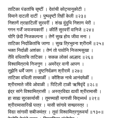
ताटिका पंडतांचि सृष्टीं । देवांची कोट्यानुकोटी ।
विमाने दाटली दाटीं । पुष्पवृष्टी तिहीं केली ॥२३॥
निशाणें त्राहाटिलीं सुरवरीं । शंख दुंदुभि निशाण भेरी ।
गगन गर्जें जयजयकारीं । कीर्ति सुरवरीं वानिजे ॥२४॥
योगि छेदी निजकल्पना । तेणें सुख होय जीवा मना ।
ताटिका निर्दाळितांचि जाणा । सुख त्रिभुवना श्रीरामें ॥२५॥
भक्त निर्दाळी अशंका । तेणं तो पावोनि निजत्मसुखा ।
तेंवि वधिताचि ताटिका । सकळ लोकां आल्हाद ॥२६॥
विश्वामित्राचे निजगुण । अमरेंद्र वानी आपण ।
तुझेनि धर्में जाण । दुष्टनिर्दळण श्रीरामें ॥२७॥
ताटिका वधिली तत्काळीं । कौशिक नाचे आनंदमेळीं ।
श्रीरामाते जीवे ओवाळी । पिटिली टाळी ऋषिवृंदें ॥२८॥
इंद्र सांगे विश्वामित्रासी । अस्त्रविद्या द्यावी श्रीरामासी ।
हा साह्य सुरकार्यासी । तुमच्याही यागासी सिद्ध्यर्थ ॥२९॥
श्रीरामासारिखें पात्र । यासी सांगावे सच्छास्त्र ।
विद्या सांगावी सबीजमंत्र । तुवां विश्वामित्रगुरूवर्या ॥१३०॥