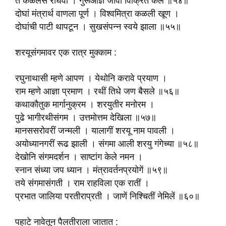
ते कळलेंसे राघवा । गुरूआज्ञे जीवा विक्रित केलें ॥५४॥
दोघां मंत्रार्थ वाणला पूर्ण । विश्वमित्रा कळली खूण ।
दोघांची पाटी थापटून । सुखसंपन्न स्वये झाला ॥५५॥
शरयूसंगमावर एक रात्र मुक्काम :
रघुनाथासी म्हणे आपण । येथोनि करावे प्रयाण ।
राम म्हणे आज्ञा प्रमाण । रथीं तिधे जण बैसले ॥५६॥
कथाकौतुक मार्गानुक्रम । शरयुतीर मनोरम ।
पुढे भागीरथीसंगम । उत्तमोत्तम देखिला ॥५७॥
मानससरोवरीं जन्मली । यालागीं शरयू नाम पावली ।
अयोध्यानगरीं रूढ झाली । संगमा आली शरयु गंगेच्या ॥५८॥
देखोनि संगमदर्शन । साष्टांग केले नमन ।
स्नान संध्या जप ध्यान । मंत्रावर्तनप्रयोगें ॥५९॥
तये संगमासंगती । राम राहविला एक रातीं ।
प्रभात जालिया परतीराप्रती । जाणें निश्चितीं नेमिलें ॥६०॥
पहाटे नावेतून पैलतीराला जातात :