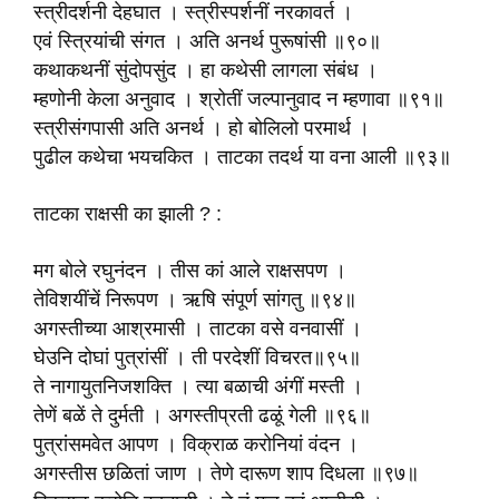
स्त्रीदर्शनी देहघात । स्त्रीस्पर्शनीं नरकावर्त ।
एवं स्त्रियांची संगत । अति अनर्थ पुरूषांसी ॥९०॥
कथाकथनीं सुंदोपसुंद । हा कथेसी लागला संबंध ।
म्हणोनी केला अनुवाद । श्रोतीं जल्पानुवाद न म्हणावा ॥९१॥
स्त्रीसंगपासी अति अनर्थ । हो बोलिलो परमार्थ ।
पुढील कथेचा भयचकित । ताटका तदर्थ या वना आली ॥९३॥
ताटका राक्षसी का झाली ? :
मग बोले रघुनंदन । तीस कां आले राक्षसपण ।
तेविशयींचें निरूपण । ऋषि संपूर्ण सांगतु ॥९४॥
अगस्तीच्या आश्रमासी । ताटका वसे वनवासीं ।
घेउनि दोघां पुत्रांसीं । ती परदेशीं विचरत॥९५॥
ते नागायुतनिजशक्ति । त्या बळाची अंगीं मस्ती ।
तेणें बळें ते दुर्मती । अगस्तीप्रती ढळूं गेली ॥९६॥
पुत्रांसमवेत आपण । विक्राळ करोनियां वंदन ।
अगस्तीस छळितां जाण । तेणे दारूण शाप दिधला ॥९७॥