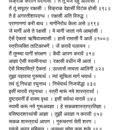
विक्राळ करोनि वदनासी । ते तूं मज दहूं आलीसी ।
तें तूं सपूत्र राक्षसी । विक्राळ देहासीं विटंक होसी ॥९८॥
ते हे अगस्तीशापदग्ध । राक्षसी अति विरुद्ध ।
प्राणागणां करी बाध । मार्गनिरोध केला असे ॥९९॥
जे मार्गीं असे ते रक्षसी । मे मागीं जातां नये आम्हांसी ।
ऐसें ऐकतां ऋषिवाक्यासी । हासें रामासी पैं आलें ॥१००॥
स्त्रीव्यक्ति ताटिकाभणें । जें करावें पलायन ।
तैं तुम्च्या यागीं संरक्षण । केंवी आपण करावें ॥१॥
आज्ञा ऐसी स्वामीनाथा । राक्षसी वधीन मी आतां ।
ऐसें विश्वामित्रे ऐकतां । उल्लासें तत्वता आलिंगी ॥२॥
तुझा पहावया पुरूषार्थ । म्यां सूचिला मार्ग भयार्थ ।
तवं तूं निधडा रघुनाथ । निर्भयार्थ निजयोद्धा ॥३॥
इसीं मारावें रघुनाथा । स्त्री मारूं नये शास्त्रार्था ।
दुष्टदमनीं हें वाक्य वृथा । इसीं सर्वथा मारावें ॥४॥
स्वामी करूं नये गुरूअवज्ञा । हे सकळशास्त्रप्रतिज्ञा ।
वसिष्ठदशरथांची आज्ञा । तुझी अवज्ञा न करावी ॥५॥
सकळ शास्त्रार्थ आपण । गुरूचरणां येती शरण ।
गुरूंचे अपार महिमान । अन्यथा कोण करू शके ॥६॥