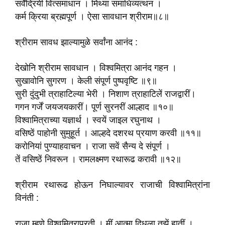
सर्वेंद्रियी वित्समाधान । मिथ्या समाधिव्यत्थन ।
कर्म क्रिया ब्रह्मपूर्ण । ऐसा सावधान श्रीराम॥८॥
श्रीराम सावध झाल्यामुळे सर्वांना आनंद :
देखोनि श्रीराम सावधान । विश्वमित्रा आनंद गहन ।
सुखावोनि सुगरण । केली संपूर्ण पुष्पवृष्टि ॥९॥
सुरी दुंदुभी त्राहाटिल्या भेरी । निशाण त्राहाटिलें राजद्वारीं।
गगन गर्जें जयजयकारीं। पूर्ण सुरनरीं आल्हाद ॥१०॥
विश्वामित्राच्या यज्ञार्थ । स्वयें जाइल रघुनाथ ।
वसिष्ठें पाहोनी सुमुहूर्त । आल्हदे दशरथ प्रयाण करवी ॥११॥
करोनियां पुण्याहवाचन । राजा सवें सैन्य दे संपूर्ण ।
तें वसिष्ठें निवरून । रामलक्ष्मण रथारूढ करावी ॥१२॥
श्रीराम रथारूढ होऊन निघाल्यावर राजाची विश्वामित्रांना
विनंती :
राजा म्हणे विश्वमित्राप्रती । मीं आत्मा दिधला तुझें हातीं ।