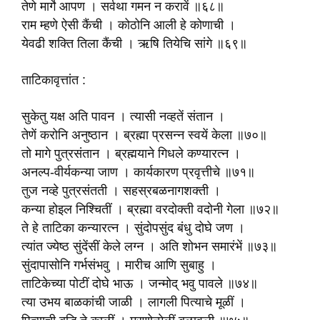
तेणे मार्गे आपण । सर्वथा गमन न करावें ॥६८॥
राम म्हणे ऐसी कैंची । कोठोनि आली हे कोणाची ।
येवढी शक्ति तिला कैंची । ऋषि तियेचि सांगे ॥६९॥
ताटिकावृत्तांत :
सुकेतु यक्ष अति पावन । त्यासी नव्हतें संतान ।
तेणें करोनि अनुष्ठान । ब्रह्मा प्रसन्न स्वयें केला ॥७०॥
तो मागे पुत्रसंतान । ब्रह्मयाने गिधले कण्यारत्न ।
अनल्प-वीर्यकन्या जाण । कार्यकारण प्रवृत्तीचे ॥७१॥
तुज नव्हे पुत्रसंतती । सहस्रबळनागशक्ती ।
कन्या होइल निश्चितीं । ब्रह्मा वरदोक्ती वदोनी गेला ॥७२॥
ते हे ताटिका कन्यारत्न । सुंदोपसुंद बंधु दोघे जण ।
त्यांत ज्येष्ठ सुंदेंसीं केले लग्न । अति शोभन समारंभें ॥७३॥
सुंदापासोनि गर्भसंभवु । मारीच आणि सुबाहु ।
ताटिकेच्या पोटीं दोघे भाऊ । जन्मोद् भवु पावले ॥७४॥
त्या उभय बाळकांची जाळी । लागली पित्याचे मूळीं ।