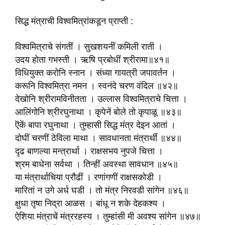
सिद्ध मंत्राची विश्वमित्रांकडून प्राप्ती :
विश्वमित्राचे संगतीं । सुखशयनीं कमिली राती ।
उदय होता गभस्ती । ऋषि प्रबोधीं श्रीरामा॥४१॥
विधियुक्त करोनि स्नान । संध्या गायत्री जपावर्तन ।
करूनि विश्वमित्रा नमन । स्वनंदे चरण वंदिल ॥४२॥
देखोनि श्रीरामविनीतता । उल्लास विश्वमित्राचे चित्ता ।
आलिंगोनि श्रीरघुनाथा । कृपेनें बोले तो कृपाळू ॥४३॥
ऎकें बापा रघुनाथा । तुम्हासी सिद्ध मंत्र देइन आतां ।
दोघीं चरणीं ठेविला माथा । सावधानता मंत्रार्थीं ॥४४॥
दृढ बाणल्या मन्त्रार्था । राक्षसभय नुपजे चित्ता ।
श्रम बाधेना सर्वथा । तिन्हीं अवस्था सावधान ॥४५॥
या मंत्रार्थाचिया प्रौढीं । रणांगणीं राक्षसकोडी ।
मारितां न उगे अर्ध घडी । तो मंत्र निरवडी सांगेन ॥४६॥
क्षुधा तृषा निद्रा आळस । बांधू न शके देहकश्य ।
ऐशिया मंत्राचें मंत्ररहस्य । तुम्हांसी मी अवश्य सांगेन ॥४७॥