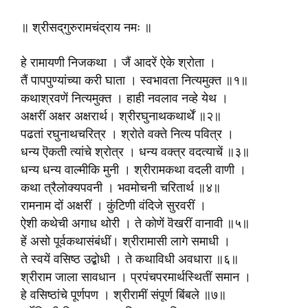
॥ श्रीसद्‌गुरुरामचंद्राय नमः ॥
हे रामायणी निजकथा । जैं आदरें ऐके श्रोता ।
तैं पापपुण्यांच्या करी घाता । स्वभावता नित्यमुक्त ॥१॥
कथाश्रवणें नित्यमुक्त । हाही नवलाव नव्हे येथ ।
अक्षरीं अक्षर अक्षरार्थ। श्रीरघुनाथकथार्थें ॥२॥
पढतां रघुनाथचरित्र । श्रोते वक्ते नित्य पवित्र ।
धन्य ऎकती त्यांचे श्रोत्र । धन्य वक्त्र वदत्याचें ॥३॥
धन्य धन्य वाल्मीकि मुनी । श्रीरामकथा वदली वाणी ।
कथा त्रैलोक्यपवनी । भवमोचनी चरितार्थ ॥४॥
रामनाम दों अक्षरीं । कुंटिणी वंदिजे सुरवरीं ।
ऐशी कथेची अगाध थोरी । ते कोणें वॆखरीं वानावी ॥५॥
हें असो पूर्वकथासंबंधीं। श्रीरामासी लागे समाधी ।
ते स्वयें वसिष्ठ उद्बोधी । ते कथाविधी अवधारा ॥६॥
श्रीराम जाला सावधान । प्रपंचपरमार्थस्थितीं समान ।
हे वसिष्ठांचे पूर्णपण । श्रीरामीं संपूर्ण बिंबले ॥७॥