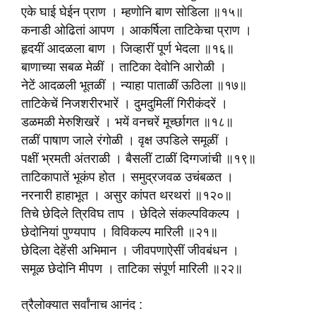
एके घाई घेईन प्राण । म्हणोनि बाण सोडिला ॥१५॥
कनाडी ओढितां आपण । आकर्षिला ताटिकेचा प्राण ।
हृदयीं आदळला बाण । जिव्हारीं पूर्ण भेदला ॥१६॥
बाणाच्या सबळ मेळीं । ताटिका देवोनि आरोळी ।
नेटें आदळली भूतळीं । न्याहा पाताळीं ऊठिला ॥१७॥
ताटिकेचें निजशरीरभारें । दुमदुमिलीं गिरीकंदरें ।
डळमळी मेरुशिखरें । भयें वनचरें मूर्च्छागत ॥१८॥
तळीं पाषाण जाले रंगोळी । वृक्ष उपडिले समूळीं ।
पक्षीं भ्रमती अंतराळी । बैसलीं टाळीं दिग्गजांची ॥१९॥
ताटिकापातें भूकंप होत । समुद्रजवळ उचंबळत ।
नरनारी हाहाभूत । असुर कांपत थरथरां ॥१२०॥
तिचे छेदिले त्रिविघ ताप । छेदिले संकल्पविकल्प ।
छेदोनियां पुण्यपाप । विविकल्प मारिली ॥२१॥
छेदिला देहेंसी अभिमान । जीवपणाऐसीं जीवबंधन ।
समूळ छेदोनि मीपण । ताटिका संपूर्ण मारिली ॥२२॥
त्रैलोक्यात सर्वांनाच आनंद :