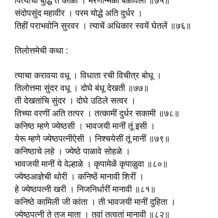
पित्याची बुद्धि ते काळीं । मरणोन्मेळीं बळावली ॥७५॥
संदोपसुंद महावीर । परम योद्धे अति दुर्धर ।
तिहीं पराभवोनि सुरवर । त्याचें अधिकार स्वयें घेतलें ॥७६॥
तिलोत्तमेची कथा :
त्याचा करावया वधू । विधाता रची विचीत्र बोधू ।
तिलोत्तमा सुंदर वधू । दोघे बंधू देखती ॥७७॥
ती देखतांचि सुंदर । दोघे उठिले सत्वर ।
तिच्या वरणीं अति तत्पर । तत्कामीं दुर्धर सकामी ॥७८॥
कनिष्ठ म्हणे ज्येष्ठसी । भावजयी मानीं तूं इसी ।
येरू म्हणे ज्येष्ठपत्नीऐसी । निश्चयेसीं तूं मानीं ॥७९॥
कनिष्ठाचे लहे । ज्येष्ठे पाळावे सोहळे ।
भावजयी मानीं ये वेल्हाळे । कृपामेळें कृपाळुवा ॥८०॥
ज्येष्ठआज्ञेची थोरी । कनिष्ठें मानावी शिरीं ।
हे ज्येष्ठपत्नी खरी । निजनिर्धारीं मानावी ॥८१॥
कनिष्ठे कामिली जी कांता । ती भावजयी मानीं दुहिता ।
ज्येष्ठपत्नी ते तुज माता । तुवां तत्वतां मानावी ॥८२॥