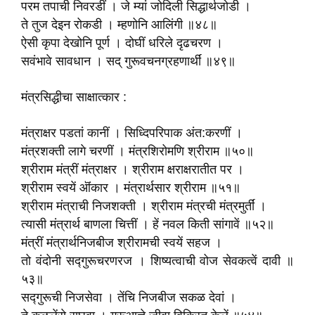
परम तपाची निवरडीं । जे म्यां जोदिली सिद्धार्थजोडी ।
ते तुज देइन रोकडी । म्हणोनि आलिंगी ॥४८॥
ऐसी कृपा देखोनि पूर्ण । दोघीं धरिले दृढचरण ।
सवंभावे सावधान । सद् गुरूवचनग्रहणार्थीं ॥४९॥
मंत्रसिद्धीचा साक्षात्कार :
मंत्राक्षर पडतां कानीं । सिध्दिपरिपाक अंत:करणीं ।
मंत्रशक्ती लागे चरणीं । मंत्रशिरोमणि श्रीराम ॥५०॥
श्रीराम मंत्रीं मंत्राक्षर । श्रीराम क्षराक्षरातीत पर ।
श्रीराम स्वयें ऒंकार । मंत्रार्थसार श्रीराम ॥५१॥
श्रीराम मंत्राची निजशक्ती । श्रीराम मंत्रची मंत्रमुर्तीं ।
त्यासी मंत्रार्थ बाणला चित्तीं । हें नवल किती सांगावें ॥५२॥
मंत्रीं मंत्रार्थनिजबीज श्रीरामची स्वयें सहज ।
तो वंदोनी सद्गुरूचरणरज । शिष्यत्वाची वोज सेवकत्वें दावी ॥
५३॥
सद्गुरूची निजसेवा । तेंचि निजबीज सकळ देवां ।