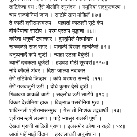
ताटिकेचा वध : ऐंसे बोलोनि रघुनंदन । नमूनियां सद्गुरूचरण ।
चाप सज्जोनियां जाण । साटोपें ठाण मांडिलें ॥७॥
ते काळीं श्रीरामस्वरूप । पाहातां काळासी सुटे कंप ।
वीर्यधैर्याचा साटोप । परम प्रताप युद्धाचा ॥८॥
करिता धनुष्यीं टणत्कार । दुमदुमिले मेरुमांदार ।
खळबळले सप्त सगर । पाताळीं विखार खळळिले ॥९॥
धनुष्यनादें कांपे सृष्टी । न्याहा उठला वैकुंठीं ।
ध्यानीं दचकला धूर्जटी । हडबड मोठी सुरवरां॥११०॥
नांदे कोंदले अंबर । दिशा जाल्या नदाकार ।
तेणे तटिकेचे जिव्हार । कांपे थरथरा सन्नदें ॥११॥
तेणें गजबजुनी उठी । दोघे कुमार देखे दृष्टी ।
गिळावया आवळी चाटी । सक्रोध उठी साटोपें ॥१२॥
विकट देखोनियां हाक । विक्राळ पसरोनियां मुख ।
धांविन्नली श्रीरामासन्मुख । येरू तो नि:शंक तद्वधार्थीं ॥१३॥
श्रीराम म्हणे लक्ष्मणा । पाहें भ्यासुर राक्षसी पूर्णा ।
देखतां प्राणी सांडिती प्राणा । इजसमोर कोणा न राहवे ॥१४॥
आतां पाहें माझें विंदान । हस्तलाघवी अनुसंधान ।