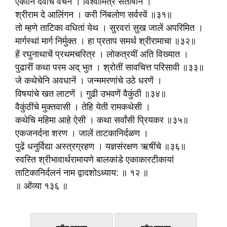
ऐकोनि देवांचे वचन । विश्वामित्र संतोषोन ।
श्रीराम दे आलिंगन । करी निंबलोण सर्वस्वें ॥३१॥
तो म्हणे ताटिका वधितां येथ । सुरवरां सुख जालें अपरिमित ।
मार्गस्थां मार्ग निर्मुक्त । हा प्रताप समर्थ श्रीरामाचा ॥३२॥
हें रघुनाथाचें प्रथमचरित्र । लोकत्रयीं अति विख्यात ।
पुढारीं कथा परम अद् भुत । श्रोतीं सावचित्त परिसावी ॥३३॥
जे कथेचेनि अवधानें । जन्ममरणांचे उठे धरणें ।
विषयांचे खत लाटणें । गुढी उभवणें वैकुंठी ॥३४॥
वैकुंठींचे मुक्तवासी । तेहि येती रामकथेसी ।
कथेचि महिमा आहे ऐसी । कथा सर्वांसी प्रियकर ॥३५॥
एकजनर्दना शरण । जालें ताटकानिर्दळण ।
पुढें धनुर्विद्या अस्त्रग्रहण । यज्ञसंरक्षण ऋषींचे ॥३६॥
स्वस्ति श्रीभावार्थरामायणे बालकांडे एकाकारटीकायां
ताटिकानिर्दलनं नाम द्वादशोऽध्याय: ॥ १२ ॥
॥ ओंव्या १३६ ॥