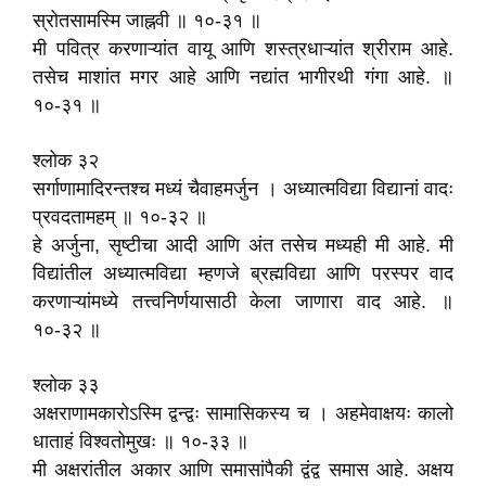
स्रोतसामस्मि जाह्नवी ॥ १०-३१ ॥
मी पवित्र करणाऱ्यांत वायू आणि शस्त्रधाऱ्यांत श्रीराम आहे.
तसेच माशांत मगर आहे आणि नद्यांत भागीरथी गंगा आहे. ॥
१०-३१ ॥
श्लोक ३२
सर्गाणामादिरन्तश्च मध्यं चैवाहमर्जुन । अध्यात्मविद्या विद्यानां वादः
प्रवदतामहम्‌ ॥ १०-३२ ॥
हे अर्जुना, सृष्टीचा आदी आणि अंत तसेच मध्यही मी आहे. मी
विद्यांतील अध्यात्मविद्या म्हणजे ब्रह्मविद्या आणि परस्पर वाद
करणाऱ्यांमध्ये तत्त्वनिर्णयासाठी केला जाणारा वाद आहे. ॥
१०-३२ ॥
श्लोक ३३
अक्षराणामकारोऽस्मि द्वन्द्वः सामासिकस्य च । अहमेवाक्षयः कालो
धाताहं विश्वतोमुखः ॥ १०-३३ ॥
मी अक्षरांतील अकार आणि समासांपैकी द्वंद्व समास आहे. अक्षय