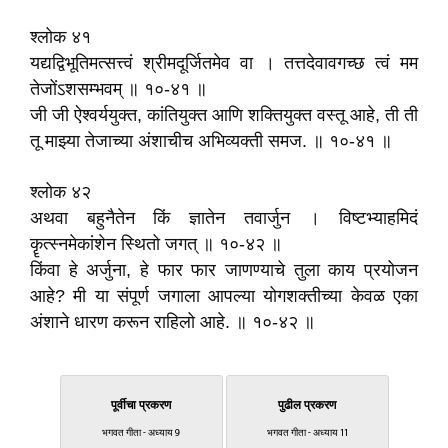
श्लोक ४१
यद्यद्विभूतिमत्सत्त्वं श्रीमदूर्जितमेव वा । तत्तदेवावगच्छ त्वं मम
तेजोंऽशसम्भवम्‌ ॥ १०-४१ ॥
जी जी ऐश्वर्ययुक्त, कांतियुक्त आणि शक्तियुक्त वस्तू आहे, ती ती
तू माझ्या तेजाच्या अंशाचीच अभिव्यक्ती समज. ॥ १०-४१ ॥
श्लोक ४२
अथवा बहुनैतेन किं ज्ञातेन तवार्जुन । विष्टभ्याहमिदं
कॄत्स्नमेकांशेन स्थितो जगत्‌ ॥ १०-४२ ॥
किंवा हे अर्जुना, हे फार फार जाणण्याचे तुला काय प्रयोजन
आहे? मी या संपूर्ण जगाला आपल्या योगशक्तीच्या केवळ एका
अंशाने धारण करून राहिलो आहे. ॥ १०-४२ ॥
पूर्वीचा प्रकरण
पुढील प्रकरण
भगवत गीता - अध्याय 9
भगवत गीता - अध्याय 11