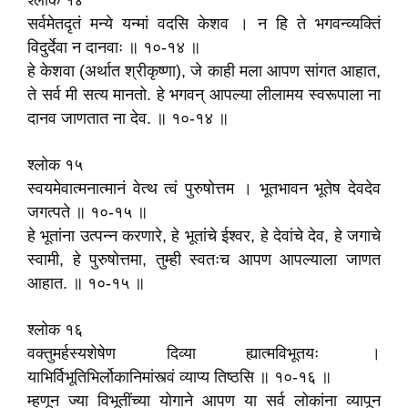
श्लोक १४
सर्वमेतदृतं मन्ये यन्मां वदसि केशव । न हि ते भगवन्व्यक्तिं
विदुर्देवा न दानवाः ॥ १०-१४ ॥
हे केशवा (अर्थात श्रीकृष्णा), जे काही मला आपण सांगत आहात,
ते सर्व मी सत्य मानतो. हे भगवन्‌ आपल्या लीलामय स्वरूपाला ना
दानव जाणतात ना देव. ॥ १०-१४ ॥
श्लोक १५
स्वयमेवात्मनात्मानं वेत्थ त्वं पुरुषोत्तम । भूतभावन भूतेष देवदेव
जगत्पते ॥ १०-१५ ॥
हे भूतांना उत्पन्न करणारे, हे भूतांचे ईश्वर, हे देवांचे देव, हे जगाचे
स्वामी, हे पुरुषोत्तमा, तुम्ही स्वतःच आपण आपल्याला जाणत
आहात. ॥ १०-१५ ॥
श्लोक १६
वक्तुमर्हस्यशेषेण दिव्या ह्यात्मविभूतयः ।
याभिर्विभूतिभिर्लोकानिमांस्त्वं व्याप्य तिष्ठसि ॥ १०-१६ ॥
म्हणून ज्या विभूतींच्या योगाने आपण या सर्व लोकांना व्यापून