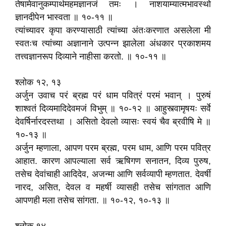
तेषामेवानुकम्पार्थमहमज्ञानजं तमः । नाशयाम्यात्मभावस्थो
ज्ञानदीपेन भास्वता ॥ १०-११ ॥
त्यांच्यावर कृपा करण्यासाठी त्यांच्या अंतःकरणात असलेला मी
स्वतःच त्यांच्या अज्ञानाने उत्पन्न झालेला अंधकार प्रकाशमय
तत्त्वज्ञानरूप दिव्याने नाहीसा करतो. ॥ १०-११ ॥
श्लोक १२, १३
अर्जुन उवाच परं ब्रह्म परं धाम पवित्रं परमं भवान्‌ । पुरुषं
शाश्वतं दिव्यमादिदेवमजं विभुम्‌ ॥ १०-१२ ॥ आहुस्त्वामृषयः सर्वे
देवर्षिर्नारदस्तथा । असितो देवलो व्यासः स्वयं चैव ब्रवीषि मे ॥
१०-१३ ॥
अर्जुन म्हणाला, आपण परम ब्रह्म, परम धाम, आणि परम पवित्र
आहात. कारण आपल्याला सर्व ऋषिगण सनातन, दिव्य पुरुष,
तसेच देवांचाही आदिदेव, अजन्मा आणि सर्वव्यापी म्हणतात. देवर्षी
नारद, असित, देवल व महर्षी व्यासही तसेच सांगतात आणि
आपणही मला तसेच सांगता. ॥ १०-१२, १०-१३ ॥