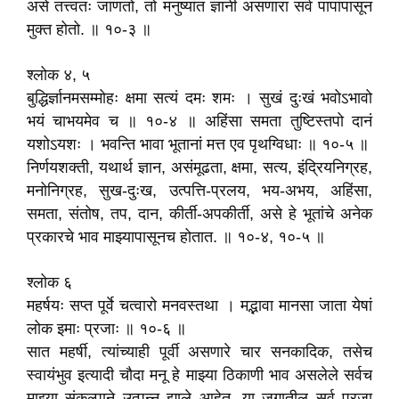
असे तत्त्वतः जाणतो, तो मनुष्यांत ज्ञानी असणारा सर्व पापांपासून
मुक्त होतो. ॥ १०-३ ॥
श्लोक ४, ५
बुद्धिर्ज्ञानमसम्मोहः क्षमा सत्यं दमः शमः । सुखं दुःखं भवोऽभावो
भयं चाभयमेव च ॥ १०-४ ॥ अहिंसा समता तुष्टिस्तपो दानं
यशोऽयशः । भवन्ति भावा भूतानां मत्त एव पृथग्विधाः ॥ १०-५ ॥
निर्णयशक्ती, यथार्थ ज्ञान, असंमूढता, क्षमा, सत्य, इंद्रियनिग्रह,
मनोनिग्रह, सुख-दुःख, उत्पत्ति-प्रलय, भय-अभय, अहिंसा,
समता, संतोष, तप, दान, कीर्ती-अपकीर्ती, असे हे भूतांचे अनेक
प्रकारचे भाव माझ्यापासूनच होतात. ॥ १०-४, १०-५ ॥
श्लोक ६
महर्षयः सप्त पूर्वे चत्वारो मनवस्तथा । मद्भावा मानसा जाता येषां
लोक इमाः प्रजाः ॥ १०-६ ॥
सात महर्षी, त्यांच्याही पूर्वी असणारे चार सनकादिक, तसेच
स्वायंभुव इत्यादी चौदा मनू हे माझ्या ठिकाणी भाव असलेले सर्वच
माझ्या संकल्पाने उत्पन्न झाले आहेत. या जगातील सर्व प्रजा