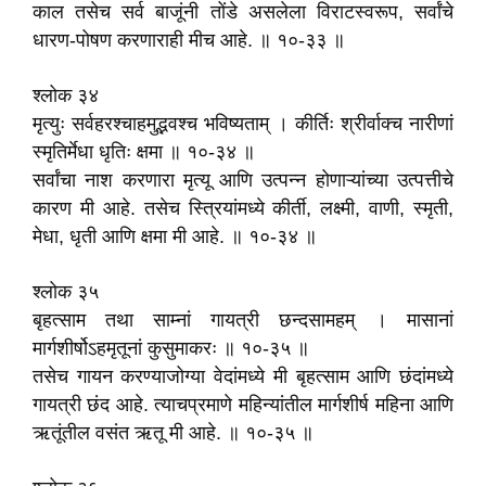
काल तसेच सर्व बाजूंनी तोंडे असलेला विराटस्वरूप, सर्वांचे
धारण-पोषण करणाराही मीच आहे. ॥ १०-३३ ॥
श्लोक ३४
मृत्युः सर्वहरश्चाहमुद्भवश्च भविष्यताम्‌ । कीर्तिः श्रीर्वाक्च नारीणां
स्मृतिर्मेधा धृतिः क्षमा ॥ १०-३४ ॥
सर्वांचा नाश करणारा मृत्यू आणि उत्पन्न होणाऱ्यांच्या उत्पत्तीचे
कारण मी आहे. तसेच स्त्रियांमध्ये कीर्ती, लक्ष्मी, वाणी, स्मृती,
मेधा, धृती आणि क्षमा मी आहे. ॥ १०-३४ ॥
श्लोक ३५
बृहत्साम तथा साम्नां गायत्री छन्दसामहम्‌ । मासानां
मार्गशीर्षोऽहमृतूनां कुसुमाकरः ॥ १०-३५ ॥
तसेच गायन करण्याजोग्या वेदांमध्ये मी बृहत्साम आणि छंदांमध्ये
गायत्री छंद आहे. त्याचप्रमाणे महिन्यांतील मार्गशीर्ष महिना आणि
ऋतूंतील वसंत ऋतू मी आहे. ॥ १०-३५ ॥