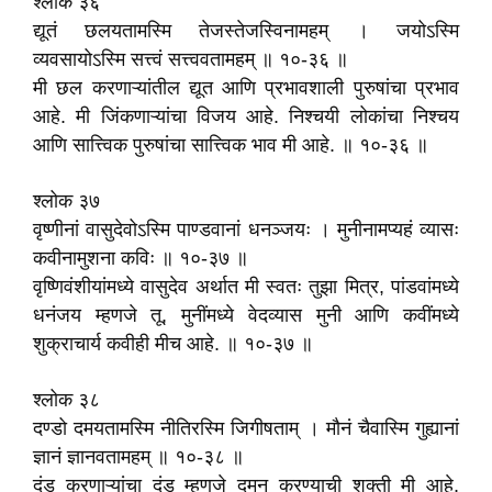
श्लोक ३६
द्यूतं छलयतामस्मि तेजस्तेजस्विनामहम्‌ । जयोऽस्मि
व्यवसायोऽस्मि सत्त्वं सत्त्ववतामहम्‌ ॥ १०-३६ ॥
मी छल करणाऱ्यांतील द्यूत आणि प्रभावशाली पुरुषांचा प्रभाव
आहे. मी जिंकणाऱ्यांचा विजय आहे. निश्चयी लोकांचा निश्चय
आणि सात्त्विक पुरुषांचा सात्त्विक भाव मी आहे. ॥ १०-३६ ॥
श्लोक ३७
वृष्णीनां वासुदेवोऽस्मि पाण्डवानां धनञ्जयः । मुनीनामप्यहं व्यासः
कवीनामुशना कविः ॥ १०-३७ ॥
वृष्णिवंशीयांमध्ये वासुदेव अर्थात मी स्वतः तुझा मित्र, पांडवांमध्ये
धनंजय म्हणजे तू, मुनींमध्ये वेदव्यास मुनी आणि कवींमध्ये
शुक्राचार्य कवीही मीच आहे. ॥ १०-३७ ॥
श्लोक ३८
दण्डो दमयतामस्मि नीतिरस्मि जिगीषताम्‌ । मौनं चैवास्मि गुह्यानां
ज्ञानं ज्ञानवतामहम्‌ ॥ १०-३८ ॥
दंड करणाऱ्यांचा दंड म्हणजे दमन करण्याची शक्ती मी आहे,