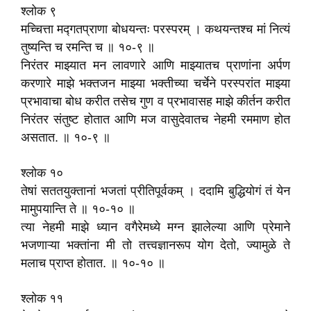
श्लोक ९
मच्चित्ता मद्गतप्राणा बोधयन्तः परस्परम्‌ । कथयन्तश्च मां नित्यं
तुष्यन्ति च रमन्ति च ॥ १०-९ ॥
निरंतर माझ्यात मन लावणारे आणि माझ्यातच प्राणांना अर्पण
करणारे माझे भक्तजन माझ्या भक्तीच्या चर्चेने परस्परांत माझ्या
प्रभावाचा बोध करीत तसेच गुण व प्रभावासह माझे कीर्तन करीत
निरंतर संतुष्ट होतात आणि मज वासुदेवातच नेहमी रममाण होत
असतात. ॥ १०-९ ॥
श्लोक १०
तेषां सततयुक्तानां भजतां प्रीतिपूर्वकम्‌ । ददामि बुद्धियोगं तं येन
मामुपयान्ति ते ॥ १०-१० ॥
त्या नेहमी माझे ध्यान वगैरेमध्ये मग्न झालेल्या आणि प्रेमाने
भजणाऱ्या भक्तांना मी तो तत्त्वज्ञानरूप योग देतो, ज्यामुळे ते
मलाच प्राप्त होतात. ॥ १०-१० ॥
श्लोक ११