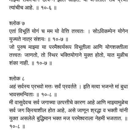
त्यांचीच आहे. ॥ १०-६ ॥
श्लोक ७
एतां विभूतिं योगं च मम यो वेत्ति तत्त्वतः । सोऽविकम्पेन योगेन
युज्यते नात्र संशयः ॥ १०-७ ॥
जो पुरुष माझ्या या परमैश्वर्यरूप विभूतीला आणि योगशक्तीला
तत्त्वतः जाणतो, तो स्थिर भक्तियोगाने युक्त होतो, यात मुळीच
शंका नाही. ॥ १०-७ ॥
श्लोक ८
अहं सर्वस्य प्रभवो मत्तः सर्वं प्रवर्तते । इति मत्वा भजन्ते मां बुधा
भावसमन्विताः ॥ १०-८ ॥
मी वासुदेवच सर्व जगाच्या उत्पत्तीचे कारण आहे आणि माझ्यामुळेच
सर्व जग क्रियाशील होत आहे, असे जाणून श्रद्धा व भक्ती यांनी
युक्त असलेले बुद्धिमान भक्त मज परमेश्वराला नेहमी भजतात. ॥
१०-८ ॥