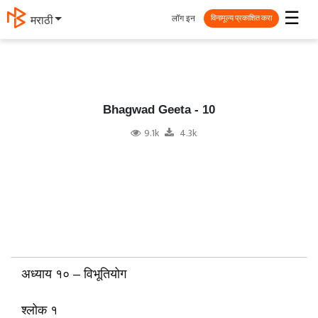
☰
लॉग इन
தமிழ்
विनामूल्य प्रकाशित करा
Bhagwad Geeta - 10
9.1k
4.3k
अध्याय १० – विभूतियोग
श्लोक १