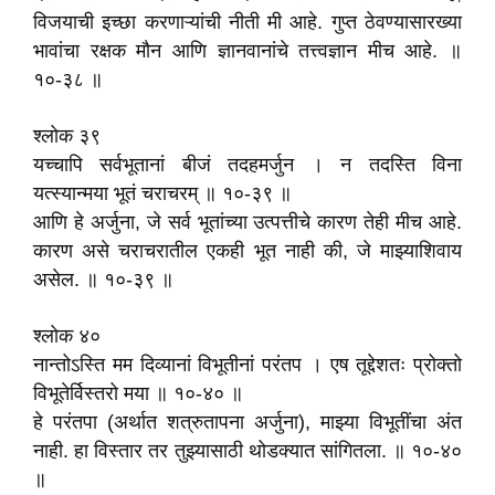
विजयाची इच्छा करणाऱ्यांची नीती मी आहे. गुप्त ठेवण्यासारख्या
भावांचा रक्षक मौन आणि ज्ञानवानांचे तत्त्वज्ञान मीच आहे. ॥
१०-३८ ॥
श्लोक ३९
यच्चापि सर्वभूतानां बीजं तदहमर्जुन । न तदस्ति विना
यत्स्यान्मया भूतं चराचरम्‌ ॥ १०-३९ ॥
आणि हे अर्जुना, जे सर्व भूतांच्या उत्पत्तीचे कारण तेही मीच आहे.
कारण असे चराचरातील एकही भूत नाही की, जे माझ्याशिवाय
असेल. ॥ १०-३९ ॥
श्लोक ४०
नान्तोऽस्ति मम दिव्यानां विभूतीनां परंतप । एष तूद्देशतः प्रोक्तो
विभूतेर्विस्तरो मया ॥ १०-४० ॥
हे परंतपा (अर्थात शत्रुतापना अर्जुना), माझ्या विभूतींचा अंत
नाही. हा विस्तार तर तुझ्यासाठी थोडक्यात सांगितला. ॥ १०-४०
॥