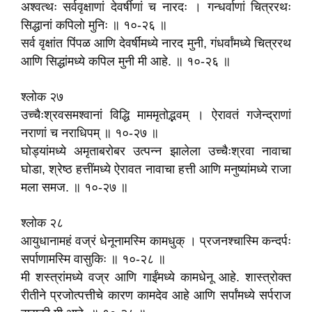
अश्वत्थः सर्ववृक्षाणां देवर्षीणां च नारदः । गन्धर्वाणां चित्ररथः
सिद्धानां कपिलो मुनिः ॥ १०-२६ ॥
सर्व वृक्षांत पिंपळ आणि देवर्षींमध्ये नारद मुनी, गंधर्वांमध्ये चित्ररथ
आणि सिद्धांमध्ये कपिल मुनी मी आहे. ॥ १०-२६ ॥
श्लोक २७
उच्चैःश्रवसमश्वानां विद्धि माममृतोद्भवम्‌ । ऐरावतं गजेन्द्राणां
नराणां च नराधिपम्‌ ॥ १०-२७ ॥
घोड्यांमध्ये अमृताबरोबर उत्पन्न झालेला उच्चैःश्रवा नावाचा
घोडा, श्रेष्ठ हत्तींमध्ये ऐरावत नावाचा हत्ती आणि मनुष्यांमध्ये राजा
मला समज. ॥ १०-२७ ॥
श्लोक २८
आयुधानामहं वज्रं धेनूनामस्मि कामधुक्‌ । प्रजनश्चास्मि कन्दर्पः
सर्पाणामस्मि वासुकिः ॥ १०-२८ ॥
मी शस्त्रांमध्ये वज्र आणि गाईंमध्ये कामधेनू आहे. शास्त्रोक्त
रीतीने प्रजोत्पत्तीचे कारण कामदेव आहे आणि सर्पांमध्ये सर्पराज