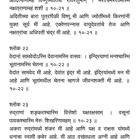
आदित्यानामहं विष्णुर्ज्योतिषां रविरंशुमान्‌ । मरीचिर्मरुतामस्मि
नक्षत्राणामहं शशी ॥ १०-२१ ॥
अदितीच्या बारा पुत्रांपैकी विष्णू मी आणि ज्योतींमध्ये किरणांनी
युक्त सूर्य मी आहे. एकोणपन्नास वायुदेवतांचे तेज आणि
नक्षत्रांचा अधिपती चंद्र मी आहे. ॥ १०-२१ ॥
श्लोक २२
वेदानां सामवेदोऽस्मि देवानामस्मि वासवः । इन्द्रियाणां मनश्चास्मि
भूतानामस्मि चेतना ॥ १०-२२ ॥
वेदांत सामवेद मी आहे, देवांत इंद्र मी आहे. इंद्रियांमध्ये मन मी
आहे आणि भूतांमधील चेतना म्हणजे जीवनशक्ती मी आहे. ॥
१०-२२ ॥
श्लोक २३
रुद्राणां शङ्करश्चास्मि वित्तेशो यक्षरक्षसाम्‌ । वसूनां
पावकश्चास्मि मेरुः शिखरिणामहम्‌ ॥ १०-२३ ॥
अकरा रुद्रांमध्ये शंकर मी आहे आणि यक्ष व राक्षस यांमध्ये
धनाचा स्वामी कुबेर आहे. मी आठ वसूंमधला अग्नी आहे आणि