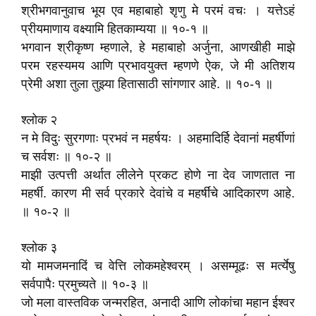
श्रीभगवानुवाच भूय एव महाबाहो शृणु मे परमं वचः । यत्तेऽहं
प्रीयमाणाय वक्ष्यामि हितकाम्यया ॥ १०-१ ॥
भगवान श्रीकृष्ण म्हणाले, हे महाबाहो अर्जुना, आणखीही माझे
परम रहस्यमय आणि प्रभावयुक्त म्हणणे ऐक, जे मी अतिशय
प्रेमी अशा तुला तुझ्या हितासाठी सांगणार आहे. ॥ १०-१ ॥
श्लोक २
न मे विदुः सुरगणाः प्रभवं न महर्षयः । अहमादिर्हि देवानां महर्षीणां
च सर्वशः ॥ १०-२ ॥
माझी उत्पत्ती अर्थात लीलेने प्रकट होणे ना देव जाणतात ना
महर्षी. कारण मी सर्व प्रकारे देवांचे व महर्षींचे आदिकारण आहे.
॥ १०-२ ॥
श्लोक ३
यो मामजमनादिं च वेत्ति लोकमहेश्वरम्‌ । असम्मूढः स मर्त्येषु
सर्वपापैः प्रमुच्यते ॥ १०-३ ॥
जो मला वास्तविक जन्मरहित, अनादी आणि लोकांचा महान ईश्वर