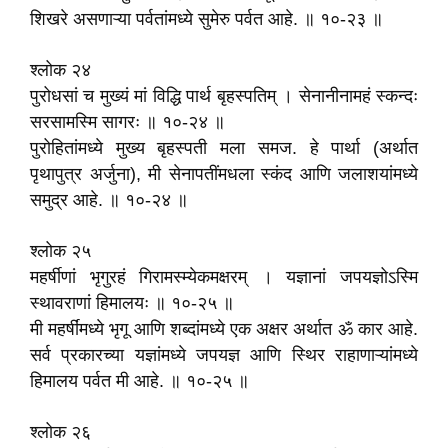
शिखरे असणाऱ्या पर्वतांमध्ये सुमेरु पर्वत आहे. ॥ १०-२३ ॥
श्लोक २४
पुरोधसां च मुख्यं मां विद्धि पार्थ बृहस्पतिम्‌ । सेनानीनामहं स्कन्दः
सरसामस्मि सागरः ॥ १०-२४ ॥
पुरोहितांमध्ये मुख्य बृहस्पती मला समज. हे पार्था (अर्थात
पृथापुत्र अर्जुना), मी सेनापतींमधला स्कंद आणि जलाशयांमध्ये
समुद्र आहे. ॥ १०-२४ ॥
श्लोक २५
महर्षीणां भृगुरहं गिरामस्म्येकमक्षरम्‌ । यज्ञानां जपयज्ञोऽस्मि
स्थावराणां हिमालयः ॥ १०-२५ ॥
मी महर्षींमध्ये भृगू आणि शब्दांमध्ये एक अक्षर अर्थात ॐ कार आहे.
सर्व प्रकारच्या यज्ञांमध्ये जपयज्ञ आणि स्थिर राहाणाऱ्यांमध्ये
हिमालय पर्वत मी आहे. ॥ १०-२५ ॥
श्लोक २६