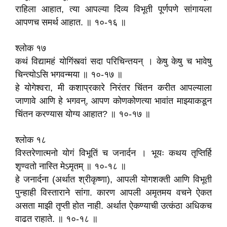
राहिला आहात, त्या आपल्या दिव्य विभूती पूर्णपणे सांगायला
आपणच समर्थ आहात. ॥ १०-१६ ॥
श्लोक १७
कथं विद्यामहं योगिंस्त्वां सदा परिचिन्तयन्‌ । केषु केषु च भावेषु
चिन्त्योऽसि भगवन्मया ॥ १०-१७ ॥
हे योगेश्वरा, मी कशाप्रकारे निरंतर चिंतन करीत आपल्याला
जाणावे आणि हे भगवन्‌, आपण कोणकोणत्या भावांत माझ्याकडून
चिंतन करण्यास योग्य आहात? ॥ १०-१७ ॥
श्लोक १८
विस्तरेणात्मनो योगं विभूतिं च जनार्दन । भूयः कथय तृप्तिर्हि
शृण्वतो नास्ति मेऽमृतम्‌ ॥ १०-१८ ॥
हे जनार्दना (अर्थात श्रीकृष्णा), आपली योगशक्ती आणि विभूती
पुन्हाही विस्ताराने सांगा. कारण आपली अमृतमय वचने ऐकत
असता माझी तृप्ती होत नाही. अर्थात ऐकण्याची उत्कंठा अधिकच
वाढत राहाते. ॥ १०-१८ ॥