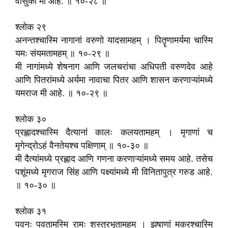
वासुकी मी आहे. ॥ १०-२८ ॥
श्लोक २९
अनन्तश्चास्मि नागानां वरुणो यादसामहम्‌ । पितॄणामर्यमा चास्मि
यमः संयमतामहम्‌ ॥ १०-२९ ॥
मी नागांमध्ये शेषनाग आणि जलचरांचा अधिपती वरुणदेव आहे
आणि पितरांमध्ये अर्यमा नावाचा पितर आणि शासन करणाऱ्यांमध्ये
यमराज मी आहे. ॥ १०-२९ ॥
श्लोक ३०
प्रह्लादश्चास्मि दैत्यानां कालः कलयतामहम्‌ । मृगाणां च
मृगेन्द्रोऽहं वैनतेयश्च पक्षिणाम्‌ ॥ १०-३० ॥
मी दैत्यांमध्ये प्रह्लाद आणि गणना करणाऱ्यांमध्ये समय आहे. तसेच
पशूंमध्ये मृगराज सिंह आणि पक्ष्यांमध्ये मी विनितापुत्र गरुड आहे.
॥ १०-३० ॥
श्लोक ३१
पवनः पवतामस्मि रामः शस्त्रभृतामहम्‌ । झषाणां मकरश्चास्मि