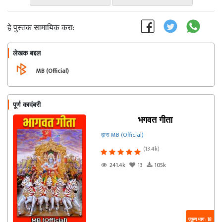
हे पुस्तक सामायिक करा:
लेखक बद्दल
फॉलो करा
MB (Official)
पूर्ण कादंबरी
भगवत गीता
द्वारा MB (Official)
(13.4k)
241.4k
13
105k
एकूण भाग : 18