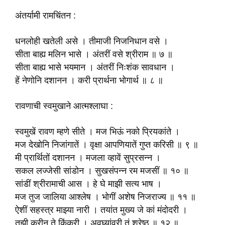
अंतर्यामी रामचिंतन :
धनलोही खतेली असे । तीमाजी निजनिधान वसे ।
सीता बाह्य मलिन भासे । अंतरीं वसे श्रीराम ॥ ७ ॥
सीता बाह्य भासे भयमान । अंतरीं निःशंक सावधान ।
हें नेणोनि दशानन । करी प्रार्थना भोगार्थ ॥ ८ ॥
रावणाची स्वमुखाने आत्मश्लाघा :
स्वमुखें रावण म्हणे सीते । मज भिऊं नको प्रियकांते ।
मज देखोनि निजांगातें । वृक्षा आपणियातें गुप्त करिसी ॥ ९ ॥
मी प्रार्थितों दशानन । मजला व्हावें सुप्रसन्न ।
सकल लज्जेसी सांडोन । सुखसंपन्न रम मजसीं ॥ १० ॥
सांडीं श्रीरामाची आस । हे घे माझी सत्य भाष ।
मज तुज जालिया आश्लेष । भोगीं अशेष निजराज्य ॥ ११ ॥
ऐशीं सहस्त्र माझ्या नारी । तयांत मुख्य जे कां मंदोदरी ।
तुझी करीन ते किंकरी । अवघ्यांवरी तूं श्रेष्ठ ॥ १२ ॥