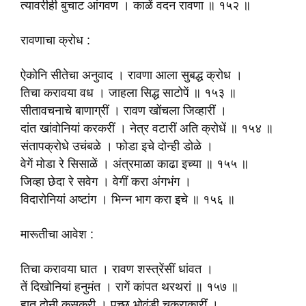
त्यावरीही बुचाट आंगवण । काळें वदन रावणा ॥ १५२ ॥
रावणाचा क्रोध :
ऐकोनि सीतेचा अनुवाद । रावणा आला सुबद्ध क्रोध ।
तिचा करावया वध । जाहला सिद्ध साटोपें ॥ १५३ ॥
सीतावचनाचे बाणाग्रीं । रावण खोंचला जिव्हारीं ।
दांत खांवोनियां करकरीं । नेत्र वटारीं अति क्रोधें ॥ १५४ ॥
संतापक्रोधे उचंबळे । फोडा इचे दोन्ही डोळे ।
वेगें मोडा रे सिसाळें । अंत्रमाळा काढा इच्या ॥ १५५ ॥
जिव्हा छेदा रे सवेग । वेगीं करा अंगभंग ।
विदारोनियां अष्टांग । भिन्न भाग करा इचे ॥ १५६ ॥
मारूतीचा आवेश :
तिचा करावया घात । रावण शस्त्रेंसीं धांवत ।
तें दिखोनियां हनुमंत । रागें कांपत थरथरां ॥ १५७ ॥
हात दोनी कुसकरी । पुच्छ भोवंडी चक्राकारीं ।