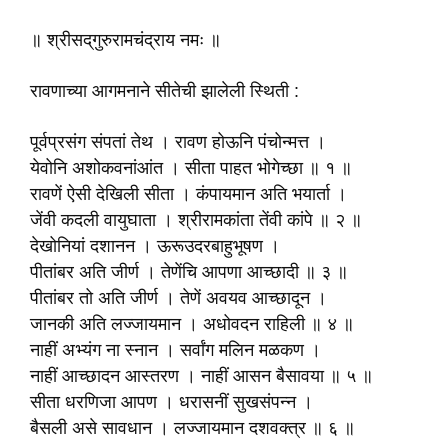
॥ श्रीसद्‌गुरुरामचंद्राय नमः ॥
रावणाच्या आगमनाने सीतेची झालेली स्थिती :
पूर्वप्रसंग संपतां तेथ । रावण होऊनि पंचोन्मत्त ।
येवोनि अशोकवनांआंत । सीता पाहत भोगेच्छा ॥ १ ॥
रावणें ऐसी देखिली सीता । कंपायमान अति भयार्ता ।
जेंवी कदली वायुघाता । श्रीरामकांता तेंवी कांपे ॥ २ ॥
देखोनियां दशानन । ऊरूउदरबाहुभूषण ।
पीतांबर अति जीर्ण । तेणेंचि आपणा आच्छादी ॥ ३ ॥
पीतांबर तो अति जीर्ण । तेणें अवयव आच्छादून ।
जानकी अति लज्जायमान । अधोवदन राहिली ॥ ४ ॥
नाहीं अभ्यंग ना स्नान । सर्वांग मलिन मळकण ।
नाहीं आच्छादन आस्तरण । नाहीं आसन बैसावया ॥ ५ ॥
सीता धरणिजा आपण । धरासनीं सुखसंपन्न ।
बैसली असे सावधान । लज्जायमान दशवक्त्र ॥ ६ ॥