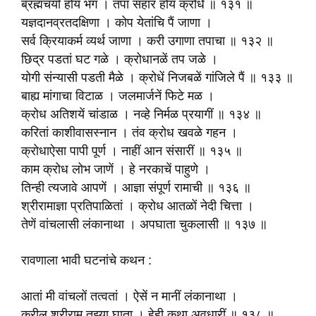
ब्रह्मचर्या होय भंग । तपा संहार होय क्रोधे ॥ १३१ ॥
यज्ञदानव्रतदक्षिणा । कोप येतांचि पैं जाणा ।
सर्व क्रियाकर्म व्यर्थ जाणा । करी उगाणा तपाचा ॥ १३२ ॥
छिद्र पडतां घट गळे । क्रोधानळें तप जळे ।
योगी संन्यासी पडती मैळे । क्रोधें निजबळें गांजिले पैं ॥ १३३ ॥
बाह्य मांगाचा विटाळ । जलमार्जनें फिटे मळ ।
क्रोध अतिशयें चांडाळ । नव्हे निर्मळ प्रयागीं ॥ १३४ ॥
करितां काशीवासस्नान । तंव क्रोध खवळे गहन ।
क्रोधाऐसा पापी पूर्ण । नाहीं आन संसारीं ॥ १३५ ॥
काम क्रोध लोभ जाणें । हे नरकाचें पाहुणे ।
तिन्ही त्यजावे आपणें । आज्ञा संपूर्ण रामाची ॥ १३६ ॥
श्रीरामाज्ञा प्रतिपाळितां । क्रोध आतळों नेदी चित्ता ।
तेणें वांचलासी लंकानाथा । अपघाता चुकलासी ॥ १३७ ॥
रावणाला भावी घटनांचे कथन :
आतां मी वांचलों तत्वतां । ऐसें न मानीं लंकानाथा ।
करील श्रीराम तुझ्या घाता । हेही कथा अवधारीं ॥ १३८ ॥