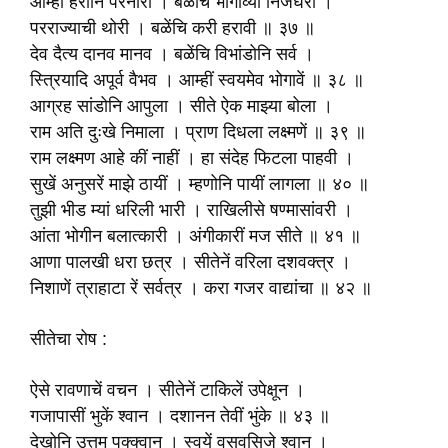
आम्हीं हरोनि परनारी । बळेंचि भोगाव्या निजघरीं ।
परराज्याची थोरी । बळेंचि करी हरावी ॥ ३७ ॥
देव दैत्य दानव मानव । बळेंचि विभांडोनि सर्व ।
स्त्रियादि अपूर्व वैभव । आम्हीं स्वयमेव भोगावें ॥ ३८ ॥
आग्रह सांडोनि आपुला । सीते ऐक माझ्या बोला ।
राम अति दुःखे निमाला । प्राण दिधला लक्ष्मणें ॥ ३९ ॥
राम लक्ष्मण आहे कीं नाहीं । हा संदेह फिटला पाहवी ।
सुखें अनुसरें माझे ठायीं । म्हणोनि पायीं लागला ॥ ४० ॥
तुझी भीड म्यां धरिली भारी । राखिलीसे षण्मासांवरी ।
आंता भोगीन बलात्कारी । अंगीकारीं मज सीते ॥ ४१ ॥
आणा पालखी धरा छत्र । सीतेनें वरिला दशवक्त्र ।
निशाणें त्राहाटा रें सर्वत्र । करा गजर वाद्यांचा ॥ ४२ ॥
सीतेचा रोष :
ऐसे रावणाचें वचन । सीतेनें टाकिलें उपेक्षून ।
गजापासीं भुकें श्वान । दशानन तेवीं भुंके ॥ ४३ ॥
देखोनि उत्तम पक्क्वान । स्वयें वसवसिजे श्वान ।