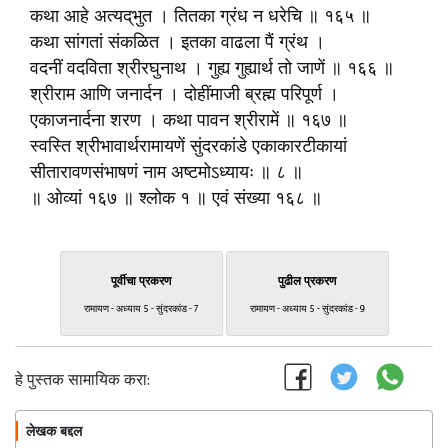
कथा आहे अत्यद्‌भुत । तितका ग्रंध न धरेचि ॥ १६५ ॥
कथा सांगतां संकळित । इतका वाढला पैं ग्रंथ ।
वदनीं वदविता श्रीरघुनाथ । गुह्य गुह्यार्थ तो जाणें ॥ १६६ ॥
श्रीराम आणि जनार्दन । दोहींमाजी ब्रह्म परिपूर्ण ।
एकाजनार्दना शरण । कथा पावन श्रीरामें ॥ १६७ ॥
स्वस्ति श्रीभावार्थरामायणें सुंदरकांडे एकाकारटीकायां
सीतारावणसंभाषणं नाम अष्टमोऽध्यायः ॥ ८ ॥
॥ ओव्यां १६७ ॥ श्लोक १ ॥ एवं संख्या १६८ ॥
पूर्वीचा प्रकरण
पुढील प्रकरण
रामायण - अध्याय 5 - सुंदरकांड - 7
रामायण - अध्याय 5 - सुंदरकांड - 9
हे पुस्तक सामायिक करा:
लेखक बद्दल
फॉलो करा