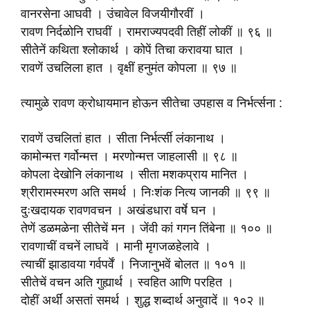
वानरसेना आघवी । उंचावेल विजयीगौरवीं ।
रावण निर्दळोनि राघवीं । रामराज्यपदवी तिहीं लोकीं ॥ ९६ ॥
सीतेनें कथिता श्लोकार्थ । कोपें तिचा करावया घात ।
रावणें उचलिला हात । वृक्षीं हनुमंत कोपला ॥ ९७ ॥
त्यामुळे रावण क्रोधायमान होऊन सीतेचा उपहास व निर्भर्त्सना :
रावणें उचलितां हात । सीता निर्भर्त्सी लंकानाथ ।
कामोन्मत्त गर्वोन्मत्त । मरणोन्मत्त जाहलासी ॥ ९८ ॥
कोपला देखोनि लंकानाथ । सीता मशकप्राय मानित ।
श्रीरामस्मरण अति समर्थ । निःशंक नित्य जानकी ॥ ९९ ॥
दुःखदायक रावणवचन । अखंडधारा वर्षे घन ।
तेणें डळमळेना सीतेचें मन । जेंवी कां गगन तिंबेना ॥ १०० ॥
रावणाचीं वचनें लाघवें । मानी मृगजळहेलावे ।
त्याचीं झाडावया गर्वपर्वें । निजानुभवें बोलत ॥ १०१ ॥
सीतेचें वचन अति गुह्यार्थ । स्वहित आणि परहित ।
दोहीं अर्थीं असतां समर्थ । शुद्ध शब्दार्थ अनुवादें ॥ १०२ ॥