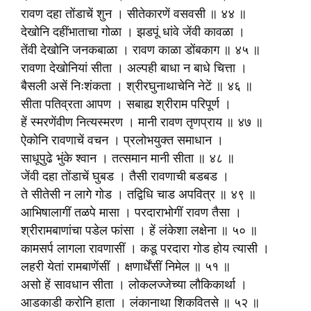
रावण दहा तोंडाचें शुन । सीतेकारणें वसवसी ॥ ४४ ॥
देखोनि दहींभाताचा गोळा । झडपूं धांवे जेंवी कावळा ।
तेंवी देखोनि जनकबाळा । रावण काळा डोंबकाग ॥ ४५ ॥
रावणा देखोनियां सीता । अल्पही बाधा न बाधे चित्ता ।
बैसली असें निःशंकता । श्रीरघुनाथाचेनि नेटें ॥ ४६ ॥
सीता पतिव्रता आपण । सबाह्य श्रीराम परिपूर्ण ।
हें स्मरणेंवीण नित्यस्मरण । मानी रावण तृणप्राय ॥ ४७ ॥
ऐकोनि रावणाचें वचन । प्रलोभयुक्त समाधान ।
साधूपुढे भुंके श्वान । तत्समान मानी सीता ॥ ४८ ॥
जेंवी दहा तोंडाचें घुबड । तैसी रावणाची बडबड ।
ते सीतेसी न लागे गोड । तद्विधि चाड अपवित्र ॥ ४९ ॥
आभिषालागीं तळपे मासा । परदाराभोगीं रावण तैसा ।
श्रीरामबाणांचा पडेल फांसा । हें लंकेशा लक्षेना ॥ ५० ॥
कामसर्प लागला रावणासीं । कडू परदारा गोड होय त्यासी ।
लहरी येतां रामबाणेंसीं । क्षणार्धेंसीं निमेल ॥ ५१ ॥
असो हें सावधान सीता । लोकलज्जेच्या लौकिकार्था ।
आडकाडी करोनि हाता । लंकानाथा शिकवितसे ॥ ५२ ॥