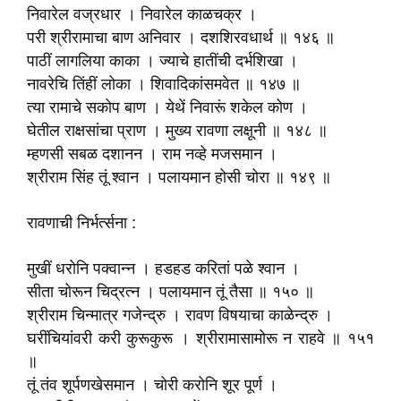
निवारेल वज्रधार । निवारेल काळचक्र ।
परी श्रीरामाचा बाण अनिवार । दशशिरवधार्थ ॥ १४६ ॥
पाठीं लागलिया काका । ज्याचे हातींची दर्भशिखा ।
नावरेचि तिंहीं लोका । शिवादिकांसमवेत ॥ १४७ ॥
त्या रामाचे सकोप बाण । येथें निवारूं शकेल कोण ।
घेतील राक्षसांचा प्राण । मुख्य रावणा लक्षूनी ॥ १४८ ॥
म्हणसी सबळ दशानन । राम नव्हे मजसमान ।
श्रीराम सिंह तूं श्वान । पलायमान होसी चोरा ॥ १४९ ॥
रावणाची निर्भर्त्सना :
मुखीं धरोनि पक्वान्न । हडहड करितां पळे श्वान ।
सीता चोरून चिद्रत्‍न । पलायमान तूं तैसा ॥ १५० ॥
श्रीराम चिन्मात्र गजेन्द्रु । रावण विषयाचा काळेन्द्रु ।
घरींचियांवरी करी कुरूकुरू । श्रीरामासामोरू न राहवे ॥ १५१
॥
तूं तंव शूर्पणखेसमान । चोरी करोनि शूर पूर्ण ।