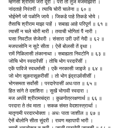
म्हणसी श्रीराम जरी दूरी । परी तो तुज मजमाझारीं ।
नांदताहे निरंतरीं । त्याचि चोरी चालेना ॥ ६० ॥
भोईभेणें जो पळोनि जाये । जिकडे पाहे तिकडे भोये ।
तैसाचि श्रीराम माझा पाहें । सबाह्य आहे परिपूर्ण ॥ ६१ ॥
त्यासीं न चले चोरी मारी । तयाची भोगितां पैं नारी ।
घसा निवटील सेजेवरी । संसारा उरी उरों नेदी ॥ ६२ ॥
मजपासोनि न सुटे सीता । ऐसें बोलसी तें वृथा ।
रामें गिळिलासी लंकानाथा । सबाह्यता निवटोनि ॥ ६३ ॥
जोचि भोग स्वदारेंसीं । तोचि भोग परदारेंसीं ।
एकें पाविजे स्वधर्मासी । एकें नरकासी जाइजे ॥ ६४ ॥
जो भोग सूकरासूकरीसीं । तो भोग इंद्राउर्वसीसीं ।
भोगसमता सर्वांसी । परदारेपासीं अधःपात ॥ ६५ ॥
हित सांगे ते दशशिरा । सुखें भोगावी स्वदारा ।
मज अर्पावें श्रीरामचंद्रा । कुळगोत्ररक्षणार्थ ॥ ६६ ॥
परदारा ते तंव माता । सकळ संमत वेदशास्त्रार्था ।
मातृगामी परदारभोक्ता । अधः पाता जाशील ॥ ६७ ॥
ऐसें बोलोनि सीता सुंदरी । रावण महापापी भारी ।