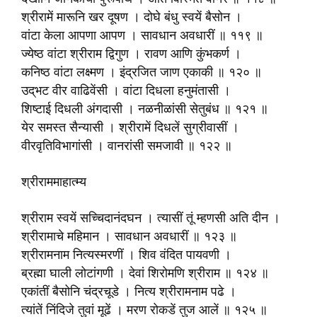
श्रीरामें मारूनि खर दूषण । दोघे बंधु स्वयें बैसोन ।
वांटा केला आपणा आपण । सावधान अवधारीं ॥ ११९ ॥
ज्येष्ठ वांटा श्रीराम द्विगुण । रावण आणि कुंभकर्ण ।
कनिष्ठ वांटा लक्ष्मण । इंद्रजित जाण एकाकी ॥ १२० ॥
उद्‌भट वीर वाढिवेंसी । वांटा दिधला हनुमंतासी ।
शिष्टाई दिधली अंगदासी । नळनीळांसी सेतुबंध ॥ १२१ ॥
येर समस्त सैन्यासी । श्रीरामें दिधलें सुग्रीवासीं ।
वीरवृतिविभागांसी । वानरांसी समजावी ॥ १२२ ॥
श्रीराममाहात्म्य
श्रीराम स्वयें सच्चिदानंदघन । त्यासीं तूं म्हणसी अति दीन ।
श्रीरामाचे महिमान । सावधान अवधारीं ॥ १२३ ॥
श्रीरामनाम नित्यस्मरणीं । शिव वंदित पायवणी ।
ब्रह्मा घाली लोटांगणी । देवां शिरोमणि श्रीराम ॥ १२४ ॥
एकांतीं बैसोनि चंद्रचूडे । नित्य श्रीरामनाम पढे ।
त्यांतें निंदिजे तुवां मूढें । मरण रोकडें तुज आलें ॥ १२५ ॥