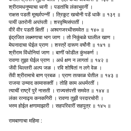
श्रीरामधनुष्याचा ध्वनी । पडतांचि लंकाभुवनीं ।
राक्षस पडती मूर्च्छापन्नीं । त्रिकूट खचोनी पडें धाकें ॥ १३९ ॥
पायीं उतरोनी अपांपती । शरवृष्यिसंपातीं ।
वीरें वीर पडती क्षितीं । अश्वगजरथीसमवेत ॥ १४० ॥
इंद्रजित लक्ष्मणाचा भाग जाण । तो निकुंबळे घालील खाण ।
मेघनादाचा घेईल प्राण । शस्त्रें दारूण वर्षोनी ॥ १४१ ॥
श्रीराम विंधोनियां जाण । बाणीं फोडील कुंभकर्ण ।
रावणा तुझा घेईल प्राण । अर्ध क्षण न लागतां ॥ १४२ ॥
जेंवी थिल्लरी अल्प जळ । रवि शोषितां न लगे वेळ ।
तेंवी श्रीरामाचे बाण प्रबळ । प्राण तत्काळ घेतील ॥ १४३ ॥
राजया उन्माद कामासक्तीं । तोहि काम अधर्मरतीं ।
त्याचीं राष्ट्रें पुरें नासती । राज्यसंपत्ती समवेत ॥ १४४ ॥
लंका रत्‍नाढ्य कनकगिरी । रावणा तुझी परदारचोरी ।
भस्म होईल क्षणामाझारी । सहपरिवारीं सहपुत्र ॥ १४५ ॥
रामबाणाचा महिमा :