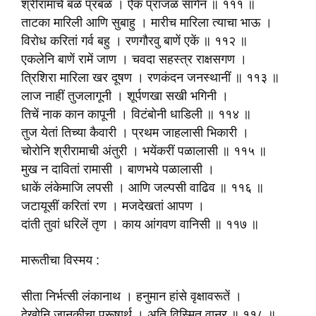
श्रीरामांचें बळ प्रबळ । ऐक प्रांजळ सांगेन ॥ १११ ॥
ताटका मारिली आणि सुबाहु । मारीच मारिला त्याचा भाऊ ।
विरोध करितां गर्व बहु । रणगौरवु बाणें एकें ॥ ११२ ॥
एकलेनि बाणें रामें जाण । चवदा सहस्त्र राक्षसगण ।
त्रिशिरा मारिला खर दूषण । रणकंदन जनस्थानीं ॥ ११३ ॥
लाज नाहीं तुजलागूनी । शूर्पणखा सखी भगिनी ।
तिचें नाक कान कापूनी । विटंबोनी धाडिली ॥ ११४ ॥
तुज येतां तिच्या कैवारी । प्रथम जाहलासी भिकारी ।
चोरोनि श्रीरामाची अंतुरी । भयेंकरीं पळालासी ॥ ११५ ॥
मुख न दावितां रामासी । बाणभये पळालासी ।
धाकें लंकेमाजि लपसी । आणि जल्पसी वाढिव ॥ ११६ ॥
जटायूसीं करितां रण । मजदेखतां आपण ।
दांती तुवां धरिलें तृण । काय आंगवण वानिसी ॥ ११७ ॥
मारूतीचा विस्मय :
सीता निर्भत्सी लंकानाथ । हनुमान हांसे वृक्षावरूतें ।
देखोनि जानकीचा पुरूषार्थ । अति विस्मित वानर ॥ ११८ ॥