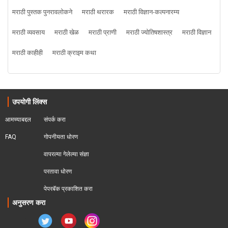
मराठी पुस्तक पुनरावलोकने
मराठी थरारक
मराठी विज्ञान-कल्पनारम्य
मराठी व्यवसाय
मराठी खेळ
मराठी प्राणी
मराठी ज्योतिषशास्त्र
मराठी विज्ञान
मराठी काहीही
मराठी क्राइम कथा
उपयोगी लिंक्स
आमच्याबद्दल
संपर्क करा
FAQ
गोपनीयता धोरण
वापरल्या गेलेल्या संज्ञा
परतावा धोरण 
पेपरबॅक प्रकाशित करा
अनुसरण करा