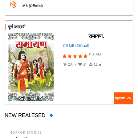
MB (Official)
पूर्ण कादंबरी
रामायण.
द्वारा MB (Official)
(105.6k)
2.7m
51
1.2m
एकूण भाग : 297
NEW REALESED
HORROR STORIES