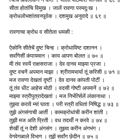
त्याचें अवलोकन न करी । जाली पाठमोरी जानकी ॥ ६८ ॥
सीता होतांचि विमुख । जालें रावणा परमदुःख ।
क्रोधलोभशांतवनपूर्वक । दशमुख अनुवादे ॥ ६९ ॥
रावणाचा क्रोध व सीतेला धमकी :
ऐकोनि सीतेचें दुष्ट चिन्ह । क्रोधाविष्ट दशानन ।
सर्वांगेसीं कंपायमान । काय आपण बोलत ॥ ७० ॥
मी तंव स्वयें राक्षसराजा । देव दानव माझ्या प्रजा ।
दुष्ट वचनें अपमान माझा । श्रीरामभार्या तूं करिसी ॥ ७१ ॥
मज रावणा देखतां दृष्टीं । देव दानव कांपती पोटीं ।
तूं तंव धीट आहेस मोठी । वदसी गोष्टी अपमानें ॥ ७२ ॥
माझ्या स्त्रीपुत्रादेखतां । मज निर्भर्त्सिलें लंकानाथा ।
तुझ्या करावें म्यां घाता । परी स्त्री वधितां निषिद्ध ॥ ७३ ॥
तुझे अंगसंगाची आर्ती । कामक्रोधांची करीन शांती ।
तुझी मज अति प्रिती । वध तदर्थीं न करवे ॥ ७४ ॥
शेखीं तूं न देशी अंगसंग । तुझ्या करीन अंगभंग ।
वेगवेगळाले विभाग । तुझें सर्वांग छेदीन ॥ ७५ ॥