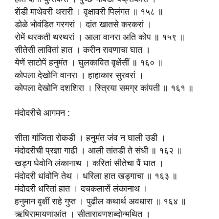
शेंडी माथेवरी थरारी । वृक्षावरी पिलंगत ॥ १५८ ॥
डोळे भोवंडित गरगरां । दांत खातसे करकरां ।
रोमें थरकती थरथरां । आला वानरा अति कोप ॥ १५९ ॥
सीतेसी लावितां हात । करीन रावणाचा घात ।
येणें साटोपें हनुमंत । घुलकावित वृक्षेंसीं ॥ १६० ॥
कोपला देखोनि वानरा । हाहाकार सुरवरां ।
कोपला देखोनि दशशिरा । स्त्रिया समग्र कांपती ॥ १६१ ॥
मंदोदरीचे आगमन :
सीता गांजिता रोकडी । हनुमंत जंव न घाली उडी ।
मंदोदरीची प्रज्ञा गाढी । आली तांतडी ते संधी ॥ १६२ ॥
खड्ग घेवोनि लंकानाथ । करितां सीतेचा पैं घात ।
मंदोदरी धांवोनि तेथ । धरिला हात खड्गाचा ॥ १६३ ॥
मंदोदरी धरितां हात । दचकलासें लंकानाथ ।
हनुमान वृक्षीं राहे गुप्त । पुढील कथार्थ अवधारा ॥ १६४ ॥
ऋषिरामायणाआंत । सीतारावणशब्दोन्मथित ।