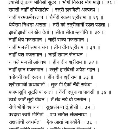
त्यासी तूं काय भोगिसी सुंदर । भोगीं निरंतर भोग माझे ॥ २८ ॥
रामसी नाहीं शौर्यसाटोप । स्त्री हारविली अल्पतप ।
नाहीं परमकर्मप्रताप । धैर्यही स्वल्प श्रीरामा ॥ २९ ॥
धैर्येराम निधडा असता । तरी कां स्त्रीलागीं रडत पडता ।
झाडोझाडीं कां खेंव देतां । सीता सीता म्हणोनि ॥ ३० ॥
नाहीं धैर्य मजसमान । नाहीं राज्य मजसमान ।
नाहीं मजसीं समान धन । हीन दीन श्रीराम ॥ ३१ ॥
नाहीं यश मजसमान । नाहीं समान सेनाधन ।
न चले मजसीं आंगवण । हीन दीन श्रीराम ॥ ३२ ॥
नाहीं ज्ञान मजसमान । स्त्री हारविली अपेश गहन ।
वनोवनीं करी रूदन । हींन दीन श्रीराम ॥ ३३ ॥
श्रीरामाची कथावार्ता । तुज मी ऐकों नेंदी सर्वथा ।
मजपासुनि सुटलिया आतां । केंवी रघुनाथा पावसी ॥ ३४ ॥
व्यर्थ जातें तुझें यौवन । तें तंव नये वो परतोन ।
सेजे भोगीं दशानन । सुखसंपन्न तूं होसी ॥ ३५ ॥
परदारा स्वयें भोगितां । पाप लागेल लंकानाथा ।
राक्षसांची स्वधर्मता । ऐक आतां जानकीये ॥ ३६ ॥