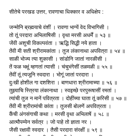
सीतेचे परखड उत्तर, रावणाचा धिक्कार व अधिक्षेप :
जन्मोनि ब्रह्मयाचे वंशीं । रावणा भाग्यें वेद विभागिसी ।
तो तूं परदारा अभिलाषिसी । वृथा मरसी अधर्में ॥ ५३ ॥
जेंवी अशुची विकल्पवंता । ऋद्धि सिद्धी नये हाता ।
तेंवी मी सती श्रीरामकांता । तुज लंकानाथा अपवित्रा ॥ ५४ ॥
साळी भोज्य त्या शुकासी । सांडोनि जातां नारळीसी ।
तें फळ भक्षूं म्हणतां त्यासी । चंचुभंगेसीं तळमळी ॥ ५५ ॥
तेंवीं तूं त्यजूनि स्वदारा । भोगूं जातां परदारा ।
दुःखी होशील गा दशशिरा । बाणधारा श्रीरामाच्या ॥ ५६ ॥
तुझ्याचि स्त्रिया लंकानाथा । स्वइच्छे परपुरूषासीं रमतां ।
त्यांची तुज न मानें पवित्रता । दोहींच्या घाता तूं करिसी ॥ ५७ ॥
तेंवी मी श्रीरामांची कांता । तुजसी बोलणें अपवित्रता ।
कैंची अंगसंगाची कथा । मरसी वृथा अभिलाषें ॥ ५८ ॥
आत्मौपम्येन सर्वत्र । जो पाहे तो ज्ञाता नर ।
जैसी रक्षावी स्वदार । तैसी परदारा संरक्षीं ॥ ५९ ॥