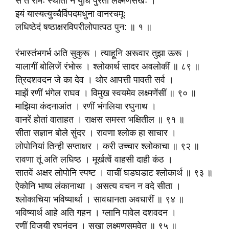
स ते रामः स्थाता न युधि पुरतो लक्ष्मणसखः ।
इयं यास्यत्युच्चैर्विपदमधुना वानरचमूः
लधिष्ठेदं षष्ठाक्षरविपरीलोपात्पठ पुन: ॥ १ ॥
रंभास्तंभगर्भ अति सुकुरू । त्याहूनि अरूवार तुझा ऊरू ।
यालागीं बोलिजें रंभोरू । श्लोकार्थ सादर अवलोकीं ॥ ८९ ॥
त्रिदशवदन जे का देव । थोर आपत्ती पावती सर्व ।
माझें रणीं भंगेल राघव । विमुख स्वयमेव लक्ष्मणेंसीं ॥ ९० ॥
माझिया कंदनाआंत । रणीं भंगलिया रघुनाथ ।
वानरें होतां वाताहत । राक्षस समस्त भक्षितील ॥ ९१ ॥
सीता सज्ञान बोले सुंदर । रावणा श्लोक हा साचार ।
लोपोनियां तिन्ही सप्ताक्षर । करी उच्चार श्लोकाचा ॥ ९२ ॥
रावणा तूं अति लघिष्ठ । मूर्खत्वें वाहसी दाही कंठ ।
सातवें अक्षर लोपोनि स्पष्ट । वाचीं घडघडाट श्लोकार्थ ॥ ९३ ॥
ऐकोनि भाष्य लंकानाथा । असत्य वचन न वदे सीता ।
श्लोकाचिया भविष्यार्था । सावधानता अवधारीं ॥ ९४ ॥
भविष्यार्थ आहे अति गहन । ग्लानि पावेल दशवदन ।
रणीं विजयी रघुनंदन । सखा लक्ष्मणसमवेत ॥ ९५ ॥