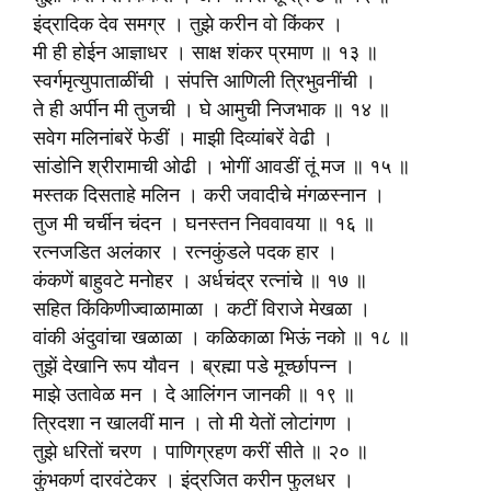
इंद्रादिक देव समग्र । तुझे करीन वो किंकर ।
मी ही होईन आज्ञाधर । साक्ष शंकर प्रमाण ॥ १३ ॥
स्वर्गमृत्युपाताळींची । संपत्ति आणिली त्रिभुवनींची ।
ते ही अर्पीन मी तुजची । घे आमुची निजभाक ॥ १४ ॥
सवेग मलिनांबरें फेडीं । माझी दिव्यांबरें वेढी ।
सांडोनि श्रीरामाची ओढी । भोगीं आवडीं तूं मज ॥ १५ ॥
मस्तक दिसताहे मलिन । करी जवादीचे मंगळस्नान ।
तुज मी चर्चीन चंदन । घनस्तन निववावया ॥ १६ ॥
रत्‍नजडित अलंकार । रत्‍नकुंडले पदक हार ।
कंकणें बाहुवटे मनोहर । अर्धचंद्र रत्‍नांचे ॥ १७ ॥
सहित किंकिणीज्वाळामाळा । कटीं विराजे मेखळा ।
वांकी अंदुवांचा खळाळा । कळिकाळा भिऊं नको ॥ १८ ॥
तुझें देखानि रूप यौवन । ब्रह्मा पडे मूर्च्छापन्न ।
माझे उतावेळ मन । दे आलिंगन जानकी ॥ १९ ॥
त्रिदशा न खालवीं मान । तो मी येतों लोटांगण ।
तुझे धरितों चरण । पाणिग्रहण करीं सीते ॥ २० ॥
कुंभकर्ण दारवंटेकर । इंद्रजित करीन फुलधर ।