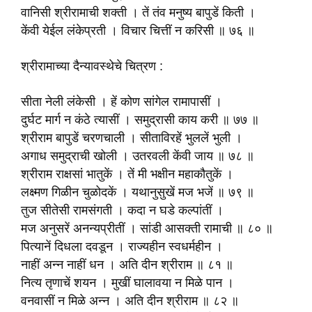
वानिसी श्रीरामाची शक्ती । तें तंव मनुष्य बापुडें किती ।
केंवी येईल लंकेप्रती । विचार चित्तीं न करिसी ॥ ७६ ॥
श्रीरामाच्या दैन्यावस्थेचे चित्रण :
सीता नेली लंकेसी । हें कोण सांगेल रामापासीं ।
दुर्घट मार्ग न कंठे त्यासीं । समुद्रासी काय करी ॥ ७७ ॥
श्रीराम बापुडें चरणचाली । सीताविरहें भुललें भुली ।
अगाध समुद्राची खोली । उतरवली केंवी जाय ॥ ७८ ॥
श्रीराम राक्षसां भातुकें । तें मी भक्षीन महाकौतुकें ।
लक्ष्मण गिळीन चुळोदकें । यथानुसुखें मज भजें ॥ ७९ ॥
तुज सीतेसी रामसंगती । कदा न घडे कल्पांतीं ।
मज अनुसरें अनन्यप्रीतीं । सांडी आसक्ती रामाची ॥ ८० ॥
पित्यानें दिधला दवडून । राज्यहीन स्वधर्महीन ।
नाहीं अन्न नाहीं धन । अति दीन श्रीराम ॥ ८१ ॥
नित्य तृणाचें शयन । मुखीं घालावया न मिळे पान ।
वनवासीं न मिळे अन्न । अति दीन श्रीराम ॥ ८२ ॥