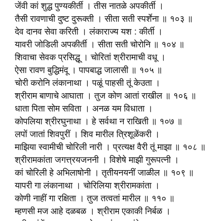
जेंवी कां शुद्ध पुण्यकीर्ती । तीस नातळे अपकीर्ती ।
तैसी रावणाची दुष्ट दुरूक्ती । सीता सती स्पर्शेना ॥ १०३ ॥
देव दानव सेवा करिती । लंकाराज्य यश : कीर्ती ।
यावरी जोडिली अपकीर्ती । सीता सती चोरोनि ॥ १०४ ॥
शिवाचा सेवक प्रसिद्धू । चोरितां श्रीरामाची वधू ।
ऐसा रावण बुद्धिमंदू । पापबाद्ध जालासी ॥ १०५ ॥
चोरी करोनि लंकानाथा । पळूं पाहसी तूं केउता ।
श्रीराम बाणाचे आघाता । तुज कोण आतां राखील ॥ १०६ ॥
धाता पिता सोम सविता । अनळ यम विधाता ।
कोपलिया श्रीरघुनाथा । हे सर्वथा न राखिती ॥ १०७ ॥
लपों जातां शिवपुरीं । शिव मारील त्रिशूळेंकरी ।
माझिया स्वामीची चोरिली नारी । प्रत्यक्ष वैरी तूं माझा ॥ १०८ ॥
श्रीरामकांता जगत्त्रयजननी । विशेषे माझी गुरूपत्‍नी ।
कां चोरिली हे अभिलाषोनी । तृतीयनयनीं जाळील ॥ १०९ ॥
यापरी गा लंकानाथा । चोरिलिया श्रीरामकांता ।
कोणी नाहीं गा रक्षिता । तुज तत्वतां मारील ॥ ११० ॥
म्हणसी मज आहे दळबळ । श्रीराम एकाकी निर्बळ ।