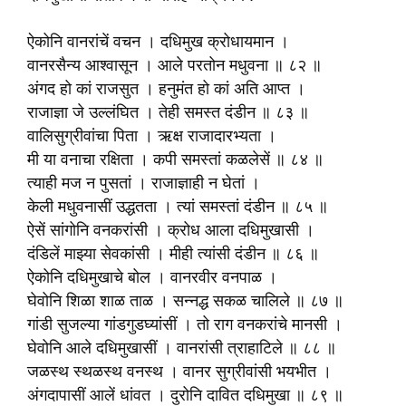
ऐकोनि वानरांचें वचन । दधिमुख क्रोधायमान ।
वानरसैन्य आश्वासून । आले परतोन मधुवना ॥ ८२ ॥
अंगद हो कां राजसुत । हनुमंत हो कां अति आप्त ।
राजाज्ञा जे उल्लंघित । तेही समस्त दंडीन ॥ ८३ ॥
वालिसुग्रीवांचा पिता । ऋक्ष राजादारभ्यता ।
मी या वनाचा रक्षिता । कपी समस्तां कळलेसें ॥ ८४ ॥
त्याही मज न पुसतां । राजाज्ञाही न घेतां ।
केली मधुवनासीं उद्धतता । त्यां समस्तां दंडीन ॥ ८५ ॥
ऐसें सांगोनि वनकरांसी । क्रोध आला दधिमुखासी ।
दंडिलें माझ्या सेवकांसी । मीही त्यांसी दंडीन ॥ ८६ ॥
ऐकोनि दधिमुखाचे बोल । वानरवीर वनपाळ ।
घेवोनि शिळा शाळ ताळ । सन्नद्ध सकळ चालिले ॥ ८७ ॥
गांडी सुजल्या गांडगुडघ्यांसीं । तो राग वनकरांचे मानसी ।
घेवोनि आले दधिमुखासीं । वानरांसी त्राहाटिले ॥ ८८ ॥
जळस्थ स्थळस्थ वनस्थ । वानर सुग्रीवांसी भयभीत ।
अंगदापासीं आलें धांवत । दुरोनि दावित दधिमुखा ॥ ८९ ॥