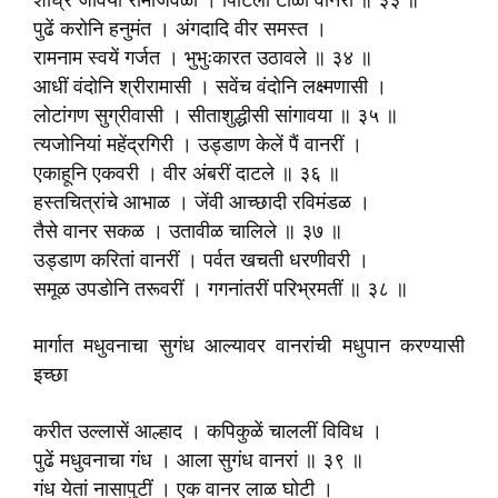
शीघ्र जावया रामाजवळी । पिटिली टाळी वानरीं ॥ ३३ ॥
पुढें करोनि हनुमंत । अंगदादि वीर समस्त ।
रामनाम स्वयें गर्जत । भुभुःकारत उठावले ॥ ३४ ॥
आधीं वंदोनि श्रीरामासी । सवेंच वंदोनि लक्ष्मणासी ।
लोटांगण सुग्रीवासी । सीताशुद्धीसी सांगावया ॥ ३५ ॥
त्यजोनियां महेंद्रगिरी । उड्डाण केलें पैं वानरीं ।
एकाहूनि एकवरी । वीर अंबरीं दाटले ॥ ३६ ॥
हस्तचित्रांचे आभाळ । जेंवी आच्छादी रविमंडळ ।
तैसे वानर सकळ । उतावीळ चालिले ॥ ३७ ॥
उड्डाण करितां वानरीं । पर्वत खचती धरणीवरी ।
समूळ उपडोनि तरूवरीं । गगनांतरीं परिभ्रमतीं ॥ ३८ ॥
मार्गात मधुवनाचा सुगंध आल्यावर वानरांची मधुपान करण्यासी
इच्छा
करीत उल्लासें आल्हाद । कपिकुळें चाललीं विविध ।
पुढें मधुवनाचा गंध । आला सुगंध वानरां ॥ ३९ ॥
गंध येतां नासापुटीं । एक वानर लाळ घोटी ।