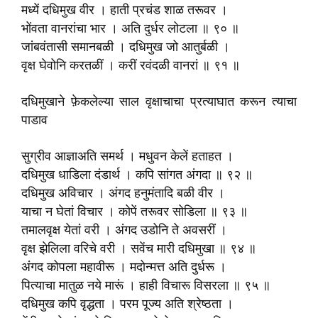
मध्यें दधिमुख वीर । हाती प्रचंड शाळ तरूवर ।
भोंवता वानरांचा भार । अति दुर्धर लोटला ॥ ९० ॥
जांबवंतासी समानबळी । दधिमुख जो आतुर्बळी ।
वृक्ष घेवोनि करतळीं । करीं रवंदळी वानरां ॥ ९१ ॥
दधिमुखाने फ़ेकलेल्या साल वृक्षाचाचा प्रत्याघात करून त्याचा
पाडाव
सुग्रीव आज्ञाअति समर्थ । मधुवन केलें हताहत ।
दधिमुख धाडिला दंडार्थ । कपि सांगत अंगदा ॥ ९२ ॥
दधिमुख अविचार । अंगद हनुमंतादि बळी वीर ।
याचा न घेतां विचार । कोपें तरूवर सोडिला ॥ ९३ ॥
तमालवृक्ष येतां वरी । अंगद उडोनि ते अवसरीं ।
वृक्ष झेलिला वरिचे वरी । सवेंच मारी दधिमुखा ॥ ९४ ॥
अंगद कोपला महावीरू । मदोन्मत्त अति दुर्धरू ।
पित्याचा मातुळ नये मारूं । हाही विचारू विसरला ॥ ९५ ॥
दधिमुख कपि वृद्धता । परम पूज्य अति श्रेष्ठता ।