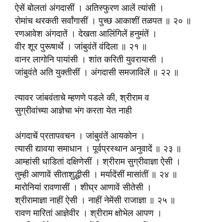
ऐसें बोलतां अंगदासीं । अतिस्फुरण आलें त्यांसी ।
रोमांच थरकती सर्वांगासीं । पुच्छ आकाशीं तळपत ॥ २० ॥
रणआवेश अंगदातें । देखता आलिंगिलें हनुमंतें ।
वीर शूर पुरूषार्थे । जांबुवंतें वंदिला ॥ २१ ॥
वानर लागोनि पायांसी । शांत करिती युवरायासी ।
जांबुवंते अति युक्तीसीं । अंगदासी समजाविलें ॥ २२ ॥
त्यावर जांबवंताचे म्हणणे पडले की, श्रीराम व
सुग्रीवांच्या आज्ञेचा भंग करता येत नाही
अंगदाचें प्रतापवचन । जांबुवंतें आयकोन ।
त्यासी द्यावया समाधान । पूर्वप्रस्थान अनुवादें ॥ २३ ॥
आम्हांसी धाडितां दक्षिणेसीं । श्रीराम सुग्रीवाज्ञा ऐसी ।
तुम्ही आणावें सीताशुद्धीसी । मर्यादेंसीं मासांतीं ॥ २४ ॥
मारोनियां रावणासीं । शीघ्र आणावें सीतेसी ।
श्रीरामाज्ञा नाहीं ऐसी । नाहीं नेमेंसी राजाज्ञा ॥ २५ ॥
रावण मारितां आज्ञेवीर । श्रीराम क्षोभेल आपण ।