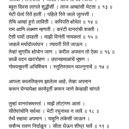
बहुत दिवस लागले शुद्धीसीं । लाज आम्हांसी भेटता ॥ १३ ॥
भेटी घेतां रितें हातीं । पहिले रिते जाले जुत्पत्ती ।
तेचि आम्हां हुरो लाविती । कपिपति क्षोभेल ॥ १४ ॥
राम आणि लक्ष्मण म्हणती । करंटी वानरांची शक्ती ।
ऐसी पावों उपहती । माझी विनंती नायकतां ॥ १५ ॥
जाहले मर्यादोल्लंघन । त्यावरी रितें जाऊन ।
तेव्हां सुग्रीव क्षोभोन जाण । करील अपमान तो ऐका ॥ १६ ॥
काळें वदन खरारोहण । उपानहमाळांचें भूषण ।
गोमयसुमनीं अभिषिंचन । स्तुतिस्तवन फाल्गुनाचें ॥ १७ ॥
आपला कालतिक्रम झालेला आहे, तेव्हा अपमान
करून घेण्यापेक्षा कार्यपूर्ती करून जाणे केव्हाही चांगले
तुम्हां वानरांसमस्तां । माझें लोटांगण आतां ।
सीतेवांचोनि सर्वथा । भेटी रघुनाथा न जावें ॥ १८ ॥
तेथें सहावा अपमान । याहूनि लंकेसी जाऊन ।
ससैन्य रावण निर्दाळून । सीता घेऊन शीघ्र यावें ॥ १९ ॥