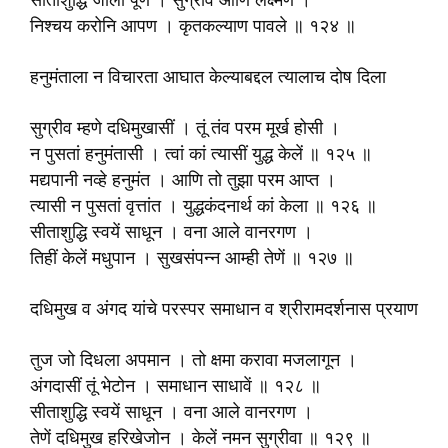
सीताशुद्धि जाली पूर्ण । सुग्रीव आणि लक्ष्मण ।
निश्चय करोनि आपण । कृतकल्याण पावले ॥ १२४ ॥
हनुमंताला न विचारता आघात केल्याबद्दल त्यालाच दोष दिला
सुग्रीव म्हणे दधिमुखासीं । तूं तंव परम मूर्ख होसी ।
न पुसतां हनुमंतासी । त्वां कां त्यासीं युद्ध केलें ॥ १२५ ॥
मद्यपानी नव्हे हनुमंत । आणि तो तुझा परम आप्त ।
त्यासी न पुसतां वृत्तांत । युद्धकंदनार्थ कां केला ॥ १२६ ॥
सीताशुद्धि स्वयें साधून । वना आले वानरगण ।
तिहीं केलें मधुपान । सुखसंपन्न आम्ही तेणें ॥ १२७ ॥
दधिमुख व अंगद यांचे परस्पर समाधान व श्रीरामदर्शनास प्रयाण
तुज जो दिधला अपमान । तो क्षमा करावा मजलागून ।
अंगदासीं तूं भेटोन । समाधान साधावें ॥ १२८ ॥
सीताशुद्धि स्वयें साधून । वना आले वानरगण ।
तेणें दधिमुख हरिखेजोन । केलें नमन सुग्रीवा ॥ १२९ ॥