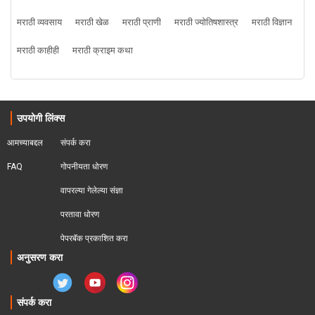
मराठी व्यवसाय
मराठी खेळ
मराठी प्राणी
मराठी ज्योतिषशास्त्र
मराठी विज्ञान
मराठी काहीही
मराठी क्राइम कथा
उपयोगी लिंक्स
आमच्याबद्दल
संपर्क करा
FAQ
गोपनीयता धोरण
वापरल्या गेलेल्या संज्ञा
परतावा धोरण 
पेपरबॅक प्रकाशित करा
अनुसरण करा
संपर्क करा