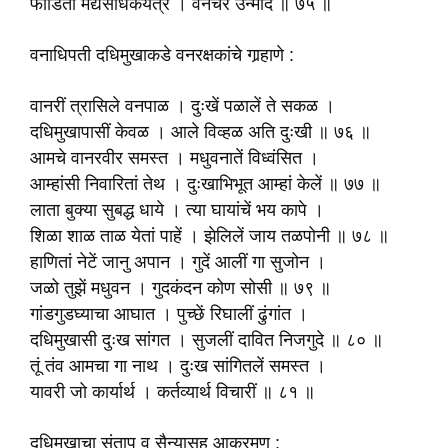
फोडिती मद्यसाधकयंत्रें । वनचरें उन्मादें ॥ ७५ ॥
वनाधिपती दधिमुखाकडे वनरक्षकांचे गार्‍हाणे :
वानरीं त्रासिले वनपाळ । दुःखें पळालें ते सकळ ।
दधिमुखापासीं केवळ । आले विव्हळ अति दुःखी ॥ ७६ ॥
आमचे वानरवीर समस्त । मधुवनातें विध्वंसित ।
आम्हांसी निवारितां तेथ । दुःखाभिभूत आम्हां केलें ॥ ७७ ॥
लाता बुक्या सुबद्ध धाये । त्या घायांचें भय कापे ।
शिळा शाळ ताळ येतां पाहें । झेलिलें जाय तळपोनी ॥ ७८ ॥
हाणितां नेटें जानु अपान । गुदें आलीं गा सुजोन ।
जळो तुझें मधुवन । गुदकंदन कोण सोसी ॥ ७९ ॥
गांडगुडघ्याचा आघात । पुच्छें रिघालीं ढुंगांत ।
दधिमुखासी दुःख सांगत । सुजलीं दावित निजगुदे ॥ ८० ॥
तूं तंव आमचा गा नाथ । दुःख सांगितलें समस्त ।
यावरी जो कार्यार्थ । कर्तव्यार्थ विचारीं ॥ ८१ ॥
दधिमुखाचा संताप व सैन्यासह आक्रमण :