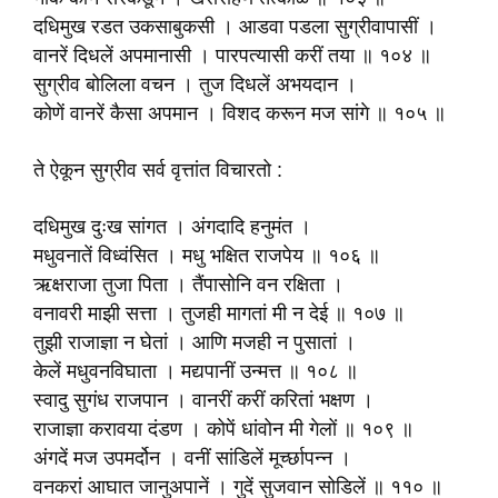
दधिमुख रडत उकसाबुकसी । आडवा पडला सुग्रीवापासीं ।
वानरें दिधलें अपमानासी । पारपत्यासी करीं तया ॥ १०४ ॥
सुग्रीव बोलिला वचन । तुज दिधलें अभयदान ।
कोणें वानरें कैसा अपमान । विशद करून मज सांगे ॥ १०५ ॥
ते ऐकून सुग्रीव सर्व वृत्तांत विचारतो :
दधिमुख दुःख सांगत । अंगदादि हनुमंत ।
मधुवनातें विध्वंसित । मधु भक्षित राजपेय ॥ १०६ ॥
ऋक्षराजा तुजा पिता । तैंपासोनि वन रक्षिता ।
वनावरी माझी सत्ता । तुजही मागतां मी न देई ॥ १०७ ॥
तुझी राजाज्ञा न घेतां । आणि मजही न पुसातां ।
केलें मधुवनविघाता । मद्यपानीं उन्मत्त ॥ १०८ ॥
स्वादु सुगंध राजपान । वानरीं करीं करितां भक्षण ।
राजाज्ञा करावया दंडण । कोपें धांवोन मी गेलों ॥ १०९ ॥
अंगदें मज उपमर्दोन । वनीं सांडिलें मूर्च्छापन्न ।
वनकरां आघात जानुअपानें । गुदें सुजवान सोडिलें ॥ ११० ॥