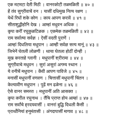
एक मटमटा देती मिठी । वानरकोटी तळमळिती ॥ ४० ॥
हें तंव सुग्रीवाचें वन । यासीं दधिमुख नित्य रक्षण ।
येथें रिघों शके कोण । काय आपण करावें ॥ ४१ ॥
सीताशुद्धीहोनि देख । आम्हां मधुवन अधिक ।
कृपा करीं रघुकुळटिळक । एकमेक तळमळिती ॥ ४२ ॥
राम सर्वात्मा सर्वज्ञ । ऐसीं वदती पुराणें ।
आम्हां दिधलिया मधुपान । आम्ही सर्वज्ञ सत्य मानूं ॥ ४३ ॥
जिभेनें घेतली लोळणी । थाया घेतला होठीं दोन्ही ।
मुख करताहे ग्लानी । मधुपानीं श्रीरामा ॥ ४४ ॥
सुग्रीवाचे मधुवन । सुरां असुरां अगम्य स्थान ।
ये वनीचें मधुपान । केंवी आपण पाविजे ॥ ४५ ॥
मनासीं मधुपानीं वणवण । चित्तासीं मधुपानीं चिंतन ।
केल्यावीण मधुपान । पुढें मन ढळेना ॥ ४६ ॥
ऐसे वानर समस्त । मधुपानीं अति आसक्त ।
कृपा करील रघुनाथ । तैंचि प्राप्त होय आम्हां ॥ ४७ ॥
राम सर्वांचे ह्रदयवासीं । वानरां बुद्धि दिधली कैसी ।
प्रार्थोनियां हनुमंतासी । अंगदापासीं मागाव ॥ ४८ ॥