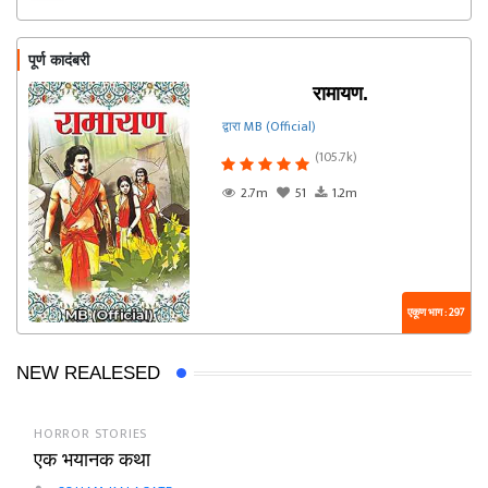
पूर्ण कादंबरी
रामायण.
द्वारा MB (Official)
(105.7k)
2.7m
51
1.2m
एकूण भाग : 297
NEW REALESED
HORROR STORIES
एक भयानक कथा