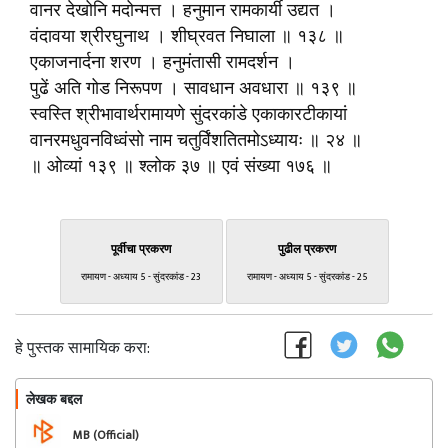
वानर देखोनि मदोन्मत्त । हनुमान रामकार्यी उद्यत ।
वंदावया श्रीरघुनाथ । शीघ्रवत निघाला ॥ १३८ ॥
एकाजनार्दना शरण । हनुमंतासी रामदर्शन ।
पुढें अति गोड निरूपण । सावधान अवधारा ॥ १३९ ॥
स्वस्ति श्रीभावार्थरामायणे सुंदरकांडे एकाकारटीकायां
वानरमधुवनविध्वंसो नाम चतुर्विंशतितमोऽध्यायः ॥ २४ ॥
॥ ओव्यां १३९ ॥ श्लोक ३७ ॥ एवं संख्या १७६ ॥
पूर्वीचा प्रकरण
पुढील प्रकरण
रामायण - अध्याय 5 - सुंदरकांड - 23
रामायण - अध्याय 5 - सुंदरकांड - 25
हे पुस्तक सामायिक करा:
लेखक बद्दल
फॉलो करा
MB (Official)