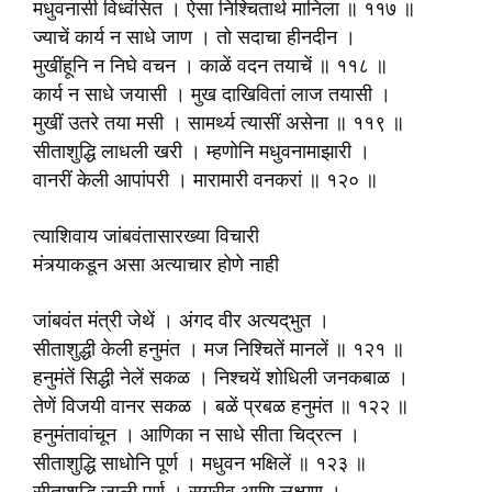
मधुवनासी विध्वंसित । ऐसा निश्चितार्थ मानिला ॥ ११७ ॥
ज्याचें कार्य न साधे जाण । तो सदाचा हीनदीन ।
मुखींहूनि न निघे वचन । काळें वदन तयाचें ॥ ११८ ॥
कार्य न साधे जयासी । मुख दाखिवितां लाज तयासी ।
मुखीं उतरे तया मसी । सामर्थ्य त्यासीं असेना ॥ ११९ ॥
सीताशुद्धि लाधली खरी । म्हणोनि मधुवनामाझारी ।
वानरीं केली आपांपरी । मारामारी वनकरां ॥ १२० ॥
त्याशिवाय जांबवंतासारख्या विचारी
मंत्र्याकडून असा अत्याचार होणे नाही
जांबवंत मंत्री जेथें । अंगद वीर अत्यद्‌भुत ।
सीताशुद्धी केली हनुमंत । मज निश्चितें मानलें ॥ १२१ ॥
हनुमंतें सिद्धी नेलें सकळ । निश्चयें शोधिली जनकबाळ ।
तेणें विजयी वानर सकळ । बळें प्रबळ हनुमंत ॥ १२२ ॥
हनुमंतावांचून । आणिका न साधे सीता चिद्रत्‍न ।
सीताशुद्धि साधोनि पूर्ण । मधुवन भक्षिलें ॥ १२३ ॥