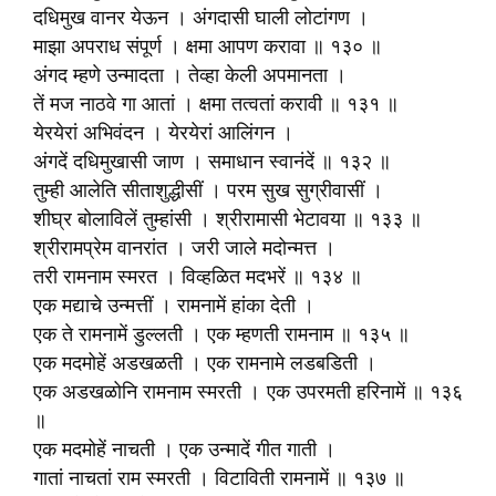
दधिमुख वानर येऊन । अंगदासी घाली लोटांगण ।
माझा अपराध संपूर्ण । क्षमा आपण करावा ॥ १३० ॥
अंगद म्हणे उन्मादता । तेव्हा केली अपमानता ।
तें मज नाठवे गा आतां । क्षमा तत्वतां करावी ॥ १३१ ॥
येरयेरां अभिवंदन । येरयेरां आलिंगन ।
अंगदें दधिमुखासी जाण । समाधान स्वानंदें ॥ १३२ ॥
तुम्ही आलेति सीताशुद्धीसीं । परम सुख सुग्रीवासीं ।
शीघ्र बोलाविलें तुम्हांसी । श्रीरामासी भेटावया ॥ १३३ ॥
श्रीरामप्रेम वानरांत । जरी जाले मदोन्मत्त ।
तरी रामनाम स्मरत । विव्हळित मदभरें ॥ १३४ ॥
एक मद्याचे उन्मत्तीं । रामनामें हांका देती ।
एक ते रामनामें डुल्लती । एक म्हणती रामनाम ॥ १३५ ॥
एक मदमोहें अडखळती । एक रामनामे लडबडिती ।
एक अडखळोनि रामनाम स्मरती । एक उपरमती हरिनामें ॥ १३६
॥
एक मदमोहें नाचती । एक उन्मादें गीत गाती ।
गातां नाचतां राम स्मरती । विटाविती रामनामें ॥ १३७ ॥