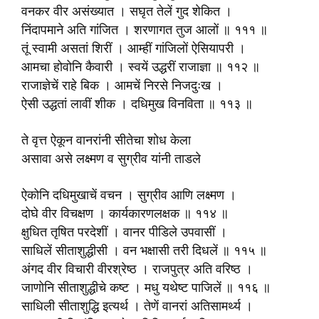
वनकर वीर असंख्यात । सघृत तेलें गुद शेकित ।
निंदापमाने अति गांजित । शरणागत तुज आलों ॥ १११ ॥
तूं स्वामी असतां शिरीं । आम्हीं गांजिलों ऐसियापरी ।
आमचा होवोनि कैवारी । स्वयें उद्धरीं राजाज्ञा ॥ ११२ ॥
राजाज्ञेचें राहे बिक । आमचें निरसे निजदुःख ।
ऐसी उद्धतां लावीं शीक । दधिमुख विनविता ॥ ११३ ॥
ते वृत्त ऐकून वानरांनी सीतेचा शोध केला
असावा असे लक्ष्मण व सुग्रीव यांनी ताडले
ऐकोनि दधिमुखाचें वचन । सुग्रीव आणि लक्ष्मण ।
दोघे वीर विचक्षण । कार्यकारणलक्षक ॥ ११४ ॥
क्षुधित तृषित परदेशीं । वानर पीडिले उपवासीं ।
साधिलें सीताशुद्धीसी । वन भक्षासी तरी दिधलें ॥ ११५ ॥
अंगद वीर विचारी वीरश्रेष्ठ । राजपुत्र अति वरिष्ठ ।
जाणोनि सीताशुद्धीचे कष्ट । मधु यथेष्ट पाजिलें ॥ ११६ ॥
साधिली सीताशुद्धि इत्यर्थ । तेणें वानरां अतिसामर्थ्य ।