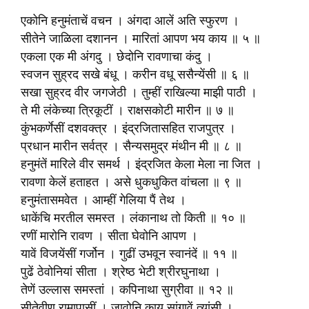
एकोनि हनुमंताचें वचन । अंगदा आलें अति स्फुरण ।
सीतेने जाळिला दशानन । मारितां आपण भय काय ॥ ५ ॥
एकला एक मी अंगदु । छेदोनि रावणाचा कंदु ।
स्वजन सुह्रद सखे बंधू । करीन वधू ससैन्येंसी ॥ ६ ॥
सखा सुह्रद वीर जगजेठी । तुम्हीं राखिल्या माझी पाठी ।
ते मी लंकेच्या त्रिकूटीं । राक्षसकोटी मारीन ॥ ७ ॥
कुंभकर्णेसीं दशवक्त्र । इंद्रजितासहित राजपुत्र ।
प्रधान मारीन सर्वत्र । सैन्यसमुद्र मंथीन मी ॥ ८ ॥
हनुमंतें मारिले वीर समर्थ । इंद्रजित केला मेला ना जित ।
रावणा केलें हताहत । असे धुकधुकित वांचला ॥ ९ ॥
हनुमंतासमवेत । आम्हीं गेलिया पैं तेथ ।
धाकेंचि मरतील समस्त । लंकानाथ तो किती ॥ १० ॥
रणीं मारोनि रावण । सीता घेवोनि आपण ।
यावें विजयेंसीं गर्जोन । गुढीं उभवून स्वानंदें ॥ ११ ॥
पुढें ठेवोनियां सीता । श्रेष्ठ भेटी श्रीरघुनाथा ।
तेणें उल्लास समस्तां । कपिनाथा सुग्रीवा ॥ १२ ॥
सीतेवीण रामापासीं । जावोनि काय सांगावें त्यांसी ।