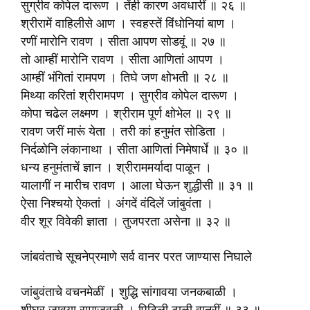
सुग्रीव कोपेल दारूण । तेंही कारण अवधारीं ॥ २६ ॥
श्रीरामें वाहिलीसे आण । स्वहस्तें विंधोनियां बाण ।
रणीं मारोनि रावण । सीता आपण सोडवूं ॥ २७ ॥
तो आम्हीं मारोनि रावण । सीता आणितां आपण ।
आम्हीं भंगितां रामपण । तिघे जण क्षोभती ॥ २८ ॥
मिथ्या करितां श्रीरामपण । सुग्रीव कोपेल दारूण ।
कोपा चढेल लक्ष्मण । श्रीराम पूर्ण क्षोभेल ॥ २९ ॥
रावण जरीं मारूं येता । तरी कां हनुमंत सोडिता ।
निर्दळोनि लंकानाथा । सीता आणितां निमेषार्धे ॥ ३० ॥
धन्य हनुमंताचें ज्ञान । श्रीराममर्यादा पाळून ।
यालागीं न मारीच रावण । आला घेऊन शुद्धीसी ॥ ३१ ॥
ऐसा निश्चयो ऐकतां । अंगदें वंदिलें जांबुवंता ।
वीर शूर विवेकी ज्ञाता । तुजपरता असेना ॥ ३२ ॥
जांबवंताचे सूचनेप्रमाणे सर्व वानर परत जाण्यास निघाले
जांबुवंताचे वचनमेळीं । शुद्धि सांगावया जनकबाळी ।