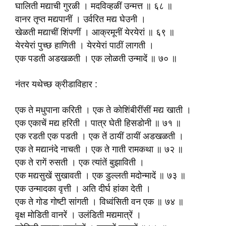
घालिती मद्याची गुरळी । मदविव्हळीं उन्मत्त ॥ ६८ ॥
वानर तृप्त मद्यपानीं । उर्वरित मद्य घेउनी ।
खेळती मद्याचीं शिंपणीं । आक्रमूनीं येरयेरां ॥ ६९ ॥
येरयेरां पुच्छ हाणिती । येरयेरां पाठीं लागती ।
एक पडती अडखळती । एक लोळती उन्मादें ॥ ७० ॥
नंतर यथेच्छ क्रीडाविहार :
एक ते मधुपाना करिती । एक ते कोशिंबीरींसीं मद्य खाती ।
एक एकाचें मद्य हरिती । पात्र घेती हिसडोनी ॥ ७१ ॥
एक रडती एक पडती । एक तें ठायीं ठायीं अडखळती ।
एक ते मद्यानंदे नाचती । एक ते गाती रामकथा ॥ ७२ ॥
एक ते रागें रुसती । एक त्यांतें बुझाविती ।
एक मद्यसुखें सुखावती । एक डुल्लती मदोन्मादें ॥ ७३ ॥
एक उन्मादका वृत्ती । अति दीर्घ हांका देती ।
एक ते गोड गोष्टी सांगती । विध्वंसिती वन एक ॥ ७४ ॥
वृक्ष मोडिती वानरें । उलंडिती मद्यमात्रें ।