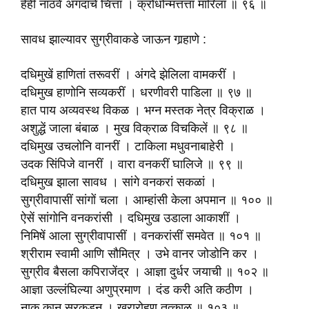
हेंही नाठवे अंगदाचे चित्ता । क्रोधोन्मत्तत्ता मारिला ॥ ९६ ॥
सावध झाल्यावर सुग्रीवाकडे जाऊन गार्‍हाणे :
दधिमुखें हाणितां तरूवरीं । अंगदे झेलिला वामकरीं ।
दधिमुख हाणोनि सव्यकरीं । धरणीवरी पाडिला ॥ ९७ ॥
हात पाय अव्यवस्थ विकळ । भग्न मस्तक नेत्र विक्राळ ।
अशुद्धें जाला बंबाळ । मुख विक्राळ विचकिलें ॥ ९८ ॥
दधिमुख उचलोनि वानरीं । टाकिला मधुवनाबाहेरी ।
उदक सिंपिजे वानरीं । वारा वनकरीं घालिजे ॥ ९९ ॥
दधिमुख झाला सावध । सांगे वनकरां सकळां ।
सुग्रीवापासीं सांगों चला । आम्हांसी केला अपमान ॥ १०० ॥
ऐसें सांगोनि वनकरांसी । दधिमुख उडाला आकाशीं ।
निमिषें आला सुग्रीवापासीं । वनकरांसीं समवेत ॥ १०१ ॥
श्रीराम स्वामी आणि सौमित्र । उभे वानर जोडोनि कर ।
सुग्रीव बैसला कपिराजेंद्र । आज्ञा दुर्धर जयाची ॥ १०२ ॥
आज्ञा उल्लंघिल्या अणुप्रमाण । दंड करी अति कठीण ।
नाक कान सरकडून । खरारोहण तत्काळ ॥ १०३ ॥