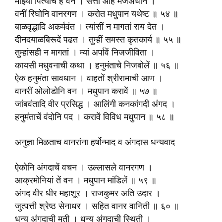
माझ्या पित्याचे हें वन । सत्ता आहे मजअधीन ।
वनीं रिघोनि वानरगण । करोत मधुपान यथेष्ट ॥ ५४ ॥
बाळवृद्धादि अकर्मवंत । त्यांसीं न मागतां राय देत ।
दीनदयाळबिरूदें पढत । तुम्हीं समस्त कृतकार्य ॥ ५५ ॥
तुम्हांसही न मागतां । म्यां अर्पावें निजजीविता ।
कायसी मधुवनाची कथा । हनुमंताचे निजबोलें ॥ ५६ ॥
ऐक हनुमंता सावधान । वाहतों श्रीरामाची आण ।
वानरीं ओलोडोनि वन । मधुपान करावें ॥ ५७ ॥
जांबवंतादि वीर प्रसिद्ध । आलिंगी कनकांगदी अंगद ।
हनुमंताचें वंदोनि पद । करावें विविध मधुपान ॥ ५८ ॥
अनुज्ञा मिळताच वानरांना हर्षोन्माद व अंगदास धन्यवाद
ऐकोनि अंगदाचें वचन । उल्लासले वानरगण ।
आक्रमोनियां तें वन । मधुपान मांडिलें ॥ ५९ ॥
अंगद वीर धीर महाशूर । राजकुमर अति उदार ।
जुत्पत्ती श्रेष्ठ सेनाधर । सहित वानर वानिती ॥ ६० ॥
धन्य अंगदाची मती । धन्य अंगदाची स्थिती ।