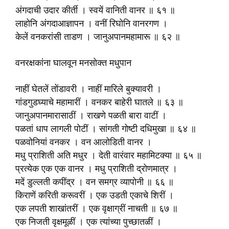
अंगदाची उदार कीर्ती । स्वयें वानिती वानर ॥ ६१ ॥
लाहोनि अंगदाआज्ञापन । वनीं रिघोनि वानरगण ।
केलें वनकरांसी ताडण । जानुअपानमहामारू ॥ ६२ ॥
वनरक्षकांना घालवून मनसोक्त मधुपान
नाहीं घेतलें तोंडावरी । नाहीं मारिले बुक्यावरी ।
गांडगुडघ्याचे महामारीं । वनकर बाहेरी घातले ॥ ६३ ॥
जानुअपानमारासाठीं । राखणे पळती बारा वाटीं ।
पळतां धाप लागली पोटीं । सांगती गोष्टी दधिमुखा ॥ ६४ ॥
पळवोनियां वनकर । वन आलोडिती वानर ।
मधु प्राशिती अति मधुर । देती वारंवार महामिटक्या ॥ ६५ ॥
प्रत्येक एक एक वानर । मधु प्राशिती द्रोणमात्र ।
मदें डुल्लती कपींद्र । वन समग्र व्यापोनी ॥ ६६ ॥
किराणें करिती करूवरीं । एक उडती एकाचे शिरीं ।
एक लपती शाखांतरीं । एक वृक्षाग्रीं नाचती ॥ ६७ ॥
एक निजती वृक्षमूळीं । एक त्यांच्या पुच्छातळीं ।