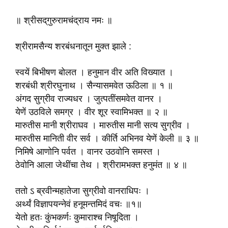
॥ श्रीसद्‌गुरुरामचंद्राय नमः ॥
श्रीरामसैन्य शरबंधनातून मुक्त झाले :
स्वयें बिभीषण बोलत । हनुमान वीर अति विख्यात ।
शरबंधी श्रीरघुनाथ । सैन्यासमवेत ऊठिला ॥ १ ॥
अंगद सुग्रीव राज्यधर । जुत्पतींसमवेत वानर ।
येणें उठविले समग्र । वीर शूर स्वामिभक्त ॥ २ ॥
मारुतीस मानी श्रीराघव । मारुतीस मानी सत्य सुग्रीव ।
मारुतीस मानिती वीर सर्व । कीर्ति अभिनव येणें केली ॥ ३ ॥
निमिषे आणोनि पर्वत । वानर उठवोनि समस्त ।
ठेवोनि आला जेथींचा तेथ । श्रीरामभक्त हनुमंत ॥ ४ ॥
ततो ऽ ब्रवीन्महातेजा सुग्रीवो वानराधिपः ।
अर्थ्यं विज्ञापयन्नेवं हनूमन्तमिदं वचः ॥१॥
येतो हतः कुंभकर्णः कुमाराश्च निषूदिता ।