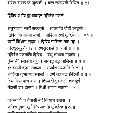
श्रेष्ठ श्रेष्ठ जे जुत्पती । बाण त्यांप्रती विंधित ॥ ९९ ॥
द्विविद व मैंद कुंभाकडून मूर्च्छित पडले :
धनुष्यबाण स्वयें सज्जूनी । आकर्णांत वोढी काढूनी ।
द्विविद विंधोनियां बाणीं । पाडिला रणीं मूर्च्छित ॥ १०० ॥
बाणीं विंधितां सुदृढ । द्विविद पाडिला गाढ मूढ ।
वीरशूरयुद्धकैवाड । रणसुरवाड संग्रामीं ॥ १ ॥
मूर्च्छित पडतांचि द्विविद । बंधु क्षोभला महामैंद ।
कुंभासीं करावया युद्ध । सन्नद्ध बद्ध चालिला ॥ २ ॥
वृक्षवल्ली द्रुम सकळा । सपर्वत उपडोनि शिळा ।
घालिता कुंभाच्या कपाळां । तेणें तत्काळ छेदिली ॥ ३ ॥
विंधोनियां पांच बाण । शिळा छेदून केली शतचूर्ण ।
मैंदासी शर दारुण । विंधी आपण साटोपें ॥ ४ ॥
वक्षस्यापि च तेनासौ मैदं विव्याध राक्षसः ।
रुधिरानुगतो भूमौ निपपात हि मूर्च्छितः ॥२८॥