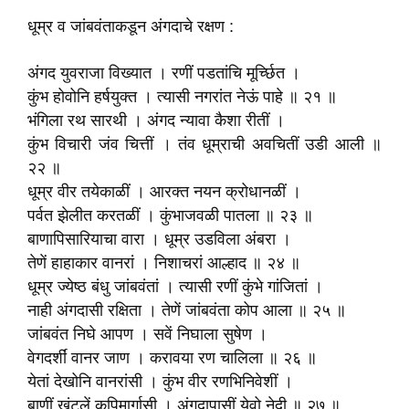
धूम्र व जांबवंताकडून अंगदाचे रक्षण :
अंगद युवराजा विख्यात । रणीं पडतांचि मूर्च्छित ।
कुंभ होवोनि हर्षयुक्त । त्यासी नगरांत नेऊं पाहे ॥ २१ ॥
भंगिला रथ सारथी । अंगद न्यावा कैशा रीतीं ।
कुंभ विचारी जंव चित्तीं । तंव धूम्राची अवचितीं उडी आली ॥
२२ ॥
धूम्र वीर तयेकाळीं । आरक्त नयन क्रोधानळीं ।
पर्वत झेलीत करतळीं । कुंभाजवळी पातला ॥ २३ ॥
बाणापिसारियाचा वारा । धूम्र उडविला अंबरा ।
तेणें हाहाकार वानरां । निशाचरां आल्हाद ॥ २४ ॥
धूम्र ज्येष्ठ बंधु जांबवंतां । त्यासी रणीं कुंभे गांजितां ।
नाही अंगदासी रक्षिता । तेणें जांबवंता कोप आला ॥ २५ ॥
जांबवंत निघे आपण । सवें निघाला सुषेण ।
वेगदर्शीं वानर जाण । करावया रण चालिला ॥ २६ ॥
येतां देखोनि वानरांसी । कुंभ वीर रणभिनिवेशीं ।
बाणीं खुंटलें कपिमार्गासी । अंगदापासीं येवो नेदी ॥ २७ ॥