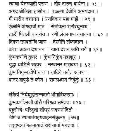
त्याचा घेतल्याही प्राण । दोष दारुण बाधेना ॥ ५८ ॥
अंगद बोलिला हांसोन । पळल्या देवोनि अभयदान ।
मी मारीन दशानन । रणविंदान पहा माझें ॥ ५९ ॥
ऐकोनि अंगदाची मात । संतोषला श्रीरघुनाथ ।
टाळी पितली वानरांत । रणीं लंकानाथ वधावया ॥ ६० ॥
दिवस उगवतांचि जाण । देखोनि लंकादहन ।
कोपा चढला दशानन । खात दशन अति रागें ॥ ६१॥
कुंभकर्णाचे कुमर । कुंभानिकुंब महाशुर ।
युद्धा धाडिले सत्वर । नरवानर मारावया ॥ ६२ ॥
कुंभ निकुंभ दोघे जण । वाढिवे गर्जत आपण ।
वानर बापुडे ते कोण । रामलक्ष्मण निर्दुळूं ॥ ६३ ॥
लंकेयं निर्ययुर्द्धारान्नदंतो भीमाविक्रमाः ।
कुंभकर्णात्मजौ वीरौ परिगृह्य समंततः ॥१६॥
बहुसैन्यैः परिवृतौ शीघ्रं रावणनोदितौ ।
भीमं च रथमातंगहयवाहनसंकुलम् ॥१७॥
तद्‍दृष्टवा बलमायातं राक्षसानां महत्तदा ।