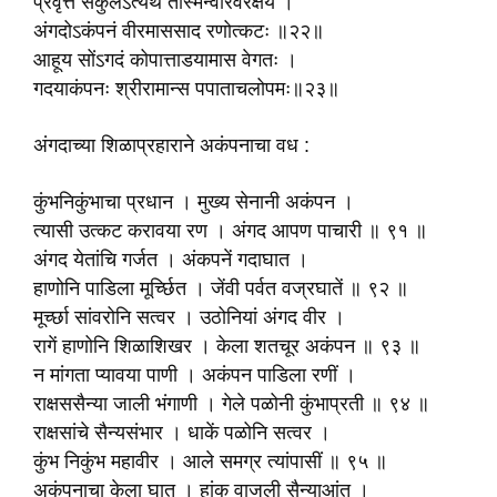
प्रवृत्ते संकुलेऽत्यर्थ तस्मिन्वीरवरक्षये ।
अंगदोऽकंपनं वीरमाससाद रणोत्कटः ॥२२॥
आहूय सोंऽगदं कोपात्ताडयामास वेगतः ।
गदयाकंपनः श्रीरामान्स पपाताचलोपमः॥२३॥
अंगदाच्या शिळाप्रहाराने अकंपनाचा वध :
कुंभनिकुंभाचा प्रधान । मुख्य सेनानी अकंपन ।
त्यासी उत्कट करावया रण । अंगद आपण पाचारी ॥ ९१ ॥
अंगद येतांचि गर्जत । अंकपनें गदाघात ।
हाणोनि पाडिला मूर्च्छित । जेंवी पर्वत वज्रघातें ॥ ९२ ॥
मूर्च्छा सांवरोनि सत्वर । उठोनियां अंगद वीर ।
रागें हाणोनि शिळाशिखर । केला शतचूर अकंपन ॥ ९३ ॥
न मांगता प्यावया पाणी । अकंपन पाडिला रणीं ।
राक्षससैन्या जाली भंगाणी । गेले पळोनी कुंभाप्रती ॥ ९४ ॥
राक्षसांचे सैन्यसंभार । धाकें पळोनि सत्वर ।
कुंभ निकुंभ महावीर । आले समग्र त्यांपासीं ॥ ९५ ॥
अकंपनाचा केला घात । हांक वाजली सैन्याआंत ।