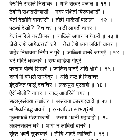
देखोनि राखले निशाचर । अति सत्वर पळाले ॥ ११ ॥
ठेवोनि राक्षससैन्यासी । नगर रक्षितां विरुपाक्षासीं ।
येतां देखोनि वानरांसी । तोही धाकेंसीं पळाला ॥ १२ ॥
पळतां देखोनि निशाचर । पाठी लागती वानर ।
येतां मारिले घरटीकार । जाळिले अपार जागेकरी ॥ १३ ॥
जेथें जेथें जागेकरांची घरें । तेथे तेथें आग लविती वानरें ।
बाहेर निघावया निर्गम न पुरे । जाळितां वानरें समग्रें ॥ १४ ॥
घरें मंदिरें धवळारें । रम्य वाडिया गोपुरें ।
प्रसाद पौळी शिखरें । जाळित वानरें अति क्षोभें ॥ १५ ॥
शरबंधी बांधले राघवेंद्र । अति नष्ट हे निशाचर ।
इंद्रजित जाळूं दशशिर । लंकापुरा पुरदाहो ॥ १६ ॥
ऐसें बोलोनि वानर । जाळूं आदरिलें नगर ।
सहस्रसंख्या लक्षांतर । असंख्या कारगृहदाहो ॥ १७ ॥
माणिकनिबद्ध अवनी । रत्‍नजडित स्तंभश्रेणी ।
मुक्ताफळें मंडपाभरणीं । उत्तमां भवनी महादाहो ॥ १८ ॥
लहानसहान घरें । आगी न लाविती वानरें ।
सुंदर भवनें सुप्रकारें । तीचि आदरें जाळिती ॥ १९ ॥