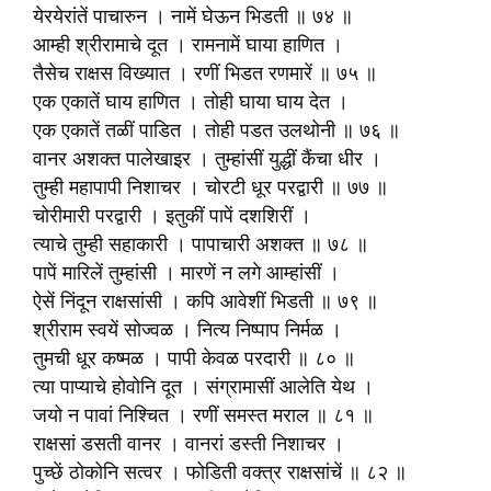
येरयेरांतें पाचारुन । नामें घेऊन भिडती ॥ ७४ ॥
आम्ही श्रीरामाचे दूत । रामनामें घाया हाणित ।
तैसेच राक्षस विख्यात । रणीं भिडत रणमारें ॥ ७५ ॥
एक एकातें घाय हाणित । तोही घाया घाय देत ।
एक एकातें तळीं पाडित । तोही पडत उलथोनी ॥ ७६ ॥
वानर अशक्त पालेखाइर । तुम्हांसीं युद्धीं कैंचा धीर ।
तुम्ही महापापी निशाचर । चोरटी धूर परद्वारी ॥ ७७ ॥
चोरीमारी परद्वारी । इतुकीं पापें दशशिरीं ।
त्याचे तुम्ही सहाकारी । पापाचारी अशक्त ॥ ७८ ॥
पापें मारिलें तुम्हांसी । मारणें न लगे आम्हांसीं ।
ऐसें निंदून राक्षसांसी । कपि आवेशीं भिडती ॥ ७९ ॥
श्रीराम स्वयें सोज्वळ । नित्य निष्पाप निर्मळ ।
तुमची धूर कष्मळ । पापी केवळ परदारी ॥ ८० ॥
त्या पाप्याचे होवोनि दूत । संग्रामासीं आलेति येथ ।
जयो न पावां निश्चित । रणीं समस्त मराल ॥ ८१ ॥
राक्षसां डसती वानर । वानरां डस्ती निशाचर ।
पुच्छें ठोकोनि सत्वर । फोडिती वक्त्र राक्षसांचें ॥ ८२ ॥