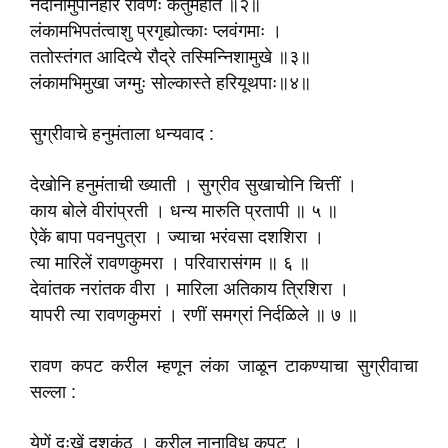
नेदानीमुपनिर्हारं रावणः कर्तुमर्हति ॥२॥
लंकामभिपतंत्वाशु प्रगृह्योत्काः प्लवंगमाः ।
ततोस्तंगत आदित्ये रौद्रे तस्मिन्निशामुखे ॥३॥
लंकामभिमुखा जग्मुः सोल्कास्ते हरियूथपाः॥४॥
सुग्रीवाचे हनुमंताला धन्यवाद :
देखोनि हनुमंताची ख्याती । सुग्रीव सुखाचोनि चित्तीं ।
काय बोले वीरांप्रती । धन्य मारुति प्रतापी ॥ ५ ॥
ऐकें बापा पवनपुत्रा । ज्याचा भरंवसा दशशिरा ।
त्या मारिलें रावणकुमरा । परिवारासंगम ॥ ६ ॥
देवांतक नरांतक वीरा । मारिला अतिकाय त्रिशिरा ।
यापरी त्या रावणकुमरां । रणीं समग्रां निर्दळिले ॥ ७ ॥
रावण कपट करील म्हणून लंका जाळून टाकण्याचा सुग्रीवाचा
सल्ला :
येणें दुःखें दशकंठ । करील नानाविध कपट ।