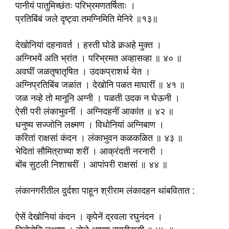
पानीयं पातुमिच्छंतः परिभ्रमणतर्षिताः ।
प्रतिबिंबं जले दृष्ट्वा तमग्निमिति मेनिरे ॥१३॥
देखोनियां दहनावर्त । हस्ती घोडे कर्‍अहे मुक्त ।
अग्निभयें अति भ्रांत । परिभ्रमत अव्हासव्हा ॥ ४० ॥
अवघीं जळतृषातृषित । उदकप्राशर्थ येत ।
अग्निप्रतिबिंब जळांत । देखोनि पळत माघारीं ॥ ४१ ॥
जळ नव्हे तो मानूनि अग्नी । पळती उदक न घेऊनी ।
ऐसी परी लंकाभुवनीं । अग्निदहनीं आकांत ॥ ४२ ॥
धनुष्य सज्जोनि लक्ष्मण । विधोनियां अग्निबाण ।
करितां राक्षसां कंदन । लंकाभुवन कळकळित ॥ ४३ ॥
भेदितां सौ‍मित्राच्या शरीं । आक्रंदती नरनारी ।
बोंब सुटली निशाचरीं । आपांपरी राक्षसां ॥ ४४ ॥
लंकानगरीतील दुर्दशा पाहून श्रीराम लंकादहन थांबवितात :
ऐसें देखोनियां कंदन । कृपेनें द्रवला रघुनंदन ।