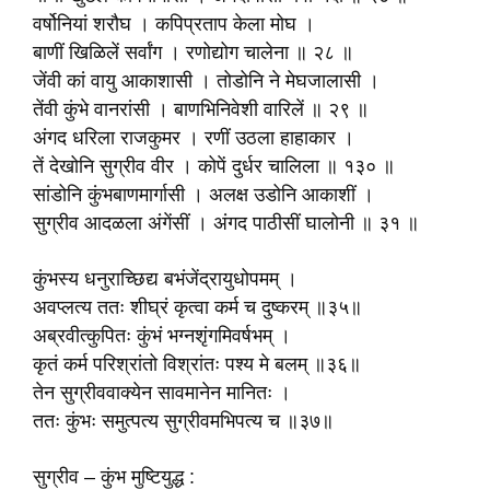
वर्षोनियां शरौघ । कपिप्रताप केला मोघ ।
बाणीं खिळिलें सर्वांग । रणोद्योग चालेना ॥ २८ ॥
जेंवी कां वायु आकाशासी । तोडोनि ने मेघजालासी ।
तेंवी कुंभे वानरांसी । बाणभिनिवेशी वारिलें ॥ २९ ॥
अंगद धरिला राजकुमर । रणीं उठला हाहाकार ।
तें देखोनि सुग्रीव वीर । कोपें दुर्धर चालिला ॥ १३० ॥
सांडोनि कुंभबाणमार्गासी । अलक्ष उडोनि आकाशीं ।
सुग्रीव आदळला अंगेंसीं । अंगद पाठीसीं घालोनी ॥ ३१ ॥
कुंभस्य धनुराच्छिद्य बभंजेंद्रायुधोपमम् ।
अवप्लत्य ततः शीघ्रं कृत्वा कर्म च दुष्करम् ॥३५॥
अब्रवीत्कुपितः कुंभं भग्नशृंगमिवर्षभम् ।
कृतं कर्म परिश्रांतो विश्रांतः पश्य मे बलम् ॥३६॥
तेन सुग्रीववाक्येन सावमानेन मानितः ।
ततः कुंभः समुत्पत्य सुग्रीवमभिपत्य च ॥३७॥
सुग्रीव – कुंभ मुष्टियुद्ध :