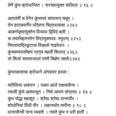
तेणें कुंभ क्रोधान्वित । शरचापयुक्त चालिला ॥ ९६ ॥
आपतंतीं च वेगेन कुंभस्तां सांत्वयन् चमूम् ।
तेन हाटकवर्णेन पत्रिणा चित्रवाससा ॥२४॥
आकर्णकृष्टमुक्तेन विव्याध द्विविदं बली ।
स तयाभिहतस्तेन विप्रमुक्तपदः स्फुटम् ॥२५॥
निपपाताद्रिकूटाभा विव्हलो गाढवेदनः ।
कुंभमम्यपतत्क्षिपं ग्रगृय महतीं शिलात् ॥२६॥
तां शिलां सलताजालां तस्मै चिक्षेप रक्षसे॥२७॥
कुंभराक्षसाचा क्रोधाने अंगदावर हल्ला :
मारिलिया अकंपन । पळत आलें राक्षससैन्य ।
त्यासी कुंभे आश्वासून । निघे आपण संग्रामा ॥ ९७ ॥
कुंभ योद्धा महाशूर । श्रेष्ठ श्रेष्ठ वानरवीर ।
शोधोनियां विंधी वीर । लहानथोर मारीना ॥ ९८ ॥
वानरसैन्यीं नाना व्यक्ती । त्यांते कुंभ न धरी हातीं ।