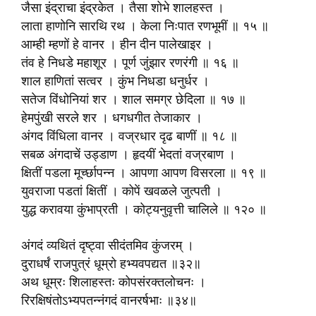
जैसा इंद्राचा इंद्रकेत । तैसा शोभे शालहस्त ।
लाता हाणोनि सारथि रथ । केला निःपात रणभूमीं ॥ १५ ॥
आम्ही म्हणों हे वानर । हीन दीन पालेखाइर ।
तंव हे निधडे महाशूर । पूर्ण जुंझार रणरंगी ॥ १६ ॥
शाल हाणितां सत्वर । कुंभ निधडा धनुर्धर ।
सतेज विंधोनियां शर । शाल समग्र छेदिला ॥ १७ ॥
हेमपुंखी सरले शर । धगधगीत तेजाकार ।
अंगद विंधिला वानर । वज्रधार दृढ बाणीं ॥ १८ ॥
सबळ अंगदाचें उड्डाण । हृदयीं भेदतां वज्रबाण ।
क्षितीं पडला मूर्च्छापन्न । आपणा आपण विसरला ॥ १९ ॥
युवराजा पडतां क्षितीं । कोपें खवळले जुत्पती ।
युद्ध करावया कुंभाप्रती । कोट्यनुवृत्ती चालिले ॥ १२० ॥
अंगदं व्यथितं दृष्ट्वा सीदंतमिव कुंजरम् ।
दुराधर्षं राजपुत्रं धूम्रो हभ्यवपद्यत ॥३२॥
अथ धूम्रः शिलाहस्तः कोपसंरक्तलोचनः ।
रिरक्षिषंतोऽभ्यपतन्नंगदं वानरर्षभाः ॥३४॥