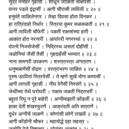
सुंद्र मनोहर गृहांसीं । शोधून जाळिती साक्षेपेंसी ।
वानर पडले द्वंद्वासीं । आगी चौपासी लाविली ॥ २० ॥
हनुमंतें जाळिलेनगर । तेव्हा दिवसा होता दिनकर ।
हा रात्रिंदाहो निर्धार । स्त्रिया कुमर कळकळती ॥ २१ ॥
आगी लाविली चौफेरीं । पळती राक्षसांच्या हारी ।
आकांत होत नरनारीं । आपांपरी नगरस्थां ॥ २२ ॥
दंपत्यें निजसेजेसीं । निद्रिस्थ असतां दोहींसी ।
जळोनियां जैसीं तैसीं । गृहदाहेंसीं भस्मात ॥ २३ ॥
नाना सामग्री उपकरण । शस्त्रास्त्र अंगत्राण ।
धनुष्यबाणेंसीं वोढण । वस्त्राभरण जाळित ॥ २४ ॥
पुरुष उठवितां स्त्रियेसीं । ते म्हणे सुखें भोगा कामासीं ।
आगी लागली गृहासी । नीघ वेगेंसीं निस्संगे ॥ २५ ॥
जेथींच्या तेथें घरोघरीं । राक्षस जळती निद्राभरीं ।
बहुतां रिघु न पुरे बाहेरी । अग्नीमाझारी कोंडलीं ॥ २६ ॥
हाका देती शंखस्फुरणें । आक्रंदती अति सत्राणें ।
दुर्धर अग्नीचें जाळणें । कोणांसी कोणें राखावें ॥ २७ ॥
आगी कोंडोनी चौफर । महायोद्धे दहा सहस्र ।