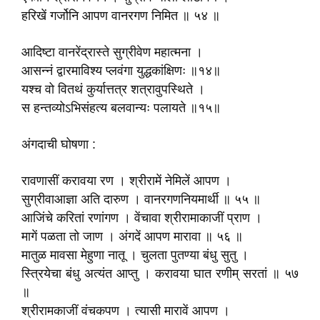
हरिखें गर्जोनि आपण वानरगण निमित ॥ ५४ ॥
आदिष्टा वानरेंद्रास्ते सुग्रीवेण महात्मना ।
आसन्नं द्वारमाविश्य प्लवंगा युद्धकांक्षिणः ॥१४॥
यश्च वो वितथं कुर्यात्तत्र शत्रावुपस्थिते ।
स हन्तव्योऽभिसंहत्य बलवान्यः पलायते ॥१५॥
अंगदाची घोषणा :
रावणासीं करावया रण । श्रीरामें नेमिलें आपण ।
सुग्रीवाआज्ञा अति दारुण । वानरगणनियमार्थी ॥ ५५ ॥
आजिंचे करितां रणांगण । वेंचावा श्रीरामाकाजीं प्राण ।
मागें पळता तो जाण । अंगदें आपण मारावा ॥ ५६ ॥
मातुळ मावसा मेहुणा नातू । चुलता पुतण्या बंधु सुतु ।
स्त्रियेचा बंधु अत्यंत आप्तु । करावया घात रणीम् सरतां ॥ ५७
॥
श्रीरामकाजीं वंचकपण । त्यासी मारावें आपण ।