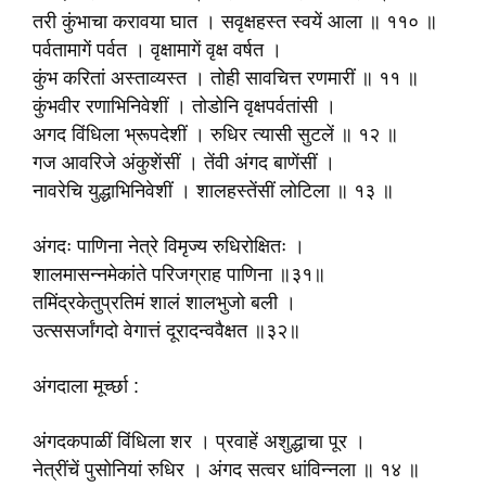
तरी कुंभाचा करावया घात । सवृक्षहस्त स्वयें आला ॥ ११० ॥
पर्वतामागें पर्वत । वृक्षामागें वृक्ष वर्षत ।
कुंभ करितां अस्ताव्यस्त । तोही सावचित्त रणमारीं ॥ ११ ॥
कुंभवीर रणाभिनिवेशीं । तोडोनि वृक्षपर्वतांसी ।
अगद विंधिला भ्रूपदेशीं । रुधिर त्यासी सुटलें ॥ १२ ॥
गज आवरिजे अंकुशेंसीं । तेंवी अंगद बाणेंसीं ।
नावरेचि युद्धाभिनिवेशीं । शालहस्तेंसीं लोटिला ॥ १३ ॥
अंगदः पाणिना नेत्रे विमृज्य रुधिरोक्षितः ।
शालमासन्नमेकांते परिजग्राह पाणिना ॥३१॥
तमिंद्रकेतुप्रतिमं शालं शालभुजो बली ।
उत्ससर्जांगदो वेगात्तं दूरादन्ववैक्षत ॥३२॥
अंगदाला मूर्च्छा :
अंगदकपाळीं विंधिला शर । प्रवाहें अशुद्धाचा पूर ।
नेत्रींचें पुसोनियां रुधिर । अंगद सत्वर धांविन्नला ॥ १४ ॥