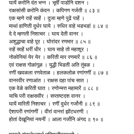
घायें करोनि दंत भग्न । भूमीं पाडोनि दशन ।
राक्षसांसी करोनि कंदन । कपिगण गर्जती ॥ ८३ ॥
एक म्हणे राहें साहें । दुजा म्हणे पुढें पाहें ।
माथां हाणिती दुर्धर घाये । रुधिर वाहे भडभडां ॥ ८४ ॥
दे दे म्हणती निशाचर । घाय देती वानर ।
अशुद्धाचा वाहे पूर । घोरांदर रणमार ॥ ८५ ॥
राहें साहें धरीं धीर । घाय साहे तो महाशूर ।
नोकोनियां येर येर । करिती मार रणमारें ॥ ८६ ॥
एवं राक्षस गोळांगूळ । युद्धी भिडती अति तुंबळ ।
रणीं खवळला रणवेताळ । हलकलोळ रणांगणीं ॥ ८७ ॥
वानरवीर रणाआंत । राक्षस दहा पांच सात ।
एक वेळे करिती घात । रणोन्मत्त महामारें ॥ ८८ ॥
याचि परी राक्षसवीर । सप्ताष्टदश वानर ।
घायें मारिती निशाचर । रणीं दुर्धर गर्जोनी ॥ ८९ ॥
ऐशापरी रणांगणीं । वीरां वानरां झोंटधरणी ।
होतां देखूनियां नयनीं । आला गर्जोनि अंगद ॥ ९० ॥