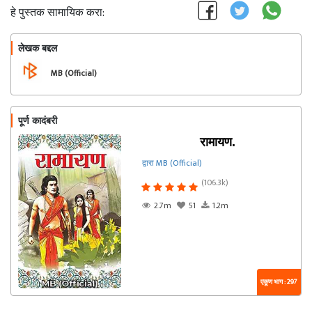
हे पुस्तक सामायिक करा:
लेखक बद्दल
फॉलो करा
MB (Official)
पूर्ण कादंबरी
रामायण.
द्वारा MB (Official)
(106.3k)
2.7m
51
1.2m
एकूण भाग : 297