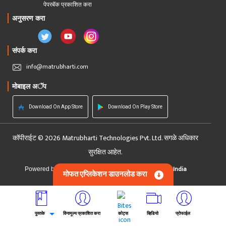
पेपरबॅक प्रकाशित करा
अनुसरण करा
संपर्क करा
info@matrubharti.com
मोबाइल अॅप
Download On App Store
Download On Play Store
कॉपीराईट © 2026 Matrubharti Technologies Pvt. Ltd. सगळे अधिकार
सुरक्षित आहेत.
Custom Software Development Company India
Powered by :
मोफत एप्लिकेशन डाउनलोड करा
पुस्तके
विनामूल्य प्रकाशित करा
कोट्स
व्हिडियो
प्रोफाईल