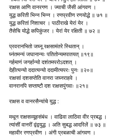
राक्षस आणि वानरगण । ज्याची जैसी आंगवण ।
युद्ध करिती भिन्न भिन्न । रणप्रवीण रणयोद्धे ॥ ७१ ॥
युद्ध करितां निशाचर । पाठीराखे येरां येर ।
तैसेचि योद्धे कपिकुंजर । येरां येर रक्षिती ॥ ७२ ॥
प्रवरानभितो जघ्नू रक्षसामंतरे स्थितान् ।
घ्नंतमन्यं जघानान्यः पतितोन्यमपातयत् ॥१९॥
गर्हमाणं जगर्हान्यो दशंतमपरोऽदशत् ।
देहीत्यन्यो ददात्यन्यो ददामीत्यपरः पुनः ॥२०॥
राक्षसां दशसप्तेति वानरा जघ्नराहवे ।
वानरानपि सप्ताष्टौ दश राक्षसपुंगवाः ॥२१॥
राक्षस व वानरसैन्यांचे युद्ध :
मथून राक्षसव्यूहसंबंध । वाढिवा लाठिवा वीर प्रबद्ध ।
त्यांसीं वानरीं द्वंद्वयुद्ध । अति सुबद्ध आदरिलें ॥ ७३ ॥
महावीर रणप्रवीण । अंगी प्रबळाची आंगवण ।