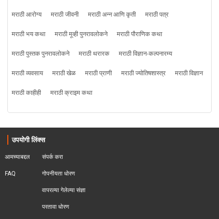
मराठी आरोग्य
मराठी जीवनी
मराठी अन्न आणि कृती
मराठी पत्र
मराठी भय कथा
मराठी मूव्ही पुनरावलोकने
मराठी पौराणिक कथा
मराठी पुस्तक पुनरावलोकने
मराठी थरारक
मराठी विज्ञान-कल्पनारम्य
मराठी व्यवसाय
मराठी खेळ
मराठी प्राणी
मराठी ज्योतिषशास्त्र
मराठी विज्ञान
मराठी काहीही
मराठी क्राइम कथा
उपयोगी लिंक्स
आमच्याबद्दल
संपर्क करा
FAQ
गोपनीयता धोरण
वापरल्या गेलेल्या संज्ञा
परतावा धोरण 