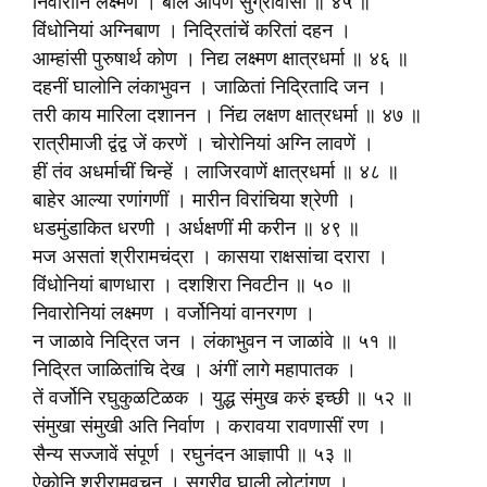
निवोरोनि लक्ष्मण । बोले आपण सुग्रीवासी ॥ ४५ ॥
विंधोनियां अग्निबाण । निद्रितांचें करितां दहन ।
आम्हांसी पुरुषार्थ कोण । निद्य लक्ष्मण क्षात्रधर्मा ॥ ४६ ॥
दहनीं घालोनि लंकाभुवन । जाळितां निद्रितादि जन ।
तरी काय मारिला दशानन । निंद्य लक्षण क्षात्रधर्मा ॥ ४७ ॥
रात्रीमाजी द्वंद्व जें करणें । चोरोनियां अग्नि लावणें ।
हीं तंव अधर्माचीं चिन्हें । लाजिरवाणें क्षात्रधर्मा ॥ ४८ ॥
बाहेर आल्या रणांगणीं । मारीन विरांचिया श्रेणी ।
धडमुंडाकित धरणी । अर्धक्षणीं मी करीन ॥ ४९ ॥
मज असतां श्रीरामचंद्रा । कासया राक्षसांचा दरारा ।
विंधोनियां बाणधारा । दशशिरा निवटीन ॥ ५० ॥
निवारोनियां लक्ष्मण । वर्जोनियां वानरगण ।
न जाळावे निद्रित जन । लंकाभुवन न जाळांवे ॥ ५१ ॥
निद्रित जाळितांचि देख । अंगीं लागे महापातक ।
तें वर्जोनि रघुकुळटिळक । युद्ध संमुख करुं इच्छी ॥ ५२ ॥
संमुखा संमुखी अति निर्वाण । करावया रावणासीं रण ।
सैन्य सज्जावें संपूर्ण । रघुनंदन आज्ञापी ॥ ५३ ॥
ऐकोनि श्रीरामवचन । सुग्रीव घाली लोटांगण ।