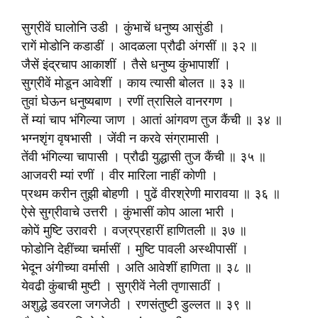
सुग्रीवें घालोनि उडी । कुंभाचें धनुष्य आसुंडी ।
रागें मोडोनि कडाडीं । आदळला प्रौढी अंगसीं ॥ ३२ ॥
जैसें इंद्रचाप आकाशीं । तैसे धनुष्य कुंभापाशीं ।
सुग्रीवें मोडून आवेशीं । काय त्यासी बोलत ॥ ३३ ॥
तुवां घेऊन धनुष्यबाण । रणीं त्रासिले वानरगण ।
तें म्यां चाप भंगिल्या जाण । आतां आंगवण तुज कैंची ॥ ३४ ॥
भग्नशृंग वृषभासी । जेंवी न करवे संग्रामासी ।
तेंवी भंगिल्या चापासी । प्रौढी युद्धासी तुज कैंची ॥ ३५ ॥
आजवरी म्यां रणीं । वीर मारिला नाहीं कोणी ।
प्रथम करीन तुझी बोहणी । पुढें वीरश्रेणी मारावया ॥ ३६ ॥
ऐसे सुग्रीवाचे उत्तरी । कुंभासीं कोप आला भारी ।
कोपें मुष्टि उरावरी । वज्रप्रहारीं हाणितली ॥ ३७ ॥
फोडोनि देहींच्या चर्मासीं । मुष्टि पावली अस्थीपासीं ।
भेदून अंगीच्या वर्मासी । अति आवेशीं हाणिता ॥ ३८ ॥
येवढी कुंबाची मुष्टी । सुग्रीवें नेली तृणासाठीं ।
अशुद्धे डवरला जगजेठी । रणसंतुष्टी डुल्लत ॥ ३९ ॥