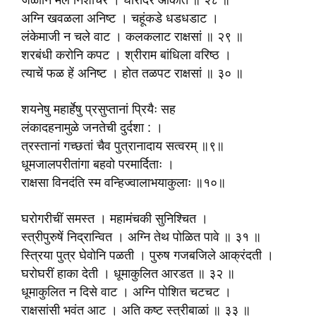
जळोनि मेले निशाचर । घोरांदर आकांत ॥ २८ ॥
अग्नि खवळला अनिष्ट । चहूंकडे धडधडाट ।
लंकेमाजी न चले वाट । कलकलाट राक्षसां ॥ २९ ॥
शरबंधी करोनि कपट । श्रीराम बांधिला वरिष्ठ ।
त्याचें फळ हें अनिष्ट । होत तळपट राक्षसां ॥ ३० ॥
शयनेषु महार्हेषु प्रसुप्तानां प्रियैः सह
लंकादहनामुळे जनतेची दुर्दशा : ।
त्रस्तानां गच्छतां चैव पुत्रानादाय सत्वरम् ॥९॥
धूमजालपरीतांगा बहवो परमार्दिताः ।
राक्षसा विनदंति स्म वन्हिज्वालाभयाकुलाः ॥१०॥
घरोगरीचीं समस्त । महामंचकी सुनिश्चित ।
स्त्रीपुरुषें निद्रान्वित । अग्नि तेथ पोळित पावे ॥ ३१ ॥
स्त्रिया पुत्र घेवोनि पळती । पुरुष गजबजिले आक्रंदती ।
घरोघरीं हाका देती । धूमाकुलित आरडत ॥ ३२ ॥
धूमाकुलित न दिसे वाट । अग्नि पोशित चटचट ।
राक्षसांसी भवंत आट । अति कष्ट स्त्रीबाळां ॥ ३३ ॥