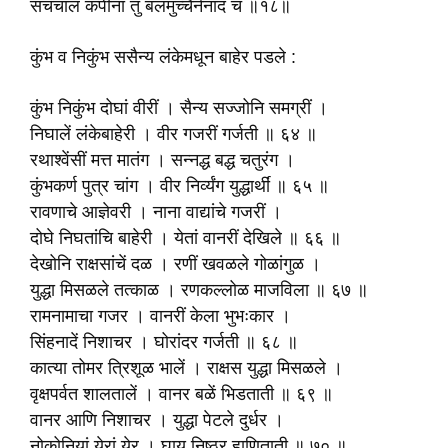
संचचाल कपीनां तु बलमुच्चैर्ननाद च ॥१८॥
कुंभ व निकुंभ ससैन्य लंकेमधून बाहेर पडले :
कुंभ निकुंभ दोघां वीरीं । सैन्य सज्जोनि समग्रीं ।
निघालें लंकेबाहेरी । वीर गजरीं गर्जती ॥ ६४ ॥
रथाश्वेंसीं मत्त मातंग । सन्नद्ध बद्ध चतुरंग ।
कुंभकर्ण पुत्र चांग । वीर निर्व्यंग युद्धार्थीं ॥ ६५ ॥
रावणाचे आज्ञेवरी । नाना वाद्यांचे गजरीं ।
दोघे निघतांचि बाहेरी । येतां वानरीं देखिले ॥ ६६ ॥
देखोनि राक्षसांचें दळ । रणीं खवळले गोळांगुळ ।
युद्धा मिसळले तत्काळ । रणकल्लोळ माजविला ॥ ६७ ॥
रामनामाचा गजर । वानरीं केला भुभःकार ।
सिंहनादें निशाचर । घोरांदर गर्जती ॥ ६८ ॥
कात्या तोमर त्रिशूळ भालें । राक्षस युद्धा मिसळले ।
वृक्षपर्वत शालतालें । वानर बळें भिडताती ॥ ६९ ॥
वानर आणि निशाचर । युद्धा पेटले दुर्धर ।
नोकोनियां येरां येर । घाय निष्ठुर हाणिताती ॥ ७० ॥