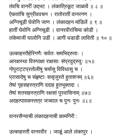
तंवचि वानरीं उद्‌भट । लंकात्रिकूट जाळावें ॥ ८ ॥
ऐकतांचि सुग्रीववचन । रातोरातीं वानरगण ।
अग्निचूडी घेवोनि जाण । लंकादहन मांडिलें ॥ ९ ॥
हातीं घेवोनि अग्निचूडी । वानरवीरांचिया कोडी ।
लंकेमाजी घालोनि उडी । आगी धडाडी लाविती ॥ १० ॥
उल्काहस्तैर्हरिगणैः सर्वतः समभिद्रुताः ।
आरक्षस्था विरुपाक्षा राक्षसाः संप्रदुद्रुवुः ॥५॥
गोपुराट्टप्रतोलीषु चर्यासु विविधासु च ।
प्रासादेषु च संहृष्टाः ससृजुस्ते हुताशनम् ॥६॥
तेषां गृहसहस्त्राणि ददाह हुतभुक्तदा ।
तेषां शतसहस्त्राणि रक्षसां पुरवासिनाम् ॥७॥
अदहत्पावकस्तत्र जज्वाल च पुनः पुनः ॥८॥
वानरसैन्याची लंकादहनाची कामगिरी :
उल्काहस्ती वानरवीर । जाळूं आले लंकापुर ।