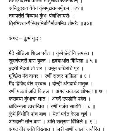
ततोंऽगदस्तौ पतितौ मातुलावभिजग्मिवान् ।
अभिदुद्राव वेगेन कुंभमुद्यतकार्मुकम् ॥२९॥
तमापतंतं विव्याध कुंभः पंचभिरायसैः ।
त्रिभिश्चान्यैस्त्रिभिर्बाणैर्मातंगमिव तोमरैः ॥३०॥
अंगद – कुंभ युद्ध :
मैंदे सोडिला शिळा पर्वत । कुंभें छेदोनि समस्त ।
सुवर्णपत्री बाण युक्त । हृदयाआंत विंधिला ॥ ५ ॥
हृदयीं भेदतां तो शर । वमून रुधिरांचे पूर ।
मूर्च्छित मैंद वानर । रणीं सत्वर पाडिला ॥ ६ ॥
मैंद द्विविद वीर प्रबळ । दोन्ही अंगदाचे मातुळ ।
रणीं पडतां अति विव्हळ । अंगद तत्काळ क्षोभला ॥ ७ ॥
करावया कुंभाचा घात । अंगदें उपडोनि पर्वत ।
धांविन्नला त्वरान्वित । रणीं गर्जत साटोपें ॥ ८ ॥
कुंभें विंधोनि पांच बाण । येतां पर्वत केला चूर्ण ।
अंगदासी तीन बाण । अति सत्राण विंधिले ॥ ९ ॥
अंगद वीर अति विख्यात । जरी बाणीं जाला जर्जरित ।