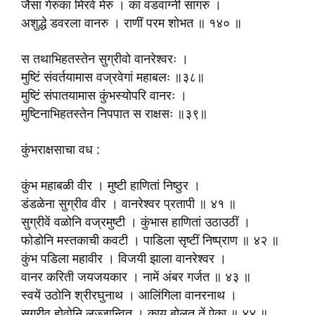
जैसा गेरुका मिरवे मेरु । कां वडवाग्नी सागरु ।
अशुद्धे डवरला वानरु । राणीं परम शोभत ॥ १४० ॥
स तथाभिहतस्तेन सुग्रीवो वानरेश्वरः ।
मुष्टिं संवर्तयामास वज्रवेगां महाबलः ॥३८॥
मुष्टिं संपातयामास कुंभस्योपरि वानरः ।
मुष्टिनाभिहतस्तेन निपपात स राक्षसः ॥३९॥
कुंभराक्षसाचा वध :
कुंभ महाबळी वीर । मुष्टी हाणितां निष्ठुर ।
डंडळेना सुग्रीव वीर । वानरेश्वर प्रतापी ॥ ४१ ॥
सुग्रीवें वळोनि वज्रमुष्टी । कुंभास हाणितां उठाउठीं ।
फोडोनि मस्तकाची कवटी । पाडिला सृष्टीं निष्प्राण ॥ ४२ ॥
कुंभ पडिला महावीर । विजयी झाला वानरेश्वर ।
वानर करिती जयजयकार । नामें अंबर गर्जत ॥ ४३ ॥
स्वयें उठोनि श्रीरघुनाथ । आलिंगिला वानरनाथ ।
सुग्रीव होवोनि लज्जान्वित । काय बोलत तें ऐका ॥ ४४ ॥