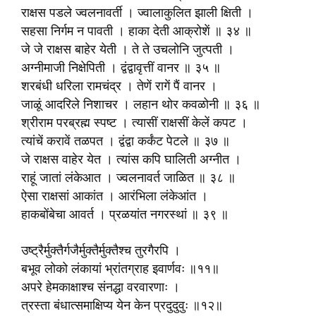
राक्षस पडले ज्वलनावर्ती । ज्वालाकुलित झाली क्षिती ।
सहसा निर्गम न पावती । हाका देती आक्रोशें ॥ ३४ ॥
जे जे राक्षस बाहेर येती । ते ते उचलोनि जुत्पती ।
अग्नीमाजी निक्षेपिती । द्वंद्वावृत्तीं वानर ॥ ३५ ॥
शरबंधी धरिला रामचंद्र । तेणें रागें पैं वानर ।
जाळूं आदरिले निशाचर । लहान थोर कवळोनी ॥ ३६ ॥
श्रीराम परब्रह्म स्पष्ट । त्यासीं राक्षसीं केलें कपट ।
त्यांचें करावें तळपत । द्वंद्वा कर्कंट पेटले ॥ ३७ ॥
जे राक्षस वाहेर येत । त्यांस कपि घालिती अग्नीत ।
राहूं जातां लंकेआत । ज्वलनावर्त जाळित ॥ ३८ ॥
ऐसा राक्षसां आकांत । आरंभिला लंकेआंत ।
हाकबोंबेचा आवर्त । प्रळयांत नगरस्थां ॥ ३९ ॥
उष्ट्रैर्मुक्तैर्गजैर्मुक्तैर्मुक्तैश्च तुरगैरपि ।
बभूव लोको लंकायां भ्रांतग्राह इवार्णवः ॥११॥
अपरे हेमकाक्षाश्च संनद्धा वरवारणाः ।
त्रस्ता बंधात्समाक्षिप्य येन केन प्रदुदुवुः ॥१२॥