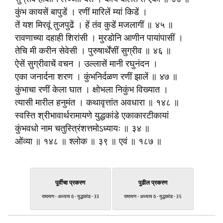
कुंभ कायसें बापुडें । रणीं मारिलें म्यां किडें ।
तें यश मिरवूं तुजपुढें । हें तंव कुडें मजलागीं ॥ ४५ ॥
रावणाच्या दहाही शिरांसी । मुरडोनि आणीन पायांपासीं ।
तेचि मी करीन सेवेसी । पुरुषार्थेंसीं सुग्रीव ॥ ४६ ॥
ऐसें सुग्रीवाचें वचन । उल्लासें मानी रघुनंदन ।
एका जनार्दना शरण । कुंभनिर्दळण रणीं झालें ॥ ४७ ॥
कुंभाचा रणीं केला घात । क्षोभला निकुंभ विख्यात ।
त्यासी मारील हनुमंत । कथावृत्तांत अवधारा ॥ १४८ ॥
स्वस्ति श्रीभावार्थरामायणे युद्धकांडे एकाकारटीकायां
कुंभवधो नाम चतुस्त्रिंशत्तमोऽध्यायः ॥ ३४ ॥
ओंव्या ॥ १४८ ॥ श्लोक ॥ ३९ ॥ एवं ॥ १८७ ॥
पूर्वीचा प्रकरण
पुढील प्रकरण
रामायण - अध्याय 6 - युद्धकांड - 33
रामायण - अध्याय 6 - युद्धकांड - 35