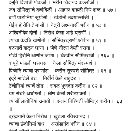
दमूनि दिशांची पोकळी । भरीन चिदानंद कल्लोळीं ।
जंव सौ‍मित्राचे कर्णबिळीं । आहाळ बाहळी निघे शब्द ॥ ५७ ॥
बाणें पाडोनियां सूर्यासी । खंडोनी उदयास्तांसी ।
घेईन होरोनि तेजासी । नेत्रीं लक्ष्मणासीं भरीन ॥ ५८ ॥
अश्विनीदेव दोनी । निरोध केला आहे घ्राणीं ।
त्यांचा कंदचि खणोनी । सौ‍मित्रघ्राणीं ओपीन ॥ ५९ ॥
वरुणातें गाळून घाणा । जेणें नीरस केली रसना ।
गोडी हिरोनि आणीन जाणा । चेतवीन सौ‍मित्राची ॥ १६० ॥
वायूनें मांडली घसघस । केला सौ‍मित्र मंदस्पर्श ।
पिळोनि त्याचा प्राणांश । करीन सुस्पर्श सौ‍मित्र ॥ ६१ ॥
इंद्रे मांडिलें बंड । निर्वीर्य केले बाहुदंड ।
ठेंचोनियां त्याचें तोंड । सबळ भुजदंड करीन ॥ ६२ ॥
यम संचरे अधोगती । क्षीण केली शरीरशक्ती ।
त्यासीं लावोनियां ख्याती । अक्षय निश्चितीं सौ‍मित्र करीन ॥ ६३
॥
ब्रह्मयानें केला निरोध । खुंटला रतिस्वानंद ।
त्याचा छेदोनियां बाध । अखंडानंद भरीन ॥ ६४ ॥