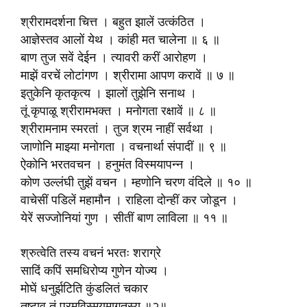
श्रीरामदर्शना चित्त । बहुत झालें उत्कंठित ।
आज्ञेस्तव आलों येथ । कांही मत चालेना ॥ ६ ॥
बाण तुज सवें देईन । त्यावरी करीं आरोहण ।
माझें वरचें लोटांगण । श्रीरामा आपण करावें ॥ ७ ॥
इतुकेनि कृतकृत्य । झालों तुझेनि सनाथ ।
तूं कृपाळू श्रीरामभक्त । मनोगता रक्षावें ॥ ८ ॥
श्रीरामनाम स्मरतां । तुज श्रम नाहीं सर्वथा ।
जाणोनि माझ्या मनोगता । वचनार्था संपादीं ॥ ९ ॥
ऐकोनि भरतवचन । हनुमंत विस्मयापन्न ।
कोण उल्लंघी तुझें वचन । म्हणोनि चरण वंदिले ॥ १० ॥
वाचेसीं पडिलें महामौन । राहिला दोन्हीं कर जोडून ।
येरें सज्जोनियां गुण । सीतीं बाण लाविला ॥ ११ ॥
श्रुत्वेति तस्य वचनं भरतः शराग्रे
सादिं कपिं समधिरोप्य गुणेन योज्य ।
मोघें धनुर्झटिति कुंडलितं चकार
तुष्टाव तं परमविस्मयमागतस्य ॥२॥