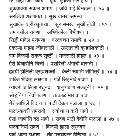
मग माझें जिणें काय । वृथा भूमीसीं भार होय ।
चुकवावया सकल अपाय । जीवें पाहें विनटला ॥ ५० ॥
संरक्षितां शरणागत । सुख वानरां समस्त ।
सुखावेल श्रीरघुनाथा । सुर समस्त सुखी होती ॥ ५१ ॥
राम वधील रावणा । अभिषेकील बिभीषणा ।
सिद्धी पावेल पूर्णपणा । वरदवचन रामाचें ॥ ५२ ॥
एकल्या माझ्या जीवासाठीं । उल्लासती ब्रह्मांडकोटी ।
राम विजयी सकळ सृष्टीं । मजसाठीं होईल ॥ ५३ ॥
ऐसें विचारोनि चित्तीं । पसरिली अंगाची वासती ।
हृदयीं झेलिली ब्रह्मशक्ती । केली ख्याती सौ‍मित्रें ॥ ५४ ॥
शक्ति भेदितां लक्ष्मणा । गर्जे सिंहनादें रावण ।
त्यावरी चालिला रघुनंद । धनुष्यबाण सज्जूनी ॥ ५५ ॥
सोडूनियां निर्वाणबाण । तत्काळ मारावा राव ।
येरें साधिलें विंदाण । पाठी देऊन पळाला ॥ ५६ ॥
पळाल्यावरी रामरावो । सर्वाथा न करी घावो ।
ऐसा जाणोनि दृढ भावो । रावण पाठी देवोनि पळाला ॥ ५७ ॥
पळवोनियां रावण । विजयी झाला रघुनंदन ।
पाहूं आला लक्ष्मण । तंव मूर्च्छापन्न देखिला ॥ ५८ ॥