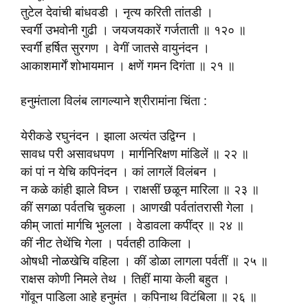
तुटेल देवांची बांधवडी । नृत्य करिती तांतडी ।
स्वर्गीं उभवोनी गुढी । जयजयकारें गर्जताती ॥ १२० ॥
स्वर्गीं हर्षित सुरगण । वेगीं जातसे वायुनंदन ।
आकाशमार्गें शोभायमान । क्षणें गमन दिगंता ॥ २१ ॥
हनुमंताला विलंब लागल्याने श्रीरामांना चिंता :
येरीकडे रघुनंदन । झाला अत्यंत उद्विग्न ।
सावध परी असावधपण । मार्गनिरिक्षण मांडिलें ॥ २२ ॥
कां पां न येचि कपिनंदन । कां लागलें विलंबन ।
न कळे कांही झाले विघ्न । राक्षसीं छळून मारिला ॥ २३ ॥
कीं सगळा पर्वतचि चुकला । आणखी पर्वतांतरासी गेला ।
कीम् जातां मार्गचि भुलला । वेडावला कपींद्र ॥ २४ ॥
कीं नीट तेथेंचि गेला । पर्वतही ठाकिला ।
ओषधी नोळखेचि वहिला । कीं डोळा लागला पर्वतीं ॥ २५ ॥
राक्षस कोणी निमले तेथ । तिहीं माया केली बहुत ।
गोंवून पाडिला आहे हनुमंत । कपिनाथ विटंबिला ॥ २६ ॥