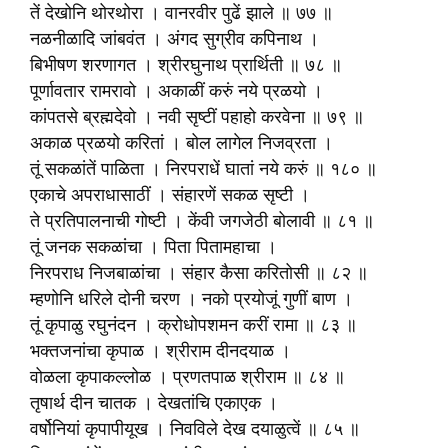
तें देखोनि थोरथोरा । वानरवीर पुढें झाले ॥ ७७ ॥
नळनीळादि जांबवंत । अंगद सुग्रीव कपिनाथ ।
बिभीषण शरणागत । श्रीरघुनाथ प्रार्थिती ॥ ७८ ॥
पूर्णावतार रामरावो । अकाळीं करुं नये प्रळयो ।
कांपतसे ब्रह्मदेवो । नवी सृष्टीं पहाहो करवेना ॥ ७९ ॥
अकाळ प्रळयो करितां । बोल लागेल निजव्रता ।
तूं सकळांतें पाळिता । निरपराधें घातां नये करुं ॥ १८० ॥
एकाचे अपराधासाठीं । संहारणें सकळ सृष्टी ।
ते प्रतिपालनाची गोष्टी । केंवी जगजेठी बोलावी ॥ ८१ ॥
तूं जनक सकळांचा । पिता पितामहाचा ।
निरपराध निजबाळांचा । संहार कैसा करितोसी ॥ ८२ ॥
म्हणोनि धरिले दोनी चरण । नको प्रयोजूं गुणीं बाण ।
तूं कृपाळु रघुनंदन । क्रोधोपशमन करीं रामा ॥ ८३ ॥
भक्तजनांचा कृपाळ । श्रीराम दीनदयाळ ।
वोळला कृपाकल्लोळ । प्रणतपाळ श्रीराम ॥ ८४ ॥
तृषार्थ दीन चातक । देखतांचि एकाएक ।
वर्षोनियां कृपापीयूख । निवविले देख दयाळुत्वें ॥ ८५ ॥