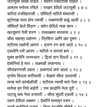
जटायुसीं सख्य पडिलें । येवोनि पंचवटीसीं राहिले ।
आश्रम मनोरम रचिले । राखण ठेविलें जटायूसी ॥ ७ ॥
करितां वनविहारासी । सौ‍मित्रें मारिलें शंबरासी ।
शूर्पणखा माता होय त्यासीं । लक्ष्मणासी छळूं आली ॥ ८ ॥
सौ‍मित्रें केले विंदान । सवेग छेदिले नाक कान ।
खरदूषणां गेली शरण । रामलक्ष्मण मारावया ॥ ९ ॥
चौदा सहस्र रक्षोगण । त्रिशिरा आणि खर दुषण ।
श्रीराम लक्षोनी आपण । दारुण रण करुं आले ॥ १० ॥
एकलेनि रामें आपण । मारिले न लागतां क्षण ।
मुक्त करोनि जनस्थान । द्विजां दान दिधलें ॥ ११ ॥
ऐकोनियां हे मात । तळमळी लंकानाथ ।
सीताहरणासी उद्यत । छळणार्थ करुं आला ॥ १२ ॥
मृगवेष दिधला मारीचासी । देखतां सीता उल्लासी ।
त्वचा मागे कांचोळीसीं । श्रीराम त्यासी मारुं गेला ॥ १३ ॥
मायेचा मृग निघे बाहेरी । राम काढोनि नेला दूरी ।
जटाय़ू चरूं गेला वनांतरी । सीता सुंदरी एकली ॥ १४ ॥
रक्षण ठेविला लक्ष्मण । ऐकोनि मायामृग वचन ।