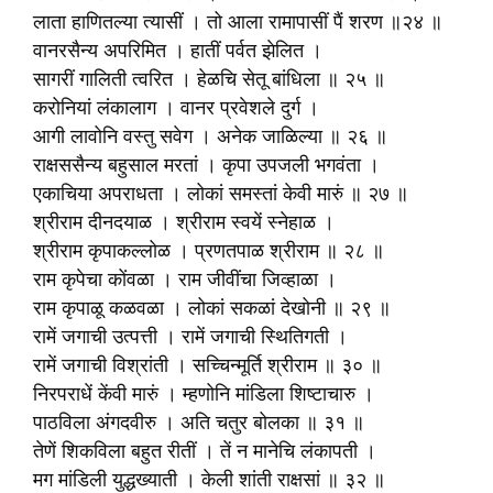
लाता हाणितल्या त्यासीं । तो आला रामापासीं पैं शरण ॥२४ ॥
वानरसैन्य अपरिमित । हातीं पर्वत झेलित ।
सागरीं गालिती त्वरित । हेळचि सेतू बांधिला ॥ २५ ॥
करोनियां लंकालाग । वानर प्रवेशले दुर्ग ।
आगी लावोनि वस्तु सवेग । अनेक जाळिल्या ॥ २६ ॥
राक्षससैन्य बहुसाल मरतां । कृपा उपजली भगवंता ।
एकाचिया अपराधता । लोकां समस्तां केवी मारुं ॥ २७ ॥
श्रीराम दीनदयाळ । श्रीराम स्वयें स्नेहाळ ।
श्रीराम कृपाकल्लोळ । प्रणतपाळ श्रीराम ॥ २८ ॥
राम कृपेचा कोंवळा । राम जीवींचा जिव्हाळा ।
राम कृपाळू कळवळा । लोकां सकळां देखोनी ॥ २९ ॥
रामें जगाची उत्पत्ती । रामें जगाची स्थितिगती ।
रामें जगाची विश्रांती । सच्चिन्मूर्ति श्रीराम ॥ ३० ॥
निरपराधें केंवी मारुं । म्हणोनि मांडिला शिष्टाचारु ।
पाठविला अंगदवीरु । अति चतुर बोलका ॥ ३१ ॥
तेणें शिकविला बहुत रीतीं । तें न मानेचि लंकापती ।
मग मांडिली युद्धख्याती । केली शांती राक्षसां ॥ ३२ ॥