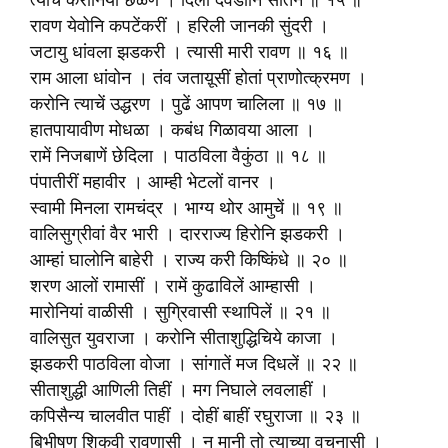
त्याचें करोनियां छळण । दिला दवडोनि सीतेनें ॥ १५ ॥
रावण येवोनि कपटेंकरीं । हरिली जानकी सुंदरी ।
जटायु धांवला झडकरी । त्यासी मारी रावण ॥ १६ ॥
राम आला धांवोन । तंव जताय़ूसीं होतां प्राणोत्क्रमण ।
करोनि त्याचें उद्धरण । पुढें आपण चालिला ॥ १७ ॥
हातपायावीण मोधळा । कबंध गिळावया आला ।
रामें निजबाणें छेदिला । पाठविला वैकुंठा ॥ १८ ॥
पंपातीरीं महावीर । आम्ही भेटलों वानर ।
स्वामी मिनला रामचंद्र । भाग्य थोर आमुचें ॥ १९ ॥
वालिसुग्रीवां वैर भारी । दारराज्य हिरोनि झडकरी ।
आम्हां घालोनि बाहेरी । राज्य करी किष्किंधे ॥ २० ॥
शरण आलों रामासीं । रामें कुढाविलें आम्हासी ।
मारोनियां वाळीसी । सुग्रिवासी स्थापिलें ॥ २१ ॥
वालिसुत युवराजा । करोनि सीताशुद्धिचिये काजा ।
झडकरी पाठविला वोजा । सांगातें मज दिधलें ॥ २२ ॥
सीताशुद्धी आणिली तिहीं । मग निघाले लवलाहीं ।
कपिसैन्य चालवीत पाहीं । दोहीं बाहीं रघुराजा ॥ २३ ॥
बिभीषण शिकवी रावणासी । न मानी तो त्याच्या वचनासी ।