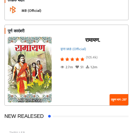
लेखक बद्दल
फॉलो करा
MB (Official)
पूर्ण कादंबरी
रामायण.
द्वारा MB (Official)
(105.4k)
2.7m
51
1.2m
एकूण भाग : 297
NEW REALESED
THRILLER