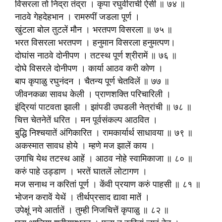
विसरला तो निद्रा तंद्रा । कृपा रघुवीराची ऐसी ॥ ७४ ॥
नाठवे गेहदेहभान । रामरुपीं जडला पूर्ण ।
खुंटला बोल तुटलें मौन । भरतपण विसरला ॥ ७५ ॥
भरत विसरला भरतपण । हनुमान विसरला हनुमत्पण।
दोघांस नाठवे दोनीपण । तटस्थ पूर्ण श्रीरामें ॥ ७६ ॥
दोघे विसरले दोनीपण । कार्या आठव करी कोण ।
बाप कृपाळु रघुनंदन । चैतन्य पूर्ण चेतविलें ॥ ७७ ॥
जीवनकळा सावध केली । प्राणशक्ति परिचारिली ।
इंद्रियां पाटवता झाली । झांपडी उघडली नेत्रांची ॥ ७८ ॥
चित्त चेतनेतें धरित । मन पूर्वसंकल्प आठवित ।
बुद्धि निश्चयातें अंगिकारित । रामकार्यार्थ साधावया ॥ ७९ ॥
अकस्मात सावध होये । म्हणे मज झालें काय ।
उगाचि येथ तटस्थ आहें । आठव नोहे स्वामिकाजा ॥ ८० ॥
करुं पाहे उड्डाण । भरतें घातलें लोटागण ।
मज सनाथ न करितां पूर्ण । केंवी प्रयाण करुं पाहसी ॥ ८१ ॥
भोजन करावें येथें । तीर्थप्रसाद द्यावा मातें ।
उपेक्षूं नये आर्तातें । तुम्ही निजचित्तें कृपाळु ॥ ८२ ॥