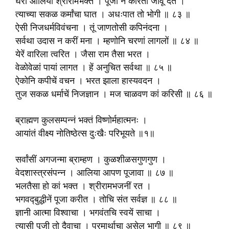
घरा आलिया श्रीरामभक्त । पूजा न करितां जावूं देत ।
त्याच्या सकळ कर्मांचा घात । अधःपात तो भोगी ॥ ८३ ॥
ऐसी निजधर्मविवंचना । तूं जाणतोसी कपिनंदना ।
सर्वथा उदास न करीं मना । म्हणोनि चरणां लागलों ॥ ८४ ॥
येरें वारिला त्वरित । जैसा राम तैसा भरत ।
वेळोवेळां पायां लागत । हें अनुचित सर्वथा ॥ ८५ ॥
ऐकोनि कपीचें वचन । भरत झाला हास्यवदन ।
तुज सकळ धर्माचें निजज्ञान । मज चाळवण कां करिसी ॥ ८६ ॥
ब्राह्मण कुलसम्पन्नं भक्तं विष्णोर्महात्मनः ।
आयांतं वीक्ष्य नोतिष्ठेत्स दुःखैः परिभूयते ॥१॥
सर्वांसीं अगजन्मा ब्राम्हण । कुळशीळसगुणगुण ।
वेदशास्त्रसंपन्न । आलिया आपण पूजावा ॥ ८७ ॥
भलतैसा हो कां भक्त । श्रीरामभजनीं रत ।
भगवद्‍बुद्धीनें पूजा करीत । तोचि संत सर्वज्ञ ॥ ८८ ॥
ज्ञानी आत्मा विश्वाचा । भगवंतचि स्वयें साचा ।
त्यासी पूजी तो दैवाचा । परमार्थाचा असेल भागी ॥ ८९ ॥