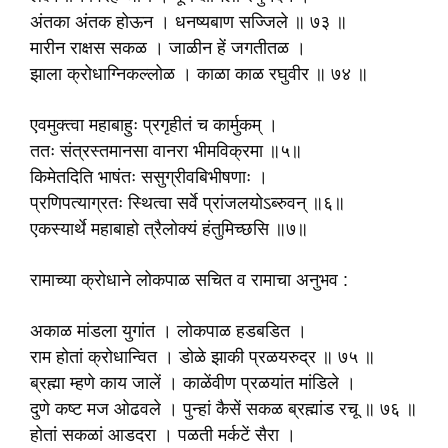
अंतका अंतक होऊन । धनष्यबाण सज्जिले ॥ ७३ ॥
मारीन राक्षस सकळ । जाळीन हें जगतीतळ ।
झाला क्रोधाग्निकल्लोळ । काळा काळ रघुवीर ॥ ७४ ॥
एवमुक्त्वा महाबाहुः प्रगृहीतं च कार्मुकम् ।
ततः संत्रस्तमानसा वानरा भीमविक्रमा ॥५॥
किमेतदिति भाषंतः ससुग्रीवबिभीषणाः ।
प्रणिपत्याग्रतः स्थित्वा सर्वे प्रांजलयोऽब्‍रुवन् ॥६॥
एकस्यार्थे महाबाहो त्रैलोक्यं हंतुमिच्छसि ॥७॥
रामाच्या क्रोधाने लोकपाळ सचित व रामाचा अनुभव :
अकाळ मांडला युगांत । लोकपाळ हडबडित ।
राम होतां क्रोधान्वित । डोळे झाकी प्रळयरुद्र ॥ ७५ ॥
ब्रह्मा म्हणे काय जालें । काळेंवीण प्रळयांत मांडिले ।
दुणे कष्ट मज ओढवले । पुन्हां कैसें सकळ ब्रह्मांड रचू ॥ ७६ ॥
होतां सकळां आडदरा । पळती मर्कटें सैरा ।