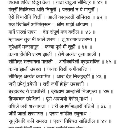
शतधा शक्ति छेदून ठेला । गाढा दादुला सौ‍मित्र ॥ ४१ ॥
मंत्रीं खिळिल्या अति निगुतीं । परततां न ये मागुतीं ।
ऐसें विचारोनि चित्तीं । आली काकुळती सौ‍मित्रा ॥ ४२ ॥
मज खिळिलें अभिमंत्रून । क्षीण माझी आंगवण ।
मागें सरतां रावण । दंड संपूर्ण मज करील ॥ ४३ ॥
म्हणऊन तुज मी आलें शरण । तूं शरणागतशरण्य ।
नुपेक्षावें मजलागून । कन्या पूर्ण मी तुझी ॥ ४४ ॥
कन्या होवोनि शरण झाली । तेणें अत्यंत कृपा आली ।
सौ‍मित्र शरणागता माउली । अंगीकारिली ब्रह्मशक्ति ॥ ४५ ॥
कन्या झाली उपहत । जनक तिसी अंगीकारित ।
सौ‍मित्र अत्यंत कपाभित । थारा देत निजहृदयीं ॥ ४६ ॥
जरी उपेक्षूं इयेसी । तरी जगीं होईन उपहासी ।
ब्रह्यवरद ये शक्तीसीं । ब्राह्मण आम्हांसीं निजपूज्य ॥ ४७ ॥
द्विजवचन उपेक्षितां । पूर्ण अपजयो बैसेल् माथां ।
वधिलें जरी शरणागता । तरी अनर्थामाझारीं पडिजे ॥ ४८ ॥
जीवें जातां शरणागत । प्राण सांडील रघुनाथ ।
सुग्रीवादि कपि समस्त । प्राण निश्चित सांडितील ॥ ४९ ॥