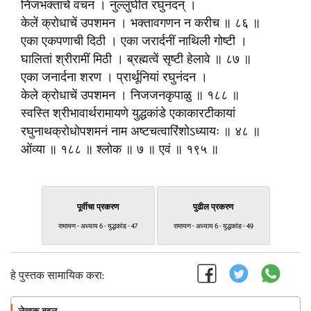
निजभक्तांचें वचन । नुल्लुंघीत रघुनंदन् ।
केलें क्रोधाचें उपशमन । भक्तावगणन न करीच ॥ ८६ ॥
एका एकपणाची दिठी । एका जरार्दनीं नाथिली गोष्टी ।
घालितां श्रीरामीं मिठी । ब्रह्मत्वें सृष्टी हेलावे ॥ ८७ ॥
एका जनार्दना शरण । प्रार्थूनियां रघुनंदन ।
केले क्रोधाचें उपशमन । निजजनकृपाळु ॥ १८८ ॥
स्वस्ति श्रीभावार्थरामायणे युद्धकांडे एकाकारटीकायां
रघुनाथक्रोधोपशमनं नाम अष्टचत्वारिंशोऽध्यायः ॥ ४८ ॥
ओंव्या ॥ १८८ ॥ श्लोक ॥ ७ ॥ एवं ॥ १९५ ॥
पूर्वीचा प्रकरण
पुढील प्रकरण
रामायण - अध्याय 6 - युद्धकांड - 47
रामायण - अध्याय 6 - युद्धकांड - 49
हे पुस्तक सामायिक करा: