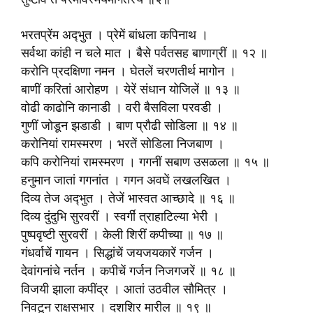
भरतप्रेंम अद्‍भुत । प्रेमें बांधला कपिनाथ ।
सर्वथा कांही न चले मात । बैसे पर्वतसह बाणाग्रीं ॥ १२ ॥
करोनि प्रदक्षिणा नमन । घेतलें चरणतीर्थ मागोन ।
बाणीं करितां आरोहण । येरें संधान योजिलें ॥ १३ ॥
वोढी काढोनि कानाडी । वरी बैसविला परवडी ।
गुणीं जोडून झडाडी । बाण प्रौढी सोडिला ॥ १४ ॥
करोनियां रामस्मरण । भरतें सोडिला निजबाण ।
कपि करोनियां रामस्मरण । गगनीं सबाण उसळला ॥ १५ ॥
हनुमान जातां गगनांत । गगन अवघें लखलखित ।
दिव्य तेज अद्‍भुत । तेजें भास्वत आच्छादे ॥ १६ ॥
दिव्य दुंदुभि सुरवरीं । स्वर्गीं त्राहाटिल्या भेरी ।
पुष्पवृष्टी सुरवरीं । केली शिरीं कपीच्या ॥ १७ ॥
गंधर्वाचें गायन । सिद्धांचें जयजयकारें गर्जन ।
देवांगनांचे नर्तन । कपीचें गर्जन निजगजरें ॥ १८ ॥
विजयी झाला कपींद्र । आतां उठवील सौ‍मित्र ।
निवटून राक्षसभार । दशशिर मारील ॥ १९ ॥