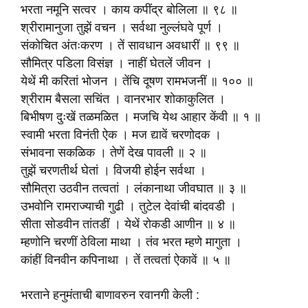
भरता नमूनि सत्वर । काय कपींद्र बोलिला ॥ ९८ ॥
श्रीरामानुजा तुझें वचन । सर्वथा नुल्लंघवे पूर्ण ।
संकोचित अंतःकरण । तें सावधान अवधारीं ॥ ९९ ॥
सौ‍मित्र पडिला विसंज्ञ । नाहीं घेतलें जीवन ।
येथें मी करितां भोजन । तेंचि दूषण रामभजनीं ॥ १०० ॥
श्रीराम बैसला सचिंत । वानरभार शोकाकुलित ।
बिभीषण दुःखें तळमळित । मजचि येथ आहार केंवी ॥ १ ॥
स्वामी भरता विनंती ऐक । मज द्यावें चरणोदक ।
संभावना सकळिक । तेणें देख पावली ॥ २ ॥
तुझें चरणतीर्थ घेतां । विजयी होईन सर्वथा ।
सौ‍मित्रा उठवीन तत्वतां । लंकानाथा जीवघात ॥ ३ ॥
उभवोनि रामराज्याची गुढी । तुटेल देवांची बांदवडी ।
सीता सोडवीन तांतडीं । येथें रोकडी आणीन ॥ ४ ॥
म्हणोनि चरणीं ठेविला माथा । तंव भरत म्हणे मागुता ।
कांहीं विनवीन कपिनाथा । तें तत्वतां ऐकावें ॥ ५ ॥
भरताने हनुमंताची बाणावरुन रवानगी केली :