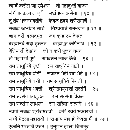
त्याचें करील जो उपेक्षण । तो महादुःखें दारुण ।
भोगी आकल्पांत पूर्ण । उर्ध्वगमन असेना ॥ ९० ॥
तूं तंव भजनभक्तीचें । केवळ हृदय श्रीरामाचें ।
सबाह्य अभ्यंतर साचें । निश्चयाचें रामभजन ॥ ९१ ॥
ज्ञान तरी अत्यद्‍भुत । जग ब्रह्मरुप देखत ।
ब्रह्मानंदें सदा डुल्लत । ब्रह्मभूत कपिनाथ ॥ ९२ ॥
ऐसियासी देखोन । जो न करी पूजन नमन ।
तो महापापी पूर्ण । रामदर्शन त्यास कैंचे ॥ ९३ ॥
राम साधूचिये दृष्टी । राम साधूचिये गांठी ।
राम साधूचिये पोटीं । सज्जन भेटीं राम भेटे ॥ ९४ ॥
राम साधूचिये वृत्तीं । राम साधूचिये स्थितीं ।
राम साधूचिये भक्ती । श्रीरामप्राप्ती सत्संगें ॥ ९५ ॥
राम सत्संगा आतुडला । राम सत्संगा विकला ।
राम सत्संगा लाधला । राम राहिला सत्संगें ॥ ९६ ॥
भक्तां सबाह्य श्रीरामरावो । कपि स्वयें भक्तरावो ।
भाग्यें भेटला महारावो । सभाग्य पहा हो केवढा मी ॥ ९७ ॥
ऐकोनि भरताचें उत्तर । हनुमान झाला चिंतातुर ।