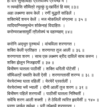
हा वीर सुमहाबाहो प्रतिवाक्यं प्रयच्छ मे ।
न त्वमर्हसि सौ‍मित्रे त्युत्कुं दुःखार्दितं हि माम् ॥३॥
अहा लक्ष्मणा काय केलें । रणीं युद्धातें सांडिलें ।
शक्तिभेदें शयन केलें । मज मोकलिलें संग्रामा ॥ ३५ ॥
त्वदियाग्निसमुत्थेन शोकेनाहं विदाहितः ।
करोम्यराक्षसामुर्वी त्रैलोक्यं च दहाम्यहम् ॥४॥
करोनि अद्‍भुत पुरुषार्थ । वांचविला शरणागत ।
शक्ति केली प्रतिहत । शरणागत तुज आली ॥ ३६ ॥
शरणागता शरण । साच एक लक्ष्मण ब्रीद दाविलें साच करुन ।
शक्ति झेलून निजहृदयीं ॥ ३७ ॥
बिभीषण घातला पाठीसीं । शक्ति धरिली पोटेसीं ।
सौ‍मिअत्रें ख्याति केली ऐसी । शरणागतासीं शरण्य ॥ ३८ ॥
येरयेरांच्या घाता वहिलीं । येरयेरें प्रवर्तलीं ।
येरयेरांच्या भयें भ्यालीं । दोनी आलीं तुज शरण ॥ ३९ ॥
बिभीषण पहिलें शरणार्थीं । पाठीसीं घातला निश्चितीं ।
सवेंचि शरण आली शक्ती । ते ठेविली त्वरित हृदयेंसीं ॥ १४० ॥
प्राण जाईल सर्वथा । परी नुपेक्षावें शरणागता ।