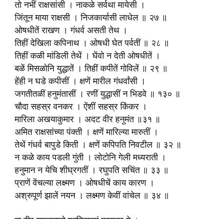
तो नभीं राक्षसांसी । नाकळे सर्वथा मायेसी ।
जिंतून माया राक्षसी । निजकार्यासी लाधेल ॥ २७ ॥
ओषधीतें राखण । गंधर्व असती तेथ ।
तिहीं देखिला कपिनाथ । ओषधी घेत पर्वतीं ॥ २८ ॥
तिहीं कळी मांडिली तेथें । घेंवो न देती ओषधीतें ।
बळें मिसळोनि युद्धातें । तिहीं कपीतें गोविलें ॥ २९ ॥
हेंही न घडे कपीसीं । क्षणें मारील गंधर्वांसी ।
जगतीतळीं हनुमंतासीं । रणीं युद्धासीं न भिडवे ॥ १३० ॥
चौदा सहस्र वनकर । ऐंशीं सहस्र किंकर ।
मारिला अखयाकुमार । अदट वीर हनुमंत ॥३१ ॥
अमित राक्षसांच्या पंक्ती । क्षणें मारिल्या मारुतीं ।
तेथें गंधर्व बापुडे किती । क्षणें कपिपति निवटील ॥ ३२ ॥
न कळे काय पडली गुंती । लोटोनि गेली मध्यराती ।
हनुमान न येचि शीघ्रगतीं । रघुपति सचिंत ॥ ३३ ॥
प्राणें वेंचल्या लक्ष्मण । ओषधीचें काय कारण ।
अश्रुपूर्ण झालें नयन । लक्ष्मण केवीं वांचेल ॥ ३४ ॥