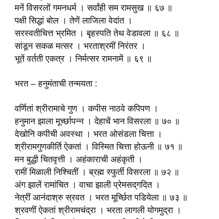
मनें विसरलों गमनधर्म । सर्वांही सम रामसुख ॥ ६७ ॥
पक्षी सिद्धां बोल । तेणें लाजिला वेदांत ।
सरस्वतीचित्त भ्रमित । बृहस्पति तेथ वेडावला ॥ ६८ ॥
सांडून सकळ मत्सर । भरताश्रमीं निरंतर ।
भूतें वर्तती एकत्र । निर्मत्सर रामनामें ॥ ६९ ॥
भरत – हनुमंताची तन्मयता :
वर्णितां श्रीरामाचे गुण । कपीस नाठवे कपिपण ।
हनुमान झाला मूर्च्छापन्न । देहाचें भान विसरला ॥ ७० ॥
देखोनि कपीची अवस्था । भरत ओसंडला चित्ता ।
श्रीरामगुणकीर्ति ऐकतां । विस्मित चित्ता होऊनी ॥ ७१ ॥
मन बुद्धी चितवृत्ती । अहंकाराची अहंकृती ।
रामीं मिळाली निश्चितीं । ब्रह्म स्फुर्ती विसरला ॥ ७२ ॥
अंग झालें रामांचित । वाचा झाली प्रेमसद्‌गदित ।
नेत्रीं आनंदाश्रु स्रवत । भरत मूर्च्छित पडियेला ॥ ७३ ॥
श्रवणीं ऐकतां श्रीरामचंद्रा । भरता लागली योगमुद्रा ।