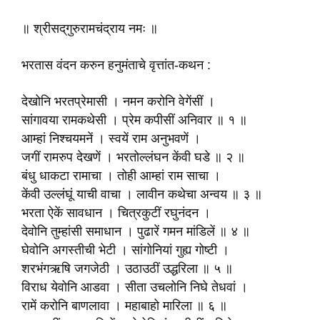
॥ श्रीसद्‌गुरुरामचंद्राय नमः ॥
भरतास वंदन करुन हनुमंताचे वृत्तांत-कथन :
देखोनि भरतप्रेमासी । नमन करोनि वेगेंसीं ।
सांगावया रामकथेसी । प्रेम कपीसीं अनिवार ॥ १ ॥
आम्हां निश्चयमनें । स्वयें राम अनुभवणें ।
जगीं रामरुप देखणें । भरतोल्लंघन केंवी घडे ॥ २ ॥
बंधु धाकटा रामाचा । तोही आम्हां राम साचा ।
केंवी उल्लंघूं याची वाचा । लावीन कथेचा अन्वय ॥ ३ ॥
भरता ऐकें सावधान । चित्रकुटीं रघुनंदन ।
देवोनि तुम्हांसी समाधान । पुढारें गमन मांडिलें ॥ ४ ॥
घेवोनि अगस्तीची भेटी । सांगोनियां गुह्य गोष्टी ।
शरभंगऋषि जगजेठी । उठाउठीं उद्धरिला ॥ ५ ॥
विराध येवोनि आडवा । सीता उचलोनि निघे तेधवां ।
रामें करोनि बाणलावा । महाबाहो मारिला ॥ ६ ॥