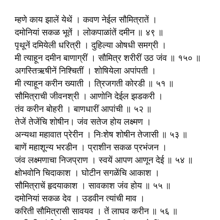
म्हणे काय झालें येथें । कवण नेईल सौ‍मित्रातें ।
दमोनियां सकळ भूतें । लोकपाळांतें दमीन ॥ ४९ ॥
पृथूनें दमियेली धरित्री । दुहिल्या ओषधी समग्री ।
मी त्याहून दमीन बाणाग्रीं । सौ‍मित्र शरीरीं उठ जंव ॥ १५० ॥
अगस्तिऋषीनें निश्चितीं । शोषियेला अपांपती ।
मी त्याहून करीन ख्याती । त्रिजगती कोरडी ॥ ५१ ॥
सौ‍मित्राची जीवनश्री । आणोनि देईल झडकरी ।
तंव करीन बोहरी । बाणधारीं आपांची ॥ ५२ ॥
तेजें तेजेंचि शोषीन। जंव सतेज होय लक्ष्मण ।
अन्यथा महावात प्रेरीन । निःशेष शोषीन तेजासी ॥ ५३ ॥
बाणें महाशून्य भरडीन । प्राशीन सकळ प्रभंजन ।
जंव लक्ष्मणाचा निजप्राण । स्वयें आपण आणून देई ॥ ५४ ॥
क्षोभवोनि चिदाकाश । घोटीन सगळेंचि आकाश ।
सौ‍मित्राचें हृदयाकाश । सावकाश जंव होय ॥ ५५ ॥
दमोनियां सकळ देव । उडवीन त्यांची माव ।
करिती सौ‍मित्रासी सावयव । तें लाघव करीन ॥ ५६ ॥