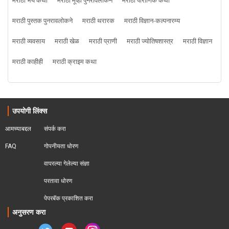
मराठी भय कथा
मराठी मूव्ही पुनरावलोकने
मराठी पौराणिक कथा
मराठी पुस्तक पुनरावलोकने
मराठी थरारक
मराठी विज्ञान-कल्पनारम्य
मराठी व्यवसाय
मराठी खेळ
मराठी प्राणी
मराठी ज्योतिषशास्त्र
मराठी विज्ञान
मराठी काहीही
मराठी क्राइम कथा
उपयोगी लिंक्स
आमच्याबद्दल
संपर्क करा
FAQ
गोपनीयता धोरण
वापरल्या गेलेल्या संज्ञा
परतावा धोरण 
पेपरबॅक प्रकाशित करा
अनुसरण करा