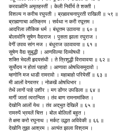
करवाळोनि अमृतहस्तीं । केली निर्वीर्य ते शक्ती ।
विशल्य न करीच रघुपती । ब्रह्मवचनापुरती राखिली ॥ ५९ ॥
ब्राह्मणाचा अतिक्रम । सर्वथा न करी रघूत्तम ।
आदरिला लौकिक धर्म । बंधूत्तम उठावया ॥ ६० ॥
बोलावोनि सुषेण वैद्यराज । पुसता झाला रघुराज ।
वेगीं उपाव सांग मज । बंधुराज उठवावया ॥ ६१ ॥
सुषेण वैद्य सुबुद्धी । आणविल्या दिव्योषधी ।
शक्ति भेदली हृदयसंधी । ते त्रिशुद्धी विरावावया ॥ ६२ ॥
सुर्योदय न होतां पहाहो । आणावा ओषधिसमुदावो ।
म्हणोनि मज धाडी रामरावो । महाबाहो परियेसीं ॥ ६३ ॥
मी आलों वेगवत्तर । नोळखें ओषधिभार ।
तेथें लागों पाहे उशीर । मग डोंगर उपडिला ॥ ६४ ॥
मार्गी जातां त्वरान्वित । तंव बाण रामनामांकित ।
देखोनि आलों येथ । तंव अद्‌भुत देखिलें ॥ ६५ ॥
रामरुपें भ्रमलें चित्त । बोल बोलिलों बहुत ।
ते क्षमा करो रघुनाथ । मर्कट उद्धत अविवेकी ॥ ६६ ॥
देखोनि तुझा आश्रम । अत्यंत झाला विश्राम ।