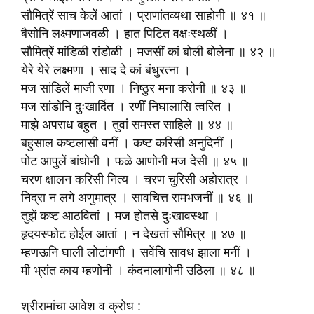
सौ‍मित्रें साच केलें आतां । प्राणांतव्यथा साहोनी ॥ ४१ ॥
बैसोनि लक्ष्मणाजवळी । हात पिटित वक्षःस्थळीं ।
सौ‍मित्रें मांडिळी रांडोळी । मजसीं कां बोली बोलेना ॥ ४२ ॥
येरे येरे लक्ष्मणा । साद दे कां बंधुरत्‍ना ।
मज सांडिलें माजी रणा । निष्ठुर मना करोनी ॥ ४३ ॥
मज सांडोनि दुःखार्दित । रणीं निघालासि त्वरित ।
माझे अपराध बहुत । तुवां समस्त साहिले ॥ ४४ ॥
बहुसाल कष्टलासी वनीं । कष्ट करिसी अनुदिनीं ।
पोट आपुलें बांधोनी । फळे आणोनी मज देसी ॥ ४५ ॥
चरण क्षालन करिसी नित्य । चरण चुरिसी अहोरात्र ।
निद्रा न लगे अणुमात्र । सावचित्त रामभजनीं ॥ ४६ ॥
तुझें कष्ट आठवितां । मज होतसे दुःखावस्था ।
हृदयस्फोट होईल आतां । न देखतां सौ‍मित्र ॥ ४७ ॥
म्हणऊनि घाली लोटांगणी । सवेंचि सावध झाला मनीं ।
मी भ्रांत काय म्हणोनी । कंदनालागोनी उठिला ॥ ४८ ॥
श्रीरामांचा आवेश व क्रोध :