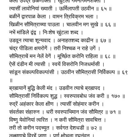
केली उपेंद्रें छळणोक्ती । खुंटली गमनागमनशक्ती ।
त्यासीं लावोनियां ख्याती । ऊर्मिलापती उठवीन ॥ ६५ ॥
बळीनें द्वारपाळ केला । वामन त्रिविक्रम भला ।
खिळीन सौ‍मित्राच्या पाउला । चालवीन मग सुखे ॥ ६६ ॥
नभें मांडिले द्वंद्व । निःशेष खुंटला शब्द ।
उडवून त्याचा शून्यवाद । अनाहतशब्द काढीन ॥ ६७ ॥
चंद्र पीडिला क्षयरोगें । तरी निश्चळ न राहे उगें ।
सौ‍मित्राचें मन नेलें वेगें । मूर्च्छित करोनि राहिला ॥ ६८ ॥
ऐसें दंडीन मी त्यासी । स्वयें विसरोनि निजधर्मासी ।
सांडून संकल्पविकल्पांसी । उठवीन सौ‍मित्रासी निर्विकल्प ॥ ६९
॥
ब्रह्मयानें बुद्धि केली मंद । उडवीन त्याचे ब्रह्मपद ।
सौ‍मित्रासीं निर्विकल्प शुद्ध । स्वरुपावबोध जंव करी ॥ १७० ॥
रुद्रें अहंकार केला क्षीण । त्यासीं सोहंमार करीन ।
संवर्तका संहारुन । धरी स्वरुपाभिमान जंव सौ‍मित्र ॥ ७१ ॥
विष्णु येवोनियां त्वरित । न करी सौ‍मित्रा सावचित्त ।
तरी तो करीन पदच्युत । सर्वगत देशधडी ॥ ७२ ॥
लक्ष्मणाचे विरहें जाण । पूर्ण क्षोभला रघुनंदन ।