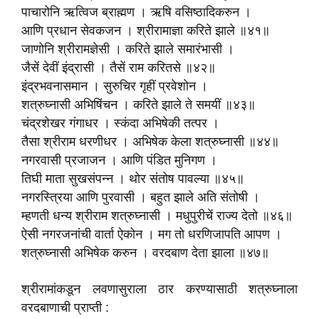
पाचारोनि ऋत्विज ब्राह्मण । ऋषि वसिष्ठादिकरुन ।
आणि प्रधान सेवकजन । श्रीरामाज्ञा करिते झाले ॥४१॥
जाणोनि श्रीरामज्ञेसी । करिते झाले समारंभासी ।
जैसें देवीं इंद्रासी । तैसें राम करितसे ॥४२॥
इंद्रभवनासमान । सुरुचिर गृहीं प्रवेशोन ।
शत्रुघ्नासी अभिषिंचन । करिते झाले ते समयीं ॥४३॥
चंद्रशेखर गंगाधर । स्कंदा अभिषेकी तत्पर ।
तैसा श्रीराम धरणीधर । अभिषेक केला शत्रुघ्नासी ॥४४॥
नगरवासी प्रजाजन । आणि पंडित मुनिगण ।
तिघी माता सुखसंपन्न । थोर संतोष पावल्या ॥४५॥
नगरस्त्रिया आणि पुरवासी । बहुत झाले अति संतोषी ।
म्हणती धन्य श्रीराम शत्रुघ्नासी । मधुपुरीचें राज्य देतो ॥४६॥
ऐसी नगरजनांची वार्ता ऐकोन । मग तो धरणिजापति आपण ।
शत्रुघ्नासी अभिषेक करुन । वरदबाण देता झाला ॥४७॥
श्रीरामांकडून लवणासुराला ठार करण्यासाठी शत्रुघ्नाला
वरदबाणाची प्राप्ती :