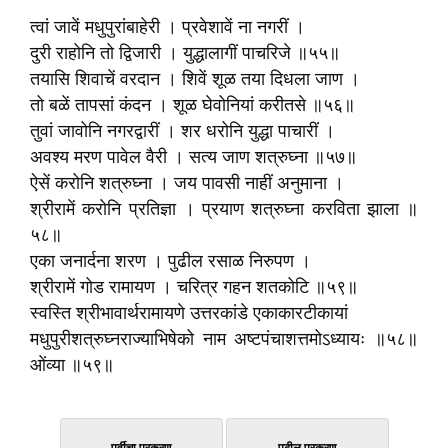
त्वां जावें मधुपुरांबाहेरी । प्रवेशावें ना नगरीं ।
दुरी राहोनि तो द्विजारी । युद्धालागीं पाचरिजे ॥५५॥
तयासि शिवाचें वरदान । शिवें शूळ तया दिधला जाण ।
तो बळें तापसां कंदन । शूळ घेवोनियां करीतसे ॥५६॥
तुवां जावोनि नगरद्वारीं । शर धरोनि युद्धा पाचारीं ।
अवश्य मरण पावेल वैरी । सत्य जाण शत्रुघ्ना ॥५७॥
ऐसें करोनि शत्रुघ्ना । जय पावसी नाहीं अनुमाना ।
श्रीरामें करोनि प्रतिज्ञा । प्रयाण शत्रुघ्ना करविता झाला ॥
५८॥
एका जनार्दना शरण । पुढील रसाळ निरुपण ।
श्रीरामें गोड रामायण । चरित्र गहन शतकोटि ॥५९॥
स्वस्ति श्रीभावार्थरामायणे उत्तरकांडे एकाकारटीकायां
मधुपुरीशत्रुघ्नराज्याभिषेको नाम अष्टपंचाशत्तमोऽध्यायः ॥५८॥
ओंव्या ॥५९॥