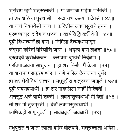
श्रीराम म्हणे शत्रुघ्नासी । या बाणाचा महिमा परियेसी ।
हा शर धरित्या पुरुषासी । सदा यश कल्याण देतसे ॥४८॥
या बाणें निश्चयेसीं जाण । करिशील लवणासुराचें हनन ।
पुरुषव्याघ्रा संदेह न धरुन । कार्यसिद्धि करीं वेगीं ॥४९॥
पूर्वी विधात्यानें हा बाण । निर्मिला दैत्यवधालागून ।
संग्राम करितां वैरियांसि जाण । अदृश्य बाण लक्षेना ॥५०॥
ब्रह्मदेबें क्रोधेंकरुन । करावया दुष्टांचे निर्दळण ।
प्रतिपाळावया साधुजन । हा शर निर्माण पैं केला ॥५१॥
या शराचा पराक्रम थोर । येणे मारिले दैत्यदानव दुर्धर ।
हा शर घेवोनियां सत्वर । मधुपुरीस शत्रुघ्ना जाइजे ॥५२॥
पूर्वी रावणवधार्थी । हा शर मोकलिला नाहीं निश्चितीं ।
अनसूट असे याची शक्ती । लवणासुरवधार्थी मी देतों ॥५३॥
तो शर मी तुजप्रती । देतों लवणासुरवधार्थी ।
आणिकही सांगू युक्ती । सावधवृत्ती अवधारीं ॥५४॥
मधुपुरात न जाता त्याला बाहेर बोलवावे; शत्रुघ्नाला आदेश :