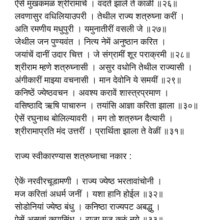
ऐसें मुखकमळ श्रीरामाचें । वदतें झालें ते काळीं ॥२६॥
लवणासुर वधिलियाउपरी । तेथील राज्य शत्रुघ्ना करीं ।
अति रमणीय मधुपुरी । यमुनातीरीं वसली जे ॥२७॥
जेथील जन पुण्यवंत । नित्य नेमें अनुष्ठान करित ।
जयांचें दानीं उदार चित्त । जे संग्रामीं शूर पराक्रमी ॥२८॥
श्रीराम म्हणे शत्रुघ्नासी । असुर वधोनि तेथील राज्यासी ।
अंगीकारीं माझ्या वचनासी । मान देवोनि ये समयीं ॥२९॥
कनिष्ठें ज्येष्ठवचन । अवश्य करावें शास्त्रप्रमाण ।
वसिष्ठादि ऋषि पाचारुन । तयांसि आज्ञा करिता झाला ॥३०॥
ऐसें रघुनाथ बोलिल्यावरी । मग तो शत्रुघ्न दैत्यारी ।
श्रीरामाप्रति मंद उत्तरीं । प्रार्थिता झाला ते वेळीं ॥३१॥
राज्य स्वीकारण्यास शत्रुघ्नाचा नकार :
ऐकें नरवीरचूडामणी । राज्य ज्येष्ठ भरतावांचोनी ।
मज करितां अधर्म जनीं । यशा हानि होईल ॥३२॥
सोडोनियां ज्येष्ठ बंधु । कनिष्ठा राज्यपट अबद्धु ।
ऐसें असतां कृपासिंधु । राजा मज करुं नये ॥३३॥