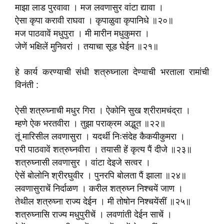
माझा लाड पुरवावा । मज लवणासुर वांटा द्यावा ।
ऐसा कृपा करावी राघवा । कृपाळुवा कृपानिधे ॥२०॥
मज पाठवावें मधुपुरा । मी मारीन मधुकुमरा ।
जेणें भक्षिलें मुनिवरां । तयाचा सूड घेईन ॥२१॥
हे कार्य करण्याची संधी शत्रुघ्नाला देण्याची भरताला रामांची
विनंती :
ऐसी शत्रुघ्नाची मधुर गिरा । ऐकोनि सुख श्रीरामचंद्रा ।
म्हणे ऐक भरतवीरा । तुझा पराक्रम अद्भूत ॥२२॥
तूं मारिसील लवणासुरा । यदर्थी निःसंदेह कैकयीकुमरा ।
परी पाठवावें शत्रुघ्नवीरा । तयासी हें कृत्य पैं दीजे ॥२३॥
शत्रुघ्नासी लवणासुर । वांटा देइजे सत्वर ।
ऐसें बोलोनि श्रीरघुवीर । पुनरपि बोलता पैं झाला ॥२४॥
लवणासुराचें निर्दाळण । करील शत्रुघ्न निश्चयें जाण ।
तेथील शत्रुघ्ना राज्य देईन । मी तोषोन निश्चयेंसीं ॥२५॥
शत्रुघ्नासि राज्य मधुपुरीचें । लवणांती देईन साचें ।