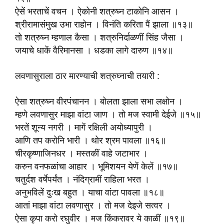
ऐसें भरताचें वचन । ऐकोनी शत्रुघ्न टाकोनि आसन ।
श्रीरामासंमुख उभा राहोन । विनंति करिता पैं झाला ॥१३॥
तो शत्रुघ्न म्हणाल कैसा । शत्रुनिर्दाळणीं सिंह जैसा ।
जयाचे धाकें वैरिमानसा । धडका लागे दारुण ॥१४॥
लवणासुराला ठार मारण्याची शत्रुघ्नाची तयारी :
ऐसा शत्रुघ्न वीरपंचानन । बोलता झाला सभा लक्षोन ।
म्हणे लवणासुर माझा वांटा जाण । तो मज स्वामी देईजे ॥१५॥
भरतें शून्य नगरी । मागें रक्षिली अयोध्यापुरी ।
आणि तप करोनि भारी । थोर श्रम पावला ॥१६॥
चीरकृष्णाजिनधर । मस्तकीं वाहे जटाभार ।
करुन वनफळांचा आहार । भूमिशयन येणें केलें ॥१७॥
चतुर्दश वर्षेपर्यंत । नंदिग्रामीं राहिला भरत ।
अनुभविलें दुःख बहुत । याचा वांटा पावला ॥१८॥
आतां माझा वांटा लवणासुर । तो मज देइजे सत्वर ।
ऐसा कृपा करो रघुवीर । मज किंकरावर ये काळीं ॥१९॥