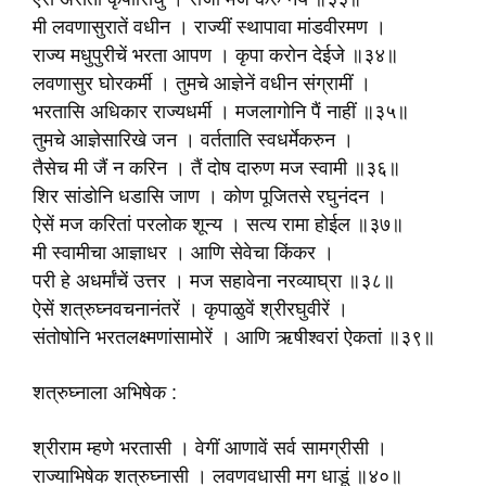
मी लवणासुरातें वधीन । राज्यीं स्थापावा मांडवीरमण ।
राज्य मधुपुरीचें भरता आपण । कृपा करोन देईजे ॥३४॥
लवणासुर घोरकर्मी । तुमचे आज्ञेनें वधीन संग्रामीं ।
भरतासि अधिकार राज्यधर्मी । मजलागोनि पैं नाहीं ॥३५॥
तुमचे आज्ञेसारिखे जन । वर्तताति स्वधर्मेकरुन ।
तैसेच मी जैं न करिन । तैं दोष दारुण मज स्वामी ॥३६॥
शिर सांडोनि धडासि जाण । कोण पूजितसे रघुनंदन ।
ऐसें मज करितां परलोक शून्य । सत्य रामा होईल ॥३७॥
मी स्वामीचा आज्ञाधर । आणि सेवेचा किंकर ।
परी हे अधर्मांचें उत्तर । मज सहावेना नरव्याघ्रा ॥३८॥
ऐसें शत्रुघ्नवचनानंतरें । कृपाळुवें श्रीरघुवीरें ।
संतोषोनि भरतलक्ष्मणांसामोरें । आणि ऋषीश्वरां ऐकतां ॥३९॥
शत्रुघ्नाला अभिषेक :
श्रीराम म्हणे भरतासी । वेगीं आणावें सर्व सामग्रीसी ।
राज्याभिषेक शत्रुघ्नासी । लवणवधासी मग धाडूं ॥४०॥