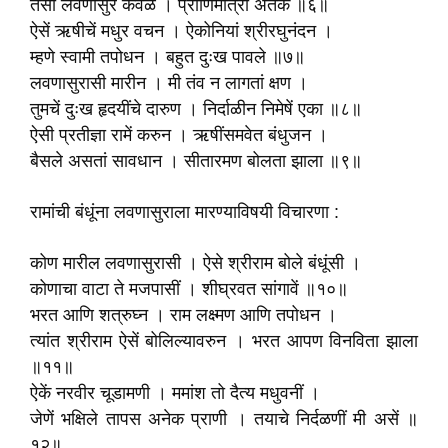
तैसा लवणासुर केवळ । प्राणिमात्रां अंतक ॥६॥
ऐसें ऋषीचें मधुर वचन । ऐकोनियां श्रीरघुनंदन ।
म्हणे स्वामी तपोधन । बहुत दुःख पावले ॥७॥
लवणासुरासी मारीन । मी तंव न लागतां क्षण ।
तुमचें दुःख हृदयींचे दारुण । निर्दाळीन निमेषें एका ॥८॥
ऐसी प्रतीज्ञा रामें करुन । ऋषींसमवेत बंधुजन ।
बैसले असतां सावधान । सीतारमण बोलता झाला ॥९॥
रामांची बंधूंना लवणासुराला मारण्याविषयी विचारणा :
कोण मारील लवणासुरासी । ऐसे श्रीराम बोले बंधूंसी ।
कोणाचा वाटा ते मजपासीं । शीघ्रवत सांगावें ॥१०॥
भरत आणि शत्रुघ्न । राम लक्ष्मण आणि तपोधन ।
त्यांत श्रीराम ऐसें बोलिल्यावरुन । भरत आपण विनविता झाला
॥११॥
ऐकें नरवीर चूडामणी । ममांश तो दैत्य मधुवनीं ।
जेणें भक्षिले तापस अनेक प्राणी । तयाचे निर्दळणीं मी असें ॥
१२॥