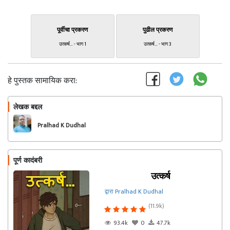
पूर्वीचा प्रकरण
पुढील प्रकरण
उत्कर्ष… - भाग 1
उत्कर्ष… - भाग 3
हे पुस्तक सामायिक करा:
लेखक बद्दल
फॉलो करा
Pralhad K Dudhal
पूर्ण कादंबरी
उत्कर्ष
द्वारा Pralhad K Dudhal
(11.9k)
93.4k
0
47.7k