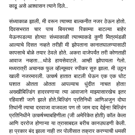
काढू असे आश्वासन त्याने दिले..
संध्याकाळ झाली, मी वरून त्याच्या बाल्कनीत नजर ठेऊन होतो.
दिवसभरात चार पाच बियरच्या रिकाम्या बाटल्या बाहेर
येऊनपडल्या होत्या! संध्याकाळी त्याच्याकडे कुणी मित्रमंडळी
आल्याचे दिसत नव्हते तरीही मी झोपताना कानातघालण्यासाठी
कापसाचे बोळे तयार ठेवले होते. अकरा वाजेपर्यंत तरी कोणताही
आवाज नव्हता…थोडे हायसेवाटले. आम्ही झोपायला गेलो.
मध्यरात्री अचानक फुल व्हॅल्यूमवर स्पीकर सुरु झाला. मी उठून
खाली नजरमारली. उत्कर्ष हातात बाटली घेऊन एक एक घोट
घशात ओतता ओतता आपल्याच धुंदीत नाचत होता!
अख्खीबिल्डिंग हादरवणाऱ्या त्या आवाजाने माझ्यासारखेच इतर
रहिवाशी जागे झाले होते.बिल्डिंग प्रतिनिधी आणिअजुन दोघा
तिघांनी त्याचा दरवाजा वाजवला पण तो जाम दाद देईना! बिल्डिंग
प्रतिनिधीने उत्कर्षच्याबहिणीला (जी अमेरिकेत होती) कॉल केला
आणि दररोज होणाऱ्या या त्रासाबद्दल बरीच कानउघडणी केली.
हा प्रकार बंद झाला नाही तर पोलीसात तक्रार करण्याची धमकी