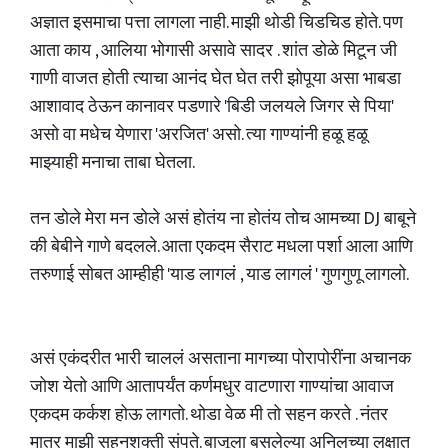
अज्ञात इसमाचा पत्ता लागला नाही. माझी थोडी चिडचिड होते. पण
आता काय , आलिया भोगासी असावे सादर . शांत डोळे मिटून जी
गाणी वाजत होती त्याचा आनंद घेत घेत तरी झोपूया असा भाबडा
आशावाद ठेऊन कानावर पडणारे 'बिडी जलयले जिगर से पिया'
असो वा मधेच येणारा 'अरजित' असो. त्या गाण्यांनी हळू हळू
माझ्याही मनाचा ताबा घेतला.
तन डोले मेरा मन डोले असं होतंय ना होतंय तोच आमच्या DJ बाबूने
की बेबीने गाणे बदलले. आता एकदम सैराट मधला पर्शा आला आणि
तरुणाई सोबत आम्हीही 'याड लागलं , याड लागलं ' गुणगुणू लागलो.
असं एकंदरीत भारी चाललं असताना मागच्या पोरापोरींना अचानक
जोश येतो आणि आतापर्यंत कर्णमधुर वाटणारा गाण्यांचा आवाज
एकदम कर्कश होऊ लागतो. थोडा वेळ मी तो सहन करते . नंतर
मात्र माझी सहनशक्ती संपते. बाजूला बसलेल्या अनिलच्या लक्षात