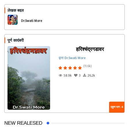
लेखक बद्दल
फॉलो करा
Dr.Swati More
पूर्ण कादंबरी
हरिश्चंद्रगडावर
द्वारा Dr.Swati More
(11.6k)
58.9k
3
26.2k
एकूण भाग : 4
NEW REALESED