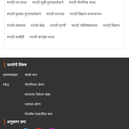
मराठी भय कथा
मराठी मूव्ही पुनरावलोकने
मराठी पौराणिक कथा
मराठी पुस्तक पुनरावलोकने
मराठी थरारक
मराठी विज्ञान-कल्पनारम्य
मराठी व्यवसाय
मराठी खेळ
मराठी प्राणी
मराठी ज्योतिषशास्त्र
मराठी विज्ञान
मराठी काहीही
मराठी क्राइम कथा
उपयोगी लिंक्स
आमच्याबद्दल
संपर्क करा
FAQ
गोपनीयता धोरण
वापरल्या गेलेल्या संज्ञा
परतावा धोरण 
पेपरबॅक प्रकाशित करा
अनुसरण करा