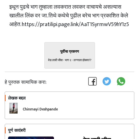
इथून पुढचे भाग तुम्हाला लवकरात लवकर वाचायचे असल्यास
खालील लिंक वर जा. तिथे कथेचे पुढील बरेच भाग प्रकाशित केले
आहेत. https://pratilipi.page.link/AaT1SyrmwV59hY1z5
पूर्वीचा प्रकरण
वेड लावी जीवा - भाग २ - लग्नाला होकार??
हे पुस्तक सामायिक करा:
लेखक बद्दल
फॉलो करा
Chinmayi Deshpande
पूर्ण कादंबरी