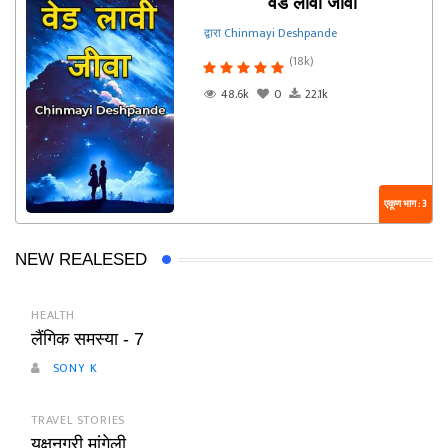
वेड लावी जीवा
द्वारा Chinmayi Deshpande
(18k)
48.6k
0
22.1k
एकूण भाग : 3
NEW REALESED
HEALTH
लैंगिक समस्या - 7
SONY K
TRAVEL STORIES
यक्षनगरी मांगेली