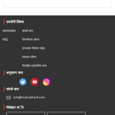
उपयोगी लिंक्स
आमच्याबद्दल
संपर्क करा
FAQ
गोपनीयता धोरण
वापरल्या गेलेल्या संज्ञा
परतावा धोरण 
पेपरबॅक प्रकाशित करा
अनुसरण करा
संपर्क करा
info@matrubharti.com
मोबाइल अॅप