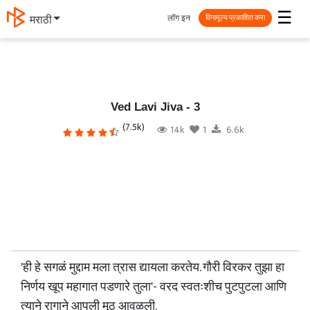
☰
लॉग इन
தமிழ்
विनामूल्य प्रकाशित करा
Ved Lavi Jiva - 3
(7.5k)
14k
1
6.6k
'ही हे सगळं मुद्दाम मला त्रास द्यायला करतेय. गौरी विरकर तुझा हा
निर्णय खूप महागात पडणारे तुला'- वरद स्वतःशीच पुटपुटला आणि
त्याने रागाने आपली मूठ आवळली.