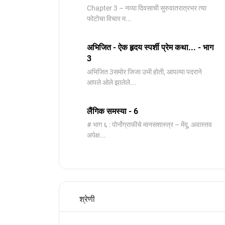
Chapter 3 – नव्या दिवसाची सुरुवातरात्रभर त्या
फोटोचा विचार म...
अभिजित - ऐक हृदय स्पर्शी प्रेम कथा... - भाग
3
️अभिजित ️3समोर जिजा उभी होती, आपल्या पदराने
आपले ओले झालेले...
लैंगिक समस्या - 6
# भाग ६ : पोर्नोग्राफीचे मानसशास्त्र – मेंदू, अवास्तव
अपेक्ष...
श्रेणी