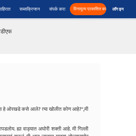
ाहिरात
सब्सक्रिप्शन
संपर्क करा
विनामूल्य प्रकाशित करा
लॉग इन  
पीडीएफ
्था हे ओरखडे कसे आले? त्या खोलीत कोण आहे?",मी
डलोय. ह्या वाड्यात अघोरी शक्ती आहे. मी गिल्ली