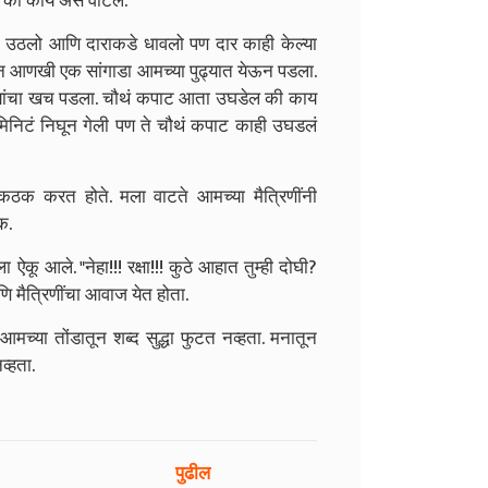
त की काय असं वाटलं.
न उठलो आणि दाराकडे धावलो पण दार काही केल्या
तून आणखी एक सांगाडा आमच्या पुढ्यात येऊन पडला.
ाड्यांचा खच पडला. चौथं कपाट आता उघडेल की काय
मिनिटं निघून गेली पण ते चौथं कपाट काही उघडलं
ठकठक करत होते. मला वाटते आमच्या मैत्रिणींनी
क.
ला ऐकू आले.
"नेहा!!! रक्षा!!! कुठे आहात तुम्ही दोघी?
ि मैत्रिणींचा आवाज येत होता.
्या तोंडातून शब्द सुद्धा फुटत नव्हता. मनातून
्हता.
पुढील