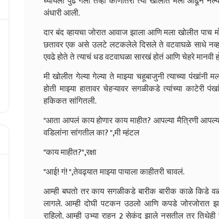
घ्यायला पुढे गेली तेव्हा कोणीतरी त्या खोलीत मला ओढून ने
अंधारी आली.
दार बंद व्हायचा जोरात आवाज झाला आणि मला खोलीत पाच मो
छतावर एक असे उलटे लटकलेले दिसले ते वटवाघळे साधे नव्हत
एवढे होते ते त्याचं धड वटवाघळा सारखं होतं आणि चेहरे मानवी ह
मी खोलीत गेल्या गेल्या ते माझ्या चहूबाजुनी त्याच्या पंखां
होती माझ्या हातावर चेहऱ्यावर सगळीकडे त्यांच्या काटेरी प
हकिकत सांगितली.
"आता आपलं काय होणार काय माहीत? आपल्या मैत्रिणी आपल
वडिलांना सांगतील का? ",मी म्हंटल
"काय माहीत?",रक्षा
"आई! गं! ",तेवढ्यात माझ्या पायाला काहीतरी चावलं.
आम्ही बघतो तर काय सगळीकडे बारीक बारीक काळे किडे वळव
लागले. आम्ही दोघी पटकन उठलो आणि कपडे जोरजोरात झटकत
राहिलो. आम्ही उभ्या राहून 2 सेकंद झाले नसतील तर तिथेही 