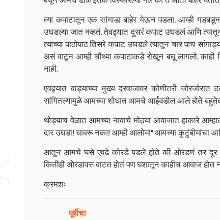
बघून आमचे डोळे इतके विस्फारल्या गेले की ते आता बाहेर येता
त्या कपाटातून एक सांगाडा बाहेर येऊन पडला. आम्ही गडबडू
उघडल्या जात नव्हतं. तेवढ्यात दुसरं कपाट उघडलं आणि त्या
त्याच्या पाठोपाठ तिसरे कपाट उघडले त्यातून चार पाच सांग
असं वाटून आम्ही चौथ्या कपाटाकडे रोखून बघू लागलो. काही 
नाही.
एवढ्यात वाड्याच्या मुख्य दरवाजावर कोणीतरी जोरजोरात 
सांगितल्यामुळे आमच्या शोधात आमचे आईवडील आले होते बहुते
थोड्याच वेळात आमच्या नावाचे मोठ्या आवाजात हाकारे आम्हा
दार उघडा! घाबरू नका! आम्ही आलोय!" आमच्या कुटुंबीयांचा आण
आतून आमचे घसे एवढे कोरडे पडले होते की ओरडणं तर दूर आमच
कितीही ओरडावस वाटत होतं पण घशातून काहीच आवाज होत नव
क्रमशः
पूर्वीचा