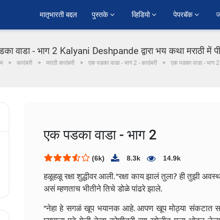
﻿मातृभारती बद्दल
पुस्तके 
व्हिडियो 
पेपरबॅक 
ज
का वाडा - भाग 2 Kalyani Deshpande द्वारा भय कथा मराठी में 
ोम
कादंबरी
मराठी कादंबरी
एक पडका वाडा - भाग 2 - कादंबरी
एक पडका वाडा - भाग 2
एक पडका वाडा - भाग 2
(6k)
8.3k
14.9k
हळूहळू रक्षा शुद्धीवर आली.
"रक्षा काय झालं तुला? ही तुझी अवस
असं म्हणताच भीतीने तिचे डोळे पांढरे झाले.
"नेहा हे सगळं खूप भयानक आहे. आपण खूप मोठ्या संकटात साप