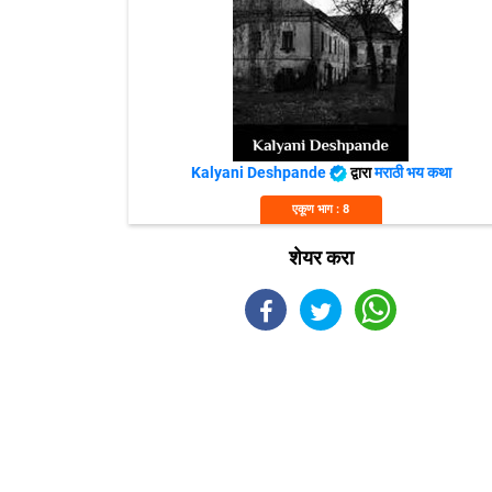
Kalyani Deshpande
द्वारा
मराठी भय कथा
एकूण भाग : 8
शेयर करा