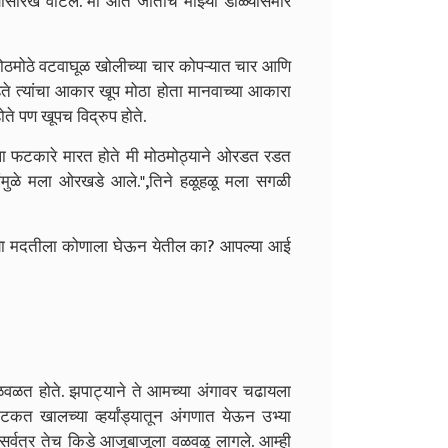
ल्यासारखं वाटलं. मी आत जाताच माझ्या डोळ्यासमोर
ठमोठे वटवाघूळ खोलीच्या चार कोपऱ्यात चार आणि
े त्यांचा आकार खूप मोठा होता मानवाच्या आकारा
ोते पण खूपच विद्रुप होते.
नी मला फटकारे मारत होते मी मोठमोठ्याने ओरडत रडत
ंखांमुळे मला ओरखडे आले.",तिने हळूहळू मला सगळी
्या मदतीला कोणाला घेऊन येतील का? आपल्या आई
ळत होते. झपाट्याने ते आमच्या अंगावर चढायला
 खालच्या व्हर्यांड्यातून अंगणात येऊन उभ्या
सर्वत्र तेच किडे आजूबाजूला वळवळू लागले. आम्ही